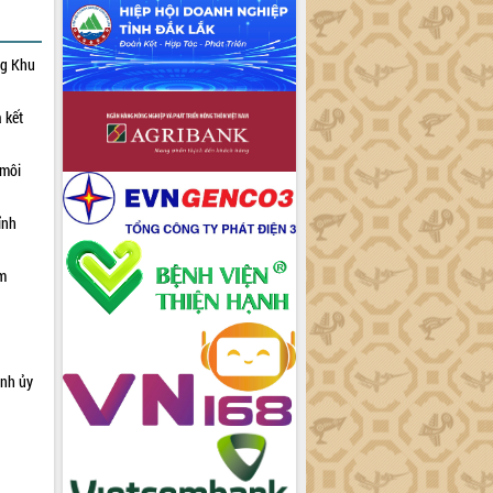
ng Khu
 kết
 môi
ỉnh
ạm
ỉnh ủy