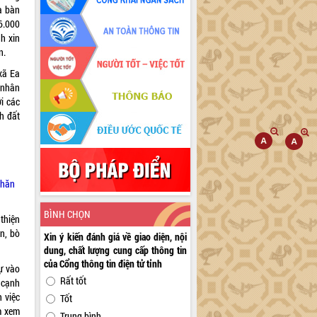
a bàn
6.000
nh xin
n.
xã Ea
 nhân
ới các
h đất
chăn
BÌNH CHỌN
thiện
n, bò
Xin ý kiến đánh giá về giao diện, nội
dung, chất lượng cung cấp thông tin
của Cổng thông tin điện tử tỉnh
ự vào
Rất tốt
 cạnh
 việc
Tốt
m xem
Trung bình