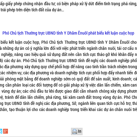
 cấp giấy phép chứng nhận đầu tư; có biện pháp xử lý dứt điểm tình trạng phá rừng
trái phép trên diện tích đất của dự án…
Phó Chủ tịch Thường trực UBND tỉnh Y Dhăm Ênuôl phát biểu kết luận cuộc họp
 biểu kết luận cuộc họp, Phó Chủ tịch Thường trực UBND tỉnh Y Dhăm Ênuôl cho
à những dự án có ý nghĩa lớn đối với việc phát triển ngành chăn nuôi, tái cơ cấu
 nghiệp, nâng cao hiệu quả sử dụng đất nên cần tích cực tháo gỡ khó khăn đẩy 
 độ các dự án. Phó Chủ tịch Thường trực UBND tỉnh đề nghị các doanh nghiệp phố
các địa phương xây dựng quy chế phối hợp để nâng cao tinh trần trách nhiệm trong 
 các nhiệm vụ; các địa phương và doanh nghiệp tích cực phối hợp đẩy nhanh tiến đ
giải phóng mặt bằng để doanh nghiệp sớm có quỹ đất để sản xuất, kinh doanh; cá
ng cần phân loại các đối tượng để có giải pháp xử lý việc dân lấn chiếm, xâm can
g vùng dự án; các chủ đầu tư khi được giao đất cần nhanh chóng xây dựng phươ
vệ, tránh để dân lấn chiếm, phá rừng, tái xâm canh đất trong vùng dự án. Phó Chủ
ng trực UBND tỉnh đề nghị các địa phương, Sở, ngành liên quan tích cực hỗ trợ, th
khăn, tạo thuận lợi cho các doanh nghiệp trong triển khai các dự án chăn nuôi trê
In