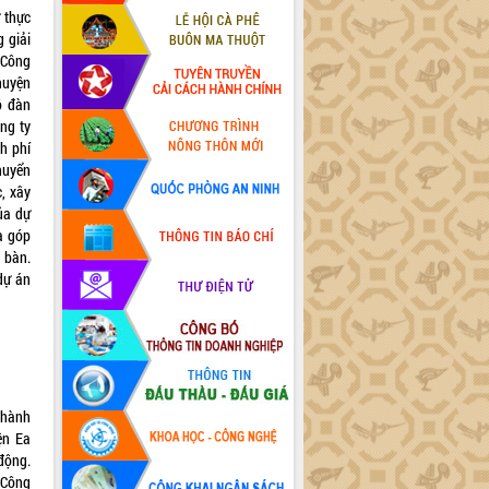
 thực
g giải
 Công
huyện
ô đàn
ng ty
h phí
huyển
, xây
ủa dự
à góp
 bàn.
 dự án
thành
ện Ea
động.
 Công