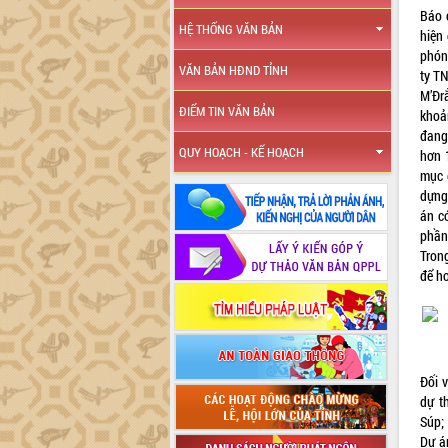
Báo 
HỆ THỐNG VĂN BẢN
hiện 
phón
VĂN BẢN HĐND TỈNH
ty T
M’Đr
ĐIỂM TIN VĂN BẢN
khoả
đang
QUY HOẠCH - KẾ HOẠCH
hơn 
mục 
dựng
án c
phần
Trong
để h
Đối 
dự t
Súp;
Dự á