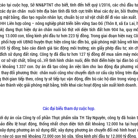
cáo tại cuộc họp, Sở NN&PTNT cho biết, tính đến hết quý I/2016, các chủ đầu tư
các dự án chăn nuôi trên địa bàn tỉnh đã tích cực triển khai các dự án, bồi thườn
g mặt bằng, đào tạo nguồn nhân lực, chuẩn bị cơ sở vật chất để đi vào sản xuất.
NHH Liên hợp công – nông nghiệp phát triển bền vững Sao Đỏ (Thôn 8, xã Ea Lai, 
ắk) đang thực hiện dự án chăn nuôi bò thịt với diện tích đất hơn 904 ha, quy m
ng 13.000 con, tổng kinh phí đầu tư hơn 223 tỷ đồng. Trong giai đoạn hiện nay, Cô
 phối hợp với UBND huyện thực hiện công tác đền bù, giải phóng mặt bằng với kin
105 tỷ đồng; báo cáo đánh giá tác động môi trường; xin giấy phép đầu tư; xin c
đích sử dụng đất rừng. Công ty đã đầu tư hơn 127 tỷ đồng để mua sắm máy móc
 cơ sở vật chất, trồng cỏ…Về tình hình chăn nuôi, đến thời điểm hiện tại đàn bò c
ó khoảng 1.337 con. Dự án đã tạo công ăn việc làm cho lao động địa phương v
 thay đổi phương thức chăn nuôi cũng như chuyển dịch cơ cấu cây trồng trên địa
 thời gian tiếp theo, công ty sẽ tiếp tục vận động, đền bù các hộ dân trong vùng
oàn thành việc giải phóng mặt bằng, triển khai các hoạt động sản xuất kinh doanh.
Các đại biểu tham dự cuộc họp.
với dự án của Công ty cổ phần Thực phẩm sữa TH Tây Nguyên, công ty đã hoàn 
hảo điều lệ hoạt động, thống nhất chọn diện tích đất khoảng 12.000 ha tại huy
 xây dựng phương án sử dụng đất; xây dựng phương án chuyển đổi mô hình hoạt 
n này có quy mô khoảng 72.000 con bò sữa, tổng kinh phí đầu tư 12.000 tỷ đồng.