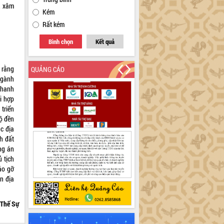
, xâm
Kém
Rất kém
Bình chọn
Kết quả
 rằng
QUẢNG CÁO
 ngành
nhanh
i hợp
triển
ộ đền
c địa
h đất
ng án
 tịch
áo gỡ
n địa
Thế Sự