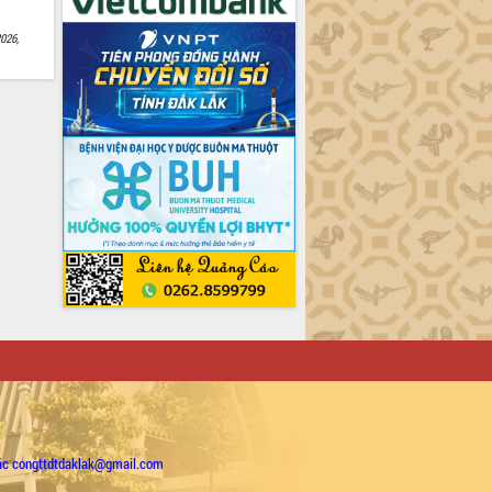
026,
ặc congttdtdaklak@gmail.com