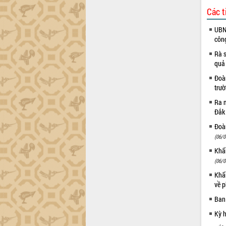
trường Nguyễn Hoàng Hiệp khảo sát
Các t
vùng trồng và doanh nghiệp đóng gói
sầu riêng tại Đắk Lắk
UBND
Trình diễn nghệ thuật chế biến các
côn
món ăn từ sầu riêng
Rà s
Đắk Lắk công bố Quy hoạch và xúc
quả
tiến đầu tư tỉnh
Đoàn
Ngành cá ngừ Đắk Lắk chủ động thích
trư
ứng để giữ vững thị trường xuất khẩu
Ra m
Diễn đàn Kinh tế tư nhân Việt Nam đột
Đắk
phá cơ chế - Hợp tác công tư
Đề án 06 tạo bước ngoặt đột phá trong
Đoàn
cải cách hành chính tỉnh Đắk Lắk
(06/0
Kết nối tour, đẩy mạnh chuyển đổi số
Khẩn
để phát triển du lịch Đắk Lắk
(06/0
Khởi động Dự án Đầu tư xây dựng hạ
Khẩn
tầng kỹ thuật Cụm công nghiệp Tân
về p
Tiến
Ban
Gặp mặt các cơ quan báo chí nhân Kỷ
Kỳ 
niệm 101 năm Ngày Báo chí Cách
mạng Việt Nam