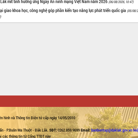
 Lắk mít tinh hưởng ứng Ngày An ninh mạng Việt Nam năm 2026
(06/08/2026, 10:47)
i giao khoa học, công nghệ góp phần kiến tạo năng lực phát triển quốc gia
(05/08/2
)
n hình và Thông tin Điện tử cấp ngày 14/05/2010
ẩn - P.Buôn Ma Thuột - Đắk Lắk.
SĐT:
0262.859.9699
Email:
banbientap@daklak.gov.vn ho
lại các thông tin từ Cổng TTĐT này