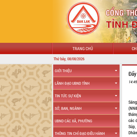
TRANG CHỦ
CH
Thứ bảy, 08/08/2026
GIỚI THIỆU
Đẩy
14:49
LÃNH ĐẠO UBND TỈNH
TIN TỨC SỰ KIỆN
Sáng
(NN&
SỞ, BAN, NGÀNH
thán
các d
UBND CÁC XÃ, PHƯỜNG
Súp,
Dhăm
THÔNG TIN CHỈ ĐẠO ĐIỀU HÀNH