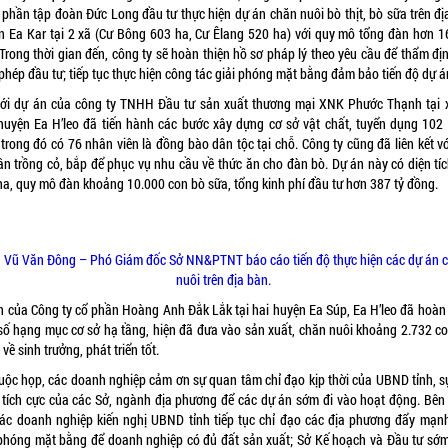
ổ phần tập đoàn Đức Long đầu tư thực hiện dự án chăn nuôi bò thịt, bò sữa trên đị
n Ea Kar tại 2 xã (Cư Bông 603 ha, Cư Êlang 520 ha) với quy mô tổng đàn hơn 1
Trong thời gian đến, công ty sẽ hoàn thiện hồ sơ pháp lý theo yêu cầu để thẩm đị
phép đầu tư; tiếp tục thực hiện công tác giải phóng mặt bằng đảm bảo tiến độ dự á
với dự án của công ty TNHH Đầu tư sản xuất thương mại XNK Phước Thạnh tại 
 huyện Ea H’leo đã tiến hành các bước xây dựng cơ sở vật chất, tuyển dụng 102
 trong đó có 76 nhân viên là đồng bào dân tộc tại chỗ. Công ty cũng đã liên kết v
ân trồng cỏ, bắp để phục vụ nhu cầu về thức ăn cho đàn bò. Dự án này có diện tíc
ha, quy mô đàn khoảng 10.000 con bò sữa, tổng kinh phí đầu tư hơn 387 tỷ đồng.
 Vũ Văn Đông – Phó Giám đốc Sở NN&PTNT báo cáo tiến độ thực hiện các dự án 
nuôi trên địa bàn.
n của Công ty cổ phần Hoàng Anh Đắk Lắk tại hai huyện Ea Súp, Ea H’leo đã hoàn 
số hạng mục cơ sở hạ tầng, hiện đã đưa vào sản xuất, chăn nuôi khoảng 2.732 co
về sinh trưởng, phát triển tốt.
cuộc họp, các doanh nghiệp cảm ơn sự quan tâm chỉ đạo kịp thời của UBND tỉnh, s
 tích cực của các Sở, ngành địa phương để các dự án sớm đi vào hoạt động. Bên
các doanh nghiệp kiến nghị UBND tỉnh tiếp tục chỉ đạo các địa phương đẩy mạnh
 phóng mặt bằng để doanh nghiệp có đủ đất sản xuất; Sở Kế hoạch và Đầu tư sớ