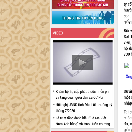
ty c
huyệ
con. 
giấy 
Đối 
VIDEO
Sol,
viên,
hộ d
730 
Ông
Dự á
Khám bệnh, cấp phát thuốc miễn phí
một 
và tặng quà người dân xã Cư Pui
nhập 
Hội nghị UBND tỉnh Đắk Lắk thường kỳ
tháng 7/2026
Tại 
cuộc
Lễ truy tặng danh hiệu “Bà Mẹ Việt
đó, 
Nam Anh hùng” và trao Huân chương
giải
Lao động