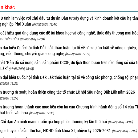
in khác
 tỉnh làm việc với Chủ đầu tư dự án Đầu tư xây dựng và kinh doanh kết cấu hạ tầ
g nghiệp Phú Xuân
(07/08/2026, 19:47)
oát hiệu quả ứng dụng các đề tài khoa học và công nghệ, thúc đẩy thương mại hóa
 nghiên cứu
(07/08/2026, 18:34)
 đại biểu Quốc hội tỉnh Đắk Lắk thảo luận tại tổ về các dự án luật về nông nghiệp,
ờng, viễn thông, chuyển giao công nghệ
(07/08/2026, 17:12)
ắt “Bản đồ số nông sản, sản phẩm OCOP, du lịch thôn buôn trên nền tảng số của t
 Lắk”
(07/08/2026, 16:46)
 đại biểu Quốc hội tỉnh Đắk Lắk thảo luận tại tổ về công tác phòng, chống tội ph
8/2026, 18:32)
 trương rà soát, hoàn thiện công tác tổ chức Lễ hội Sầu riêng Đắk Lắk năm 2026
8/2026, 18:27)
 trương hoàn thành các mục tiêu còn lại của Chương trình hành động số 14 của T
hát triển văn hóa
(06/08/2026, 17:30)
 Chỉ đạo An ninh mạng quốc gia họp phiên thường kỳ lần thứ hai
(06/08/2026, 14:06)
họp chuyên đề lần thứ hai, HĐND tỉnh khóa XI, nhiệm kỳ 2026-2031
(06/08/2026, 12:02)