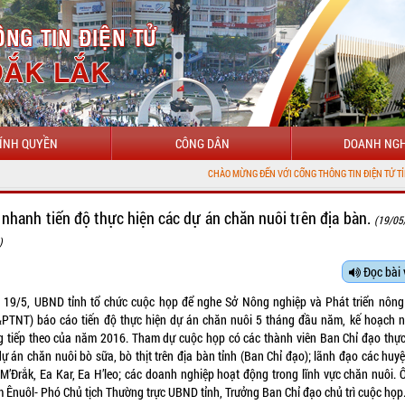
ÍNH QUYỀN
CÔNG DÂN
DOANH NGH
CHÀO MỪNG ĐẾN VỚI CỔNG THÔNG TIN ĐIỆN TỬ TỈNH ĐẮK LẮK
 nhanh tiến độ thực hiện các dự án chăn nuôi trên địa bàn.
(19/05
)
Đọc bài 
 19/5, UBND tỉnh tổ chức cuộc họp để nghe Sở Nông nghiệp và Phát triển nông
PTNT) báo cáo tiến độ thực hiện dự án chăn nuôi 5 tháng đầu năm, kế hoạch 
g tiếp theo của năm 2016. Tham dự cuộc họp có các thành viên Ban Chỉ đạo thực
ự án chăn nuôi bò sữa, bò thịt trên địa bàn tỉnh (Ban Chỉ đạo); lãnh đạo các huy
 M’Đrắk, Ea Kar, Ea H’leo; các doanh nghiệp hoạt động trong lĩnh vực chăn nuôi. 
 Ênuôl- Phó Chủ tịch Thường trực UBND tỉnh, Trưởng Ban Chỉ đạo chủ trì cuộc họp