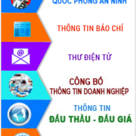
Tập huấn nâng cao năng lực triển khai
chuyển đổi số cho cán bộ, công chức
cấp xã
Đắk Lắk phát động hưởng ứng Ngày
Quyền của người tiêu dùng Việt Nam
2026
Đẩy mạnh cải cách hành chính, quyết
tâm đạt được mục tiêu tăng trưởng
hai con số trong năm 2026
Tổ chức trang trọng Lễ hội Đền thờ
Lương Văn Chánh năm 2026
Phó Bí thư Tỉnh ủy Đắk Lắk Đỗ Hữu
Huy giữ chức Bí thư Đảng ủy Ủy Ban
Nhân dân tỉnh
Bệnh án điện tử thúc đẩy chuyển đổi
số y tế tại Đắk Lắk
Chuyển đổi số thư viện: Mở rộng
không gian tri thức trong thời đại số
Đánh giá, rút kinh nghiệm công tác tổ
chức diễn tập trước ngày bầu cử