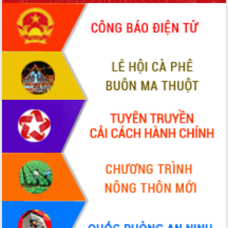
Hồ Thị Nguyên Thảo làm việc tại Trung
tâm Phục vụ hành chính công xã Ea
Phê
Xây dựng nền hành chính số đồng
hành cùng nông dân dân, doanh nghiệp
Giai đoạn 2026-2030, Đắk Lắk phấn
đấu có 77% xã đạt chuẩn nông thôn
mới
Chuyển đổi số 'mở đường' cho nông
nghiệp Đắk Lắk tăng trưởng bứt phá
Triển khai đồng bộ đo đạc, lập hồ sơ
địa chính, hoàn thiện cơ sở dữ liệu đất
đai
Ứng dụng sinh trắc học - Bước tiến
trong hành trình chuyển đổi số tại Đắk
Lắk
Đắk Lắk nâng cao hiệu quả công tác
Đảng từ Sổ tay đảng viên điện tử
Đắk Lắk đẩy mạnh nuôi biển công
nghệ, hướng tới phát triển thủy sản
bền vững