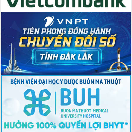
Công bố quyết định của Ban Thường
vụ Tỉnh ủy về công tác cán bộ
Nâng cao trách nhiệm người đứng
đầu, phát huy tinh thần chủ động,
sáng tạo để đảm bảo tiến độ giải ngân
vốn đầu tư công năm 2025
Sở Công Thương đột phá số hóa 100%
thủ tục trực tuyến lấy sự hài lòng của
doanh nghiệp làm thước đo phục vụ
Đảm bảo công tác bầu cử triển khai
đúng tiến độ, quy trình theo luật định
Ban Tuyên giáo và Dân vận Trung ương
tập huấn công tác khoa giáo năm 2025
Đắk Lắk hưởng ứng Ngày Pháp luật
Việt Nam 2025 và biểu dương 25 tập
thể, cá nhân tiêu biểu
Hội nghị lần thứ nhất Ban Chỉ đạo
công tác bầu cử tỉnh Đắk Lắk
Hội nghị UBND tỉnh thường kỳ tháng
10 năm 2025