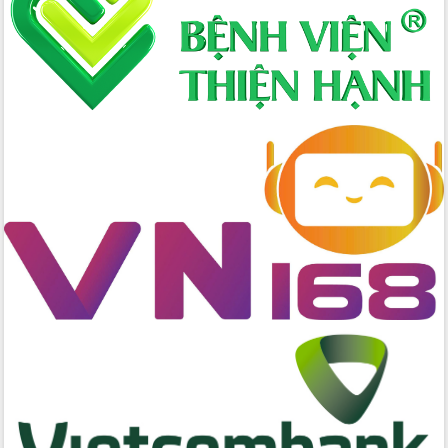
chức sản xuất sầu riêng theo hướng
bền vững
Đẩy nhanh công tác khắc phục, ổn
định đời sống Nhân dân sau bão số 13
Bí thư Tỉnh ủy Lương Nguyễn Minh
Triết dự Ngày hội đại đoàn kết tại
Buôn Đăk Tuôr, xã Cư Pui
Khởi công xây dựng Trường Phổ thông
nội trú liên cấp tiểu học và THCS xã Ia
Rvê
Phó Thủ tướng Chính phủ Mai Văn
Chính chia sẻ, động viên người dân
chịu ảnh hưởng nặng từ bão số 13
Chủ tịch UBND tỉnh kiểm tra công tác
phòng, chống bão số 13 tại các địa
bàn xung yếu
Tập trung đẩy nhanh giải ngân nguồn
vốn các chương trình mục tiêu quốc
gia
Xã Ea H'leo giữ vững và nâng cao chất
lượng các tiêu chí nông thôn mới