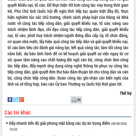
quyết khiếu nại, tố cáo. Để thực hiện tốt hơn công tác này trong thời gian
UBND tỉnh họp báo định kỳ tháng 4
tới, Phó Chủ tịch Quốc hội đề nghị tỉnh tiếp tục quán triệt đầy đủ, thực
năm 2026
hiện nghiêm túc các chủ trương, chính sách pháp luật của Đảng và Nhà
Hội thảo khoa học “Giải pháp thúc đẩy
nước về công tác tiếp công dân, giải quyết khiếu nại, tố cáo; nâng cao
phát triển nền kinh tế xanh tại tỉnh
trách nhiệm lãnh đạo, chỉ đạo công tác tiếp công dân, giải quyết khiếu
Đắk Lắk”
nại, tố cáo; phát huy trách nhiệm người đứng đầu cấp ủy, tổ chức đảng,
Tăng cường giám sát, đôn đốc thực
cơ quan nhà nước, lấy hiệu quả công tác tiếp dân và giải quyết khiếu nại,
hiện nhiệm vụ quản lý tài sản công
tố cáo làm tiêu chí đánh giá năng lực, kết quả công tác; làm tốt công tác
hàng tuần
nắm bắt, dự báo tình hình để có kế hoạch giải quyết sự việc ngay từ cơ
Tháo gỡ những vướng mắc, đẩy mạnh
sở; quan tâm nâng cao chất lượng đội ngũ cán bộ, công chức làm công
công tác cải cách thủ tục hành chính
tác tiếp dân, đẩy mạnh ứng dụng công nghệ thông tin phục vụ công tác
tại Trung tâm Phục vụ hành chính
tiếp công dân, giải quyết đơn thư bảo đảm thuận lợi cho công dân và cán
công tỉnh
bộ, công chức tiếp công dân. Đoàn công tác ghi nhận các kiến nghị của
tỉnh và sẽ tổng hợp, báo cáo Ủy ban Thường vụ Quốc hội thời gian tới.
Đắk Lắk: Tôn vinh 46 giải pháp tại Hội
thi Sáng tạo Kỹ thuật 2024 - 2025
Thế Sự
Đắk Lắk rà soát, điều chỉnh Đề án 190
In
về phát triển nuôi trồng thủy sản
Các tin khác
Phó Chủ tịch UBND tỉnh Đắk Lắk
Trương Công Thái kiểm tra thực địa
Đẩy nhanh tiến độ giải phóng mặt bằng các dự án trọng điểm
(08/08/2026,
Dự án cao tốc Khánh Hòa - Buôn Ma
19:53)
Thuột