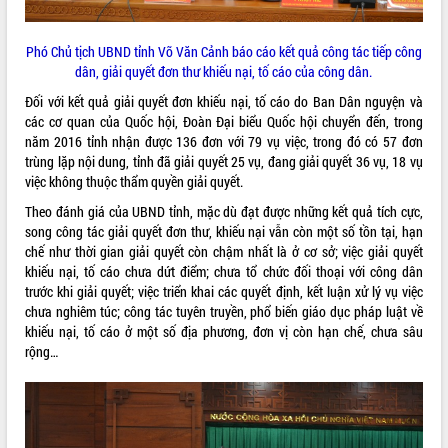
Kỳ họp thứ Hai, Hội đồng nhân dân
tỉnh khóa XI quyết nghị nhiều nội dung
Phó Chủ tịch UBND tỉnh Võ Văn Cảnh báo cáo kết quả công tác tiếp công
quan trọng
dân, giải quyết đơn thư khiếu nại, tố cáo của công dân.
Bí thư Tỉnh ủy Lương Nguyễn Minh
Đối với kết quả giải quyết đơn khiếu nại, tố cáo do Ban Dân nguyện và
Triết thăm, tặng quà người có công với
các cơ quan của Quốc hội, Đoàn Đại biểu Quốc hội chuyển đến, trong
cách mạng
LIÊN KẾT WEB
năm 2016 tỉnh nhận được 136 đơn với 79 vụ việc, trong đó có 57 đơn
Rà soát, hoàn thiện hệ thống thiết chế
trùng lặp nội dung, tỉnh đã giải quyết 25 vụ, đang giải quyết 36 vụ, 18 vụ
văn hóa, thể thao đáp ứng yêu cầu
việc không thuộc thẩm quyền giải quyết.
phát triển mới
Theo đánh giá của UBND tỉnh, mặc dù đạt được những kết quả tích cực,
Thường trực HĐND tỉnh Đắk Lắk gặp
THỐNG KÊ TRUY CẬP
song công tác giải quyết đơn thư, khiếu nại vẫn còn một số tồn tại, hạn
mặt Đoàn chuyên gia y tế TP. Hồ Chí
chế như thời gian giải quyết còn chậm nhất là ở cơ sở; việc giải quyết
Minh
Hôm nay:
22500
khiếu nại, tố cáo chưa dứt điểm; chưa tổ chức đối thoại với công dân
Lễ truy điệu và an táng hài cốt liệt sĩ
Tất cả:
66108168
trước khi giải quyết; việc triển khai các quyết định, kết luận xử lý vụ việc
tại Nghĩa trang Liệt sĩ xã Sơn Hòa
chưa nghiêm túc; công tác tuyên truyền, phổ biến giáo dục pháp luật về
Bàn giải pháp tháo gỡ khó khăn trong
khiếu nại, tố cáo ở một số địa phương, đơn vị còn hạn chế, chưa sâu
xuất khẩu sầu riêng và triển khai quy
rộng…
định EUDR
Thứ trưởng Bộ Nông nghiệp và Môi
trường Nguyễn Hoàng Hiệp khảo sát
vùng trồng và doanh nghiệp đóng gói