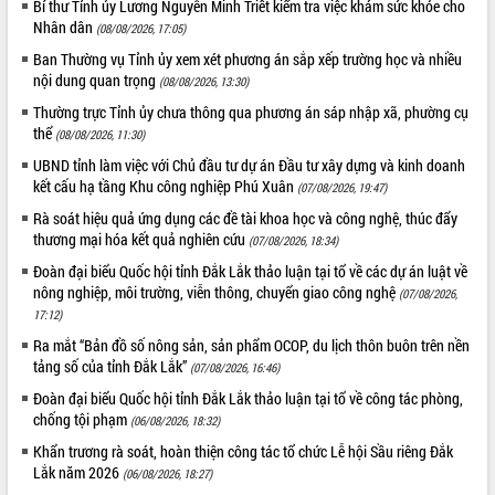
Bí thư Tỉnh ủy Lương Nguyễn Minh Triết kiểm tra việc khám sức khỏe cho
Định vị cà phê Việt Nam như một “di
Nhân dân
sản sống” trong dòng chảy toàn cầu
(08/08/2026, 17:05)
Xây dựng nông thôn mới: Nâng cao đời
Ban Thường vụ Tỉnh ủy xem xét phương án sắp xếp trường học và nhiều
sống người dân từ những mô hình thiết
nội dung quan trọng
(08/08/2026, 13:30)
thực
Thường trực Tỉnh ủy chưa thông qua phương án sáp nhập xã, phường cụ
Quyết liệt tháo gỡ vướng mắc, đẩy
thể
(08/08/2026, 11:30)
nhanh tiến độ các dự án trọng điểm
UBND tỉnh làm việc với Chủ đầu tư dự án Đầu tư xây dựng và kinh doanh
trong Khu kinh tế Nam Phú Yên
kết cấu hạ tầng Khu công nghiệp Phú Xuân
(07/08/2026, 19:47)
Hòn Yến phát triển du lịch gắn với bảo
Rà soát hiệu quả ứng dụng các đề tài khoa học và công nghệ, thúc đẩy
tồn biển
thương mại hóa kết quả nghiên cứu
(07/08/2026, 18:34)
Lấy ý kiến điều chỉnh Quy hoạch tỉnh
Đoàn đại biểu Quốc hội tỉnh Đắk Lắk thảo luận tại tổ về các dự án luật về
Đắk Lắk thời kỳ 2021-2030, tầm nhìn
nông nghiệp, môi trường, viễn thông, chuyển giao công nghệ
đến năm 2050
(07/08/2026,
17:12)
Phát động chiến dịch 30 ngày đêm
giải phóng mặt bằng Tuyến đường bộ
Ra mắt “Bản đồ số nông sản, sản phẩm OCOP, du lịch thôn buôn trên nền
ven biển
tảng số của tỉnh Đắk Lắk”
(07/08/2026, 16:46)
Đắk Lắk nỗ lực thúc đẩy tăng trưởng
Đoàn đại biểu Quốc hội tỉnh Đắk Lắk thảo luận tại tổ về công tác phòng,
kinh tế từ 10% trở lên trong Quý
chống tội phạm
(06/08/2026, 18:32)
II/2026
Khẩn trương rà soát, hoàn thiện công tác tổ chức Lễ hội Sầu riêng Đắk
Đắk Lắk ký kết thỏa thuận hợp tác về
Lắk năm 2026
(06/08/2026, 18:27)
chuyển đổi số giai đoạn 2026 – 2030