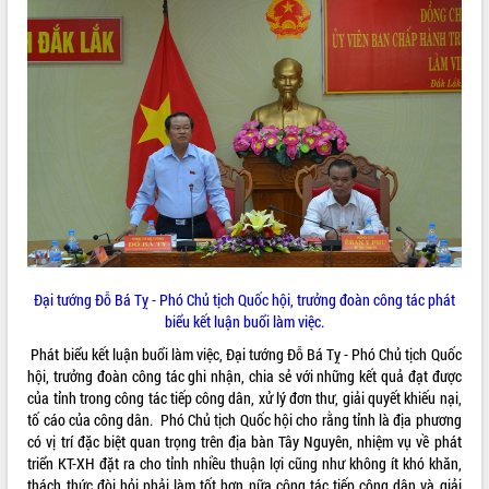
hiện Đề án 06 của Chính phủ
Họp báo thông tin về Hội nghị Công bố
Quy hoạch và Xúc tiến đầu tư tỉnh Đắk
Lắk
Khơi thông điểm nghẽn, đẩy nhanh
giải ngân vốn khắc phục thiên tai
HĐND tỉnh thông qua điều chỉnh Quy
hoạch tỉnh thời kỳ 2021-2030
Hội thảo góp ý hồ sơ điều chỉnh quy
hoạch tỉnh Đắk Lắk thời kỳ 2021-2030,
tầm nhìn đến năm 2050
Nâng cao hiệu quả hoạt động của các
doanh nghiệp nhà nước
Đại tướng Đỗ Bá Tỵ - Phó Chủ tịch Quốc hội, trưởng đoàn công tác phát
Hội nghị triển khai kết nối mạng
biểu kết luận buổi làm việc.
truyền số liệu chuyên dùng phục vụ cơ
Phát biểu kết luận buổi làm việc, Đại tướng Đỗ Bá Tỵ - Phó Chủ tịch Quốc
quan Đảng, Nhà nước
hội, trưởng đoàn công tác ghi nhận, chia sẻ với những kết quả đạt được
Lễ phát động chuỗi hoạt động chung
của tỉnh trong công tác tiếp công dân, xử lý đơn thư, giải quyết khiếu nại,
tay làm sạch môi trường
tố cáo của công dân. Phó Chủ tịch Quốc hội cho rằng tỉnh là địa phương
Xã Ea Kar bước chuyển mình trong
có vị trí đặc biệt quan trọng trên địa bàn Tây Nguyên, nhiệm vụ về phát
công tác cải cách hành chính mô hình
triển KT-XH đặt ra cho tỉnh nhiều thuận lợi cũng như không ít khó khăn,
mới
thách thức đòi hỏi phải làm tốt hơn nữa công tác tiếp công dân và giải