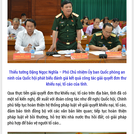
sầu riêng tại Đắk Lắk
Trình diễn nghệ thuật chế biến các
món ăn từ sầu riêng
Đắk Lắk công bố Quy hoạch và xúc
tiến đầu tư tỉnh
Ngành cá ngừ Đắk Lắk chủ động thích
ứng để giữ vững thị trường xuất khẩu
Diễn đàn Kinh tế tư nhân Việt Nam đột
phá cơ chế - Hợp tác công tư
Đề án 06 tạo bước ngoặt đột phá trong
cải cách hành chính tỉnh Đắk Lắk
Thiếu tướng Đặng Ngọc Nghĩa – Phó Chủ nhiệm Ủy ban Quốc phòng an
Kết nối tour, đẩy mạnh chuyển đổi số
ninh của Quốc hội phát biểu đánh giá kết quả công tác giải quyết đơn thư
để phát triển du lịch Đắk Lắk
khiếu nại, tố cáo của tỉnh.
Khởi động Dự án Đầu tư xây dựng hạ
Qua thực tiễn giải quyết đơn thư khiếu nại, tố cáo trên địa bàn, tỉnh đã có
tầng kỹ thuật Cụm công nghiệp Tân
một số kiến nghị, đề xuất với đoàn công tác như đề nghị Quốc hội, Chính
Tiến
phủ tiếp tục hoàn thiện hệ thống pháp luật về giải quyết khiếu nại, tố cáo,
Gặp mặt các cơ quan báo chí nhân Kỷ
đảm bảo tính đồng bộ với các văn bản liên quan; tiếp tục hoàn thiện
niệm 101 năm Ngày Báo chí Cách
pháp luật về bồi thường, hỗ trợ khi nhà nước thu hồi đất; có giải pháp
mạng Việt Nam
phù hợp để bảo vệ người tố cáo…
Đắk Lắk sơ kết 4 năm triển khai thực