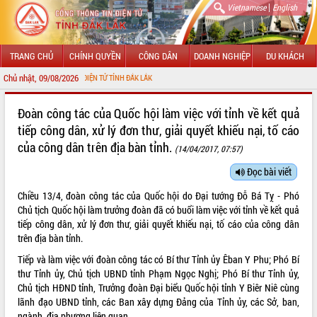
|
Vietnamese
English
TRANG CHỦ
CHÍNH QUYỀN
CÔNG DÂN
DOANH NGHIỆP
DU KHÁCH
Chủ nhật, 09/08/2026
TIN ĐIỆN TỬ TỈNH ĐẮK LẮK
GIỚI THIỆU
Đoàn công tác của Quốc hội làm việc với tỉnh về kết quả
tiếp công dân, xử lý đơn thư, giải quyết khiếu nại, tố cáo
LÃNH ĐẠO UBND TỈNH
của công dân trên địa bàn tỉnh.
(14/04/2017, 07:57)
TIN TỨC SỰ KIỆN
Đọc bài viết
SỞ, BAN, NGÀNH
Chiều 13/4, đoàn công tác của Quốc hội do Đại tướng Đỗ Bá Tỵ - Phó
Chủ tịch Quốc hội làm trưởng đoàn đã có buổi làm việc với tỉnh về kết quả
UBND CÁC XÃ, PHƯỜNG
tiếp công dân, xử lý đơn thư, giải quyết khiếu nại, tố cáo của công dân
trên địa bàn tỉnh.
THÔNG TIN CHỈ ĐẠO ĐIỀU HÀNH
Tiếp và làm việc với đoàn công tác có Bí thư Tỉnh ủy Êban Y Phu; Phó Bí
thư Tỉnh ủy, Chủ tịch UBND tỉnh Phạm Ngọc Nghị; Phó Bí thư Tỉnh ủy,
HỆ THỐNG VĂN BẢN
Chủ tịch HĐND tỉnh, Trưởng đoàn Đại biểu Quốc hội tỉnh Y Biêr Niê cùng
lãnh đạo UBND tỉnh, các Ban xây dựng Đảng của Tỉnh ủy, các Sở, ban,
VĂN BẢN HĐND TỈNH
ngành, địa phương liên quan.