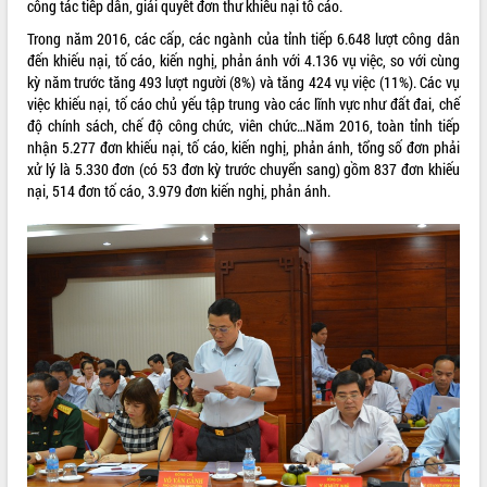
công tác tiếp dân, giải quyết đơn thư khiếu nại tố cáo.
VIDEO
Trong năm 2016, các cấp, các ngành của tỉnh tiếp 6.648 lượt công dân
đến khiếu nại, tố cáo, kiến nghị, phản ánh với 4.136 vụ việc, so với cùng
kỳ năm trước tăng 493 lượt người (8%) và tăng 424 vụ việc (11%). Các vụ
việc khiếu nại, tố cáo chủ yếu tập trung vào các lĩnh vực như đất đai, chế
độ chính sách, chế độ công chức, viên chức…Năm 2016, toàn tỉnh tiếp
nhận 5.277 đơn khiếu nại, tố cáo, kiến nghị, phản ánh, tổng số đơn phải
xử lý là 5.330 đơn (có 53 đơn kỳ trước chuyển sang) gồm 837 đơn khiếu
nại, 514 đơn tố cáo, 3.979 đơn kiến nghị, phản ánh.
Trailer Lễ hội Sầu riêng Đắk Lắk năm
2026
Khám bệnh, cấp phát thuốc miễn phí
và tặng quà người dân xã Cư Pui
Hội nghị UBND tỉnh Đắk Lắk thường kỳ
tháng 7/2026
Lễ truy tặng danh hiệu “Bà Mẹ Việt
ALBUM ẢNH
Nam Anh hùng” và trao Huân chương
Lao động
UBND tỉnh Đắk Lắk triển khai nhiệm
vụ 6 tháng cuối năm 2026