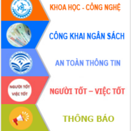
Chương trình “Gặp gỡ hữu nghị –
Friendship Meeting New Year 2026”
Bầu cử Quốc hội và HĐND: Cử tri Đắk
Lắk gửi gắm niềm tin, kỳ vọng vào lá
phiếu
Đắk Lắk sẵn sàng các điều kiện cho
Ngày hội bầu cử đại biểu Quốc hội
khóa XVI và HĐND các cấp nhiệm kỳ
2026-2031
Đảm bảo cuộc bầu cử đại biểu Quốc
hội và đại biểu HĐND các cấp diễn ra
an toàn, hiệu quả, đúng quy định
Thủ tướng Chính phủ Phạm Minh Chính
kiểm tra, chỉ đạo hoàn thành các dự
án cao tốc và thăm khu tái định cư tại
Đắk Lắk
Sôi nổi Hội đua ngựa truyền thống Gò
Thì Thùng mừng Xuân Bính Ngọ 2026
Lãnh đạo tỉnh dâng hương tưởng niệm
tại Đập Đồng Cam đầu Xuân Bính Ngọ
Ngành nông nghiệp phấn đấu tăng