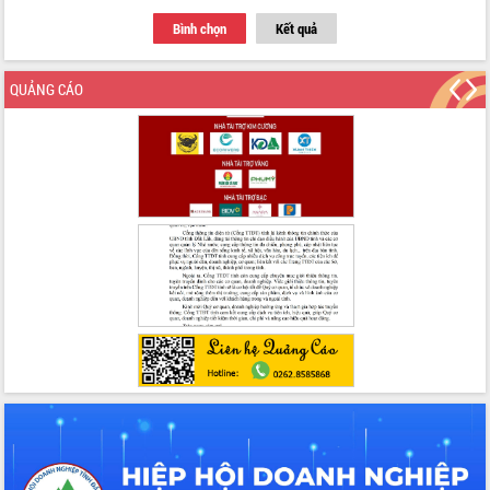
trọng trong kỷ nguyên mới
Bình chọn
Kết quả
Hội nghị lần thứ tư Ban Chỉ đạo công
tác bầu cử tỉnh Đắk Lắk
Hội nghị Báo cáo viên Trung ương
QUẢNG CÁO
tháng 01/2026
Phó Thủ tướng Hồ Quốc Dũng đánh giá
cao kết quả Chiến dịch Quang Trung
tại Đắk Lắk
Hội nghị Ban Chấp hành Đảng bộ tỉnh
Đắk Lắk lần thứ 2 (mở rộng)
Tập trung giải phóng mặt bằng, đẩy
nhanh tiến độ Tuyến đường bộ ven
biển
Gỡ khó, khởi công xây dựng, sửa chữa
toàn bộ nhà ở cho hộ dân đúng tiến độ
đề ra
UBND tỉnh Đắk Lắk tổng kết công tác
quốc phòng, quân sự địa phương năm
2025
Tập trung triển khai quyết liệt, đồng bộ
các giải pháp nhằm thực hiện hiệu quả