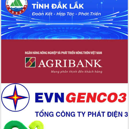
các nhiệm vụ đề ra năm 2025
Phát huy vai trò của người có uy tín
trong phòng chống tảo hôn và hôn
nhân cận huyết thống
Nông sản Tây Nguyên thu hút doanh
nghiệp nước ngoài
Đắk Lắk định vị thương hiệu du lịch
“Biển – Rừng – Cà phê” trong không
gian phát triển mới
Hội nghị chia sẻ kinh nghiệm, chuyển
giao kỹ thuật y tế, định hướng phát
triển chuyên sâu đến 2030
Chuyển đổi số mở ra không gian phát
triển trong lĩnh vực văn hóa, du lịch
Công bố quyết định của Ban Thường
vụ Tỉnh ủy về công tác cán bộ.
Thủ tướng Phạm Minh Chính: Khẩn
trương tái thiết cuộc sống người dân
sau thiên tai
Tập trung nâng cao chất lượng, tổ