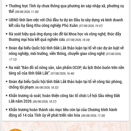
Định vị cà phê Việt Nam như một “di
Thường trực Tỉnh ủy chưa thông qua phương án sáp nhập xã, phường cụ
sản sống” trong dòng chảy toàn cầu
thể
(08/08/2026, 11:30)
Xây dựng nông thôn mới: Nâng cao đời
UBND tỉnh làm việc với Chủ đầu tư dự án Đầu tư xây dựng và kinh doanh
sống người dân từ những mô hình thiết
kết cấu hạ tầng Khu công nghiệp Phú Xuân
(07/08/2026, 19:47)
thực
Rà soát hiệu quả ứng dụng các đề tài khoa học và công nghệ, thúc đẩy
Quyết liệt tháo gỡ vướng mắc, đẩy
thương mại hóa kết quả nghiên cứu
nhanh tiến độ các dự án trọng điểm
(07/08/2026, 18:34)
trong Khu kinh tế Nam Phú Yên
Đoàn đại biểu Quốc hội tỉnh Đắk Lắk thảo luận tại tổ về các dự án luật về
Hòn Yến phát triển du lịch gắn với bảo
nông nghiệp, môi trường, viễn thông, chuyển giao công nghệ
(07/08/2026,
tồn biển
17:12)
Lấy ý kiến điều chỉnh Quy hoạch tỉnh
Ra mắt “Bản đồ số nông sản, sản phẩm OCOP, du lịch thôn buôn trên nền
Đắk Lắk thời kỳ 2021-2030, tầm nhìn
tảng số của tỉnh Đắk Lắk”
(07/08/2026, 16:46)
đến năm 2050
Đoàn đại biểu Quốc hội tỉnh Đắk Lắk thảo luận tại tổ về công tác phòng,
Phát động chiến dịch 30 ngày đêm
chống tội phạm
(06/08/2026, 18:32)
giải phóng mặt bằng Tuyến đường bộ
Khẩn trương rà soát, hoàn thiện công tác tổ chức Lễ hội Sầu riêng Đắk
ven biển
Lắk năm 2026
(06/08/2026, 18:27)
Đắk Lắk nỗ lực thúc đẩy tăng trưởng
Khẩn trương hoàn thành các mục tiêu còn lại của Chương trình hành
kinh tế từ 10% trở lên trong Quý
động số 14 của Tỉnh ủy về phát triển văn hóa
II/2026
(06/08/2026, 17:30)
Đắk Lắk ký kết thỏa thuận hợp tác về
chuyển đổi số giai đoạn 2026 – 2030