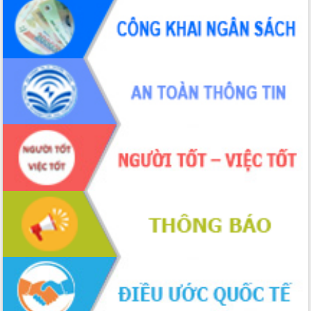
Chương trình “Gặp gỡ hữu nghị –
Friendship Meeting New Year 2026”
Bầu cử Quốc hội và HĐND: Cử tri Đắk
Lắk gửi gắm niềm tin, kỳ vọng vào lá
phiếu
Đắk Lắk sẵn sàng các điều kiện cho
Ngày hội bầu cử đại biểu Quốc hội
khóa XVI và HĐND các cấp nhiệm kỳ
2026-2031
Đảm bảo cuộc bầu cử đại biểu Quốc
hội và đại biểu HĐND các cấp diễn ra
an toàn, hiệu quả, đúng quy định
Thủ tướng Chính phủ Phạm Minh Chính
kiểm tra, chỉ đạo hoàn thành các dự
án cao tốc và thăm khu tái định cư tại
Đắk Lắk
Sôi nổi Hội đua ngựa truyền thống Gò
Thì Thùng mừng Xuân Bính Ngọ 2026
Lãnh đạo tỉnh dâng hương tưởng niệm
tại Đập Đồng Cam đầu Xuân Bính Ngọ
Ngành nông nghiệp phấn đấu tăng