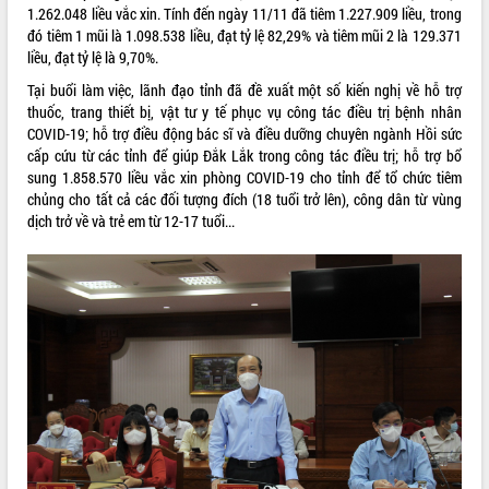
1.262.048 liều vắc xin. Tính đến ngày 11/11 đã tiêm 1.227.909 liều, trong
Kỳ họp thứ Hai, Hội đồng nhân dân
đó tiêm 1 mũi là 1.098.538 liều, đạt tỷ lệ 82,29% và tiêm mũi 2 là 129.371
tỉnh khóa XI quyết nghị nhiều nội dung
liều, đạt tỷ lệ là 9,70%.
quan trọng
Tại buổi làm việc, lãnh đạo tỉnh đã đề xuất một số kiến nghị về hỗ trợ
Bí thư Tỉnh ủy Lương Nguyễn Minh
thuốc, trang thiết bị, vật tư y tế phục vụ công tác điều trị bệnh nhân
Triết thăm, tặng quà người có công với
COVID-19; hỗ trợ điều động bác sĩ và điều dưỡng chuyên ngành Hồi sức
cách mạng
LIÊN KẾT WEB
cấp cứu từ các tỉnh để giúp Đắk Lắk trong công tác điều trị; hỗ trợ bổ
Rà soát, hoàn thiện hệ thống thiết chế
sung 1.858.570 liều vắc xin phòng COVID-19 cho tỉnh để tổ chức tiêm
văn hóa, thể thao đáp ứng yêu cầu
chủng cho tất cả các đối tượng đích (18 tuổi trở lên), công dân từ vùng
phát triển mới
dịch trở về và trẻ em từ 12-17 tuổi...
Thường trực HĐND tỉnh Đắk Lắk gặp
THỐNG KÊ TRUY CẬP
mặt Đoàn chuyên gia y tế TP. Hồ Chí
Minh
Hôm nay:
10369
Lễ truy điệu và an táng hài cốt liệt sĩ
Tất cả:
66123483
tại Nghĩa trang Liệt sĩ xã Sơn Hòa
Bàn giải pháp tháo gỡ khó khăn trong
xuất khẩu sầu riêng và triển khai quy
định EUDR
Thứ trưởng Bộ Nông nghiệp và Môi
trường Nguyễn Hoàng Hiệp khảo sát
vùng trồng và doanh nghiệp đóng gói