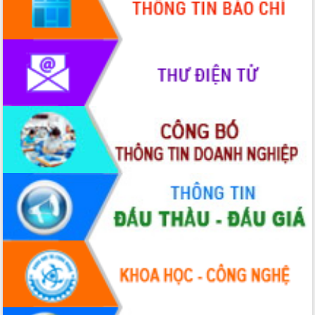
Tập huấn nâng cao năng lực triển khai
chuyển đổi số cho cán bộ, công chức
cấp xã
Đắk Lắk phát động hưởng ứng Ngày
Quyền của người tiêu dùng Việt Nam
2026
Đẩy mạnh cải cách hành chính, quyết
tâm đạt được mục tiêu tăng trưởng
hai con số trong năm 2026
Tổ chức trang trọng Lễ hội Đền thờ
Lương Văn Chánh năm 2026
Phó Bí thư Tỉnh ủy Đắk Lắk Đỗ Hữu
Huy giữ chức Bí thư Đảng ủy Ủy Ban
Nhân dân tỉnh
Bệnh án điện tử thúc đẩy chuyển đổi
số y tế tại Đắk Lắk
Chuyển đổi số thư viện: Mở rộng
không gian tri thức trong thời đại số
Đánh giá, rút kinh nghiệm công tác tổ
chức diễn tập trước ngày bầu cử