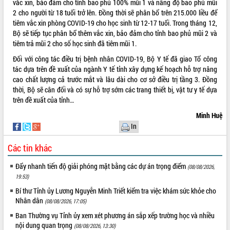
vắc xin, bảo đảm cho tỉnh bao phủ 100% mũi 1 và nâng độ bao phủ mũi
UBND tỉnh họp báo định kỳ tháng 4
2 cho người từ 18 tuổi trở lên. Đồng thời sẽ phân bổ trên 215.000 liều để
năm 2026
tiêm vắc xin phòng COVID-19 cho học sinh từ 12-17 tuổi. Trong tháng 12,
Hội thảo khoa học “Giải pháp thúc đẩy
Bộ sẽ tiếp tục phân bổ thêm vắc xin, bảo đảm cho tỉnh bao phủ mũi 2 và
phát triển nền kinh tế xanh tại tỉnh
tiêm trả mũi 2 cho số học sinh đã tiêm mũi 1.
Đắk Lắk”
Đối với công tác điều trị bệnh nhân COVID-19, Bộ Y tế đã giao Tổ công
Tăng cường giám sát, đôn đốc thực
tác dựa trên đề xuất của ngành Y tế tỉnh xây dựng kế hoạch hỗ trợ nâng
hiện nhiệm vụ quản lý tài sản công
cao chất lượng cả trước mắt và lâu dài cho cơ sở điều trị tầng 3. Đồng
hàng tuần
thời, Bộ sẽ cân đối và có sự hỗ trợ sớm các trang thiết bị, vật tư y tế dựa
Tháo gỡ những vướng mắc, đẩy mạnh
trên đề xuất của tỉnh…
công tác cải cách thủ tục hành chính
Minh Huệ
tại Trung tâm Phục vụ hành chính
In
công tỉnh
Đắk Lắk: Tôn vinh 46 giải pháp tại Hội
Các tin khác
thi Sáng tạo Kỹ thuật 2024 - 2025
Đẩy nhanh tiến độ giải phóng mặt bằng các dự án trọng điểm
Đắk Lắk rà soát, điều chỉnh Đề án 190
(08/08/2026,
về phát triển nuôi trồng thủy sản
19:53)
Phó Chủ tịch UBND tỉnh Đắk Lắk
Bí thư Tỉnh ủy Lương Nguyễn Minh Triết kiểm tra việc khám sức khỏe cho
Trương Công Thái kiểm tra thực địa
Nhân dân
(08/08/2026, 17:05)
Dự án cao tốc Khánh Hòa - Buôn Ma
Ban Thường vụ Tỉnh ủy xem xét phương án sắp xếp trường học và nhiều
Thuột
nội dung quan trọng
(08/08/2026, 13:30)