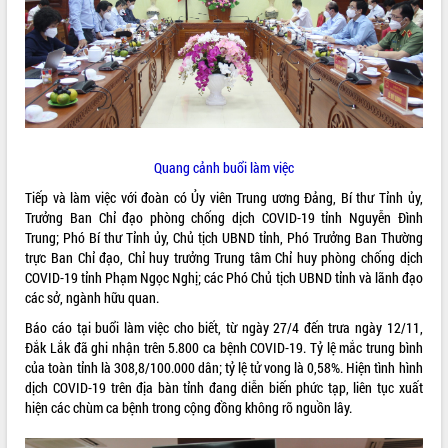
ĐIỂM TIN VĂN BẢN
QUY HOẠCH - KẾ HOẠCH
Quang cảnh buổi làm việc
Tiếp và làm việc với đoàn có Ủy viên Trung ương Đảng, Bí thư Tỉnh ủy,
Trưởng Ban Chỉ đạo phòng chống dịch COVID-19 tỉnh Nguyễn Đình
Trung; Phó Bí thư Tỉnh ủy, Chủ tịch UBND tỉnh, Phó Trưởng Ban Thường
trực Ban Chỉ đạo, Chỉ huy trưởng Trung tâm Chỉ huy phòng chống dịch
COVID-19 tỉnh Phạm Ngọc Nghị; các Phó Chủ tịch UBND tỉnh và lãnh đạo
các sở, ngành hữu quan.
Báo cáo tại buổi làm việc cho biết, từ ngày 27/4 đến trưa ngày 12/11,
Đắk Lắk đã ghi nhận trên 5.800 ca bệnh COVID-19. Tỷ lệ mắc trung bình
của toàn tỉnh là 308,8/100.000 dân; tỷ lệ tử vong là 0,58%. Hiện tình hình
dịch COVID-19 trên địa bàn tỉnh đang diễn biến phức tạp, liên tục xuất
hiện các chùm ca bệnh trong cộng đồng không rõ nguồn lây.