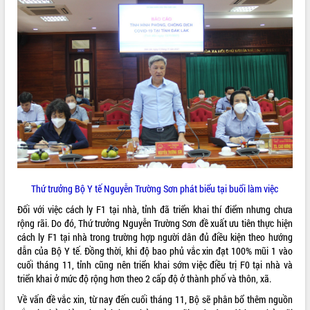
hiện Đề án 06 của Chính phủ
Họp báo thông tin về Hội nghị Công bố
Quy hoạch và Xúc tiến đầu tư tỉnh Đắk
Lắk
Khơi thông điểm nghẽn, đẩy nhanh
giải ngân vốn khắc phục thiên tai
HĐND tỉnh thông qua điều chỉnh Quy
hoạch tỉnh thời kỳ 2021-2030
Hội thảo góp ý hồ sơ điều chỉnh quy
hoạch tỉnh Đắk Lắk thời kỳ 2021-2030,
tầm nhìn đến năm 2050
Nâng cao hiệu quả hoạt động của các
doanh nghiệp nhà nước
Thứ trưởng Bộ Y tế Nguyễn Trường Sơn phát biểu tại buổi làm việc
Hội nghị triển khai kết nối mạng
Đối với việc cách ly F1 tại nhà, tỉnh đã triển khai thí điểm nhưng chưa
truyền số liệu chuyên dùng phục vụ cơ
rộng rãi. Do đó, Thứ trưởng Nguyễn Trường Sơn đề xuất ưu tiên thực hiện
quan Đảng, Nhà nước
cách ly F1 tại nhà trong trường hợp người dân đủ điều kiện theo hướng
Lễ phát động chuỗi hoạt động chung
dẫn của Bộ Y tế. Đồng thời, khi độ bao phủ vắc xin đạt 100% mũi 1 vào
tay làm sạch môi trường
cuối tháng 11, tỉnh cũng nên triển khai sớm việc điều trị F0 tại nhà và
Xã Ea Kar bước chuyển mình trong
triển khai ở mức độ rộng hơn theo 2 cấp độ ở thành phố và thôn, xã.
công tác cải cách hành chính mô hình
Về vấn đề vắc xin, từ nay đến cuối tháng 11, Bộ sẽ phân bổ thêm nguồn
mới