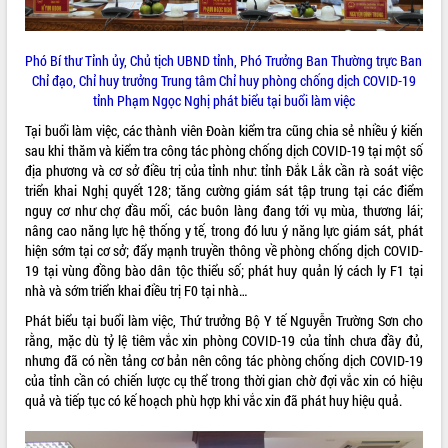
sầu riêng tại Đắk Lắk
Trình diễn nghệ thuật chế biến các
món ăn từ sầu riêng
Phó Bí thư Tỉnh ủy, Chủ tịch UBND tỉnh, Phó Trưởng Ban Thường trực Ban
Đắk Lắk công bố Quy hoạch và xúc
Chỉ đạo, Chỉ huy trưởng Trung tâm Chỉ huy phòng chống dịch COVID-19
tiến đầu tư tỉnh
tỉnh Phạm Ngọc Nghị phát biểu tại buổi làm việc
Ngành cá ngừ Đắk Lắk chủ động thích
Tại buổi làm việc, các thành viên Đoàn kiểm tra cũng chia sẻ nhiều ý kiến
ứng để giữ vững thị trường xuất khẩu
sau khi thăm và kiểm tra công tác phòng chống dịch COVID-19 tại một số
Diễn đàn Kinh tế tư nhân Việt Nam đột
địa phương và cơ sở điều trị của tỉnh như: tỉnh Đắk Lắk cần rà soát việc
phá cơ chế - Hợp tác công tư
triển khai Nghị quyết 128; tăng cường giám sát tập trung tại các điểm
Đề án 06 tạo bước ngoặt đột phá trong
nguy cơ như chợ đầu mối, các buôn làng đang tới vụ mùa, thương lái;
cải cách hành chính tỉnh Đắk Lắk
nâng cao năng lực hệ thống y tế, trong đó lưu ý năng lực giám sát, phát
hiện sớm tại cơ sở; đẩy mạnh truyền thông về phòng chống dịch COVID-
Kết nối tour, đẩy mạnh chuyển đổi số
19 tại vùng đồng bào dân tộc thiểu số; phát huy quản lý cách ly F1 tại
để phát triển du lịch Đắk Lắk
nhà và sớm triển khai điều trị F0 tại nhà…
Khởi động Dự án Đầu tư xây dựng hạ
tầng kỹ thuật Cụm công nghiệp Tân
Phát biểu tại buổi làm việc, Thứ trưởng Bộ Y tế Nguyễn Trường Sơn cho
Tiến
rằng, mặc dù tỷ lệ tiêm vắc xin phòng COVID-19 của tỉnh chưa đầy đủ,
nhưng đã có nền tảng cơ bản nên công tác phòng chống dịch COVID-19
Gặp mặt các cơ quan báo chí nhân Kỷ
của tỉnh cần có chiến lược cụ thể trong thời gian chờ đợi vắc xin có hiệu
niệm 101 năm Ngày Báo chí Cách
quả và tiếp tục có kế hoạch phù hợp khi vắc xin đã phát huy hiệu quả.
mạng Việt Nam
Đắk Lắk sơ kết 4 năm triển khai thực