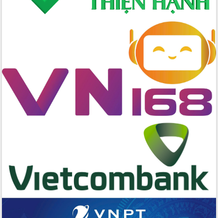
chức sản xuất sầu riêng theo hướng
bền vững
Đẩy nhanh công tác khắc phục, ổn
định đời sống Nhân dân sau bão số 13
Bí thư Tỉnh ủy Lương Nguyễn Minh
Triết dự Ngày hội đại đoàn kết tại
Buôn Đăk Tuôr, xã Cư Pui
Khởi công xây dựng Trường Phổ thông
nội trú liên cấp tiểu học và THCS xã Ia
Rvê
Phó Thủ tướng Chính phủ Mai Văn
Chính chia sẻ, động viên người dân
chịu ảnh hưởng nặng từ bão số 13
Chủ tịch UBND tỉnh kiểm tra công tác
phòng, chống bão số 13 tại các địa
bàn xung yếu
Tập trung đẩy nhanh giải ngân nguồn
vốn các chương trình mục tiêu quốc
gia
Xã Ea H'leo giữ vững và nâng cao chất
lượng các tiêu chí nông thôn mới