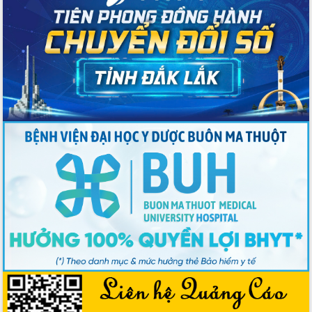
Công bố quyết định của Ban Thường
vụ Tỉnh ủy về công tác cán bộ
Nâng cao trách nhiệm người đứng
đầu, phát huy tinh thần chủ động,
sáng tạo để đảm bảo tiến độ giải ngân
vốn đầu tư công năm 2025
Sở Công Thương đột phá số hóa 100%
thủ tục trực tuyến lấy sự hài lòng của
doanh nghiệp làm thước đo phục vụ
Đảm bảo công tác bầu cử triển khai
đúng tiến độ, quy trình theo luật định
Ban Tuyên giáo và Dân vận Trung ương
tập huấn công tác khoa giáo năm 2025
Đắk Lắk hưởng ứng Ngày Pháp luật
Việt Nam 2025 và biểu dương 25 tập
thể, cá nhân tiêu biểu
Hội nghị lần thứ nhất Ban Chỉ đạo
công tác bầu cử tỉnh Đắk Lắk
Hội nghị UBND tỉnh thường kỳ tháng
10 năm 2025