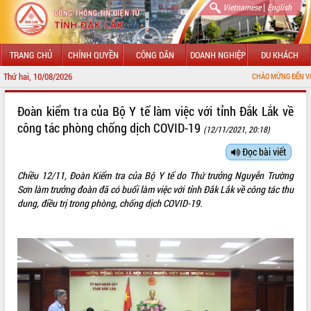
|
Vietnamese
English
TRANG CHỦ
CHÍNH QUYỀN
CÔNG DÂN
DOANH NGHIỆP
DU KHÁCH
Thứ hai, 10/08/2026
CHÀO MỪNG ĐẾN VỚI CỔNG THÔNG TIN ĐI
GIỚI THIỆU
Đoàn kiểm tra của Bộ Y tế làm việc với tỉnh Đắk Lắk về
công tác phòng chống dịch COVID-19
(12/11/2021, 20:18)
LÃNH ĐẠO UBND TỈNH
Đọc bài viết
TIN TỨC SỰ KIỆN
Chiều 12/11, Đoàn Kiểm tra của Bộ Y tế do Thứ trưởng Nguyễn Trường
SỞ, BAN, NGÀNH
Sơn làm trưởng đoàn đã có buổi làm việc với tỉnh Đắk Lắk về công tác thu
dung, điều trị trong phòng, chống dịch COVID-19.
UBND CÁC XÃ, PHƯỜNG
THÔNG TIN CHỈ ĐẠO ĐIỀU HÀNH
HỆ THỐNG VĂN BẢN
VĂN BẢN HĐND TỈNH