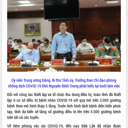
VIDEO
Trailer Lễ hội Sầu riêng Đắk Lắk năm
2026
Khám bệnh, cấp phát thuốc miễn phí
Ủy viên Trung ương Đảng, Bí thư Tỉnh ủy, Trưởng Ban Chỉ đạo phòng
và tặng quà người dân xã Cư Pui
chống dịch COVID-19 tỉnh Nguyễn Đình Trung phát biểu tại buổi làm việc
Hội nghị UBND tỉnh Đắk Lắk thường kỳ
Đối với công tác thiết lập và tổ chức thu dung điều trị, toàn tỉnh đã thiết
tháng 7/2026
lập 6 cơ sở điều trị bệnh nhân COVID-19 với quy mô trên 3.000 giường
Lễ truy tặng danh hiệu “Bà Mẹ Việt
bệnh theo mô hình tháp 3 tầng. Trước tình hình dịch bệnh diễn biến phức
ALBUM ẢNH
Nam Anh hùng” và trao Huân chương
tạp, tỉnh dự kiến sẽ tăng số giường điều trị lên trên 5.500 giường bệnh
Lao động
trên tất cả các tuyến.
UBND tỉnh Đắk Lắk triển khai nhiệm
Về tiêm phòng vắc xin COVID-19, đến nay Đắk Lắk đã nhận được
vụ 6 tháng cuối năm 2026