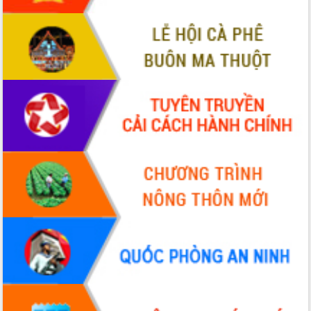
Hồ Thị Nguyên Thảo làm việc tại Trung
tâm Phục vụ hành chính công xã Ea
Phê
Xây dựng nền hành chính số đồng
hành cùng nông dân dân, doanh nghiệp
Giai đoạn 2026-2030, Đắk Lắk phấn
đấu có 77% xã đạt chuẩn nông thôn
mới
Chuyển đổi số 'mở đường' cho nông
nghiệp Đắk Lắk tăng trưởng bứt phá
Triển khai đồng bộ đo đạc, lập hồ sơ
địa chính, hoàn thiện cơ sở dữ liệu đất
đai
Ứng dụng sinh trắc học - Bước tiến
trong hành trình chuyển đổi số tại Đắk
Lắk
Đắk Lắk nâng cao hiệu quả công tác
Đảng từ Sổ tay đảng viên điện tử
Đắk Lắk đẩy mạnh nuôi biển công
nghệ, hướng tới phát triển thủy sản
bền vững