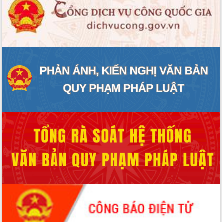
với Tập đoàn Bưu chính Viễn thông
Việt Nam
Thứ trưởng Bộ Y tế làm việc với tỉnh
Đắk Lắk về phát triển nhân lực y tế
cho trạm y tế cấp xã
Du lịch Đắk Lắk nâng tầm trải nghiệm
du khách thông qua Hệ thống cơ sở dữ
liệu và Bản đồ số
Tập huấn ứng dụng trí tuệ nhân tạo (AI)
trong thương mại điện tử năm 2026
Đoàn đại biểu Quốc hội tỉnh Đắk Lắk
trao đổi thông tin trước Kỳ họp thứ
nhất, Quốc hội khóa XVI
Quyết liệt cải cách hành chính, khơi
thông nguồn lực phát triển
Nâng cao hiệu lực, hiệu quả HĐND
tỉnh thông qua hiện đại hóa hành chính
Xã Ea Phê gắn cải cách hành chính với
chuyển đổi số
Phó Chủ tịch Thường trực UBND tỉnh