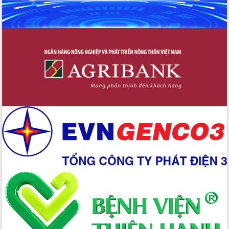
các nhiệm vụ đề ra năm 2025
Phát huy vai trò của người có uy tín
trong phòng chống tảo hôn và hôn
nhân cận huyết thống
Nông sản Tây Nguyên thu hút doanh
nghiệp nước ngoài
Đắk Lắk định vị thương hiệu du lịch
“Biển – Rừng – Cà phê” trong không
gian phát triển mới
Hội nghị chia sẻ kinh nghiệm, chuyển
giao kỹ thuật y tế, định hướng phát
triển chuyên sâu đến 2030
Chuyển đổi số mở ra không gian phát
triển trong lĩnh vực văn hóa, du lịch
Công bố quyết định của Ban Thường
vụ Tỉnh ủy về công tác cán bộ.
Thủ tướng Phạm Minh Chính: Khẩn
trương tái thiết cuộc sống người dân
sau thiên tai
Tập trung nâng cao chất lượng, tổ