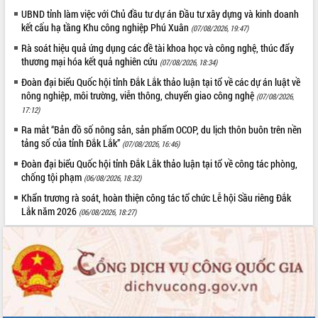
UBND tỉnh làm việc với Chủ đầu tư dự án Đầu tư xây dựng và kinh doanh
kết cấu hạ tầng Khu công nghiệp Phú Xuân
(07/08/2026, 19:47)
Rà soát hiệu quả ứng dụng các đề tài khoa học và công nghệ, thúc đẩy
thương mại hóa kết quả nghiên cứu
(07/08/2026, 18:34)
Đoàn đại biểu Quốc hội tỉnh Đắk Lắk thảo luận tại tổ về các dự án luật về
nông nghiệp, môi trường, viễn thông, chuyển giao công nghệ
(07/08/2026,
17:12)
Ra mắt “Bản đồ số nông sản, sản phẩm OCOP, du lịch thôn buôn trên nền
tảng số của tỉnh Đắk Lắk”
(07/08/2026, 16:46)
Đoàn đại biểu Quốc hội tỉnh Đắk Lắk thảo luận tại tổ về công tác phòng,
chống tội phạm
(06/08/2026, 18:32)
Khẩn trương rà soát, hoàn thiện công tác tổ chức Lễ hội Sầu riêng Đắk
Lắk năm 2026
(06/08/2026, 18:27)