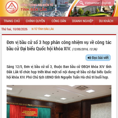
|
Vietnamese
English
TRANG CHỦ
CHÍNH QUYỀN
CÔNG DÂN
DOANH NGHIỆP
DU KHÁCH
Thứ hai, 10/08/2026
G TIN ĐIỆN TỬ TỈNH ĐẮK LẮK
GIỚI THIỆU
Đơn vị bầu cử số 3 họp phân công nhiệm vụ về công tác
bầu cử Đại biểu Quốc hội khóa XIV.
(12/05/2016, 13:36)
LÃNH ĐẠO UBND TỈNH
Đọc bài viết
TIN TỨC SỰ KIỆN
Sáng 12/5, Đơn vị bầu cử số 3, thuộc Ban bầu cử ĐBQH khóa XIV tỉnh
SỞ, BAN, NGÀNH
Đắk Lắk tổ chức họp triển khai một số nội dung về bầu cử đại biểu Quốc
hội khóa XIV. Phó Chủ tịch UBND tỉnh Nguyễn Tuấn Hà chủ trì buổi họp.
UBND CÁC XÃ, PHƯỜNG
THÔNG TIN CHỈ ĐẠO ĐIỀU HÀNH
HỆ THỐNG VĂN BẢN
VĂN BẢN HĐND TỈNH