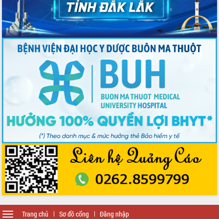
Toggle
Trang chủ
Sơ đồ cổng
Đăng nhập