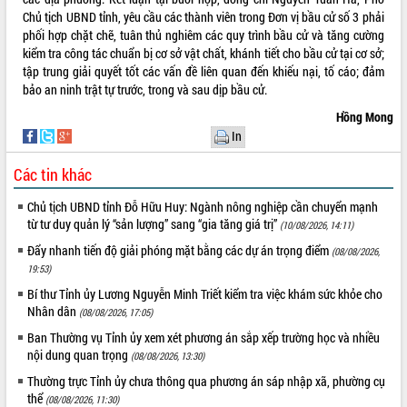
Tất cả:
66140074
Chủ tịch UBND tỉnh, yêu cầu các thành viên trong Đơn vị bầu cử số 3 phải
phối hợp chặt chẽ, tuân thủ nghiêm các quy trình bầu cử và tăng cường
kiểm tra công tác chuẩn bị cơ sở vật chất, khánh tiết cho bầu cử tại cơ sở;
tập trung giải quyết tốt các vấn đề liên quan đến khiếu nại, tố cáo; đảm
bảo an ninh trật tự trước, trong và sau dịp bầu cử.
Hồng Mong
In
Các tin khác
Chủ tịch UBND tỉnh Đỗ Hữu Huy: Ngành nông nghiệp cần chuyển mạnh
từ tư duy quản lý “sản lượng” sang “gia tăng giá trị”
(10/08/2026, 14:11)
Đẩy nhanh tiến độ giải phóng mặt bằng các dự án trọng điểm
(08/08/2026,
19:53)
Bí thư Tỉnh ủy Lương Nguyễn Minh Triết kiểm tra việc khám sức khỏe cho
Nhân dân
(08/08/2026, 17:05)
Ban Thường vụ Tỉnh ủy xem xét phương án sắp xếp trường học và nhiều
nội dung quan trọng
(08/08/2026, 13:30)
Thường trực Tỉnh ủy chưa thông qua phương án sáp nhập xã, phường cụ
thể
(08/08/2026, 11:30)