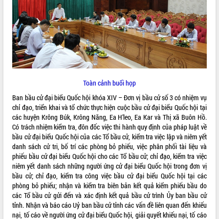
ĐIỂM TIN VĂN BẢN
QUY HOẠCH - KẾ HOẠCH
Toàn cảnh buổi họp
Ban bầu cử đại biểu Quốc hội khóa XIV – Đơn vị bầu cử số 3 có nhiệm vụ
chỉ đạo, triển khai và tổ chức thực hiện cuộc bầu cử đại biểu Quốc hội tại
các huyện Krông Búk, Krông Năng, Ea H’leo, Ea Kar và Thị xã Buôn Hồ.
Có trách nhiệm kiểm tra, đôn đốc việc thi hành quy định của pháp luật về
bầu cử đại biểu Quốc hội của các Tổ bầu cử, kiểm tra việc lập và niêm yết
danh sách cử tri, bố trí các phòng bỏ phiếu, việc phân phối tài liệu và
phiếu bầu cử đại biểu Quốc hội cho các Tổ bầu cử; chỉ đạo, kiểm tra việc
niêm yết danh sách những người ứng cử đại biểu Quốc hội trong đơn vị
bầu cử; chỉ đạo, kiểm tra công việc bầu cử đại biểu Quốc hội tại các
phòng bỏ phiếu; nhận và kiểm tra biên bản kết quả kiểm phiếu bầu do
các Tổ bầu cử gửi đến và xác định kết quả bầu cử trình Ủy ban bầu cử
tỉnh. Nhận và báo cáo Uỷ ban bầu cử tỉnh các vấn đề liên quan đến khiếu
nại, tố cáo về người ứng cử đại biểu Quốc hội, giải quyết khiếu nại, tố cáo