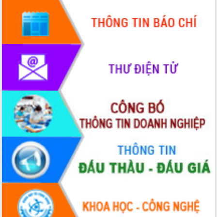
Hồ Thị Nguyên Thảo làm việc tại Trung
tâm Phục vụ hành chính công xã Ea
Phê
Xây dựng nền hành chính số đồng
hành cùng nông dân dân, doanh nghiệp
Giai đoạn 2026-2030, Đắk Lắk phấn
đấu có 77% xã đạt chuẩn nông thôn
mới
Chuyển đổi số 'mở đường' cho nông
nghiệp Đắk Lắk tăng trưởng bứt phá
Triển khai đồng bộ đo đạc, lập hồ sơ
địa chính, hoàn thiện cơ sở dữ liệu đất
đai
Ứng dụng sinh trắc học - Bước tiến
trong hành trình chuyển đổi số tại Đắk
Lắk
Đắk Lắk nâng cao hiệu quả công tác
Đảng từ Sổ tay đảng viên điện tử
Đắk Lắk đẩy mạnh nuôi biển công
nghệ, hướng tới phát triển thủy sản
bền vững