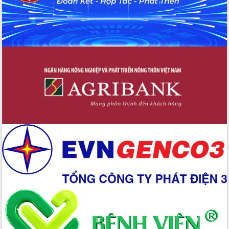
trọng trong kỷ nguyên mới
Hội nghị lần thứ tư Ban Chỉ đạo công
tác bầu cử tỉnh Đắk Lắk
Hội nghị Báo cáo viên Trung ương
tháng 01/2026
Phó Thủ tướng Hồ Quốc Dũng đánh giá
cao kết quả Chiến dịch Quang Trung
tại Đắk Lắk
Hội nghị Ban Chấp hành Đảng bộ tỉnh
Đắk Lắk lần thứ 2 (mở rộng)
Tập trung giải phóng mặt bằng, đẩy
nhanh tiến độ Tuyến đường bộ ven
biển
Gỡ khó, khởi công xây dựng, sửa chữa
toàn bộ nhà ở cho hộ dân đúng tiến độ
đề ra
UBND tỉnh Đắk Lắk tổng kết công tác
quốc phòng, quân sự địa phương năm
2025
Tập trung triển khai quyết liệt, đồng bộ
các giải pháp nhằm thực hiện hiệu quả