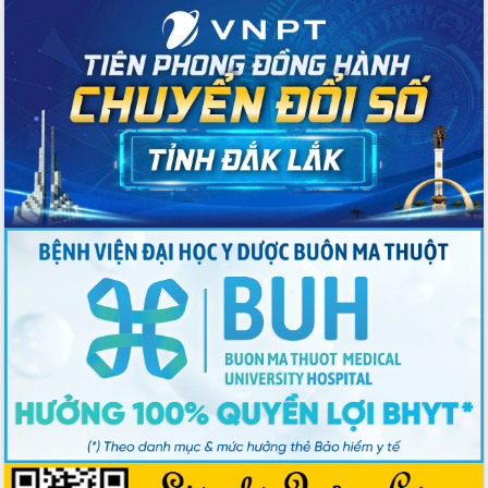
chức sản xuất sầu riêng theo hướng
bền vững
Đẩy nhanh công tác khắc phục, ổn
định đời sống Nhân dân sau bão số 13
Bí thư Tỉnh ủy Lương Nguyễn Minh
Triết dự Ngày hội đại đoàn kết tại
Buôn Đăk Tuôr, xã Cư Pui
Khởi công xây dựng Trường Phổ thông
nội trú liên cấp tiểu học và THCS xã Ia
Rvê
Phó Thủ tướng Chính phủ Mai Văn
Chính chia sẻ, động viên người dân
chịu ảnh hưởng nặng từ bão số 13
Chủ tịch UBND tỉnh kiểm tra công tác
phòng, chống bão số 13 tại các địa
bàn xung yếu
Tập trung đẩy nhanh giải ngân nguồn
vốn các chương trình mục tiêu quốc
gia
Xã Ea H'leo giữ vững và nâng cao chất
lượng các tiêu chí nông thôn mới