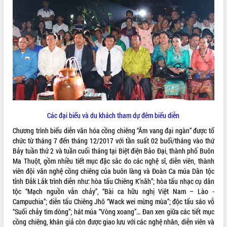
ĐIỂM TIN VĂN BẢN
QUY HOẠCH - KẾ HOẠCH
Các đại biểu và du khách tham dự đêm biểu diễn
Chương trình biểu diễn văn hóa cồng chiêng “Âm vang đại ngàn” được tổ
chức từ tháng 7 đến tháng 12/2017 với tần suất 02 buổi/tháng vào thứ
Bảy tuần thứ 2 và tuần cuối tháng tại Biệt điện Bảo Đại, thành phố Buôn
Ma Thuột, gồm nhiều tiết mục đặc sắc do các nghệ sĩ, diễn viên, thành
viên đội văn nghệ cồng chiêng của buôn làng và Đoàn Ca múa Dân tộc
tỉnh Đắk Lắk trình diễn như: hòa tấu Chiêng K’năh”; hòa tấu nhạc cụ dân
tộc “Mạch nguồn vẫn chảy”, “Bài ca hữu nghị Việt Nam – Lào -
Campuchia”; diễn tấu Chiêng Jhô “Wack wei mừng mùa”; độc tấu sáo vỗ
“Suối chảy tìm dòng”; hát múa “Vòng xoang”… Đan xen giữa các tiết mục
cồng chiêng, khán giả còn được giao lưu với các nghệ nhân, diễn viên và