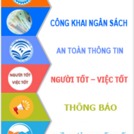
Tập huấn nâng cao năng lực triển khai
chuyển đổi số cho cán bộ, công chức
cấp xã
Đắk Lắk phát động hưởng ứng Ngày
Quyền của người tiêu dùng Việt Nam
2026
Đẩy mạnh cải cách hành chính, quyết
tâm đạt được mục tiêu tăng trưởng
hai con số trong năm 2026
Tổ chức trang trọng Lễ hội Đền thờ
Lương Văn Chánh năm 2026
Phó Bí thư Tỉnh ủy Đắk Lắk Đỗ Hữu
Huy giữ chức Bí thư Đảng ủy Ủy Ban
Nhân dân tỉnh
Bệnh án điện tử thúc đẩy chuyển đổi
số y tế tại Đắk Lắk
Chuyển đổi số thư viện: Mở rộng
không gian tri thức trong thời đại số
Đánh giá, rút kinh nghiệm công tác tổ
chức diễn tập trước ngày bầu cử