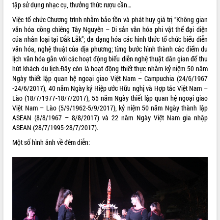
tập sử dụng nhạc cụ, thưởng thức rượu cần…
VIDEO
Việc tổ chức Chương trình nhằm bảo tồn và phát huy giá trị “Không gian
văn hóa cồng chiêng Tây Nguyên – Di sản văn hóa phi vật thể đại diện
của nhân loại tại Đắk Lắk”; đa dạng hóa các hình thức tổ chức biểu diễn
văn hóa, nghệ thuật của địa phương; từng bước hình thành các điểm du
lịch văn hóa gắn với các hoạt động biểu diễn nghệ thuật dân gian để thu
hút khách du lịch.Đây còn là hoạt động thiết thực nhằm kỷ niệm 50 năm
Ngày thiết lập quan hệ ngoại giao Việt Nam – Campuchia (24/6/1967
-24/6/2017), 40 năm Ngày ký Hiệp ước Hữu nghị và Hợp tác Việt Nam –
Lào (18/7/1977-18/7/2017), 55 năm Ngày thiết lập quan hệ ngoại giao
Việt Nam – Lào (5/9/1962-5/9/2017), kỷ niệm 50 năm Ngày thành lập
Trailer Lễ hội Sầu riêng Đắk Lắk năm
ASEAN (8/8/1967 – 8/8/2017) và 22 năm Ngày Việt Nam gia nhập
2026
ASEAN (28/7/1995-28/7/2017).
Khám bệnh, cấp phát thuốc miễn phí
Một số hình ảnh về đêm diễn:
và tặng quà người dân xã Cư Pui
Hội nghị UBND tỉnh Đắk Lắk thường kỳ
tháng 7/2026
Lễ truy tặng danh hiệu “Bà Mẹ Việt
ALBUM ẢNH
Nam Anh hùng” và trao Huân chương
Lao động
UBND tỉnh Đắk Lắk triển khai nhiệm
vụ 6 tháng cuối năm 2026