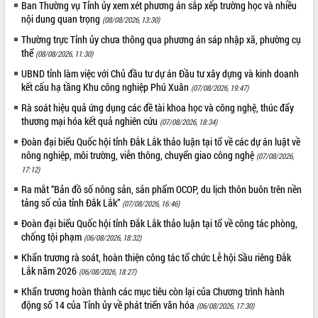
Ban Thường vụ Tỉnh ủy xem xét phương án sắp xếp trường học và nhiều
UBND tỉnh họp báo định kỳ tháng 4
nội dung quan trọng
(08/08/2026, 13:30)
năm 2026
Thường trực Tỉnh ủy chưa thông qua phương án sáp nhập xã, phường cụ
Hội thảo khoa học “Giải pháp thúc đẩy
thể
(08/08/2026, 11:30)
phát triển nền kinh tế xanh tại tỉnh
UBND tỉnh làm việc với Chủ đầu tư dự án Đầu tư xây dựng và kinh doanh
Đắk Lắk”
kết cấu hạ tầng Khu công nghiệp Phú Xuân
(07/08/2026, 19:47)
Tăng cường giám sát, đôn đốc thực
hiện nhiệm vụ quản lý tài sản công
Rà soát hiệu quả ứng dụng các đề tài khoa học và công nghệ, thúc đẩy
hàng tuần
thương mại hóa kết quả nghiên cứu
(07/08/2026, 18:34)
Tháo gỡ những vướng mắc, đẩy mạnh
Đoàn đại biểu Quốc hội tỉnh Đắk Lắk thảo luận tại tổ về các dự án luật về
công tác cải cách thủ tục hành chính
nông nghiệp, môi trường, viễn thông, chuyển giao công nghệ
(07/08/2026,
tại Trung tâm Phục vụ hành chính
17:12)
công tỉnh
Ra mắt “Bản đồ số nông sản, sản phẩm OCOP, du lịch thôn buôn trên nền
Đắk Lắk: Tôn vinh 46 giải pháp tại Hội
tảng số của tỉnh Đắk Lắk”
(07/08/2026, 16:46)
thi Sáng tạo Kỹ thuật 2024 - 2025
Đoàn đại biểu Quốc hội tỉnh Đắk Lắk thảo luận tại tổ về công tác phòng,
Đắk Lắk rà soát, điều chỉnh Đề án 190
chống tội phạm
(06/08/2026, 18:32)
về phát triển nuôi trồng thủy sản
Khẩn trương rà soát, hoàn thiện công tác tổ chức Lễ hội Sầu riêng Đắk
Phó Chủ tịch UBND tỉnh Đắk Lắk
Lắk năm 2026
(06/08/2026, 18:27)
Trương Công Thái kiểm tra thực địa
Dự án cao tốc Khánh Hòa - Buôn Ma
Khẩn trương hoàn thành các mục tiêu còn lại của Chương trình hành
động số 14 của Tỉnh ủy về phát triển văn hóa
Thuột
(06/08/2026, 17:30)