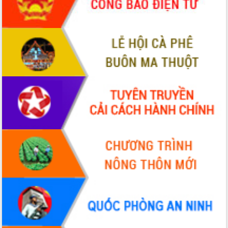
với Tập đoàn Bưu chính Viễn thông
Việt Nam
Thứ trưởng Bộ Y tế làm việc với tỉnh
Đắk Lắk về phát triển nhân lực y tế
cho trạm y tế cấp xã
Du lịch Đắk Lắk nâng tầm trải nghiệm
du khách thông qua Hệ thống cơ sở dữ
liệu và Bản đồ số
Tập huấn ứng dụng trí tuệ nhân tạo (AI)
trong thương mại điện tử năm 2026
Đoàn đại biểu Quốc hội tỉnh Đắk Lắk
trao đổi thông tin trước Kỳ họp thứ
nhất, Quốc hội khóa XVI
Quyết liệt cải cách hành chính, khơi
thông nguồn lực phát triển
Nâng cao hiệu lực, hiệu quả HĐND
tỉnh thông qua hiện đại hóa hành chính
Xã Ea Phê gắn cải cách hành chính với
chuyển đổi số
Phó Chủ tịch Thường trực UBND tỉnh