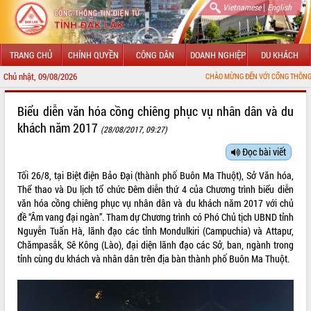
|
Vietnamese
English
TRANG CHỦ
CHÍNH QUYỀN
CÔNG DÂN
DOANH NGHIỆP
DU KHÁCH
Chủ nhật, 09/08/2026
CHÀO MỪNG ĐẾN VỚI CỔNG THÔNG TIN ĐIỆN TỬ TỈNH ĐẮ
GIỚI THIỆU
Biểu diễn văn hóa cồng chiêng phục vụ nhân dân và du
khách năm 2017
(28/08/2017, 09:27)
LÃNH ĐẠO UBND TỈNH
Đọc bài viết
TIN TỨC SỰ KIỆN
Tối 26/8, tại Biệt điện Bảo Đại (thành phố Buôn Ma Thuột), Sở Văn hóa,
SỞ, BAN, NGÀNH
Thể thao và Du lịch tổ chức Đêm diễn thứ 4 của Chương trình biểu diễn
văn hóa cồng chiêng phục vụ nhân dân và du khách năm 2017 với chủ
UBND CÁC XÃ, PHƯỜNG
đề “Âm vang đại ngàn”. Tham dự Chương trình có Phó Chủ tịch UBND tỉnh
Nguyễn Tuấn Hà, lãnh đạo các tỉnh Mondulkiri (Campuchia) và Attapư,
Chămpasắk, Sê Kông (Lào), đại diện lãnh đạo các Sở, ban, ngành trong
THÔNG TIN CHỈ ĐẠO ĐIỀU HÀNH
tỉnh cùng du khách và nhân dân trên địa bàn thành phố Buôn Ma Thuột.
HỆ THỐNG VĂN BẢN
VĂN BẢN HĐND TỈNH