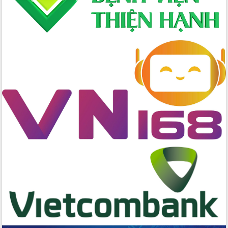
các nhiệm vụ đề ra năm 2025
Phát huy vai trò của người có uy tín
trong phòng chống tảo hôn và hôn
nhân cận huyết thống
Nông sản Tây Nguyên thu hút doanh
nghiệp nước ngoài
Đắk Lắk định vị thương hiệu du lịch
“Biển – Rừng – Cà phê” trong không
gian phát triển mới
Hội nghị chia sẻ kinh nghiệm, chuyển
giao kỹ thuật y tế, định hướng phát
triển chuyên sâu đến 2030
Chuyển đổi số mở ra không gian phát
triển trong lĩnh vực văn hóa, du lịch
Công bố quyết định của Ban Thường
vụ Tỉnh ủy về công tác cán bộ.
Thủ tướng Phạm Minh Chính: Khẩn
trương tái thiết cuộc sống người dân
sau thiên tai
Tập trung nâng cao chất lượng, tổ