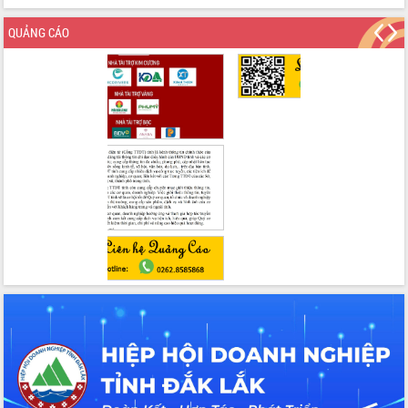
trưởng đạt 5,86% trong năm 2026
QUẢNG CÁO
UBND tỉnh Đắk Lắk triển khai công tác
quốc phòng, quân sự địa phương năm
2026
Đắk Lắk tập trung toàn lực khắc phục
tồn tại IUU, sẵn sàng làm việc với
Đoàn thanh tra EC
Chủ tịch UBND tỉnh Tạ Anh Tuấn thăm,
chúc mừng các bệnh viện nhân Ngày
Thầy thuốc Việt Nam
Rộn ràng lễ hội truyền thống Sông
nước Đà Nông lần thứ I năm 2026
Kỳ họp Chuyên đề lần thứ Năm, HĐND
tỉnh Đắk Lắk thông qua các nghị quyết
quan trọng
Thống nhất danh sách giới thiệu ứng
cử đại biểu Quốc hội khoá XVI và đại
biểu HĐND tỉnh Đắk Lắk, nhiệm kỳ
2026-2031
Phát động hai phong trào thi đua quan