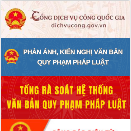
Định vị cà phê Việt Nam như một “di
sản sống” trong dòng chảy toàn cầu
Xây dựng nông thôn mới: Nâng cao đời
sống người dân từ những mô hình thiết
thực
Quyết liệt tháo gỡ vướng mắc, đẩy
nhanh tiến độ các dự án trọng điểm
trong Khu kinh tế Nam Phú Yên
Hòn Yến phát triển du lịch gắn với bảo
tồn biển
Lấy ý kiến điều chỉnh Quy hoạch tỉnh
Đắk Lắk thời kỳ 2021-2030, tầm nhìn
đến năm 2050
Phát động chiến dịch 30 ngày đêm
giải phóng mặt bằng Tuyến đường bộ
ven biển
Đắk Lắk nỗ lực thúc đẩy tăng trưởng
kinh tế từ 10% trở lên trong Quý
II/2026
Đắk Lắk ký kết thỏa thuận hợp tác về
chuyển đổi số giai đoạn 2026 – 2030