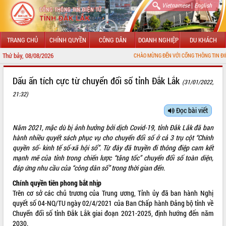
|
Vietnamese
English
TRANG CHỦ
CHÍNH QUYỀN
CÔNG DÂN
DOANH NGHIỆP
DU KHÁCH
Thứ bảy, 08/08/2026
CHÀO MỪNG ĐẾN VỚI CỔNG THÔNG TIN ĐIỆN TỬ TỈNH ĐẮK LẮK
GIỚI THIỆU
Dấu ấn tích cực từ chuyển đổi số tỉnh Đắk Lắk
(31/01/2022,
21:32)
LÃNH ĐẠO UBND TỈNH
Đọc bài viết
TIN TỨC SỰ KIỆN
Năm 2021, mặc dù bị ảnh hưởng bởi dịch Covid-19, tỉnh Đắk Lắk đã ban
SỞ, BAN, NGÀNH
hành nhiều quyết sách phục vụ cho chuyển đổi số ở cả 3 trụ cột “Chính
quyền số- kinh tế số-xã hội số”. Từ đây đã truyền đi thông điệp cam kết
UBND CÁC XÃ, PHƯỜNG
mạnh mẽ của tỉnh trong chiến lược “tăng tốc” chuyển đổi số toàn diện,
đáp ứng nhu cầu của “công dân số” trong thời gian đến.
THÔNG TIN CHỈ ĐẠO ĐIỀU HÀNH
Chính quyền tiên phong bắt nhịp
Trên cơ sở các chủ trương của Trung ương, Tỉnh ủy đã ban hành Nghị
HỆ THỐNG VĂN BẢN
quyết số 04-NQ/TU ngày 02/4/2021 của Ban Chấp hành Đảng bộ tỉnh về
Chuyển đổi số tỉnh Đắk Lắk giai đoạn 2021-2025, định hướng đến năm
VĂN BẢN HĐND TỈNH
2030.