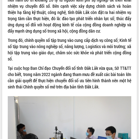
nhiệm vụ chuyển đổi số. Bên cạnh việc xây dựng chính sách và hoàn
thiện hạ tầng kỹ thuật, công nghệ, tỉnh Đắk Lắk còn đặt ra hai nhiệm vụ
trọng tâm cần thực hiện, đó là: đào tạo phát triển nhân lực số; thúc đẩy
ứng dụng số đối với hoạt động kinh tế của cộng đồng doanh nghiệp và
đẩy mạnh ứng dụng số trong xã hội, cộng đồng dân cư.
Trong đó, chính quyền số tập trung vào cung cấp dịch vụ công số; Kinh tế
số tập trung vào nông nghiệp số, năng lượng, Logistics và môi trường; xã
hội tập trung vào giáo dục, chăm sóc sức khỏe và phát triển cộng đồng
số.
Tại cuộc họp Ban Chỉ đạo Chuyển đổi số tỉnh Đắk Lắk vừa qua, Sở TT&TT
cho biết, trong năm 2022 ngành đang tham mưu đề xuất các bài toán lớn
cần giải quyết để thực hiện chuyển đổi số ưu tiên hình thành nên một hệ
sinh thái Chính quyền số mở trên địa bản tỉnh Đắk Lắk.