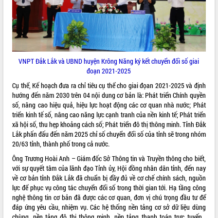
VNPT Đắk Lắk và UBND huyện Krông Năng ký kết chuyển đổi số giai
đoạn 2021-2025
Cụ thể, Kế hoạch đưa ra chỉ tiêu cụ thể cho giai đọan 2021-2025 và định
hướng đến năm 2030 trên 04 nội dung cơ bản là: Phát triển Chính quyền
số, nâng cao hiệu quả, hiệu lực hoạt động các cơ quan nhà nước; Phát
triển kinh tế số, nâng cao năng lực cạnh tranh của nền kinh tế; Phát triển
xã hội số, thu hẹp khoảng cách số; Phát triển đô thị thông minh. Tỉnh Đắk
Lắk phấn đấu đến năm 2025 chỉ số chuyển đổi số của tỉnh sẽ trong nhóm
20/63 tỉnh, thành phố trong cả nước.
Ông Trương Hoài Anh – Giám đốc Sở Thông tin và Truyền thông cho biết,
với sự quyết tâm của lãnh đạo Tỉnh ủy, Hội đồng nhân dân tỉnh, đến nay
về cơ bản tỉnh Đắk Lắk đã chuẩn bị đầy đủ về cơ chế chính sách, nguồn
lực để phục vụ công tác chuyển đổi số trong thời gian tới. Hạ tầng công
nghệ thông tin cơ bản đã được các cơ quan, đơn vị chú trọng đầu tư để
đáp ứng yêu cầu, nhiệm vụ. Các hệ thống nền tảng cơ sở dữ liệu dùng
chùng, nền tảng đô thị thông minh, nền tảng thanh toán trực tuyến…