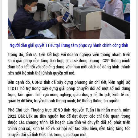
Người dân giải quyết TTHC tại Trung tâm phục vụ hành chính công tỉnh
Trong đó, tỉnh ưu tiên kết hợp với doanh nghiệp viễn thông nhằm triển
khai giải pháp nền tảng tích hợp, chia sẻ dùng chung LGSP thông minh
đảm bảo kết nối với các ứng dụng với nhau một cách dễ dàng hình thành
nên một hệ sinh thái Chính quyền số mở.
Bên cạnh đó, UBND tỉnh đã xây dựng phương án chi tiết, kiến nghị Bộ
TT&TT hỗ trợ trong xây dựng giải pháp chuyển đổi số một số nội dung
trọng tâm gồm: lĩnh vực nông nghiệp; giáo dục; y tế; Du lịch, kinh tế số;
quản lý dữ liệu; truyền thanh thông minh; hệ thống thông tin nguồn.
Phó Chủ tịch Thường trực UBND tỉnh Nguyễn Tuấn Hà nhấn mạnh, năm
2022 Đắk Lắk ưu tiên nguồn lực để đạt được các chỉ tiêu quan trọng
thuộc các chương trình, kế hoạch của tỉnh về chuyển đổi số, phát triển
chính phủ số, kinh tế số và xã hội số; tạo điều kiện, nền tảng tăng tốc
chuyển đổi số tỉnh Đắk Lắk trong giai đoạn mới.