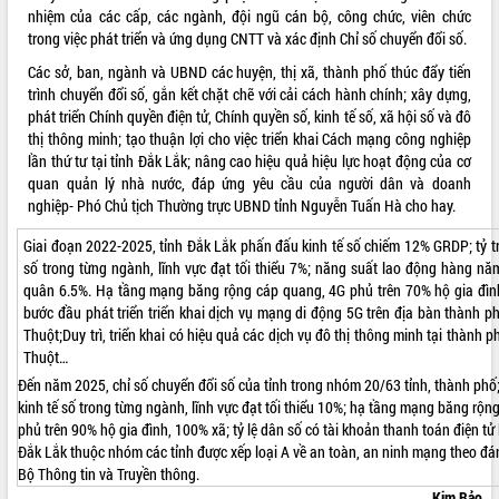
nhiệm của các cấp, các ngành, đội ngũ cán bộ, công chức, viên chức
trong việc phát triển và ứng dụng CNTT và xác định Chỉ số chuyển đổi số.
Các sở, ban, ngành và UBND các huyện, thị xã, thành phố thúc đẩy tiến
trình chuyển đổi số, gắn kết chặt chẽ với cải cách hành chính; xây dựng,
phát triển Chính quyền điện tử, Chính quyền số, kinh tế số, xã hội số và đô
thị thông minh; tạo thuận lợi cho việc triển khai Cách mạng công nghiệp
lần thứ tư tại tỉnh Đắk Lắk; nâng cao hiệu quả hiệu lực hoạt động của cơ
quan quản lý nhà nước, đáp ứng yêu cầu của người dân và doanh
nghiệp- Phó Chủ tịch Thường trực UBND tỉnh Nguyễn Tuấn Hà cho hay.
Giai đoạn 2022-2025, tỉnh Đắk Lắk phấn đấu kinh tế số chiếm 12% GRDP; tỷ tr
số trong từng ngành, lĩnh vực đạt tối thiểu 7%; năng suất lao động hàng nă
quân 6.5%. Hạ tầng mạng băng rộng cáp quang, 4G phủ trên 70% hộ gia đìn
bước đầu phát triển triển khai dịch vụ mạng di động 5G trên địa bàn thành 
Thuột;Duy trì, triển khai có hiệu quả các dịch vụ đô thị thông minh tại thành
Thuột…
Đến năm 2025, chỉ số chuyển đổi số của tỉnh trong nhóm 20/63 tỉnh, thành phố;
kinh tế số trong từng ngành, lĩnh vực đạt tối thiểu 10%; hạ tầng mạng băng rọ
phủ trên 90% hộ gia đình, 100% xã; tỷ lệ dân số có tài khoản thanh toán điện tử 
Đắk Lắk thuộc nhóm các tỉnh được xếp loại A về an toàn, an ninh mạng theo đá
Bộ Thông tin và Truyền thông.
Kim Bảo