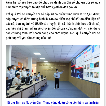
kiểm tra số liệu báo cáo để phục vụ đánh giá Chỉ số chuyển đổi số qua
VIDEO
hình thức trực tuyến tại địa chỉ: https://dti.daklak.gov.vn.
Kết quả Chỉ số chuyển đổi số cấp sở có điểm trung bình là 114,98 điểm;
Không có file video nào để phát.
cấp huyện có điểm trung bình là 146,34 điểm. Bộ chỉ số tạo điều kiện để
các sở, ban, ngành và UBND các huyện, thị xã, thành phố theo dõi chỉ số,
ALBUM ẢNH
các tiêu chí thành phần về chuyển đổi số của cơ quan, đơn vị; xây dựng
các chương trình, kế hoạch nâng cao chất lượng, hiệu quả chuyển đổi số
phù hợp với yêu cầu chung của tỉnh.
LIÊN KẾT WEB
THỐNG KÊ TRUY CẬP
Bí thư Tỉnh ủy Nguyễn Đình Trung cùng đoàn công tác thăm và tìm hiểu
Hôm nay:
37132