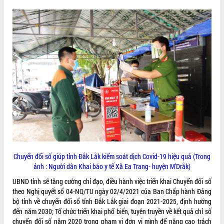
Chuyển đổi số giúp tỉnh Đắk Lắk kiểm soát dịch Covid-19 hiệu quả (Trong
ảnh : Người dân Khai báo y tế Xã Ea Trang- huyện M’Drắk)
UBND tỉnh sẽ tăng cường chỉ đạo, điều hành việc triển khai Chuyển đổi số
theo Nghị quyết số 04-NQ/TU ngày 02/4/2021 của Ban Chấp hành Đảng
bộ tỉnh về chuyển đổi số tỉnh Đắk Lắk giai đoạn 2021-2025, định hướng
đến năm 2030; Tổ chức triển khai phổ biến, tuyên truyền về kết quả chỉ số
chuyển đổi số năm 2020 trong phạm vi đơn vị mình để nâng cao trách