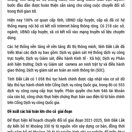
bước đầu dần được hoàn thiện sẵn sàng cho công cuộc chuyển đổi số
trong thời gian tới.
Hiện nay 100% cơ quan cấp tỉnh, UBND cấp huyện, cấp xã đã có hệ
thống mạng nội bộ có kết nối Internet băng thông rộng. Có 218 các sở,
ngành, UBND cấp huyện, xã có kết nối vào mạng truyền số liệu chuyên
dùng.
Các hệ thống nền tảng về nền tảng đô thị thông minh, tỉnh Đắk Lắk đã
triển khai các dịch vụ bao gồm: Dịch vụ giám sát Hệ thống dịch vụ công
trực tuyến; Dịch vụ Giám sát, điều hành Kinh tế - Xã hội; Dịch vụ Phản
ánh hiện trường; Dịch vụ Giám sát camera an ninh trật tự và điều hành
giao thông; Dịch vụ giám sát an toàn an ninh thông tin (SOC).
Tỉnh Đắk Lắk có 1.058 thủ tục hành chính được cập nhật vào cơ sở dữ
liệu thủ tục hành chính trên Cổng Dịch vụ công Quốc gia, trong đó có 553
dịch vụ công cung cấp trực tuyến. Phân quyền cho hơn 946 tài khoản
của cán bộ, công chức thực hiện chứng thực bản sao điện tử từ bản chính
trên Cổng Dịch vụ công Quốc gia.
Đề xuất các bài toán lớn cho cả giai đoạn
Để thực hiện kế hoạch chuyển đổi số giai đoạn 2021-2025, tỉnh Đắk Lắk
dự kiến bố trí khoảng 330 tỷ từ nguồn vốn xây dựng cơ bản, đồng thời
mỗi năm bố trí khoảng 20 tỷ từ nguồn kinh phí sự nghiệp để triển khai