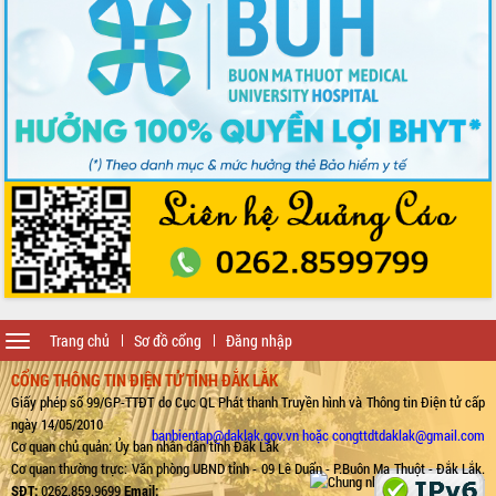
Toggle
Trang chủ
Sơ đồ cổng
Đăng nhập
navigation
CỔNG THÔNG TIN ĐIỆN TỬ TỈNH ĐẮK LẮK
Giấy phép số 99/GP-TTĐT do Cục QL Phát thanh Truyền hình và Thông tin Điện tử cấp
ngày 14/05/2010
banbientap@daklak.gov.vn hoặc congttdtdaklak@gmail.com
Cơ quan chủ quản: Ủy ban nhân dân tỉnh Đắk Lắk
Cơ quan thường trực: Văn phòng UBND tỉnh - 09 Lê Duẩn - P.Buôn Ma Thuột - Đắk Lắk.
SĐT:
0262.859.9699
Email: