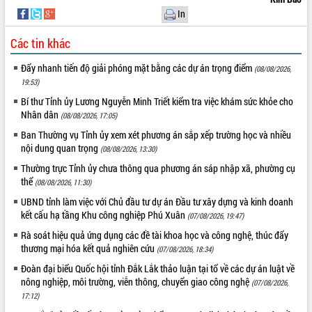
In
Các tin khác
Đẩy nhanh tiến độ giải phóng mặt bằng các dự án trọng điểm
(08/08/2026,
19:53)
Bí thư Tỉnh ủy Lương Nguyễn Minh Triết kiểm tra việc khám sức khỏe cho
Nhân dân
(08/08/2026, 17:05)
Ban Thường vụ Tỉnh ủy xem xét phương án sắp xếp trường học và nhiều
nội dung quan trọng
(08/08/2026, 13:30)
Thường trực Tỉnh ủy chưa thông qua phương án sáp nhập xã, phường cụ
thể
(08/08/2026, 11:30)
UBND tỉnh làm việc với Chủ đầu tư dự án Đầu tư xây dựng và kinh doanh
kết cấu hạ tầng Khu công nghiệp Phú Xuân
(07/08/2026, 19:47)
Rà soát hiệu quả ứng dụng các đề tài khoa học và công nghệ, thúc đẩy
thương mại hóa kết quả nghiên cứu
(07/08/2026, 18:34)
Đoàn đại biểu Quốc hội tỉnh Đắk Lắk thảo luận tại tổ về các dự án luật về
nông nghiệp, môi trường, viễn thông, chuyển giao công nghệ
(07/08/2026,
17:12)