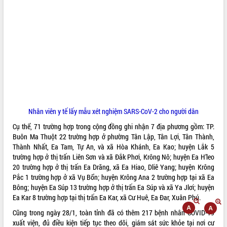
ĐIỂM TIN VĂN BẢN
QUY HOẠCH - KẾ HOẠCH
Nhân viên y tế lấy mẫu xét nghiệm SARS-CoV-2 cho người dân
Cụ thể, 71 trường hợp trong cộng đồng ghi nhận 7 địa phương gồm: TP.
Buôn Ma Thuột 22 trường hợp ở phường Tân Lập, Tân Lợi, Tân Thành,
Thành Nhất, Ea Tam, Tự An, và xã Hòa Khánh, Ea Kao; huyện Lắk 5
trường hợp ở thị trấn Liên Sơn và xã Đắk Phơi, Krông Nô; huyện Ea H’leo
20 trường hợp ở thị trấn Ea Drăng, xã Ea Hiao, Dliê Yang; huyện Krông
Pắc 1 trường hợp ở xã Vụ Bổn; huyện Krông Ana 2 trường hợp tại xã Ea
Bông; huyện Ea Súp 13 trường hợp ở thị trấn Ea Súp và xã Ya Jlơi; huyện
Ea Kar 8 trường hợp tại thị trấn Ea Kar, xã Cư Huê, Ea Đar, Xuân Phú.
Cũng trong ngày 28/1, toàn tỉnh đã có thêm 217 bệnh nhân COVID-19
xuất viện, đủ điều kiện tiếp tục theo dõi, giám sát sức khỏe tại nơi cư