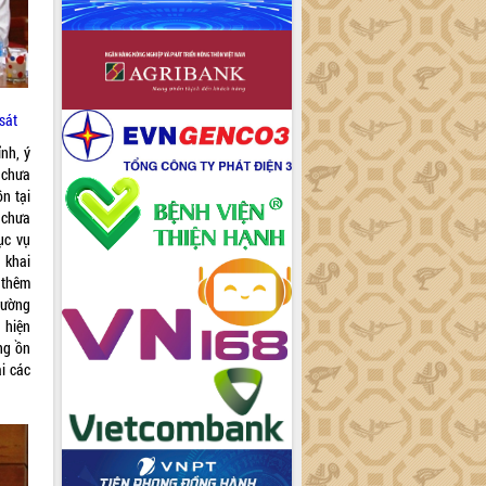
sát
nh, ý
 chưa
n tại
 chưa
ục vụ
 khai
 thêm
rường
 hiện
ng ồn
i các