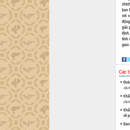
chín
Đắk Lắk”
ban 
Tăng cường giám sát, đôn đốc thực
với 
hiện nhiệm vụ quản lý tài sản công
động
hàng tuần
giải
Tháo gỡ những vướng mắc, đẩy mạnh
định
công tác cải cách thủ tục hành chính
tỉnh
tại Trung tâm Phục vụ hành chính
g
công tỉnh
Đắk Lắk: Tôn vinh 46 giải pháp tại Hội
thi Sáng tạo Kỹ thuật 2024 - 2025
Đắk Lắk rà soát, điều chỉnh Đề án 190
Các t
về phát triển nuôi trồng thủy sản
Phó Chủ tịch UBND tỉnh Đắk Lắk
Đoàn
Trương Công Thái kiểm tra thực địa
(06/0
Dự án cao tốc Khánh Hòa - Buôn Ma
Khẩn
Thuột
(06/0
Định vị cà phê Việt Nam như một “di
Khẩn
sản sống” trong dòng chảy toàn cầu
về p
Xây dựng nông thôn mới: Nâng cao đời
Ban
sống người dân từ những mô hình thiết