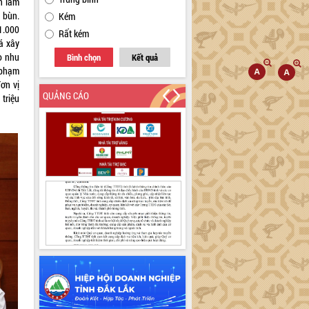
n làm
 bùn.
Kém
1.000
Rất kém
á xây
o nhu
Bình chọn
Kết quả
 phạm
ơn vị
QUẢNG CÁO
triệu