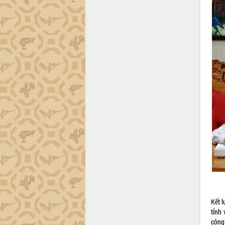
Khơi thông điểm nghẽn, đẩy nhanh
giải ngân vốn khắc phục thiên tai
HĐND tỉnh thông qua điều chỉnh Quy
hoạch tỉnh thời kỳ 2021-2030
Hội thảo góp ý hồ sơ điều chỉnh quy
hoạch tỉnh Đắk Lắk thời kỳ 2021-2030,
tầm nhìn đến năm 2050
Nâng cao hiệu quả hoạt động của các
doanh nghiệp nhà nước
Hội nghị triển khai kết nối mạng
truyền số liệu chuyên dùng phục vụ cơ
quan Đảng, Nhà nước
Lễ phát động chuỗi hoạt động chung
tay làm sạch môi trường
Xã Ea Kar bước chuyển mình trong
công tác cải cách hành chính mô hình
mới
UBND tỉnh họp báo định kỳ tháng 4
năm 2026
Kết 
tỉnh
Hội thảo khoa học “Giải pháp thúc đẩy
công
phát triển nền kinh tế xanh tại tỉnh