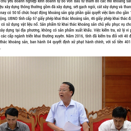
 chủ yếu doanh nghiệp kinh doanh tự bỏ vốn đầu tư thăm dò các mỏ khoảng sả
liệu xây dựng thông thường gồm đá xây dựng, sét gạch ngói, cát xây dựng và than
 nay có 50 tổ chức hoạt động khoáng sản góp phần giải quyết việc làm cho gần 
động. UBND tỉnh cấp 67 giấy phép khai thác khoáng sản, 46 giấy phép khai thác đ
 có sử dụng vật liệu nổ. Sản phẩm từ khai thác khoáng sản chủ yếu phục vụ ch
xây dựng tại địa phương, không có sản phẩm xuất khẩu. Việc kiểm tra, xử lý vi
 các cấp ngành triển khai thường xuyên. Năm 2016, tỉnh đã kiểm tra đối với 40 đ
 thác khoáng sản, ban hành 04 quyết định xử phạt hành chính, với số tiền 401 
.