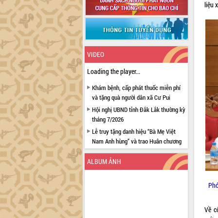
liệu 
VIDEO
Loading the player...
Khám bệnh, cấp phát thuốc miễn phí
và tặng quà người dân xã Cư Pui
Hội nghị UBND tỉnh Đắk Lắk thường kỳ
tháng 7/2026
Lễ truy tặng danh hiệu “Bà Mẹ Việt
Nam Anh hùng” và trao Huân chương
Lao động
ALBUM ẢNH
UBND tỉnh Đắk Lắk triển khai nhiệm
vụ 6 tháng cuối năm 2026
Kỳ họp thứ Hai, Hội đồng nhân dân
Phó
tỉnh khóa XI quyết nghị nhiều nội dung
quan trọng
Về c
Bí thư Tỉnh ủy Lương Nguyễn Minh