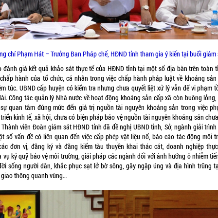
ng chí Phạm Hát – Trưởng Ban Pháp chế, HĐND tỉnh tham gia ý kiến tại buổi giám 
 đánh giá kết quả khảo sát thực tế của HĐND tỉnh tại một số địa bàn trên toàn tỉ
 chấp hành của tổ chức, cá nhân trong việc chấp hành pháp luật về khoáng sản
êm túc. UBND cấp huyện có kiểm tra nhưng chưa quyết liệt xử lý vẫn để vi phạm tồ
dài. Công tác quản lý Nhà nước về hoạt động khoáng sản cấp xã còn buông lỏng,
 sự quan tâm đúng mức đến giá trị nguồn tài nguyên khoáng sản trong việc ph
 triển kinh tế, xã hội, chưa có biện pháp bảo vệ nguồn tài nguyên khoáng sản chưa
. Thành viên Đoàn giám sát HĐND tỉnh đã đề nghị UBND tỉnh, Sở, ngành giải trình
ột số vấn đề có liên quan đến việc cấp phép vật liệu nổ, báo cáo tác động môi t
các đơn vị, đăng ký và đăng kiểm tàu thuyền khai thác cát, doanh nghiệp thực
a vụ ký quỹ bảo vệ môi trường, giải pháp các ngành đối với ảnh hưởng ô nhiễm tiế
đời sống người dân, khắc phục sạt lở bờ sông, gây ngập úng và địa hình trũng tạ
 giao thông quanh vùng…