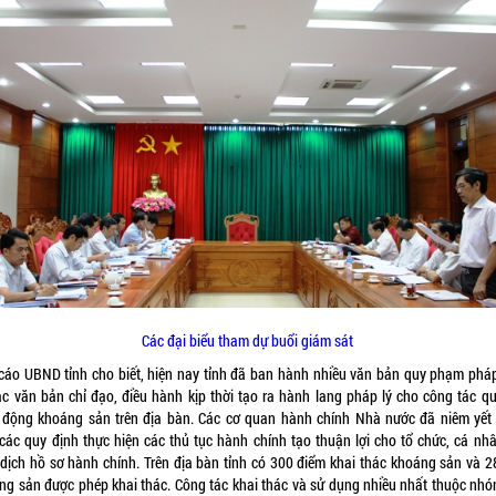
Các đại biểu tham dự buổi giám sát
cáo UBND tỉnh cho biết, hiện nay tỉnh đã ban hành nhiều văn bản quy phạm pháp
ác văn bản chỉ đạo, điều hành kịp thời tạo ra hành lang pháp lý cho công tác qu
 động khoáng sản trên địa bàn. Các cơ quan hành chính Nhà nước đã niêm yết
 các quy định thực hiện các thủ tục hành chính tạo thuận lợi cho tổ chức, cá nhâ
 dịch hồ sơ hành chính. Trên địa bàn tỉnh có 300 điểm khai thác khoáng sản và 28
ng sản được phép khai thác. Công tác khai thác và sử dụng nhiều nhất thuộc nhó