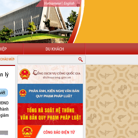
|
Vietnamese
English
IỆP
DU KHÁCH
THÔNG TIN ĐIỆN TỬ TỈNH ĐẮK LẮK
n lý
viết
 HĐND
 hành
i giám