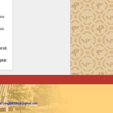
026,
026,
cơ sở,
 phát
ặc congttdtdaklak@gmail.com