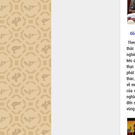
tiến đầu tư tỉnh
Ngành cá ngừ Đắk Lắk chủ động thích
ứng để giữ vững thị trường xuất khẩu
Diễn đàn Kinh tế tư nhân Việt Nam đột
phá cơ chế - Hợp tác công tư
Đồ
Đề án 06 tạo bước ngoặt đột phá trong
cải cách hành chính tỉnh Đắk Lắk
Theo
thức
Kết nối tour, đẩy mạnh chuyển đổi số
nghi
để phát triển du lịch Đắk Lắk
kéo 
Khởi động Dự án Đầu tư xây dựng hạ
thực
tầng kỹ thuật Cụm công nghiệp Tân
phát
Tiến
thác
Gặp mặt các cơ quan báo chí nhân Kỷ
về m
niệm 101 năm Ngày Báo chí Cách
của 
mạng Việt Nam
nghĩ
Đắk Lắk sơ kết 4 năm triển khai thực
đến 
hiện Đề án 06 của Chính phủ
vùng
Họp báo thông tin về Hội nghị Công bố
Quy hoạch và Xúc tiến đầu tư tỉnh Đắk
Lắk