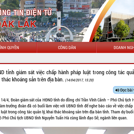
ÍNH QUYỀN
CÔNG DÂN
DOANH NGH
CHÀO MỪNG ĐẾN VỚI CỔNG 
D tỉnh giám sát việc chấp hành pháp luật trong công tác quả
i thác khoáng sản trên địa bàn.
(14/04/2017, 15:20)
Đọc bài 
 14/4, Đoàn giám sát của HĐND tỉnh do đồng chí Trần Vĩnh Cảnh – Phó Chủ tịch
 làm trưởng đoàn đã có buổi làm việc với UBND tỉnh để nghe báo cáo về việc chấp
luật trong công tác quản lý, khai thác khoáng sản trên địa bàn tỉnh. Tham dự buổ
có Phó Chủ tịch UBND tỉnh Nguyễn Tuấn Hà cùng lãnh đạo Sở, ngành liên quan.