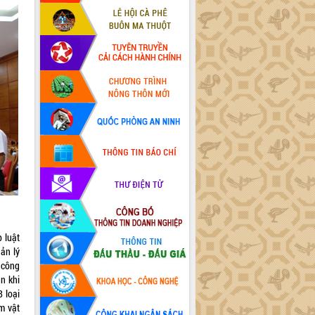
 luật
ản lý
 công
n khi
 loại
m vật