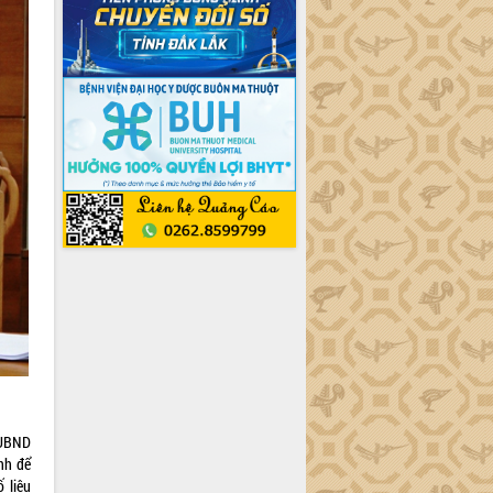
 UBND
nh để
 liệu