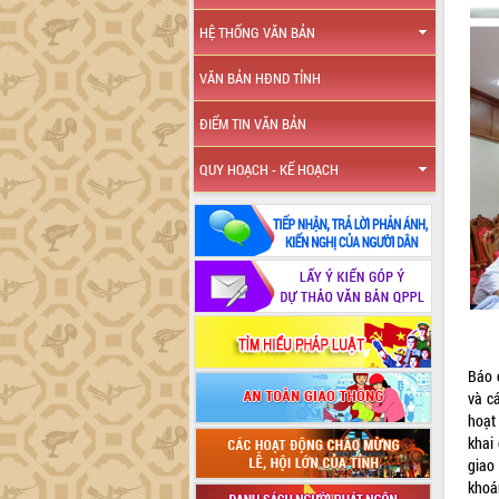
HỆ THỐNG VĂN BẢN
VĂN BẢN HĐND TỈNH
ĐIỂM TIN VĂN BẢN
QUY HOẠCH - KẾ HOẠCH
Báo 
và c
hoạt
khai
giao
khoá