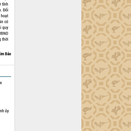
 tỉnh
. Đối
 hoạt
ần có
i quy
 UBND
 thời
im Bảo
ạm
ỉnh ủy