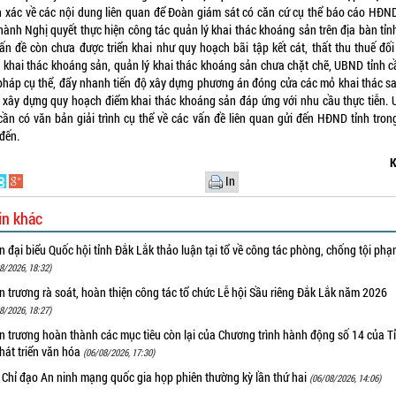
h xác về các nội dung liên quan để Đoàn giám sát có căn cứ cụ thể báo cáo HĐND
hành Nghị quyết thực hiện công tác quản lý khai thác khoáng sản trên địa bàn tỉnh
vấn đề còn chưa được triển khai như quy hoạch bãi tập kết cát, thất thu thuế đối
 khai thác khoáng sản, quản lý khai thác khoáng sản chưa chặt chẽ, UBND tỉnh c
 pháp cụ thể, đẩy nhanh tiến độ xây dựng phương án đóng cửa các mỏ khai thác sa
, xây dựng quy hoạch điểm khai thác khoáng sản đáp ứng với nhu cầu thực tiễn.
 cần có văn bản giải trình cụ thể về các vấn đề liên quan gửi đến HĐND tỉnh trong
ian đến.
K
In
in khác
 đại biểu Quốc hội tỉnh Đắk Lắk thảo luận tại tổ về công tác phòng, chống tội ph
8/2026, 18:32)
 trương rà soát, hoàn thiện công tác tổ chức Lễ hội Sầu riêng Đắk Lắk năm 2026
8/2026, 18:27)
 trương hoàn thành các mục tiêu còn lại của Chương trình hành động số 14 của T
hát triển văn hóa
(06/08/2026, 17:30)
 Chỉ đạo An ninh mạng quốc gia họp phiên thường kỳ lần thứ hai
(06/08/2026, 14:06)