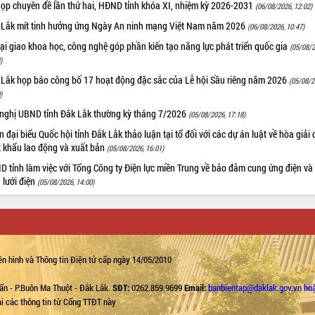
họp chuyên đề lần thứ hai, HĐND tỉnh khóa XI, nhiệm kỳ 2026-2031
(06/08/2026, 12:02)
 Lắk mít tinh hưởng ứng Ngày An ninh mạng Việt Nam năm 2026
(06/08/2026, 10:47)
i giao khoa học, công nghệ góp phần kiến tạo năng lực phát triển quốc gia
(05/08/2
)
 Lắk họp báo công bố 17 hoạt động đặc sắc của Lễ hội Sầu riêng năm 2026
(05/08/2
)
 nghị UBND tỉnh Đắk Lắk thường kỳ tháng 7/2026
(05/08/2026, 17:18)
 đại biểu Quốc hội tỉnh Đắk Lắk thảo luận tại tổ đối với các dự án luật về hòa giải 
t khẩu lao động và xuất bản
(05/08/2026, 16:01)
 tỉnh làm việc với Tổng Công ty Điện lực miền Trung về bảo đảm cung ứng điện và
n lưới điện
(05/08/2026, 14:00)
n hình và Thông tin Điện tử cấp ngày 14/05/2010
ẩn - P.Buôn Ma Thuột - Đắk Lắk.
SĐT:
0262.859.9699
Email:
banbientap@daklak.gov.vn ho
lại các thông tin từ Cổng TTĐT này