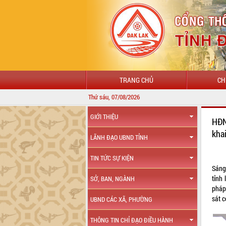
TRANG CHỦ
CH
Thứ sáu, 07/08/2026
GIỚI THIỆU
HĐN
kha
LÃNH ĐẠO UBND TỈNH
TIN TỨC SỰ KIỆN
Sáng
tỉnh
SỞ, BAN, NGÀNH
pháp 
sát 
UBND CÁC XÃ, PHƯỜNG
THÔNG TIN CHỈ ĐẠO ĐIỀU HÀNH