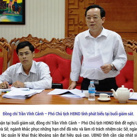
Đồng chí Trần Vĩnh Cảnh – Phó Chủ tịch HĐND tỉnh phát biểu tại buổi giám sát.
luận tại buổi giám sát, đồng chí Trần Vĩnh Cảnh – Phó Chủ tịch HĐND tỉnh đề nghị
 và Sở, ngành khắc phục những hạn chế đã nêu và làm rõ trách nhiệm các Sở, ngà
 tác quản lý khai thác khoáng sản đạt hiệu quả cao. UBND tỉnh cần cập nhật số