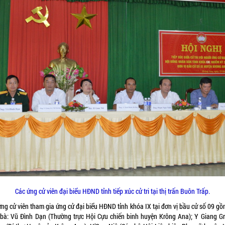
Các ứng cử viên đại biểu HĐND tỉnh tiếp xúc cử tri tại thị trấn Buôn Trấp.
ứng cử viên tham gia ứng cử đại biểu HĐND tỉnh khóa IX tại đơn vị bầu cử số 09 gồ
 bà: Vũ Đình Dạn (Thường trực Hội Cựu chiến binh huyện Krông Ana); Y Giang Gr