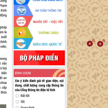
Krông
 Phạm
 Kinh
 động
 pháp
tâm là
 xuất
chính
 niên;
 mong
: vấn
hi hội
 kiến
BÌNH CHỌN
ất an
Xin ý kiến đánh giá về giao diện, nội
 chưa
dung, chất lượng cung cấp thông tin
c cấp
của Cổng thông tin điện tử tỉnh
 thôn
Rất tốt
Tốt
Trung bình