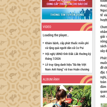
Knơn
Ana)
Ngọc
tế v
huyệ
VIDEO
Chươ
nhằm 
Loading the player...
giải
nông
Khám bệnh, cấp phát thuốc miễn phí
sách 
và tặng quà người dân xã Cư Pui
xây 
Hội nghị UBND tỉnh Đắk Lắk thường kỳ
Phát
tháng 7/2026
muốn
Lễ truy tặng danh hiệu “Bà Mẹ Việt
đề ch
Nam Anh hùng” và trao Huân chương
đặc 
Lao động
nghị
ALBUM ẢNH
UBND tỉnh Đắk Lắk triển khai nhiệm
toàn
vụ 6 tháng cuối năm 2026
đảm 
Kỳ họp thứ Hai, Hội đồng nhân dân
quan
tỉnh khóa XI quyết nghị nhiều nội dung
mới 
quan trọng
Bí thư Tỉnh ủy Lương Nguyễn Minh