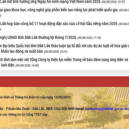
 Lắk mít tinh hưởng ứng Ngày An ninh mạng Việt Nam năm 2026
(06/08/2026, 10:47)
i giao khoa học, công nghệ góp phần kiến tạo năng lực phát triển quốc gia
(05/08/2
)
 Lắk họp báo công bố 17 hoạt động đặc sắc của Lễ hội Sầu riêng năm 2026
(05/08/2
)
 nghị UBND tỉnh Đắk Lắk thường kỳ tháng 7/2026
(05/08/2026, 17:18)
 đại biểu Quốc hội tỉnh Đắk Lắk thảo luận tại tổ đối với các dự án luật về hòa giải 
t khẩu lao động và xuất bản
(05/08/2026, 16:01)
 tỉnh làm việc với Tổng Công ty Điện lực miền Trung về bảo đảm cung ứng điện và
n lưới điện
(05/08/2026, 14:00)
n hình và Thông tin Điện tử cấp ngày 14/05/2010
ẩn - P.Buôn Ma Thuột - Đắk Lắk.
SĐT:
0262.859.9699
Email:
banbientap@daklak.gov.vn ho
lại các thông tin từ Cổng TTĐT này