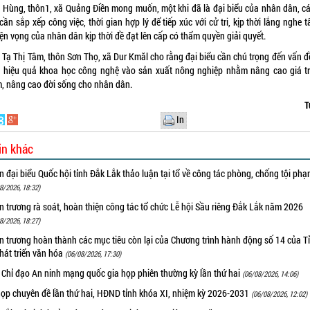
 Hùng, thôn1, xã Quảng Điền mong muốn, một khi đã là đại biểu của nhân dân, cá
cần sắp xếp công việc, thời gian hợp lý để tiếp xúc với cử tri, kịp thời lắng nghe 
ện vọng của nhân dân kịp thời đề đạt lên cấp có thẩm quyền giải quyết.
i Tạ Thị Tâm, thôn Sơn Thọ, xã Dur Kmăl cho rằng đại biểu cần chú trọng đến vấn 
 hiệu quả khoa học công nghệ vào sản xuất nông nghiệp nhằm nâng cao giá tr
, nâng cao đời sống cho nhân dân.
T
In
in khác
 đại biểu Quốc hội tỉnh Đắk Lắk thảo luận tại tổ về công tác phòng, chống tội ph
8/2026, 18:32)
 trương rà soát, hoàn thiện công tác tổ chức Lễ hội Sầu riêng Đắk Lắk năm 2026
8/2026, 18:27)
 trương hoàn thành các mục tiêu còn lại của Chương trình hành động số 14 của T
hát triển văn hóa
(06/08/2026, 17:30)
 Chỉ đạo An ninh mạng quốc gia họp phiên thường kỳ lần thứ hai
(06/08/2026, 14:06)
họp chuyên đề lần thứ hai, HĐND tỉnh khóa XI, nhiệm kỳ 2026-2031
(06/08/2026, 12:02)