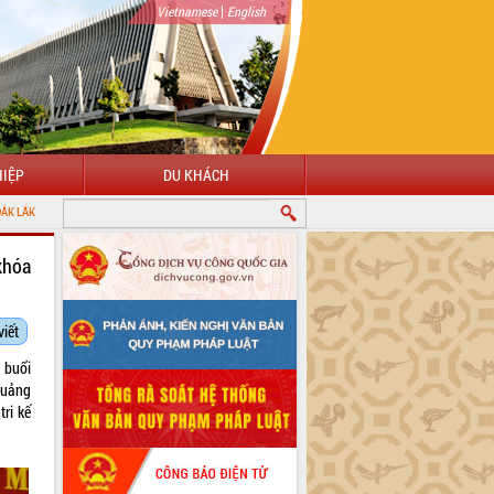
|
Vietnamese
English
IỆP
DU KHÁCH
khóa
viết
 buổi
Quảng
tri kế