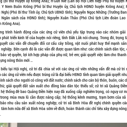
g (Bí thư Huyện ủy Krông Ana); H’Gun Niê (Cán bộ Hội Liên hiệp Phụ nữ huyện 
; Y Nem Buôn Krông (Phó bí thư Huyện ủy, Chủ tịch HĐND huyện Krông Ana);
 Nghị (Phó Bí thư Tỉnh ủy, Chủ tịch UBND tỉnh); Nguyễn Ngọc Những (Trưởng Ban
à Ngân sách của HĐND tỉnh); Nguyễn Xuân Thảo (Phó Chủ tịch Liên đoàn Lao
n Krông Ana).
ng trình hành động của các ứng cử viên chủ yếu tập trung vào các nhóm giải
phát triển kinh tế của huyện nói riêng, tỉnh Đắk Lắk nói chung. Trong đó, trọng 
 quyết các vấn đề chuyển đổi cơ cấu cây trồng, vật nuôi phát huy thế mạnh sản
 nghiệp. Bên cạnh đó là các vấn đề được quan tâm như: các chính sách dân tộc, 
bảo vệ quyền, lợi ích hợp pháp của phụ nữ, trẻ em; giải quyết việc làm cho thanh
dựng nông thôn mới …
 biểu tại Hội nghị, cử tri đã chia sẻ với các ứng cử viên những vấn đề mà cử tri
 các ứng cử viên nếu được trúng cử là đại biểu HĐND tỉnh quan tâm giải quyết như
ính sách cho người có công với đất nước; chính sách cho cán bộ thôn, buôn, các c
thù; giải quyết đất sản xuất cho đồng bào dân tộc thiểu số; cử tri xã Quảng Điền
, hệ thống đê bao Quảng Điền hiện nay đã xuống cấp nghiêm trọng, có nguy cơ m
 trong mùa mưa lũ cần được nâng cấp; hệ thống kênh mương, trạm bơm của xã
bảo nhu cầu sản xuất nông nghiệp; cử tri xã Bình Hòa đề nghị chính quyền cá
 tâm hơn nữa để xã Bình Hòa sớm về đích, hoàn thành các chỉ tiêu xây dựng nông
…