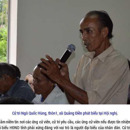
Cử tri Ngô Quốc Hùng, thôn1, xã Quảng Điền phát biểu tại Hội nghị.
ắm niềm tin nơi các ứng cử viên, cử tri yêu cầu, các ứng cử viên nếu được tín nhi
i biểu HĐND tỉnh phải xứng đáng với vai trò là người đại biểu của nhân dân. Cử t