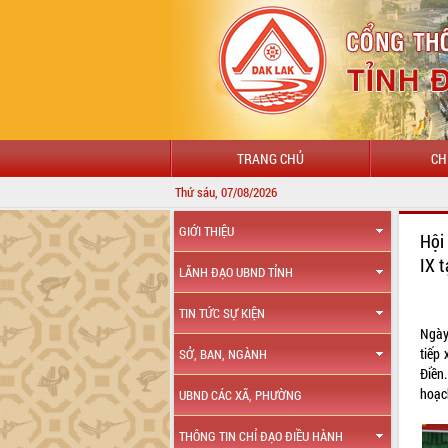
TRANG CHỦ
CH
Thứ sáu, 07/08/2026
GIỚI THIỆU
Hội
IX 
LÃNH ĐẠO UBND TỈNH
TIN TỨC SỰ KIỆN
Ngày
tiếp
SỞ, BAN, NGÀNH
Điền.
hoạc
UBND CÁC XÃ, PHƯỜNG
THÔNG TIN CHỈ ĐẠO ĐIỀU HÀNH