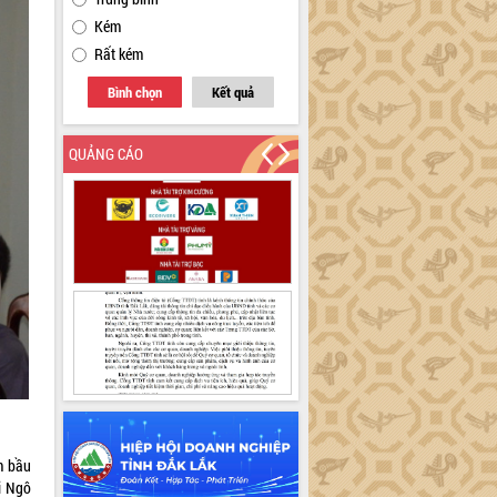
Kém
Rất kém
Bình chọn
Kết quả
QUẢNG CÁO
ệm bầu
ri Ngô