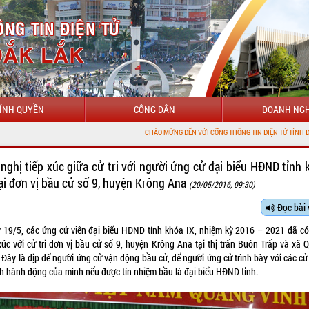
ÍNH QUYỀN
CÔNG DÂN
DOANH NGH
CHÀO MỪNG ĐẾN VỚI CỔNG THÔNG TIN ĐIỆN TỬ TỈNH ĐẮK LẮK
 nghị tiếp xúc giữa cử tri với người ứng cử đại biểu HĐND tỉnh 
tại đơn vị bầu cử số 9, huyện Krông Ana
(20/05/2016, 09:30)
Đọc bài 
 19/5, các ứng cử viên đại biểu HĐND tỉnh khóa IX, nhiệm kỳ 2016 – 2021 đã có
 xúc với cử tri đơn vị bầu cử số 9, huyện Krông Ana tại thị trấn Buôn Trấp và xã 
 Đây là dịp để người ứng cử vận động bầu cử, để người ứng cử trình bày với các cử 
h hành động của mình nếu được tín nhiệm bầu là đại biểu HĐND tỉnh.