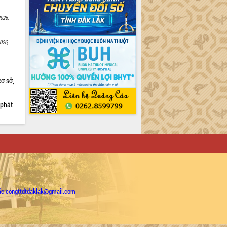
026,
026,
cơ sở,
 phát
ặc congttdtdaklak@gmail.com