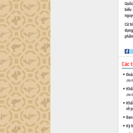
tiến đầu tư tỉnh
Quốc
Ngành cá ngừ Đắk Lắk chủ động thích
biểu 
ứng để giữ vững thị trường xuất khẩu
nguy
Diễn đàn Kinh tế tư nhân Việt Nam đột
Cử tr
phá cơ chế - Hợp tác công tư
dụng
Đề án 06 tạo bước ngoặt đột phá trong
phẩm
cải cách hành chính tỉnh Đắk Lắk
Kết nối tour, đẩy mạnh chuyển đổi số
để phát triển du lịch Đắk Lắk
Khởi động Dự án Đầu tư xây dựng hạ
Các t
tầng kỹ thuật Cụm công nghiệp Tân
Tiến
Đoàn
(06/0
Gặp mặt các cơ quan báo chí nhân Kỷ
niệm 101 năm Ngày Báo chí Cách
Khẩn
mạng Việt Nam
(06/0
Đắk Lắk sơ kết 4 năm triển khai thực
Khẩn
hiện Đề án 06 của Chính phủ
về p
Họp báo thông tin về Hội nghị Công bố
Ban
Quy hoạch và Xúc tiến đầu tư tỉnh Đắk
Kỳ 
Lắk