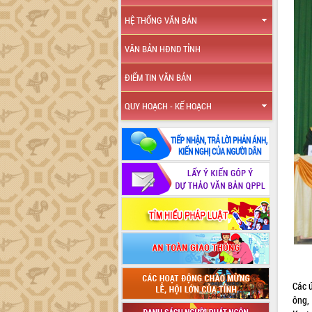
HỆ THỐNG VĂN BẢN
VĂN BẢN HĐND TỈNH
ĐIỂM TIN VĂN BẢN
QUY HOẠCH - KẾ HOẠCH
Các 
ông,