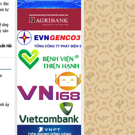
c đại
tâm tư
đề ứng
ị sản
uấn Hải
ạm
ỉnh ủy