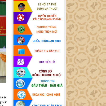
m các
y Niê