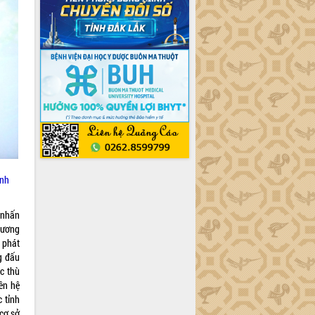
ảnh
 nhấn
hương
u phát
g đấu
ặc thù
ên hệ
 tỉnh
 cơ sở