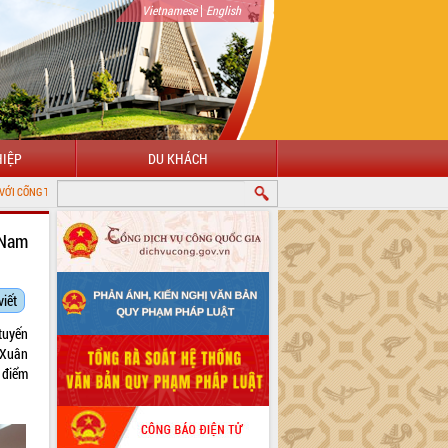
|
Vietnamese
English
IỆP
DU KHÁCH
ĐIỆN TỬ TỈNH ĐẮK LẮK
 Nam
viết
tuyến
 Xuân
 điểm