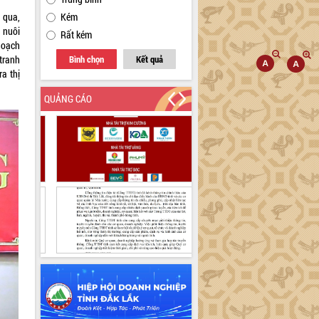
 qua,
Kém
 nuôi
Rất kém
 hoạch
tranh
Bình chọn
Kết quả
a thị
QUẢNG CÁO