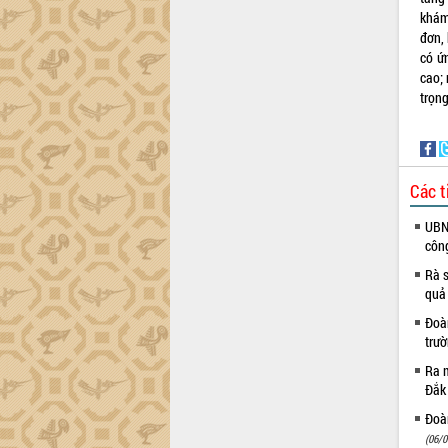
công tác cải cách hành chính mô hình
khám
mới
đơn,
có ứ
UBND tỉnh họp báo định kỳ tháng 4
cao;
năm 2026
trọn
Hội thảo khoa học “Giải pháp thúc đẩy
phát triển nền kinh tế xanh tại tỉnh
Đắk Lắk”
Tăng cường giám sát, đôn đốc thực
hiện nhiệm vụ quản lý tài sản công
Các t
hàng tuần
UBND
Tháo gỡ những vướng mắc, đẩy mạnh
côn
công tác cải cách thủ tục hành chính
tại Trung tâm Phục vụ hành chính
Rà s
công tỉnh
quả
Đắk Lắk: Tôn vinh 46 giải pháp tại Hội
Đoàn
thi Sáng tạo Kỹ thuật 2024 - 2025
trư
Đắk Lắk rà soát, điều chỉnh Đề án 190
Ra m
về phát triển nuôi trồng thủy sản
Đắk
Phó Chủ tịch UBND tỉnh Đắk Lắk
Đoàn
Trương Công Thái kiểm tra thực địa
(06/0