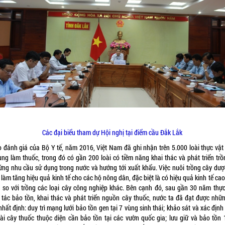
Các đại biểu tham dự Hội nghị tại điểm cầu Đắk Lắk
 đánh giá của Bộ Y tế, năm 2016, Việt Nam đã ghi nhận trên 5.000 loài thực vật
ụng làm thuốc, trong đó có gần 200 loài có tiềm năng khai thác và phát triển trồ
ứng nhu cầu sử dụng trong nước và hướng tới xuất khẩu. Việc nuôi trồng cây dược
làm tăng hiệu quả kinh tế cho các hộ nông dân, đặc biệt là có hiệu quả kinh tế cao
n so với trồng các loại cây công nghiệp khác. Bên cạnh đó, sau gần 30 năm thực
 tác bảo tồn, khai thác và phát triển nguồn cây thuốc, nước ta đã đạt được nhữn
hất định: duy trì mạng lưới bảo tồn gen tại 7 vùng sinh thái; khảo sát và xác địn
oài cây thuốc thuộc diện cần bảo tồn tại các vườn quốc gia; lưu giữ và bảo tồn 