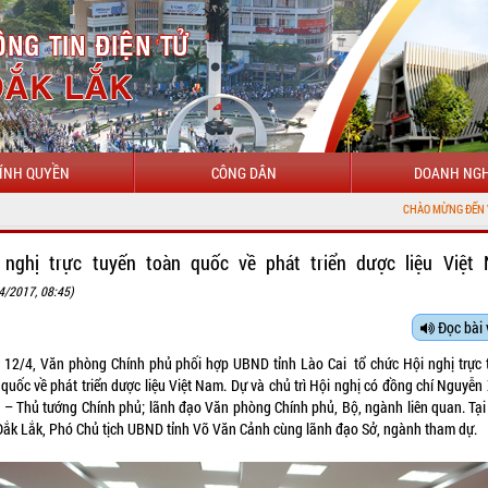
ÍNH QUYỀN
CÔNG DÂN
DOANH NGH
CHÀO MỪNG ĐẾN VỚI CỔNG THÔNG TIN 
 nghị trực tuyến toàn quốc về phát triển dược liệu Việt
4/2017, 08:45)
Đọc bài 
 12/4, Văn phòng Chính phủ phối hợp UBND tỉnh Lào Cai tổ chức Hội nghị trực 
 quốc về phát triển dược liệu Việt Nam. Dự và chủ trì Hội nghị có đồng chí Nguyễn
 – Thủ tướng Chính phủ; lãnh đạo Văn phòng Chính phủ, Bộ, ngành liên quan. Tại
Đắk Lắk, Phó Chủ tịch UBND tỉnh Võ Văn Cảnh cùng lãnh đạo Sở, ngành tham dự.