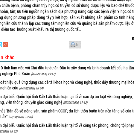
 chữa bệnh, phòng chẩn trị y học cổ truyền có sử dụng dược liệu và bào chế thuốc
 hoàn, tán; ưu tiên nguồn ngân sách địa phương nâng cấp các bệnh viện Y học cổ t
ng dụng phương pháp đông tây y kết hợp, sản xuất những sản phẩm có tính hàn
 nghiên cứu thành lập các trung tâm nghiên cứu và quảng bá sản phẩm dược liệu ở
g điểm tạo hướng xuất khẩu ra thị trường quốc tế…
K
In
in khác
 tỉnh làm việc với Chủ đầu tư dự án Đầu tư xây dựng và kinh doanh kết cấu hạ tầ
g nghiệp Phú Xuân
(07/08/2026, 19:47)
oát hiệu quả ứng dụng các đề tài khoa học và công nghệ, thúc đẩy thương mại hóa
 nghiên cứu
(07/08/2026, 18:34)
 đại biểu Quốc hội tỉnh Đắk Lắk thảo luận tại tổ về các dự án luật về nông nghiệp,
ờng, viễn thông, chuyển giao công nghệ
(07/08/2026, 17:12)
ắt “Bản đồ số nông sản, sản phẩm OCOP, du lịch thôn buôn trên nền tảng số của t
 Lắk”
(07/08/2026, 16:46)
 đại biểu Quốc hội tỉnh Đắk Lắk thảo luận tại tổ về công tác phòng, chống tội ph
8/2026, 18:32)