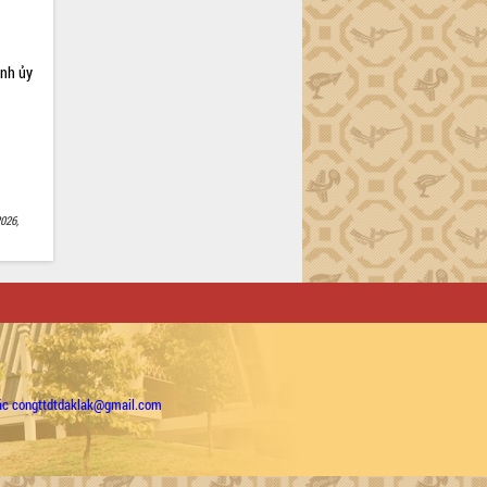
ỉnh ủy
026,
ặc congttdtdaklak@gmail.com