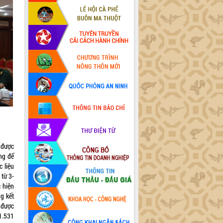
 được
ng để
 liệu
 từ 3-
 hiện
g kết
h được
1.531