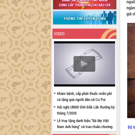
nguồ
ngàn
giá c
VIDEO
Khám bệnh, cấp phát thuốc miễn phí
và tặng quà người dân xã Cư Pui
Hội nghị UBND tỉnh Đắk Lắk thường kỳ
tháng 7/2026
Lễ truy tặng danh hiệu “Bà Mẹ Việt
Nam Anh hùng” và trao Huân chương
Bộ t
Lao động