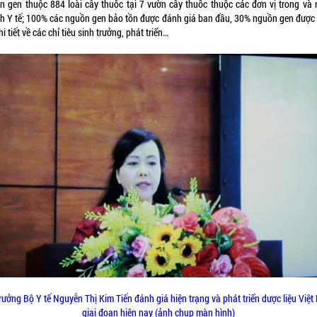
n gen thuộc 884 loài cây thuốc tại 7 vườn cây thuốc thuộc các đơn vị trong và 
h Y tế; 100% các nguồn gen bảo tồn được đánh giá ban đầu, 30% nguồn gen được
hi tiết về các chỉ tiêu sinh trưởng, phát triển…
rưởng Bộ Y tế Nguyễn Thị Kim Tiến đánh giá hiện trạng và phát triển dược liệu Việ
giai đoạn hiện nay (ảnh chụp màn hình)