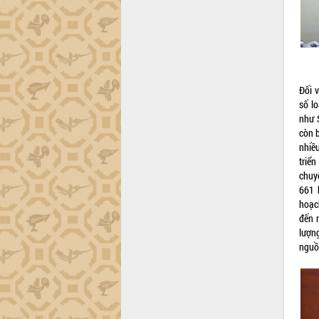
trường Nguyễn Hoàng Hiệp khảo sát
vùng trồng và doanh nghiệp đóng gói
sầu riêng tại Đắk Lắk
Trình diễn nghệ thuật chế biến các
món ăn từ sầu riêng
Đắk Lắk công bố Quy hoạch và xúc
Đối 
tiến đầu tư tỉnh
số l
Ngành cá ngừ Đắk Lắk chủ động thích
như 
ứng để giữ vững thị trường xuất khẩu
còn b
Diễn đàn Kinh tế tư nhân Việt Nam đột
nhiều
phá cơ chế - Hợp tác công tư
triển
chuy
Đề án 06 tạo bước ngoặt đột phá trong
661 
cải cách hành chính tỉnh Đắk Lắk
hoạc
Kết nối tour, đẩy mạnh chuyển đổi số
đến 
để phát triển du lịch Đắk Lắk
lượng
Khởi động Dự án Đầu tư xây dựng hạ
nguồn
tầng kỹ thuật Cụm công nghiệp Tân
Tiến
Gặp mặt các cơ quan báo chí nhân Kỷ
niệm 101 năm Ngày Báo chí Cách
mạng Việt Nam