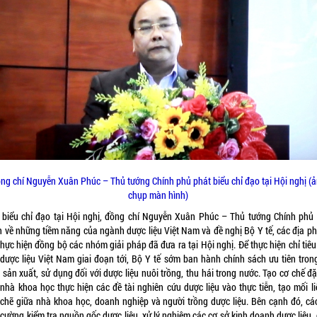
ng chí Nguyễn Xuân Phúc – Thủ tướng Chính phủ phát biểu chỉ đạo tại Hội nghị (
chụp màn hình)
 biểu chỉ đạo tại Hội nghị, đồng chí Nguyễn Xuân Phúc – Thủ tướng Chính phủ
 về những tiềm năng của ngành dược liệu Việt Nam và đề nghị Bộ Y tế, các địa p
hực hiện đồng bộ các nhóm giải pháp đã đưa ra tại Hội nghị. Để thực hiện chỉ tiê
n dược liệu Việt Nam giai đoạn tới, Bộ Y tế sớm ban hành chính sách ưu tiên tron
 sản xuất, sử dụng đối với dược liệu nuôi trồng, thu hái trong nước. Tạo cơ chế đ
nhà khoa học thực hiện các đề tài nghiên cứu dược liệu vào thực tiễn, tạo mối li
 chẽ giữa nhà khoa học, doanh nghiệp và người trồng dược liệu. Bên cạnh đó, các
cường kiểm tra nguồn gốc dược liệu, xử lý nghiêm các cơ sở kinh doanh dược liệu,