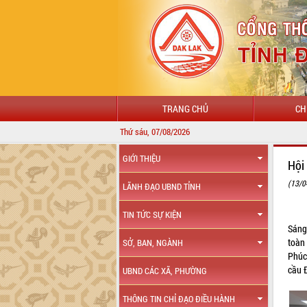
TRANG CHỦ
CH
Thứ sáu, 07/08/2026
GIỚI THIỆU
Hội
(13/0
LÃNH ĐẠO UBND TỈNH
TIN TỨC SỰ KIỆN
Sáng
toàn
SỞ, BAN, NGÀNH
Phúc
cầu 
UBND CÁC XÃ, PHƯỜNG
THÔNG TIN CHỈ ĐẠO ĐIỀU HÀNH