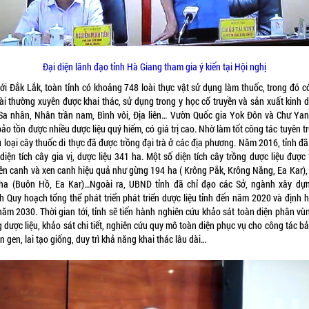
Đại diện lãnh đạo tỉnh Hà Giang tham gia ý kiến tại Hội nghị
với Đắk Lắk, toàn tỉnh có khoảng 748 loài thực vật sử dụng làm thuốc, trong đó c
oài thường xuyên được khai thác, sử dụng trong y học cổ truyền và sản xuất kinh 
Sa nhân, Nhân trần nam, Bình vôi, Địa liên… Vườn Quốc gia Yok Đôn và Chư Yan
ảo tồn được nhiều dược liệu quý hiếm, có giá trị cao. Nhờ làm tốt công tác tuyên t
 loại cây thuốc di thực đã được trồng đại trà ở các địa phương. Năm 2016, tỉnh đ
 diện tích cây gia vị, dược liệu 341 ha. Một số diện tích cây trồng dược liệu được
ên canh và xen canh hiệu quả như gừng 194 ha ( Krông Pắk, Krông Năng, Ea Kar),
ha (Buôn Hồ, Ea Kar)…Ngoài ra, UBND tỉnh đã chỉ đạo các Sở, ngành xây dự
h Quy hoạch tổng thể phát triển phát triển dược liệu tỉnh đến năm 2020 và định 
năm 2030. Thời gian tới, tỉnh sẽ tiến hành nghiên cứu khảo sát toàn diện phân vùn
 dược liệu, khảo sát chi tiết, nghiên cứu quy mô toàn diện phục vụ cho công tác b
 gen, lai tạo giống, duy trì khả năng khai thác lâu dài…