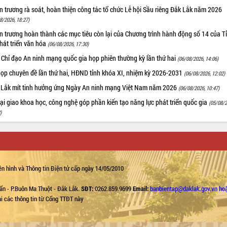
 trương rà soát, hoàn thiện công tác tổ chức Lễ hội Sầu riêng Đắk Lắk năm 2026
8/2026, 18:27)
 trương hoàn thành các mục tiêu còn lại của Chương trình hành động số 14 của T
hát triển văn hóa
(06/08/2026, 17:30)
 Chỉ đạo An ninh mạng quốc gia họp phiên thường kỳ lần thứ hai
(06/08/2026, 14:06)
họp chuyên đề lần thứ hai, HĐND tỉnh khóa XI, nhiệm kỳ 2026-2031
(06/08/2026, 12:02)
 Lắk mít tinh hưởng ứng Ngày An ninh mạng Việt Nam năm 2026
(06/08/2026, 10:47)
i giao khoa học, công nghệ góp phần kiến tạo năng lực phát triển quốc gia
(05/08/2
)
n hình và Thông tin Điện tử cấp ngày 14/05/2010
ẩn - P.Buôn Ma Thuột - Đắk Lắk.
SĐT:
0262.859.9699
Email:
banbientap@daklak.gov.vn ho
lại các thông tin từ Cổng TTĐT này