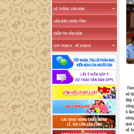
HỆ THỐNG VĂN BẢN
VĂN BẢN HĐND TỈNH
ĐIỂM TIN VĂN BẢN
QUY HOẠCH - KẾ HOẠCH
Theo
sử d
đáp 
cũng 
5 lầ
công
quả n
số l