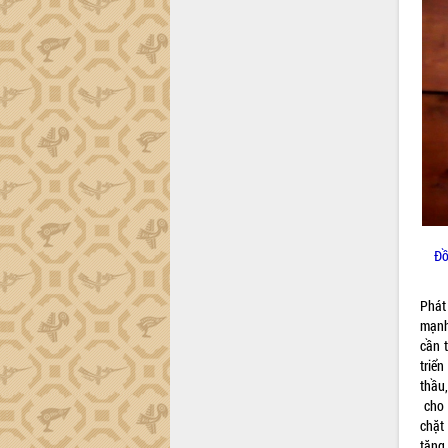
Đắk Lắk sơ kết 4 năm triển khai thực
hiện Đề án 06 của Chính phủ
Họp báo thông tin về Hội nghị Công bố
Quy hoạch và Xúc tiến đầu tư tỉnh Đắk
Lắk
Khơi thông điểm nghẽn, đẩy nhanh
giải ngân vốn khắc phục thiên tai
HĐND tỉnh thông qua điều chỉnh Quy
hoạch tỉnh thời kỳ 2021-2030
Hội thảo góp ý hồ sơ điều chỉnh quy
hoạch tỉnh Đắk Lắk thời kỳ 2021-2030,
Đồ
tầm nhìn đến năm 2050
Nâng cao hiệu quả hoạt động của các
Phát
doanh nghiệp nhà nước
mạnh
Hội nghị triển khai kết nối mạng
cần t
truyền số liệu chuyên dùng phục vụ cơ
triể
quan Đảng, Nhà nước
thầu,
Lễ phát động chuỗi hoạt động chung
cho 
tay làm sạch môi trường
chặt
Xã Ea Kar bước chuyển mình trong
tăng 