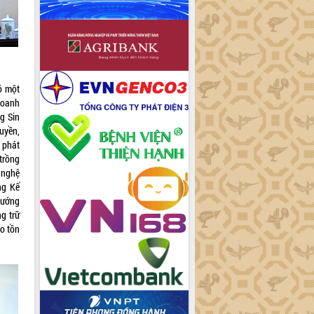
ó một
doanh
g Sin
ruyền,
ã phát
 trồng
 nghệ
ng Kế
hướng
g trữ
ảo tồn