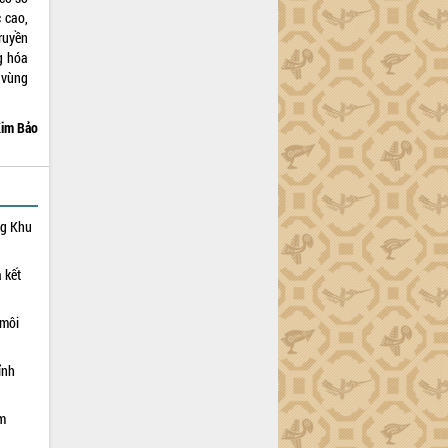
 cao,
ruyền
g hóa
 vùng
im Bảo
ng Khu
 kết
 môi
ỉnh
ạm