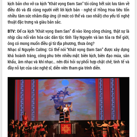
Xây dựng nông thôn mới: Nâng cao đời
kịch bản cho vở ca kịch “Khát vọng Đam San” tôi cũng hết sức lưu tâm về
sống người dân từ những mô hình thiết
điều đó và đã cùng người viết lời kịch bản - nghệ sĩ Hồng Hoa tiêu tốn
thực
nhiều tâm sức nhằm đáp ứng (ở mức có thể và cao nhất) cho yếu tố nghệ
Quyết liệt tháo gỡ vướng mắc, đẩy
thuật đặc trưng và giàu bản sắc.
nhanh tiến độ các dự án trọng điểm
BTV:
Để ca kịch “Khát vọng Đam San” đi vào lòng công chúng, thật sự là
trong Khu kinh tế Nam Phú Yên
nhịp cầu nối văn hóa các dân tộc tỉnh Tây Nguyên và lan tỏa ra thế giới,
Hòn Yến phát triển du lịch gắn với bảo
ông có mong muốn điều gì từ địa phương, thưa ông?
tồn biển
Nhạc sĩ Nguyễn Cường: Có thể nói “Khát vọng Đam San” được xây dựng
Lấy ý kiến điều chỉnh Quy hoạch tỉnh
khá hoành tráng, công phu trên nhiều mặt: biên kịch, biên đạo múa, sân
Đắk Lắk thời kỳ 2021-2030, tầm nhìn
khấu, âm nhạc và khí nhạc… nên đòi hỏi sự phối hợp chặt chẽ, tinh tế và
đến năm 2050
đầy nỗ lực của các nghệ sĩ, diễn viên tham gia trình diễn.
Phát động chiến dịch 30 ngày đêm
giải phóng mặt bằng Tuyến đường bộ
ven biển
Đắk Lắk nỗ lực thúc đẩy tăng trưởng
kinh tế từ 10% trở lên trong Quý
II/2026
Đắk Lắk ký kết thỏa thuận hợp tác về
chuyển đổi số giai đoạn 2026 – 2030
với Tập đoàn Bưu chính Viễn thông
Việt Nam