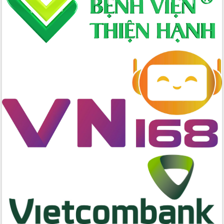
số lĩnh vực nông nghiệp và môi trường
“Hồ sơ phi địa giới – Bước tiến mới
trong cải cách hành chính”
Phó Chủ tịch UBND tỉnh Nguyễn Thiên
Văn kiểm tra công tác chống khai thác
IUU và nuôi trồng thủy sản
Tăng cường các giải pháp nhằm phát
triển hiệu quả khoa học, công nghệ,
đổi mới sáng tạo và chuyển đổi số
Tỉnh Đắk Lắk hiện đại hóa y tế từ bệnh
án điện tử
Tập huấn công tác đối ngoại và tuyên
truyền quản lý biên giới, biển đảo
Nhiều cách làm hay trong chuyển đổi
số vì người dân
Quyết tâm phấn đấu hoàn thành thắng
lợi các mục tiêu, nhiệm vụ Nghị quyết
Đại hội đại biểu Đảng bộ tỉnh Đắk Lắk
nhiệm kỳ 2025-2030
Khai mạc trọng thể Đại hội đại biểu