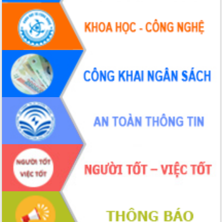
trong phòng chống tảo hôn và hôn
nhân cận huyết thống
Nông sản Tây Nguyên thu hút doanh
nghiệp nước ngoài
Đắk Lắk định vị thương hiệu du lịch
“Biển – Rừng – Cà phê” trong không
gian phát triển mới
Hội nghị chia sẻ kinh nghiệm, chuyển
giao kỹ thuật y tế, định hướng phát
triển chuyên sâu đến 2030
Chuyển đổi số mở ra không gian phát
triển trong lĩnh vực văn hóa, du lịch
Công bố quyết định của Ban Thường
vụ Tỉnh ủy về công tác cán bộ.
Thủ tướng Phạm Minh Chính: Khẩn
trương tái thiết cuộc sống người dân
sau thiên tai
Tập trung nâng cao chất lượng, tổ
chức sản xuất sầu riêng theo hướng
bền vững