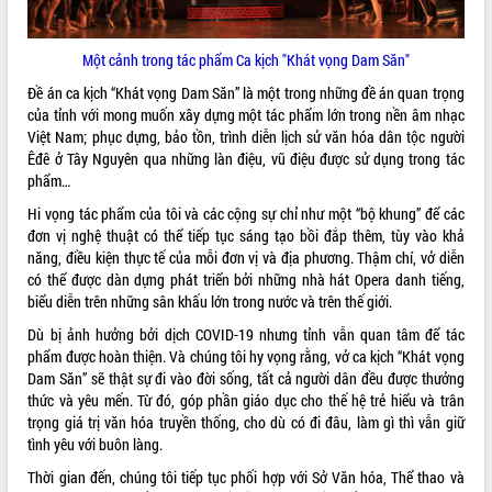
Thứ trưởng Bộ Y tế làm việc với tỉnh
Đắk Lắk về phát triển nhân lực y tế
cho trạm y tế cấp xã
Một cảnh trong tác phẩm Ca kịch "Khát vọng Dam Săn"
Du lịch Đắk Lắk nâng tầm trải nghiệm
Đề án ca kịch “Khát vọng Dam Săn” là một trong những đề án quan trọng
du khách thông qua Hệ thống cơ sở dữ
của tỉnh với mong muốn xây dựng một tác phẩm lớn trong nền âm nhạc
liệu và Bản đồ số
Việt Nam; phục dựng, bảo tồn, trình diễn lịch sử văn hóa dân tộc người
Tập huấn ứng dụng trí tuệ nhân tạo (AI)
Êđê ở Tây Nguyên qua những làn điệu, vũ điệu được sử dụng trong tác
trong thương mại điện tử năm 2026
phẩm…
Đoàn đại biểu Quốc hội tỉnh Đắk Lắk
Hi vọng tác phẩm của tôi và các cộng sự chỉ như một “bộ khung” để các
trao đổi thông tin trước Kỳ họp thứ
đơn vị nghệ thuật có thể tiếp tục sáng tạo bồi đắp thêm, tùy vào khả
nhất, Quốc hội khóa XVI
năng, điều kiện thực tế của mỗi đơn vị và địa phương. Thậm chí, vở diễn
Quyết liệt cải cách hành chính, khơi
có thể được dàn dựng phát triển bởi những nhà hát Opera danh tiếng,
thông nguồn lực phát triển
biểu diễn trên những sân khấu lớn trong nước và trên thế giới.
Nâng cao hiệu lực, hiệu quả HĐND
Dù bị ảnh hưởng bởi dịch COVID-19 nhưng tỉnh vẫn quan tâm để tác
tỉnh thông qua hiện đại hóa hành chính
phẩm được hoàn thiện. Và chúng tôi hy vọng rằng, vở ca kịch “Khát vọng
Xã Ea Phê gắn cải cách hành chính với
Dam Săn” sẽ thật sự đi vào đời sống, tất cả người dân đều được thưởng
chuyển đổi số
thức và yêu mến. Từ đó, góp phần giáo dục cho thế hệ trẻ hiểu và trân
trọng giá trị văn hóa truyền thống, cho dù có đi đâu, làm gì thì vẫn giữ
Phó Chủ tịch Thường trực UBND tỉnh
tình yêu với buôn làng.
Hồ Thị Nguyên Thảo làm việc tại Trung
tâm Phục vụ hành chính công xã Ea
Thời gian đến, chúng tôi tiếp tục phối hợp với Sở Văn hóa, Thể thao và
Phê