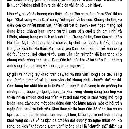
Quy hoạch và Xúc tiến đầu tư tỉnh Đắk
lịch… chứ không phải làm ra chỉ để diễn vài lần rồi… cất kho!”.
Lắk
Khơi thông điểm nghẽn, đẩy nhanh
Như vậy, so với 8 chương của thiên sử thi “Bài ca chàng Đam Săn” thì ca
giải ngân vốn khắc phục thiên tai
kịch “Khát vọng Đam Săn” có sự “rút ngắn” về bố cục. Không chỉ thế, vở
diễn còn có nhiều nhân vật, nhiều chi tiết bị thêm - bớt hoặc mang nội
HĐND tỉnh thông qua điều chỉnh Quy
dung khác. Chẳng hạn: Trong Sử thi, Đam Săn cưới 2 chị em Hnhí và
hoạch tỉnh thời kỳ 2021-2030
HBnhi, nhưng trong ca kịch chỉ cưới Hnhí. Trong Sử thi, Đam Săn cầu hôn
Hội thảo góp ý hồ sơ điều chỉnh quy
Nữ thần Mặt trời nhưng bị từ chối và bị chết trên đường trở về, nhưng
hoạch tỉnh Đắk Lắk thời kỳ 2021-2030,
trong ca kịch thì Nữ thần Mặt trời vì yêu Đam Săn nên thu hết ánh sáng
tầm nhìn đến năm 2050
để “dụ” chàng. Rồi cũng vì yêu Đam Săn nên Nữ thần đã ban tặng cho
Nâng cao hiệu quả hoạt động của các
chàng chiếc vòng ánh sáng. Đam Săn kiệt sức khi về tới buôn làng nhưng
doanh nghiệp nhà nước
ánh sáng chàng mang về tràn ngập cao nguyên…
Hội nghị triển khai kết nối mạng
Lý giải về những “sự khác” trên đây, tôi và nhà văn Hồng Hoa đều sáng
truyền số liệu chuyên dùng phục vụ cơ
tạo từ cảm hứng về sử thi Đam Săn chứ không phải “chuyển thể” sử thi.
quan Đảng, Nhà nước
Cảm hứng lớn nhất tỏa ra từ thiên sử thi này là khát vọng tự do (chống lại
Lễ phát động chuỗi hoạt động chung
những ràng buộc tập tục lạc hậu); là khát vọng chung sống hòa hợp với
tay làm sạch môi trường
thiên nhiên (muốn cưới Nữ thần Mặt trời làm vợ); là khát vọng mở rộng
Xã Ea Kar bước chuyển mình trong
buôn làng, xây dựng một cộng đồng dân tộc hùng mạnh, một xã hội tràn
công tác cải cách hành chính mô hình
ngập ánh sáng và tình yêu. Khai thác sử thi Đam Săn để sáng tạo vở ca
mới
kịch, các tác giả chỉ nhằm làm nổi bật hơn, khắc họa rõ nét hơn những
khát vọng đó. Và vở ca kịch đã cơ bản đạt được ý đồ nghệ thuật đó. Rõ
UBND tỉnh họp báo định kỳ tháng 4
ràng, ca kịch “Khát vọng Đam Săn” không phải là “chuyển thể” thiên sử
năm 2026