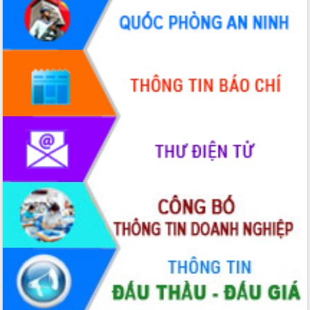
tác bầu cử tỉnh Đắk Lắk
Hội nghị Báo cáo viên Trung ương
tháng 01/2026
Phó Thủ tướng Hồ Quốc Dũng đánh giá
cao kết quả Chiến dịch Quang Trung
tại Đắk Lắk
Hội nghị Ban Chấp hành Đảng bộ tỉnh
Đắk Lắk lần thứ 2 (mở rộng)
Tập trung giải phóng mặt bằng, đẩy
nhanh tiến độ Tuyến đường bộ ven
biển
Gỡ khó, khởi công xây dựng, sửa chữa
toàn bộ nhà ở cho hộ dân đúng tiến độ
đề ra
UBND tỉnh Đắk Lắk tổng kết công tác
quốc phòng, quân sự địa phương năm
2025
Tập trung triển khai quyết liệt, đồng bộ
các giải pháp nhằm thực hiện hiệu quả
các nhiệm vụ đề ra năm 2025
Phát huy vai trò của người có uy tín