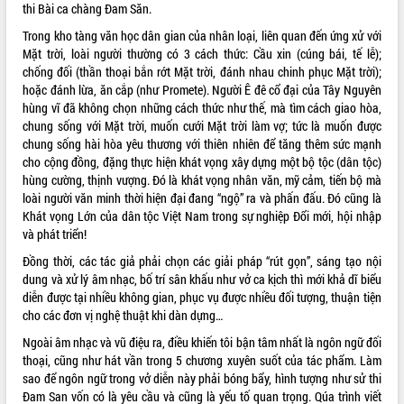
thi Bài ca chàng Đam Săn.
Hội thảo khoa học “Giải pháp thúc đẩy
phát triển nền kinh tế xanh tại tỉnh
Trong kho tàng văn học dân gian của nhân loại, liên quan đến ứng xử với
Đắk Lắk”
Mặt trời, loài người thường có 3 cách thức: Cầu xin (cúng bái, tế lễ);
chống đối (thần thoại bắn rớt Mặt trời, đánh nhau chinh phục Mặt trời);
Tăng cường giám sát, đôn đốc thực
hoặc đánh lừa, ăn cắp (như Promete). Người Ê đê cổ đại của Tây Nguyên
hiện nhiệm vụ quản lý tài sản công
hùng vĩ đã không chọn những cách thức như thế, mà tìm cách giao hòa,
hàng tuần
chung sống với Mặt trời, muốn cưới Mặt trời làm vợ; tức là muốn được
Tháo gỡ những vướng mắc, đẩy mạnh
chung sống hài hòa yêu thương với thiên nhiên để tăng thêm sức mạnh
công tác cải cách thủ tục hành chính
cho cộng đồng, đặng thực hiện khát vọng xây dựng một bộ tộc (dân tộc)
tại Trung tâm Phục vụ hành chính
hùng cường, thịnh vượng. Đó là khát vọng nhân văn, mỹ cảm, tiến bộ mà
công tỉnh
loài người văn minh thời hiện đại đang “ngộ” ra và phấn đấu. Đó cũng là
Đắk Lắk: Tôn vinh 46 giải pháp tại Hội
Khát vọng Lớn của dân tộc Việt Nam trong sự nghiệp Đổi mới, hội nhập
thi Sáng tạo Kỹ thuật 2024 - 2025
và phát triển!
Đắk Lắk rà soát, điều chỉnh Đề án 190
Đồng thời, các tác giả phải chọn các giải pháp “rút gọn”, sáng tạo nội
về phát triển nuôi trồng thủy sản
dung và xử lý âm nhạc, bố trí sân khấu như vở ca kịch thì mới khả dĩ biểu
Phó Chủ tịch UBND tỉnh Đắk Lắk
diễn được tại nhiều không gian, phục vụ được nhiều đối tượng, thuận tiện
Trương Công Thái kiểm tra thực địa
cho các đơn vị nghệ thuật khi dàn dựng…
Dự án cao tốc Khánh Hòa - Buôn Ma
Ngoài âm nhạc và vũ điệu ra, điều khiến tôi bận tâm nhất là ngôn ngữ đối
Thuột
thoại, cũng như hát vần trong 5 chương xuyên suốt của tác phẩm. Làm
Định vị cà phê Việt Nam như một “di
sao để ngôn ngữ trong vở diễn này phải bóng bẩy, hình tượng như sử thi
sản sống” trong dòng chảy toàn cầu
Đam San vốn có là yêu cầu và cũng là yếu tố quan trọng. Qúa trình viết