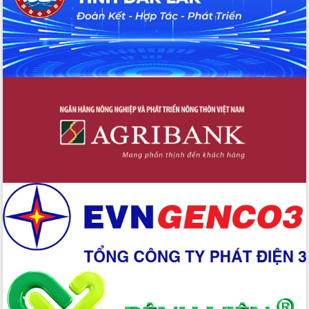
Bí thư Tỉnh ủy Lương Nguyễn Minh
Triết kiểm tra việc thực hiện chống
khai thác IUU
Hội thảo chuyên đề “Hành trình xuất
khẩu nông sản Việt Nam qua thương
mại điện tử cùng Amazon”
Đại hội Thi đua yêu nước tỉnh Đắk Lắk
lần thứ I (2025-2030)
Đồng chí Lương Nguyễn Minh Triết
được chỉ định làm Bí thư Tỉnh ủy Đắk
Lắk nhiệm kỳ 2025 – 2030
Tập trung triển khai các giải pháp sản
xuất nông nghiệp bền vững, phát thải
thấp
Tọa đàm kỷ niệm 95 năm Ngày thành
lập Hội Liên hiệp Phụ nữ Việt Nam
Đắk Lắk tổ chức Ngày hội Chuyển đổi
số với chủ đề: “Công nghệ số - kiến
tạo tương lai”
Tập trung phát triển khoa học công
nghệ, đổi mới sáng tạo và chuyển đổi