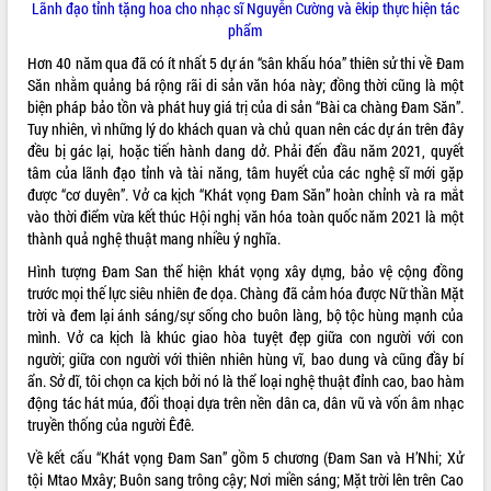
Lãnh đạo tỉnh tặng hoa cho nhạc sĩ Nguyễn Cường và êkip thực hiện tác
phẩm
VIDEO
Hơn 40 năm qua đã có ít nhất 5 dự án “sân khấu hóa” thiên sử thi về Đam
Săn nhằm quảng bá rộng rãi di sản văn hóa này; đồng thời cũng là một
biện pháp bảo tồn và phát huy giá trị của di sản “Bài ca chàng Đam Săn”.
Tuy nhiên, vì những lý do khách quan và chủ quan nên các dự án trên đây
đều bị gác lại, hoặc tiến hành dang dở. Phải đến đầu năm 2021, quyết
tâm của lãnh đạo tỉnh và tài năng, tâm huyết của các nghệ sĩ mới gặp
được “cơ duyên”. Vở ca kịch “Khát vọng Đam Săn” hoàn chỉnh và ra mắt
vào thời điểm vừa kết thúc Hội nghị văn hóa toàn quốc năm 2021 là một
thành quả nghệ thuật mang nhiều ý nghĩa.
Khám bệnh, cấp phát thuốc miễn phí
và tặng quà người dân xã Cư Pui
Hình tượng Đam San thể hiện khát vọng xây dựng, bảo vệ cộng đồng
trước mọi thế lực siêu nhiên đe dọa. Chàng đã cảm hóa được Nữ thần Mặt
Hội nghị UBND tỉnh Đắk Lắk thường kỳ
trời và đem lại ánh sáng/sự sống cho buôn làng, bộ tộc hùng mạnh của
tháng 7/2026
mình. Vở ca kịch là khúc giao hòa tuyệt đẹp giữa con người với con
Lễ truy tặng danh hiệu “Bà Mẹ Việt
người; giữa con người với thiên nhiên hùng vĩ, bao dung và cũng đầy bí
Nam Anh hùng” và trao Huân chương
ẩn. Sở dĩ, tôi chọn ca kịch bởi nó là thể loại nghệ thuật đỉnh cao, bao hàm
Lao động
động tác hát múa, đối thoại dựa trên nền dân ca, dân vũ và vốn âm nhạc
ALBUM ẢNH
UBND tỉnh Đắk Lắk triển khai nhiệm
truyền thống của người Êđê.
vụ 6 tháng cuối năm 2026
Về kết cấu “Khát vọng Đam San” gồm 5 chương (Đam San và H’Nhi; Xử
Kỳ họp thứ Hai, Hội đồng nhân dân
tội Mtao Mxây; Buôn sang trông cậy; Nơi miền sáng; Mặt trời lên trên Cao
tỉnh khóa XI quyết nghị nhiều nội dung