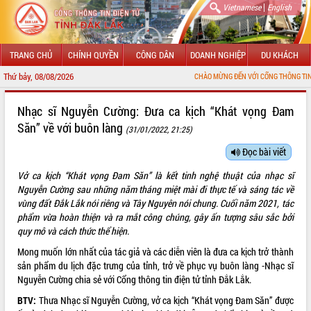
|
Vietnamese
English
TRANG CHỦ
CHÍNH QUYỀN
CÔNG DÂN
DOANH NGHIỆP
DU KHÁCH
Thứ bảy, 08/08/2026
CHÀO MỪNG ĐẾN VỚI CỔNG THÔNG TIN ĐIỆN TỬ TỈNH ĐẮK L
GIỚI THIỆU
Nhạc sĩ Nguyễn Cường: Đưa ca kịch “Khát vọng Đam
Săn” về với buôn làng
(31/01/2022, 21:25)
LÃNH ĐẠO UBND TỈNH
Đọc bài viết
TIN TỨC SỰ KIỆN
Vở ca kịch “Khát vọng Đam Săn” là kết tinh nghệ thuật của nhạc sĩ
SỞ, BAN, NGÀNH
Nguyễn Cường sau những năm tháng miệt mài đi thực tế và sáng tác về
vùng đất Đắk Lắk nói riêng và Tây Nguyên nói chung. Cuối năm 2021, tác
UBND CÁC XÃ, PHƯỜNG
phẩm vừa hoàn thiện và ra mắt công chúng, gây ấn tượng sâu sắc bởi
quy mô và cách thức thể hiện.
THÔNG TIN CHỈ ĐẠO ĐIỀU HÀNH
Mong muốn lớn nhất của tác giả và các diễn viên là đưa ca kịch trở thành
sản phẩm du lịch đặc trưng của tỉnh, trở về phục vụ buôn làng -Nhạc sĩ
HỆ THỐNG VĂN BẢN
Nguyễn Cường chia sẻ với Cổng thông tin điện tử tỉnh Đắk Lắk.
BTV:
Thưa Nhạc sĩ Nguyễn Cường, vở ca kịch “Khát vọng Đam Săn” được
VĂN BẢN HĐND TỈNH