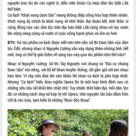
nguyên bao la) do các nghệ sĩ, diễn viên Đoàn Ca múa dân tộc Đắk Lắk
quan trọng
thể hiện.
Bí thư Tỉnh ủy Lương Nguyễn Minh
Ca kịch “Khát vọng Dam Săn” mang thông điệp sống hòa hợp thiên nhiên.
Triết thăm, tặng quà người có công với
Khát vọng ấy chính là khát vọng về tinh thần đại đoàn kết, tinh thần vì
cách mạng
cộng đồng của các dân tộc trên địa bàn Đắk Lắk cùng nhau nỗ lực vươn
Rà soát, hoàn thiện hệ thống thiết chế
lên vững vàng cùng cả nước vì cuộc sống hạnh phúc và ấm no hơn.
văn hóa, thể thao đáp ứng yêu cầu
LIÊN KẾT WEB
BTV:
Dù tác phẩm ca kịch được viết nên trên nền sử thi Dam Săn của dân
phát triển mới
tộc Êđê, nhưng nhạc sĩ Nguyễn Cường vẫn xây dựng thêm những tình tiết
Thường trực HĐND tỉnh Đắk Lắk gặp
mới, ông có thể lý giải thêm về sáng tạo này qua tác phẩm như thế nào?
mặt Đoàn chuyên gia y tế TP. Hồ Chí
Nhạc sĩ Nguyễn Cường: Sử thi Tây Nguyên nói chung và “Bài ca chàng
Minh
THỐNG KÊ TRUY CẬP
Đam Săn” nói riêng, với lối kể khan truyền thống, rất gần gũi với âm nhạc
Lễ truy điệu và an táng hài cốt liệt sĩ
hàn lâm. Vì vậy nếu đưa lên sân khấu thì chọn ca kịch là phù hợp nhất.
tại Nghĩa trang Liệt sĩ xã Sơn Hòa
Hôm nay:
19831
Nhưng “Ca kịch” hiểu theo nghĩa Opera thì là một loại hình đỉnh cao có
Bàn giải pháp tháo gỡ khó khăn trong
Tất cả:
66065154
những yêu cầu rất khắt khe chặt chẽ. Tuy nhiên thời hiện đại, mỗi dân tộc
xuất khẩu sầu riêng và triển khai quy
đã có những cách ứng xử hợp lý với Opera, trên nguyên tắc bảo đảm hồn
định EUDR
cốt là các Aria, tạm hiểu là những “khúc độc thoại”.
Thứ trưởng Bộ Nông nghiệp và Môi
trường Nguyễn Hoàng Hiệp khảo sát
vùng trồng và doanh nghiệp đóng gói
sầu riêng tại Đắk Lắk
Trình diễn nghệ thuật chế biến các