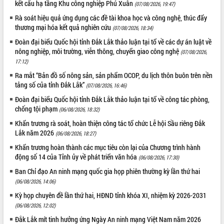
kết cấu hạ tầng Khu công nghiệp Phú Xuân
(07/08/2026, 19:47)
cấp xã
Rà soát hiệu quả ứng dụng các đề tài khoa học và công nghệ, thúc đẩy
Đắk Lắk phát động hưởng ứng Ngày
thương mại hóa kết quả nghiên cứu
Quyền của người tiêu dùng Việt Nam
(07/08/2026, 18:34)
2026
Đoàn đại biểu Quốc hội tỉnh Đắk Lắk thảo luận tại tổ về các dự án luật về
Đẩy mạnh cải cách hành chính, quyết
nông nghiệp, môi trường, viễn thông, chuyển giao công nghệ
(07/08/2026,
tâm đạt được mục tiêu tăng trưởng
17:12)
hai con số trong năm 2026
Ra mắt “Bản đồ số nông sản, sản phẩm OCOP, du lịch thôn buôn trên nền
Tổ chức trang trọng Lễ hội Đền thờ
tảng số của tỉnh Đắk Lắk”
(07/08/2026, 16:46)
Lương Văn Chánh năm 2026
Đoàn đại biểu Quốc hội tỉnh Đắk Lắk thảo luận tại tổ về công tác phòng,
Phó Bí thư Tỉnh ủy Đắk Lắk Đỗ Hữu
chống tội phạm
(06/08/2026, 18:32)
Huy giữ chức Bí thư Đảng ủy Ủy Ban
Khẩn trương rà soát, hoàn thiện công tác tổ chức Lễ hội Sầu riêng Đắk
Nhân dân tỉnh
Lắk năm 2026
(06/08/2026, 18:27)
Bệnh án điện tử thúc đẩy chuyển đổi
Khẩn trương hoàn thành các mục tiêu còn lại của Chương trình hành
số y tế tại Đắk Lắk
động số 14 của Tỉnh ủy về phát triển văn hóa
(06/08/2026, 17:30)
Chuyển đổi số thư viện: Mở rộng
không gian tri thức trong thời đại số
Ban Chỉ đạo An ninh mạng quốc gia họp phiên thường kỳ lần thứ hai
(06/08/2026, 14:06)
Đánh giá, rút kinh nghiệm công tác tổ
chức diễn tập trước ngày bầu cử
Kỳ họp chuyên đề lần thứ hai, HĐND tỉnh khóa XI, nhiệm kỳ 2026-2031
Chương trình “Gặp gỡ hữu nghị –
(06/08/2026, 12:02)
Friendship Meeting New Year 2026”
Đắk Lắk mít tinh hưởng ứng Ngày An ninh mạng Việt Nam năm 2026