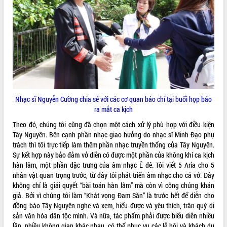
món ăn từ sầu riêng
Đắk Lắk công bố Quy hoạch và xúc
tiến đầu tư tỉnh
Ngành cá ngừ Đắk Lắk chủ động thích
ứng để giữ vững thị trường xuất khẩu
Diễn đàn Kinh tế tư nhân Việt Nam đột
phá cơ chế - Hợp tác công tư
Đề án 06 tạo bước ngoặt đột phá trong
cải cách hành chính tỉnh Đắk Lắk
Nhạc sĩ Nguyễn Cường chia sẻ với các cơ quan báo chí tại buổi họp báo
Kết nối tour, đẩy mạnh chuyển đổi số
ra mắt ca kịch
để phát triển du lịch Đắk Lắk
Theo đó, chúng tôi cũng đã chọn một cách xử lý phù hợp với điều kiện
Khởi động Dự án Đầu tư xây dựng hạ
Tây Nguyên. Bên cạnh phần nhạc giao hưởng do nhạc sĩ Minh Đạo phụ
tầng kỹ thuật Cụm công nghiệp Tân
trách thì tôi trực tiếp làm thêm phần nhạc truyền thống của Tây Nguyên.
Tiến
Sự kết hợp này bảo đảm vở diễn có được một phần của không khí ca kịch
Gặp mặt các cơ quan báo chí nhân Kỷ
hàn lâm, một phần đặc trưng của âm nhạc Ê đê. Tôi viết 5 Aria cho 5
niệm 101 năm Ngày Báo chí Cách
nhân vật quan trọng trước, từ đây tôi phát triển âm nhạc cho cả vở. Đây
mạng Việt Nam
không chỉ là giải quyết “bài toán hàn lâm” mà còn vì công chúng khán
Đắk Lắk sơ kết 4 năm triển khai thực
giả. Bởi vì chúng tôi làm “Khát vọng Đam Săn” là trước hết để diễn cho
hiện Đề án 06 của Chính phủ
đồng bào Tây Nguyên nghe và xem, hiểu được và yêu thích, trân quý di
sản văn hóa dân tộc mình. Và nữa, tác phẩm phải được biểu diễn nhiều
Họp báo thông tin về Hội nghị Công bố
lần, nhiều không gian khác nhau, có thể phục vụ các lễ hội và khách du