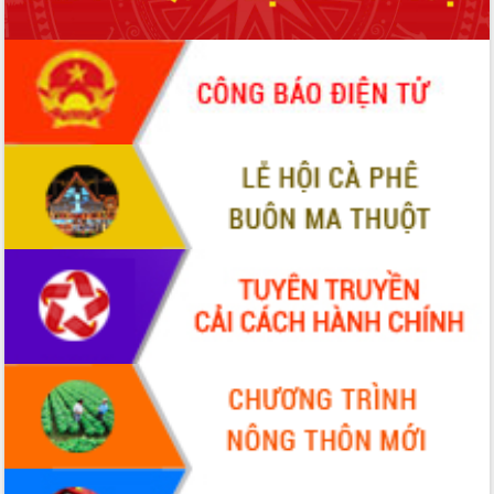
quốc phòng, quân sự địa phương năm
2026
Đắk Lắk tập trung toàn lực khắc phục
tồn tại IUU, sẵn sàng làm việc với
Đoàn thanh tra EC
Chủ tịch UBND tỉnh Tạ Anh Tuấn thăm,
chúc mừng các bệnh viện nhân Ngày
Thầy thuốc Việt Nam
Rộn ràng lễ hội truyền thống Sông
nước Đà Nông lần thứ I năm 2026
Kỳ họp Chuyên đề lần thứ Năm, HĐND
tỉnh Đắk Lắk thông qua các nghị quyết
quan trọng
Thống nhất danh sách giới thiệu ứng
cử đại biểu Quốc hội khoá XVI và đại
biểu HĐND tỉnh Đắk Lắk, nhiệm kỳ
2026-2031
Phát động hai phong trào thi đua quan
trọng trong kỷ nguyên mới
Hội nghị lần thứ tư Ban Chỉ đạo công