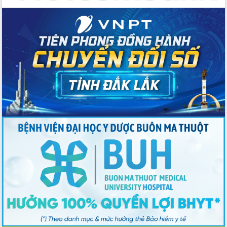
Đảng bộ tỉnh Đắk Lắk lần thứ I, nhiệm
kỳ 2025 - 2030
Đắk Lắk hoàn thành mục tiêu xóa nhà
tạm, nhà dột nát năm 2025
Phiên trù bị Đại hội đại biểu Đảng bộ
tỉnh Đắk Lắk lần thứ I, nhiệm kỳ 2025-
2030
Hiệp hội Doanh nhân Đắk Lắk cần tiên
phong trong chuyển đổi số, kiến tạo
môi trường kinh doanh công bằng,
minh bạch
Họp Ban Chỉ đạo Quốc gia về chống
khai thác hải sản bất hợp pháp, không
báo cáo và không theo quy định
Đại hội Đảng bộ cấp cơ sở góp phần
vào thanh công Đại hội đại biểu Đảng
bộ tỉnh lần thứ nhất, nhiệm kỳ 2025-
2030
Lực lượng vũ trang tỉnh Đắk Lắk kỷ
niệm 80 năm thành lập và đón nhận
Huân chương Bảo vệ Tổ quốc hạng Nhì