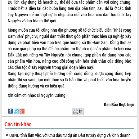
Du lịch xây dựng kế hoạch cụ thể để đưa tác phẩm đến với công chúng.
Xây dựng nền hành chính số đồng
Trước hết là diễn tại các buôn làng trên địa bàn tỉnh, sau đó là ở các tỉnh
hành cùng nông dân dân, doanh nghiệp
Tây Nguyên để nó thật sự là nhịp cầu nối văn hóa các dân tộc tỉnh Tây
Nguyên và lan tỏa ra thế giới.
Giai đoạn 2026-2030, Đắk Lắk phấn
đấu có 77% xã đạt chuẩn nông thôn
Mong muốn của tôi cũng như địa phương sẽ tổ chức biểu diễn “Khát vọng
mới
Đam Săn” phục vụ người dân thiết thực góp phần thực hiện sự nghiệp xây
Chuyển đổi số 'mở đường' cho nông
dựng và phát triển văn hóa trên quê hương sử thi Đăm Săn. Đồng thời sẽ
nghiệp Đắk Lắk tăng trưởng bứt phá
có các giải pháp cụ thể để tác phẩm trở thành một sản phẩm du lịch của
Đắk Lắk nói riêng và Tây Nguyên nói chung; góp phần đa dạng hóa các
Triển khai đồng bộ đo đạc, lập hồ sơ
sản phẩm văn hóa, nâng cao đời sống văn hóa tinh thần của đồng bào
địa chính, hoàn thiện cơ sở dữ liệu đất
các dân tộc ở Tây Nguyên trong giai đoạn hiện nay.
đai
Sáng tạo nghệ thuật phải hướng đến cộng đồng, được cộng đồng tiếp
Ứng dụng sinh trắc học - Bước tiến
nhận thì sự sáng tạo mới thực sự là bảo tồn và phát triển văn hóa truyền
trong hành trình chuyển đổi số tại Đắk
thống đúng hướng và có hiệu quả.
Lắk
Xin cám ơn nhạc sĩ Nguyễn Cường!
Đắk Lắk nâng cao hiệu quả công tác
Đảng từ Sổ tay đảng viên điện tử
Kim Bảo thực hiện
Đắk Lắk đẩy mạnh nuôi biển công
In
nghệ, hướng tới phát triển thủy sản
bền vững
Các tin khác
Tập huấn nâng cao năng lực triển khai
UBND tỉnh làm việc với Chủ đầu tư dự án Đầu tư xây dựng và kinh doanh
chuyển đổi số cho cán bộ, công chức