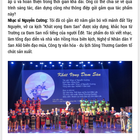
ấp ủ và hoàn thiện trong thời gian khá dài. Ông có thể chia sẻ về quá
trình sáng tác, dàn dựng cũng như thông điệp gửi gắm qua tác phẩm
ĐIỂM TIN VĂN BẢN
này?
Nhạc sĩ Nguyễn Cường:
Tôi đã có gần 40 năm gắn bó với mảnh đất Tây
QUY HOẠCH - KẾ HOẠCH
Nguyên, vở ca kịch “Khát vọng Đam San” được xây dựng, khắc họa từ
Trường ca Đam San nổi tiếng của người Êđê. Tác phẩm do tôi viết nhạc,
làm tổng đạo diễn và nhà văn Hồng Hoa biên kịch, Nghệ sĩ Nhân dân Y
San Aliô biên đạo múa, Công ty văn hóa - du lịch Sông Thương Garden tổ
chức sản xuất.