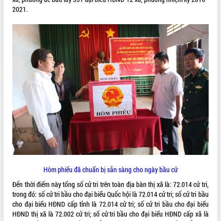
quan trọng
2021.
Bí thư Tỉnh ủy Lương Nguyễn Minh
Triết thăm, tặng quà người có công với
cách mạng
Rà soát, hoàn thiện hệ thống thiết chế
văn hóa, thể thao đáp ứng yêu cầu
LIÊN KẾT WEB
phát triển mới
Thường trực HĐND tỉnh Đắk Lắk gặp
mặt Đoàn chuyên gia y tế TP. Hồ Chí
Minh
THỐNG KÊ TRUY CẬP
Lễ truy điệu và an táng hài cốt liệt sĩ
tại Nghĩa trang Liệt sĩ xã Sơn Hòa
Hôm nay:
21668
Bàn giải pháp tháo gỡ khó khăn trong
Tất cả:
66034408
xuất khẩu sầu riêng và triển khai quy
định EUDR
Hòm phiếu đã chuẩn bị sẵn sàng cho ngày bầu cử
Thứ trưởng Bộ Nông nghiệp và Môi
trường Nguyễn Hoàng Hiệp khảo sát
Đến thời điểm này tổng số cử tri trên toàn địa bàn thị xã là: 72.014 cử tri,
vùng trồng và doanh nghiệp đóng gói
trong đó: số cử tri bầu cho đại biểu Quốc hội là 72.014 cử tri; số cử tri bầu
sầu riêng tại Đắk Lắk
cho đại biểu HĐND cấp tỉnh là 72.014 cử tri; số cử tri bầu cho đại biểu
Trình diễn nghệ thuật chế biến các
HĐND thị xã là 72.002 cử tri; số cử tri bầu cho đại biểu HĐND cấp xã là