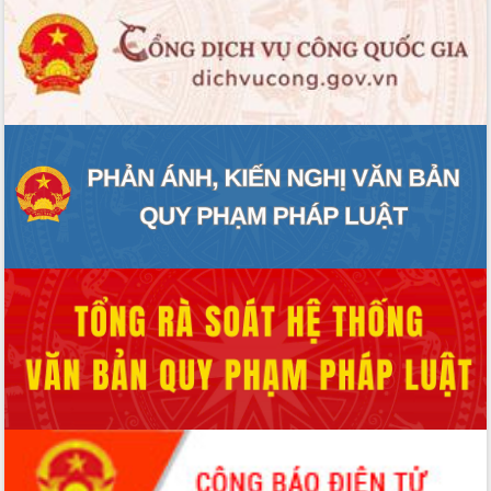
Xây dựng nông thôn mới: Nâng cao đời
sống người dân từ những mô hình thiết
thực
Quyết liệt tháo gỡ vướng mắc, đẩy
nhanh tiến độ các dự án trọng điểm
trong Khu kinh tế Nam Phú Yên
Hòn Yến phát triển du lịch gắn với bảo
tồn biển
Lấy ý kiến điều chỉnh Quy hoạch tỉnh
Đắk Lắk thời kỳ 2021-2030, tầm nhìn
đến năm 2050
Phát động chiến dịch 30 ngày đêm
giải phóng mặt bằng Tuyến đường bộ
ven biển
Đắk Lắk nỗ lực thúc đẩy tăng trưởng
kinh tế từ 10% trở lên trong Quý
II/2026
Đắk Lắk ký kết thỏa thuận hợp tác về
chuyển đổi số giai đoạn 2026 – 2030
với Tập đoàn Bưu chính Viễn thông
Việt Nam