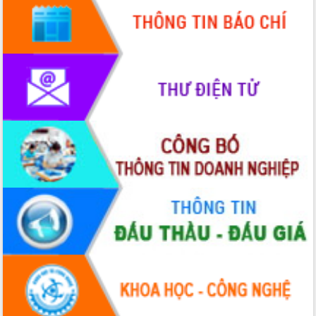
Xây dựng nền hành chính số đồng
hành cùng nông dân dân, doanh nghiệp
Giai đoạn 2026-2030, Đắk Lắk phấn
đấu có 77% xã đạt chuẩn nông thôn
mới
Chuyển đổi số 'mở đường' cho nông
nghiệp Đắk Lắk tăng trưởng bứt phá
Triển khai đồng bộ đo đạc, lập hồ sơ
địa chính, hoàn thiện cơ sở dữ liệu đất
đai
Ứng dụng sinh trắc học - Bước tiến
trong hành trình chuyển đổi số tại Đắk
Lắk
Đắk Lắk nâng cao hiệu quả công tác
Đảng từ Sổ tay đảng viên điện tử
Đắk Lắk đẩy mạnh nuôi biển công
nghệ, hướng tới phát triển thủy sản
bền vững
Tập huấn nâng cao năng lực triển khai
chuyển đổi số cho cán bộ, công chức