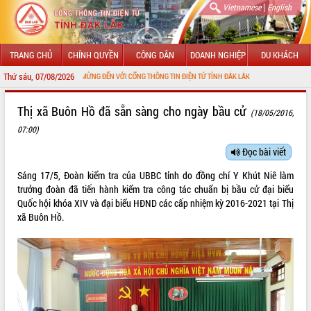
|
Vietnamese
English
TRANG CHỦ
CHÍNH QUYỀN
CÔNG DÂN
DOANH NGHIỆP
DU KHÁCH
Thứ sáu, 07/08/2026
CHÀO MỪNG ĐẾN VỚI CỔNG THÔNG TIN ĐIỆN TỬ TỈNH ĐẮK LẮK
GIỚI THIỆU
Thị xã Buôn Hồ đã sẵn sàng cho ngày bầu cử
(18/05/2016,
07:00)
LÃNH ĐẠO UBND TỈNH
Đọc bài viết
TIN TỨC SỰ KIỆN
Sáng 17/5, Đoàn kiểm tra của UBBC tỉnh do đồng chí Y Khút Niê làm
SỞ, BAN, NGÀNH
trưởng đoàn đã tiến hành kiểm tra công tác chuẩn bị bầu cử đại biểu
Quốc hội khóa XIV và đại biểu HĐND các cấp nhiệm kỳ 2016-2021 tại Thị
UBND CÁC XÃ, PHƯỜNG
xã Buôn Hồ.
THÔNG TIN CHỈ ĐẠO ĐIỀU HÀNH
HỆ THỐNG VĂN BẢN
VĂN BẢN HĐND TỈNH