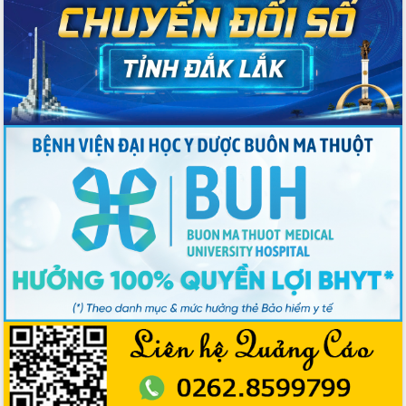
Đẩy nhanh công tác khắc phục, ổn
định đời sống Nhân dân sau bão số 13
Bí thư Tỉnh ủy Lương Nguyễn Minh
Triết dự Ngày hội đại đoàn kết tại
Buôn Đăk Tuôr, xã Cư Pui
Khởi công xây dựng Trường Phổ thông
nội trú liên cấp tiểu học và THCS xã Ia
Rvê
Phó Thủ tướng Chính phủ Mai Văn
Chính chia sẻ, động viên người dân
chịu ảnh hưởng nặng từ bão số 13
Chủ tịch UBND tỉnh kiểm tra công tác
phòng, chống bão số 13 tại các địa
bàn xung yếu
Tập trung đẩy nhanh giải ngân nguồn
vốn các chương trình mục tiêu quốc
gia
Xã Ea H'leo giữ vững và nâng cao chất
lượng các tiêu chí nông thôn mới
Công bố quyết định của Ban Thường
vụ Tỉnh ủy về công tác cán bộ