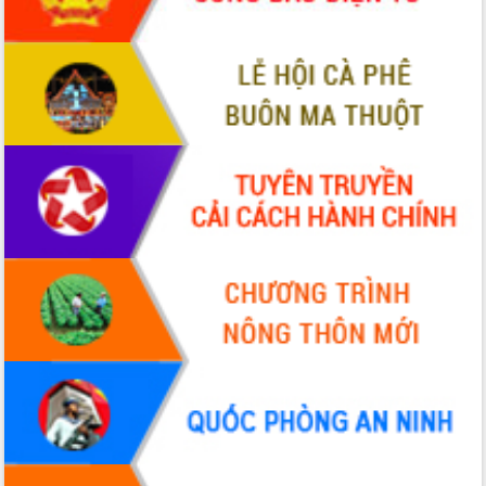
Thứ trưởng Bộ Y tế làm việc với tỉnh
Đắk Lắk về phát triển nhân lực y tế
cho trạm y tế cấp xã
Du lịch Đắk Lắk nâng tầm trải nghiệm
du khách thông qua Hệ thống cơ sở dữ
liệu và Bản đồ số
Tập huấn ứng dụng trí tuệ nhân tạo (AI)
trong thương mại điện tử năm 2026
Đoàn đại biểu Quốc hội tỉnh Đắk Lắk
trao đổi thông tin trước Kỳ họp thứ
nhất, Quốc hội khóa XVI
Quyết liệt cải cách hành chính, khơi
thông nguồn lực phát triển
Nâng cao hiệu lực, hiệu quả HĐND
tỉnh thông qua hiện đại hóa hành chính
Xã Ea Phê gắn cải cách hành chính với
chuyển đổi số
Phó Chủ tịch Thường trực UBND tỉnh
Hồ Thị Nguyên Thảo làm việc tại Trung
tâm Phục vụ hành chính công xã Ea
Phê