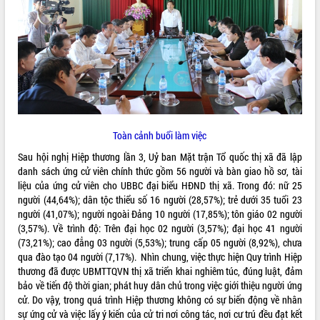
ĐIỂM TIN VĂN BẢN
QUY HOẠCH - KẾ HOẠCH
Toàn cảnh buổi làm việc
Sau hội nghị Hiệp thương lần 3, Uỷ ban Mặt trận Tổ quốc thị xã đã lập
danh sách ứng cử viên chính thức gồm 56 người và bàn giao hồ sơ, tài
liệu của ứng cử viên cho UBBC đại biểu HĐND thị xã. Trong đó: nữ 25
người (44,64%); dân tộc thiểu số 16 người (28,57%); trẻ dưới 35 tuổi 23
người (41,07%); người ngoài Đảng 10 người (17,85%); tôn giáo 02 người
(3,57%). Về trình độ: Trên đại học 02 người (3,57%); đại học 41 người
(73,21%); cao đẳng 03 người (5,53%); trung cấp 05 người (8,92%), chưa
qua đào tạo 04 người (7,17%). Nhìn chung, việc thực hiện Quy trình Hiệp
thương đã được UBMTTQVN thị xã triển khai nghiêm túc, đúng luật, đảm
bảo về tiến độ thời gian; phát huy dân chủ trong việc giới thiệu người ứng
cử. Do vậy, trong quá trình Hiệp thương không có sự biến động về nhân
sự ứng cử và việc lấy ý kiến của cử tri nơi công tác, nơi cư trú đều đạt kết