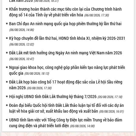
Lắk năm 2026
(06/08/2026, 18:27)
Hội thảo khoa học “Giải pháp thúc đẩy
Khẩn trương hoàn thành các mục tiêu còn lại của Chương trình hành
phát triển nền kinh tế xanh tại tỉnh
động số 14 của Tỉnh ủy về phát triển văn hóa
(06/08/2026, 17:30)
Đắk Lắk”
Ban Chỉ đạo An ninh mạng quốc gia họp phiên thường kỳ lần thứ hai
Tăng cường giám sát, đôn đốc thực
(06/08/2026, 14:06)
hiện nhiệm vụ quản lý tài sản công
hàng tuần
Kỳ họp chuyên đề lần thứ hai, HĐND tỉnh khóa XI, nhiệm kỳ 2026-2031
(06/08/2026, 12:02)
Tháo gỡ những vướng mắc, đẩy mạnh
công tác cải cách thủ tục hành chính
Đắk Lắk mít tinh hưởng ứng Ngày An ninh mạng Việt Nam năm 2026
tại Trung tâm Phục vụ hành chính
(06/08/2026, 10:47)
công tỉnh
Ngoại giao khoa học, công nghệ góp phần kiến tạo năng lực phát triển
Đắk Lắk: Tôn vinh 46 giải pháp tại Hội
quốc gia
(05/08/2026, 18:13)
thi Sáng tạo Kỹ thuật 2024 - 2025
Đắk Lắk họp báo công bố 17 hoạt động đặc sắc của Lễ hội Sầu riêng
Đắk Lắk rà soát, điều chỉnh Đề án 190
năm 2026
(05/08/2026, 17:30)
về phát triển nuôi trồng thủy sản
Hội nghị UBND tỉnh Đắk Lắk thường kỳ tháng 7/2026
(05/08/2026, 17:18)
Phó Chủ tịch UBND tỉnh Đắk Lắk
Trương Công Thái kiểm tra thực địa
Đoàn đại biểu Quốc hội tỉnh Đắk Lắk thảo luận tại tổ đối với các dự án
Dự án cao tốc Khánh Hòa - Buôn Ma
luật về hòa giải cơ sở, xuất khẩu lao động và xuất bản
(05/08/2026, 16:01)
Thuột
UBND tỉnh làm việc với Tổng Công ty Điện lực miền Trung về bảo đảm
Định vị cà phê Việt Nam như một “di
cung ứng điện và phát triển lưới điện
(05/08/2026, 14:00)
sản sống” trong dòng chảy toàn cầu