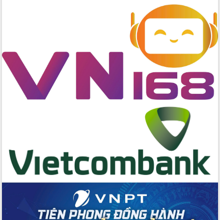
trong phòng chống tảo hôn và hôn
nhân cận huyết thống
Nông sản Tây Nguyên thu hút doanh
nghiệp nước ngoài
Đắk Lắk định vị thương hiệu du lịch
“Biển – Rừng – Cà phê” trong không
gian phát triển mới
Hội nghị chia sẻ kinh nghiệm, chuyển
giao kỹ thuật y tế, định hướng phát
triển chuyên sâu đến 2030
Chuyển đổi số mở ra không gian phát
triển trong lĩnh vực văn hóa, du lịch
Công bố quyết định của Ban Thường
vụ Tỉnh ủy về công tác cán bộ.
Thủ tướng Phạm Minh Chính: Khẩn
trương tái thiết cuộc sống người dân
sau thiên tai
Tập trung nâng cao chất lượng, tổ
chức sản xuất sầu riêng theo hướng
bền vững