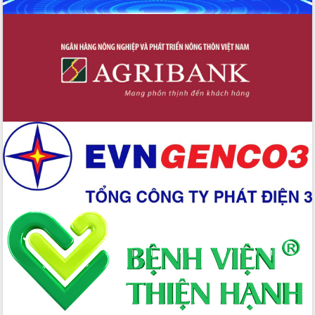
tác bầu cử tỉnh Đắk Lắk
Hội nghị Báo cáo viên Trung ương
tháng 01/2026
Phó Thủ tướng Hồ Quốc Dũng đánh giá
cao kết quả Chiến dịch Quang Trung
tại Đắk Lắk
Hội nghị Ban Chấp hành Đảng bộ tỉnh
Đắk Lắk lần thứ 2 (mở rộng)
Tập trung giải phóng mặt bằng, đẩy
nhanh tiến độ Tuyến đường bộ ven
biển
Gỡ khó, khởi công xây dựng, sửa chữa
toàn bộ nhà ở cho hộ dân đúng tiến độ
đề ra
UBND tỉnh Đắk Lắk tổng kết công tác
quốc phòng, quân sự địa phương năm
2025
Tập trung triển khai quyết liệt, đồng bộ
các giải pháp nhằm thực hiện hiệu quả
các nhiệm vụ đề ra năm 2025
Phát huy vai trò của người có uy tín