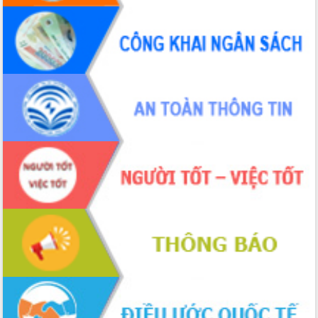
cấp xã
Đắk Lắk phát động hưởng ứng Ngày
Quyền của người tiêu dùng Việt Nam
2026
Đẩy mạnh cải cách hành chính, quyết
tâm đạt được mục tiêu tăng trưởng
hai con số trong năm 2026
Tổ chức trang trọng Lễ hội Đền thờ
Lương Văn Chánh năm 2026
Phó Bí thư Tỉnh ủy Đắk Lắk Đỗ Hữu
Huy giữ chức Bí thư Đảng ủy Ủy Ban
Nhân dân tỉnh
Bệnh án điện tử thúc đẩy chuyển đổi
số y tế tại Đắk Lắk
Chuyển đổi số thư viện: Mở rộng
không gian tri thức trong thời đại số
Đánh giá, rút kinh nghiệm công tác tổ
chức diễn tập trước ngày bầu cử
Chương trình “Gặp gỡ hữu nghị –
Friendship Meeting New Year 2026”