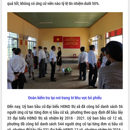
quả tốt, không có ứng cử viên nào tỷ lệ tín nhiệm dưới 50%.
VIDEO
Khám bệnh, cấp phát thuốc miễn phí
và tặng quà người dân xã Cư Pui
Hội nghị UBND tỉnh Đắk Lắk thường kỳ
tháng 7/2026
Lễ truy tặng danh hiệu “Bà Mẹ Việt
Nam Anh hùng” và trao Huân chương
Đoàn kiểm tra tại nơi trang trí khu vực bỏ phiếu
Lao động
Đến nay, Uỷ ban bầu cử đại biểu HĐND thị xã đã công bố danh sách 56
ALBUM ẢNH
UBND tỉnh Đắk Lắk triển khai nhiệm
người ứng cử tại từng đơn vị bầu cử xã, phường theo quy định để bầu lấy
vụ 6 tháng cuối năm 2026
33 đại biểu HĐND thị xã nhiệm kỳ 2016 - 2021. Uỷ ban bầu cử 12 xã,
Kỳ họp thứ Hai, Hội đồng nhân dân
phường đã công bố danh sách 544 người ứng cử tại từng đơn vị bầu cử
tỉnh khóa XI quyết nghị nhiều nội dung
xã, phường để bầu lấy 331 đại biểu HĐND 12 xã, phường nhiệm kỳ 2016 -