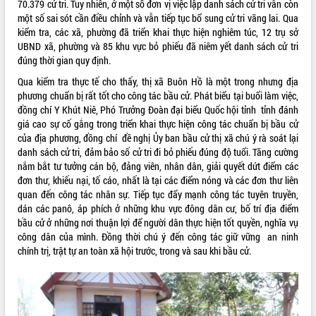
món ăn từ sầu riêng
70.379 cử tri. Tuy nhiên, ở một số đơn vị việc lập danh sách cử tri vẫn còn
một số sai sót cần điều chỉnh và vẫn tiếp tục bổ sung cử tri vãng lai. Qua
Đắk Lắk công bố Quy hoạch và xúc
kiểm tra, các xã, phường đã triển khai thực hiện nghiêm túc, 12 trụ sở
tiến đầu tư tỉnh
UBND xã, phường và 85 khu vực bỏ phiếu đã niêm yết danh sách cử tri
Ngành cá ngừ Đắk Lắk chủ động thích
đúng thời gian quy định.
ứng để giữ vững thị trường xuất khẩu
Qua kiểm tra thực tế cho thấy, thị xã Buôn Hồ là một trong nhưng địa
Diễn đàn Kinh tế tư nhân Việt Nam đột
phương chuẩn bị rất tốt cho công tác bầu cử. Phát biểu tại buổi làm việc,
phá cơ chế - Hợp tác công tư
đồng chí Y Khút Niê, Phó Trưởng Đoàn đại biểu Quốc hội tỉnh tỉnh đánh
Đề án 06 tạo bước ngoặt đột phá trong
giá cao sự cố gắng trong triển khai thực hiện công tác chuẩn bị bầu cử
cải cách hành chính tỉnh Đắk Lắk
của địa phương, đồng chí đề nghị Ủy ban bầu cử thị xã chú ý rà soát lại
Kết nối tour, đẩy mạnh chuyển đổi số
danh sách cử tri, đảm bảo số cử tri đi bỏ phiếu đúng độ tuổi. Tăng cường
để phát triển du lịch Đắk Lắk
nắm bắt tư tưởng cán bộ, đảng viên, nhân dân, giải quyết dứt điểm các
Khởi động Dự án Đầu tư xây dựng hạ
đơn thư, khiếu nại, tố cáo, nhất là tại các điểm nóng và các đơn thư liên
tầng kỹ thuật Cụm công nghiệp Tân
quan đến công tác nhân sự. Tiếp tục đẩy mạnh công tác tuyên truyền,
Tiến
dán các panô, áp phích ở những khu vực đông dân cư, bố trí địa điểm
bầu cử ở những nơi thuận lợi để người dân thực hiện tốt quyền, nghĩa vụ
Gặp mặt các cơ quan báo chí nhân Kỷ
công dân của mình. Đồng thời chú ý đến công tác giữ vững an ninh
niệm 101 năm Ngày Báo chí Cách
chính trị, trật tự an toàn xã hội trước, trong và sau khi bầu cử.
mạng Việt Nam
Đắk Lắk sơ kết 4 năm triển khai thực
hiện Đề án 06 của Chính phủ
Họp báo thông tin về Hội nghị Công bố