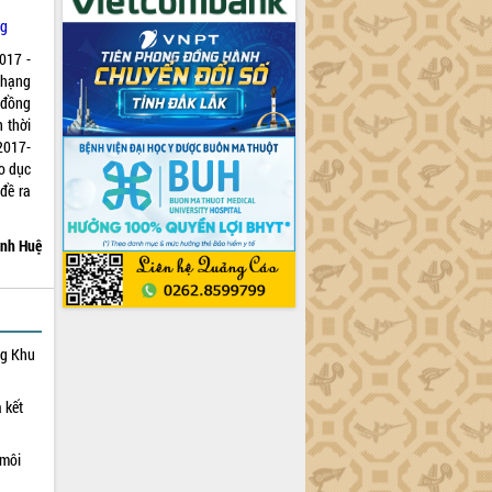
ng
017 -
 hạng
đồng
 thời
 2017-
áo dục
đề ra
nh Huệ
ng Khu
 kết
 môi