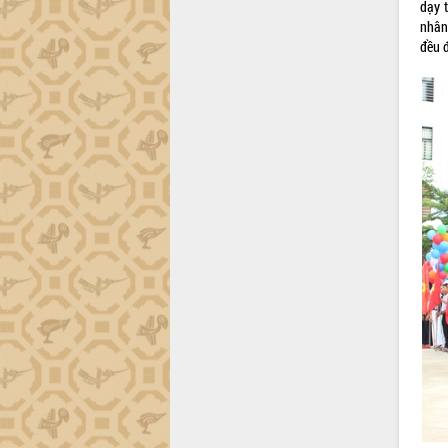
trường Nguyễn Hoàng Hiệp khảo sát
dạy 
vùng trồng và doanh nghiệp đóng gói
nhân
sầu riêng tại Đắk Lắk
đều 
Trình diễn nghệ thuật chế biến các
món ăn từ sầu riêng
Đắk Lắk công bố Quy hoạch và xúc
tiến đầu tư tỉnh
Ngành cá ngừ Đắk Lắk chủ động thích
ứng để giữ vững thị trường xuất khẩu
Diễn đàn Kinh tế tư nhân Việt Nam đột
phá cơ chế - Hợp tác công tư
Đề án 06 tạo bước ngoặt đột phá trong
cải cách hành chính tỉnh Đắk Lắk
Kết nối tour, đẩy mạnh chuyển đổi số
để phát triển du lịch Đắk Lắk
Khởi động Dự án Đầu tư xây dựng hạ
tầng kỹ thuật Cụm công nghiệp Tân
Tiến
Gặp mặt các cơ quan báo chí nhân Kỷ
niệm 101 năm Ngày Báo chí Cách
mạng Việt Nam