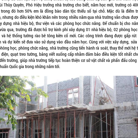
ùi Thùy Quyên, Phó Hiệu trưởng nhà trường cho biết, năm học mới, trường có 40
, trong đó hơn 50% em là đồng bào dân tộc thiểu số tại chỗ. Mặc dù là điểm t
h, nhưng do điều kiện khó khăn nên trong nhiều năm qua nhà trường vẫn chưa đượ
ây dựng nhà hiệu bộ, thư viện và các phòng học chức năng. Để chuẩn bị cho năm
, vừa qua, trường đã được hỗ trợ kinh phí xây dựng 01 nhà hiệu bộ, 02 phòng học
 và hệ thống tường rào bê tông kiên cố mới. Các công trình đang được gấp rút
h và dự kiến sẽ đưa vào sử dụng vào đầu năm học. Cùng với việc xây dựng, sửa
phòng học, phòng chức năng, nhà trường cũng tiến hành rà soát, thay thế mới hệ 
 điện, quạt treo tường, bảng viết xuống cấp nhằm đảm bảo điều kiện tốt nhất cho
đến trường, giúp nhà trường tiếp tục hoàn thiện cơ sở vật chất và phấn đấu côn
chuẩn Quốc gia trong những năm tới.