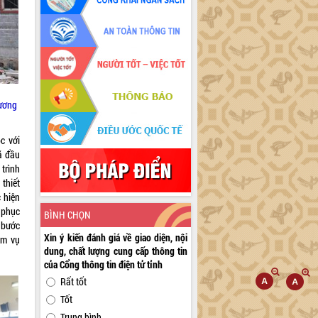
rương
 với
ã đầu
trình
thiết
 hiện
 phục
BÌNH CHỌN
 bước
Xin ý kiến đánh giá về giao diện, nội
̣m vụ
dung, chất lượng cung cấp thông tin
của Cổng thông tin điện tử tỉnh
Rất tốt
Tốt
Trung bình