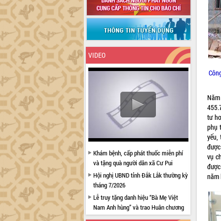
VIDEO
Công
Năm 
455.7
tư h
phụ t
yếu
đượ
Khám bệnh, cấp phát thuốc miễn phí
vụ ch
và tặng quà người dân xã Cư Pui
được
Hội nghị UBND tỉnh Đắk Lắk thường kỳ
năm h
tháng 7/2026
Lễ truy tặng danh hiệu “Bà Mẹ Việt
Nam Anh hùng” và trao Huân chương
Lao động