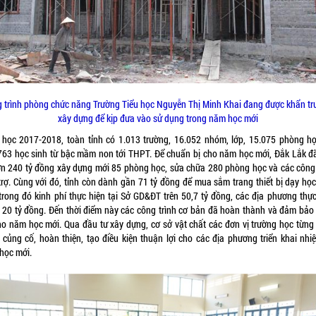
 trình phòng chức năng Trường Tiểu học Nguyễn Thị Minh Khai đang được khẩn t
xây dựng để kịp đưa vào sử dụng trong năm học mới
học 2017-2018, toàn tỉnh có 1.013 trường, 16.052 nhóm, lớp, 15.075 phòng học
63 học sinh từ bậc mầm non tới THPT. Để chuẩn bị cho năm học mới, Đắk Lắk đ
ơn 240 tỷ đồng xây dựng mới 85 phòng học, sửa chữa 280 phòng học và các công 
rợ. Cùng với đó, tỉnh còn dành gần 71 tỷ đồng để mua sắm trang thiết bị dạy học 
, trong đó kinh phí thực hiện tại Sở GD&ĐT trên 50,7 tỷ đồng, các địa phương thực
c 20 tỷ đồng. Đến thời điểm này các công trình cơ bản đã hoàn thành và đảm bảo
o năm học mới. Qua đầu tư xây dựng, cơ sở vật chất các đơn vị trường học từng
 củng cố, hoàn thiện, tạo điều kiện thuận lợi cho các địa phương triển khai nhiê
ọc mới.