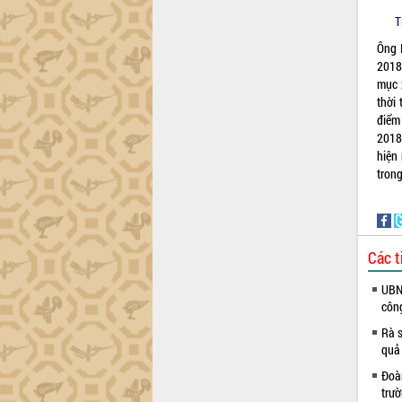
Đắk Lắk sơ kết 4 năm triển khai thực
T
hiện Đề án 06 của Chính phủ
Ông 
Họp báo thông tin về Hội nghị Công bố
2018
Quy hoạch và Xúc tiến đầu tư tỉnh Đắk
mục 
Lắk
thời
Khơi thông điểm nghẽn, đẩy nhanh
điểm
giải ngân vốn khắc phục thiên tai
2018 
hiện 
HĐND tỉnh thông qua điều chỉnh Quy
trong
hoạch tỉnh thời kỳ 2021-2030
Hội thảo góp ý hồ sơ điều chỉnh quy
hoạch tỉnh Đắk Lắk thời kỳ 2021-2030,
tầm nhìn đến năm 2050
Các t
Nâng cao hiệu quả hoạt động của các
doanh nghiệp nhà nước
UBND
Hội nghị triển khai kết nối mạng
côn
truyền số liệu chuyên dùng phục vụ cơ
Rà s
quan Đảng, Nhà nước
quả
Lễ phát động chuỗi hoạt động chung
tay làm sạch môi trường
Đoàn
trư
Xã Ea Kar bước chuyển mình trong