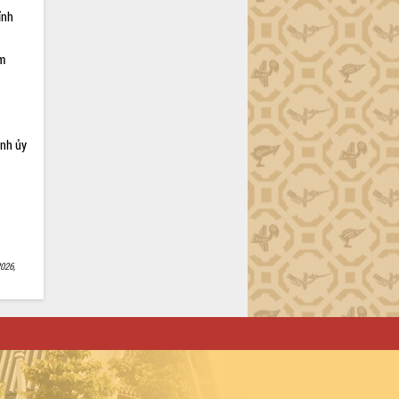
ỉnh
ạm
ỉnh ủy
026,