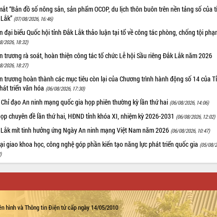
ắt “Bản đồ số nông sản, sản phẩm OCOP, du lịch thôn buôn trên nền tảng số của t
 Lắk”
(07/08/2026, 16:46)
 đại biểu Quốc hội tỉnh Đắk Lắk thảo luận tại tổ về công tác phòng, chống tội ph
8/2026, 18:32)
 trương rà soát, hoàn thiện công tác tổ chức Lễ hội Sầu riêng Đắk Lắk năm 2026
8/2026, 18:27)
 trương hoàn thành các mục tiêu còn lại của Chương trình hành động số 14 của T
hát triển văn hóa
(06/08/2026, 17:30)
 Chỉ đạo An ninh mạng quốc gia họp phiên thường kỳ lần thứ hai
(06/08/2026, 14:06)
họp chuyên đề lần thứ hai, HĐND tỉnh khóa XI, nhiệm kỳ 2026-2031
(06/08/2026, 12:02)
 Lắk mít tinh hưởng ứng Ngày An ninh mạng Việt Nam năm 2026
(06/08/2026, 10:47)
i giao khoa học, công nghệ góp phần kiến tạo năng lực phát triển quốc gia
(05/08/2
)
n hình và Thông tin Điện tử cấp ngày 14/05/2010