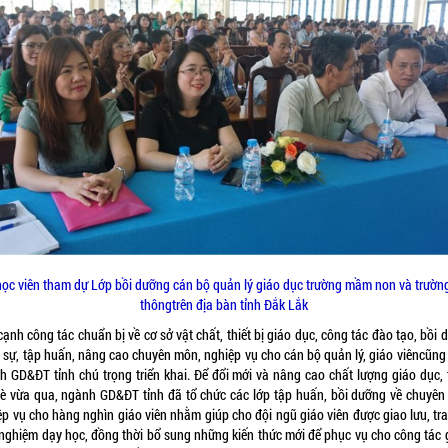
học viên tham dự Lớp bồi dưỡng cán bộ quản lý giáo dục trường mầm non và trườ
thôngtrên địa bàn tỉnh Đắk Lắk
̣nh công tác chuẩn bị về cơ sở vật chất, thiết bị giáo dục, công tác đào tạo, bồi
 sự, tập huấn, nâng cao chuyên môn, nghiệp vụ cho cán bộ quản lý, giáo viêncũng
h GD&ĐT tỉnh chú trọng triển khai. Để đổi mới và nâng cao chất lượng giáo dục, 
hè vừa qua, ngành GD&ĐT tỉnh đã tổ chức các lớp tập huấn, bồi dưỡng về chuyên
p vụ cho hàng nghìn giáo viên nhằm giúp cho đội ngũ giáo viên được giao lưu, tra
nghiệm dạy học, đồng thời bổ sung những kiến thức mới để phục vụ cho công tác 