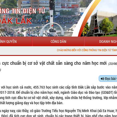
ÍNH QUYỀN
CÔNG DÂN
DOANH NGH
CHÀO MỪNG ĐẾN VỚI CỔNG THÔNG TIN ĐIỆN TỬ TỈNH ĐẮK LẮK
h cực chuẩn bị cơ sở vật chất sẵn sàng cho năm học mới
(23/08
)
Đọc bài 
 với học sinh cả nước, 455.763 học sinh các cấp tỉnh Đắk Lắk sắp bước vào nă
017-2018. Để chuẩn bị cho năm học mới, ngành Giáo dục và Đào tạo (GD&ĐT) tỉ
ang tích cực đầu tư cơ sở vật chất, xây dựng, sửa chữa hệ thống trường, lớp nhằ
chất lượng giảng dạy và học tập trên địa bàn.
u ngày nay, các thầy, cô giáo Trường Tiểu học Nguyễn Thị Minh Khai (xã Ea Huar, 
 Đôn) đã tích cực dọn vệ sinh, chuẩn bị các trang thiết bị, bàn ghế cho năm học