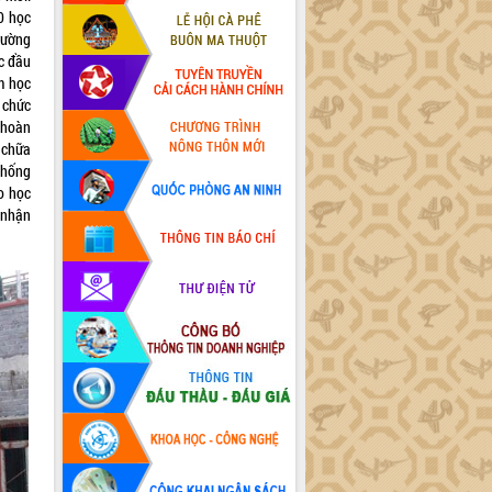
0 học
rường
c đầu
 học
 chức
 hoàn
 chữa
thống
 học
g nhận