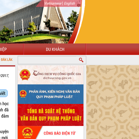
|
Vietnamese
English
IỆP
DU KHÁCH
/2017,
viết
m học
nh đã
m đảm
huyện
 mới.