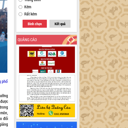
Kém
Rất kém
Bình chọn
Kết quả
QUẢNG CÁO
ng phổ
 dưỡng
 được
trong
 môn,
o đổi
giảng