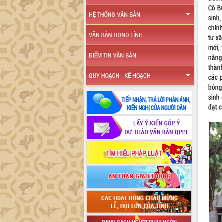
Cô B
HỆ THỐNG VĂN BẢN
sinh
chín
VĂN BẢN HĐND TỈNH
tư x
mới
ĐIỂM TIN VĂN BẢN
năng
thàn
QUY HOẠCH - KẾ HOẠCH
các 
bóng
sinh 
đạt 