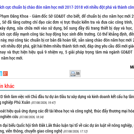
ích cực chuẩn bị chào đón năm học mới 2017-2018 với nhiều đột phá và thành cô
Phạm Đăng Khoa - Giám đốc Sở GD&ĐT cho biết, để chuẩn bị cho năm học mới 2
, Sở đã tăng cường chỉ đạo các đơn vị trực thuộc kiểm tra và đưa các công trình,
xây dựng, sửa chữa mới vào sử dụng, bổ sung đầy đủ trang thiết bị dạy và học, 
 tích cực đẩy mạnh công tác huy động học sinh đến trường. Có thể khẳng định, đến
 này, mọi công tác chuẩn bị cơ bản đã hoàn tất, sẵn sàng chào đón năm học mới
với nhiều đột phá, gặt hái thêm nhiều thành tích mới, đáp ứng yêu cầu đổi mới gi
nay và thực hiện hiệu quả 9 nhiệm vụ, 5 giải pháp trọng tâm mà ngành GD&ĐT 
 năm học mới.
Mi
In
in khác
 tỉnh làm việc với Chủ đầu tư dự án Đầu tư xây dựng và kinh doanh kết cấu hạ tầ
g nghiệp Phú Xuân
(07/08/2026, 19:47)
oát hiệu quả ứng dụng các đề tài khoa học và công nghệ, thúc đẩy thương mại hóa
 nghiên cứu
(07/08/2026, 18:34)
 đại biểu Quốc hội tỉnh Đắk Lắk thảo luận tại tổ về các dự án luật về nông nghiệp,
ờng, viễn thông, chuyển giao công nghệ
(07/08/2026, 17:12)