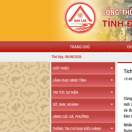
TRANG CHỦ
CH
Thứ bảy, 08/08/2026
GIỚI THIỆU
Tíc
15:49
LÃNH ĐẠO UBND TỈNH
TIN TỨC SỰ KIỆN
Cùng
mới 2
SỞ, BAN, NGÀNH
và đ
bảo 
UBND CÁC XÃ, PHƯỜNG
Nhiề
THÔNG TIN CHỈ ĐẠO ĐIỀU HÀNH
Buôn