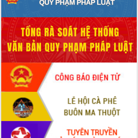
Quy hoạch và Xúc tiến đầu tư tỉnh Đắk
Lắk
Khơi thông điểm nghẽn, đẩy nhanh
giải ngân vốn khắc phục thiên tai
HĐND tỉnh thông qua điều chỉnh Quy
hoạch tỉnh thời kỳ 2021-2030
Hội thảo góp ý hồ sơ điều chỉnh quy
hoạch tỉnh Đắk Lắk thời kỳ 2021-2030,
tầm nhìn đến năm 2050
Nâng cao hiệu quả hoạt động của các
doanh nghiệp nhà nước
Hội nghị triển khai kết nối mạng
truyền số liệu chuyên dùng phục vụ cơ
quan Đảng, Nhà nước
Lễ phát động chuỗi hoạt động chung
tay làm sạch môi trường
Xã Ea Kar bước chuyển mình trong
công tác cải cách hành chính mô hình
mới
UBND tỉnh họp báo định kỳ tháng 4
năm 2026