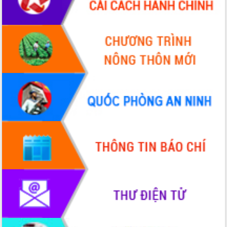
Hội thảo khoa học “Giải pháp thúc đẩy
phát triển nền kinh tế xanh tại tỉnh
Đắk Lắk”
Tăng cường giám sát, đôn đốc thực
hiện nhiệm vụ quản lý tài sản công
hàng tuần
Tháo gỡ những vướng mắc, đẩy mạnh
công tác cải cách thủ tục hành chính
tại Trung tâm Phục vụ hành chính
công tỉnh
Đắk Lắk: Tôn vinh 46 giải pháp tại Hội
thi Sáng tạo Kỹ thuật 2024 - 2025
Đắk Lắk rà soát, điều chỉnh Đề án 190
về phát triển nuôi trồng thủy sản
Phó Chủ tịch UBND tỉnh Đắk Lắk
Trương Công Thái kiểm tra thực địa
Dự án cao tốc Khánh Hòa - Buôn Ma
Thuột
Định vị cà phê Việt Nam như một “di
sản sống” trong dòng chảy toàn cầu