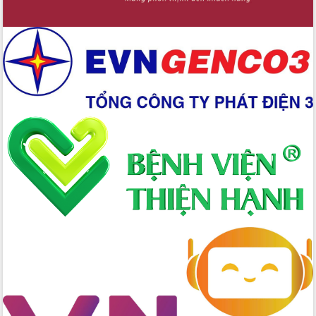
Bầu cử Quốc hội và HĐND: Cử tri Đắk
Lắk gửi gắm niềm tin, kỳ vọng vào lá
phiếu
Đắk Lắk sẵn sàng các điều kiện cho
Ngày hội bầu cử đại biểu Quốc hội
khóa XVI và HĐND các cấp nhiệm kỳ
2026-2031
Đảm bảo cuộc bầu cử đại biểu Quốc
hội và đại biểu HĐND các cấp diễn ra
an toàn, hiệu quả, đúng quy định
Thủ tướng Chính phủ Phạm Minh Chính
kiểm tra, chỉ đạo hoàn thành các dự
án cao tốc và thăm khu tái định cư tại
Đắk Lắk
Sôi nổi Hội đua ngựa truyền thống Gò
Thì Thùng mừng Xuân Bính Ngọ 2026
Lãnh đạo tỉnh dâng hương tưởng niệm
tại Đập Đồng Cam đầu Xuân Bính Ngọ
Ngành nông nghiệp phấn đấu tăng
trưởng đạt 5,86% trong năm 2026
UBND tỉnh Đắk Lắk triển khai công tác