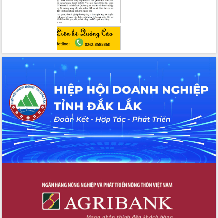
cấp xã
Đắk Lắk phát động hưởng ứng Ngày
Quyền của người tiêu dùng Việt Nam
2026
Đẩy mạnh cải cách hành chính, quyết
tâm đạt được mục tiêu tăng trưởng
hai con số trong năm 2026
Tổ chức trang trọng Lễ hội Đền thờ
Lương Văn Chánh năm 2026
Phó Bí thư Tỉnh ủy Đắk Lắk Đỗ Hữu
Huy giữ chức Bí thư Đảng ủy Ủy Ban
Nhân dân tỉnh
Bệnh án điện tử thúc đẩy chuyển đổi
số y tế tại Đắk Lắk
Chuyển đổi số thư viện: Mở rộng
không gian tri thức trong thời đại số
Đánh giá, rút kinh nghiệm công tác tổ
chức diễn tập trước ngày bầu cử
Chương trình “Gặp gỡ hữu nghị –
Friendship Meeting New Year 2026”