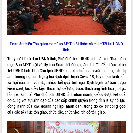
ĐIỂM TIN VĂN BẢN
QUY HOẠCH - KẾ HOẠCH
Đoàn đại biểu Tòa giám mục Ban Mê Thuột thăm và chúc Tết tại UBND
tỉnh.
Thay mặt lãnh đạo UBND tỉnh, Phó Chủ tịch UBND tỉnh cảm ơn Tòa giám
mục Ban Mê Thuột và Ủy ban Đoàn kết Công giáo tỉnh đã đến thăm, chúc
Tết UBND tỉnh. Phó Chủ tịch UBND tỉnh cho biết, năm vừa qua, mặc dù bị
ảnh hưởng nghiêm trọng bởi dịch dịch bệnh Covid-19, tuy nhiên kinh tế -
xã hội của tỉnh vẫn đạt nhiều kết quả tích cực. Dịch bệnh cơ bản được
kiểm soát, tạo điều kiện thuận lợi để từng bước thích ứng linh hoạt, phục
hồi nền kinh tế. Phó Chủ tịch UBND tỉnh nhấn mạnh, để có được kết quả
đó cùng với sự lãnh đạo của các cấp chính quyền trong tỉnh là sự nỗ lực,
đồng hành của các doanh nghiệp, nhân dân, trong đó có sự đóng góp
của các tổ chức tôn giáo, chức sắc, chức việc, tín đồ tôn giáo.