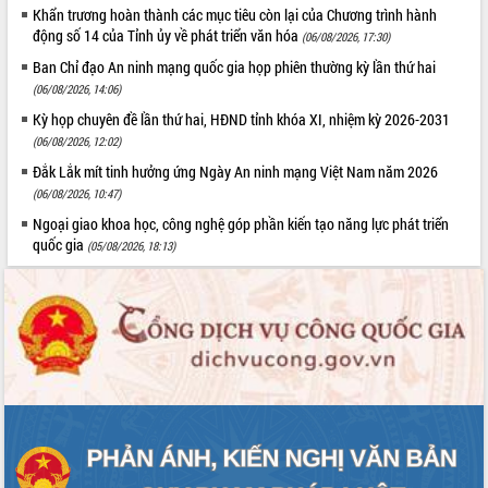
món ăn từ sầu riêng
Khẩn trương hoàn thành các mục tiêu còn lại của Chương trình hành
Đắk Lắk công bố Quy hoạch và xúc
động số 14 của Tỉnh ủy về phát triển văn hóa
(06/08/2026, 17:30)
tiến đầu tư tỉnh
Ban Chỉ đạo An ninh mạng quốc gia họp phiên thường kỳ lần thứ hai
Ngành cá ngừ Đắk Lắk chủ động thích
(06/08/2026, 14:06)
ứng để giữ vững thị trường xuất khẩu
Kỳ họp chuyên đề lần thứ hai, HĐND tỉnh khóa XI, nhiệm kỳ 2026-2031
Diễn đàn Kinh tế tư nhân Việt Nam đột
(06/08/2026, 12:02)
phá cơ chế - Hợp tác công tư
Đắk Lắk mít tinh hưởng ứng Ngày An ninh mạng Việt Nam năm 2026
Đề án 06 tạo bước ngoặt đột phá trong
(06/08/2026, 10:47)
cải cách hành chính tỉnh Đắk Lắk
Ngoại giao khoa học, công nghệ góp phần kiến tạo năng lực phát triển
Kết nối tour, đẩy mạnh chuyển đổi số
quốc gia
(05/08/2026, 18:13)
để phát triển du lịch Đắk Lắk
Khởi động Dự án Đầu tư xây dựng hạ
tầng kỹ thuật Cụm công nghiệp Tân
Tiến
Gặp mặt các cơ quan báo chí nhân Kỷ
niệm 101 năm Ngày Báo chí Cách
mạng Việt Nam
Đắk Lắk sơ kết 4 năm triển khai thực
hiện Đề án 06 của Chính phủ
Họp báo thông tin về Hội nghị Công bố