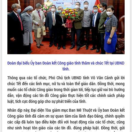
VIDEO
Đoàn đại biểu Ủy ban Đoàn kết Công giáo tỉnh thăm và chúc Tết tại UBND
Khám bệnh, cấp phát thuốc miễn phí
tỉnh.
và tặng quà người dân xã Cư Pui
Thông qua các tổ chức, Phó Chủ tịch UBND tỉnh Võ Văn Cảnh gửi lời
Hội nghị UBND tỉnh Đắk Lắk thường kỳ
chúc Tết đến các linh mục, nữ tu và toàn thể giáo dân. Đồng thời, mong
tháng 7/2026
muốn các tổ chức Công giáo trong thời gian tới, tiếp tục giữ vai trò hướng
Lễ truy tặng danh hiệu “Bà Mẹ Việt
dẫn, vận động các tín đồ Công giáo thực hiện tốt các chính sách pháp
Nam Anh hùng” và trao Huân chương
luật, tích cực đóng góp cho sự phát triển của tỉnh.
Lao động
Nhân dịp này, Đại diện Tòa giám mục Ban Mê Thuột và Ủy ban Đoàn kết
ALBUM ẢNH
UBND tỉnh Đắk Lắk triển khai nhiệm
Công giáo tỉnh đã cảm ơn sự quan tâm của lãnh đạo Đảng, chính quyền
vụ 6 tháng cuối năm 2026
các cấp đã luôn tạo điều kiện đối với hoạt động của các tổ chức, cũng
Kỳ họp thứ Hai, Hội đồng nhân dân
như sinh hoạt tôn giáo của các tín đồ. đúng pháp luật. Đồng thời, gửi
tỉnh khóa XI quyết nghị nhiều nội dung