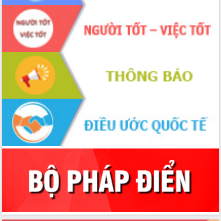
Thứ trưởng Bộ Y tế làm việc với tỉnh
Đắk Lắk về phát triển nhân lực y tế
cho trạm y tế cấp xã
Du lịch Đắk Lắk nâng tầm trải nghiệm
du khách thông qua Hệ thống cơ sở dữ
liệu và Bản đồ số
Tập huấn ứng dụng trí tuệ nhân tạo (AI)
trong thương mại điện tử năm 2026
Đoàn đại biểu Quốc hội tỉnh Đắk Lắk
trao đổi thông tin trước Kỳ họp thứ
nhất, Quốc hội khóa XVI
Quyết liệt cải cách hành chính, khơi
thông nguồn lực phát triển
Nâng cao hiệu lực, hiệu quả HĐND
tỉnh thông qua hiện đại hóa hành chính
Xã Ea Phê gắn cải cách hành chính với
chuyển đổi số
Phó Chủ tịch Thường trực UBND tỉnh
Hồ Thị Nguyên Thảo làm việc tại Trung
tâm Phục vụ hành chính công xã Ea
Phê