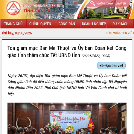
|
Vietnamese
English
TRANG CHỦ
CHÍNH QUYỀN
CÔNG DÂN
DOANH NGHIỆP
DU KHÁCH
Thứ bảy, 08/08/2026
CHÀO MỪNG ĐẾN VỚI CỔNG THÔNG TIN 
GIỚI THIỆU
Tòa giám mục Ban Mê Thuột và Ủy ban Đoàn kết Công
giáo tỉnh thăm chúc Tết UBND tỉnh
(26/01/2022, 16:38)
LÃNH ĐẠO UBND TỈNH
Đọc bài viết
TIN TỨC SỰ KIỆN
Ngày 26/01, đại diện Tòa giám mục Ban Mê Thuột và Ủy ban Đoàn kết
SỞ, BAN, NGÀNH
Công giáo tỉnh đã đến thăm, chúc mừng UBND tỉnh nhân dịp Tết Nguyên
đán Nhâm Dần 2022. Phó Chủ tịch UBND tỉnh Võ Văn Cảnh chủ trì buổi
UBND CÁC XÃ, PHƯỜNG
tiếp.
THÔNG TIN CHỈ ĐẠO ĐIỀU HÀNH
HỆ THỐNG VĂN BẢN
VĂN BẢN HĐND TỈNH