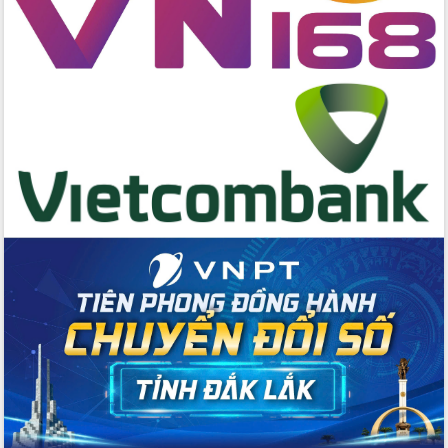
quốc phòng, quân sự địa phương năm
2026
Đắk Lắk tập trung toàn lực khắc phục
tồn tại IUU, sẵn sàng làm việc với
Đoàn thanh tra EC
Chủ tịch UBND tỉnh Tạ Anh Tuấn thăm,
chúc mừng các bệnh viện nhân Ngày
Thầy thuốc Việt Nam
Rộn ràng lễ hội truyền thống Sông
nước Đà Nông lần thứ I năm 2026
Kỳ họp Chuyên đề lần thứ Năm, HĐND
tỉnh Đắk Lắk thông qua các nghị quyết
quan trọng
Thống nhất danh sách giới thiệu ứng
cử đại biểu Quốc hội khoá XVI và đại
biểu HĐND tỉnh Đắk Lắk, nhiệm kỳ
2026-2031
Phát động hai phong trào thi đua quan
trọng trong kỷ nguyên mới
Hội nghị lần thứ tư Ban Chỉ đạo công