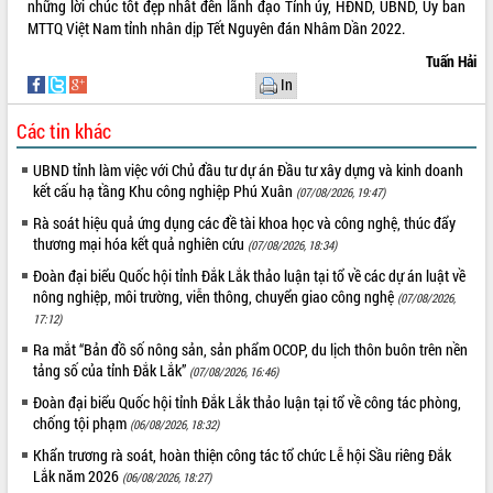
những lời chúc tốt đẹp nhất đến lãnh đạo Tỉnh ủy, HĐND, UBND, Ủy ban
quan trọng
MTTQ Việt Nam tỉnh nhân dịp Tết Nguyên đán Nhâm Dần 2022.
Bí thư Tỉnh ủy Lương Nguyễn Minh
Tuấn Hải
Triết thăm, tặng quà người có công với
In
cách mạng
Rà soát, hoàn thiện hệ thống thiết chế
Các tin khác
văn hóa, thể thao đáp ứng yêu cầu
LIÊN KẾT WEB
phát triển mới
UBND tỉnh làm việc với Chủ đầu tư dự án Đầu tư xây dựng và kinh doanh
kết cấu hạ tầng Khu công nghiệp Phú Xuân
Thường trực HĐND tỉnh Đắk Lắk gặp
(07/08/2026, 19:47)
mặt Đoàn chuyên gia y tế TP. Hồ Chí
Rà soát hiệu quả ứng dụng các đề tài khoa học và công nghệ, thúc đẩy
Minh
thương mại hóa kết quả nghiên cứu
(07/08/2026, 18:34)
THỐNG KÊ TRUY CẬP
Lễ truy điệu và an táng hài cốt liệt sĩ
Đoàn đại biểu Quốc hội tỉnh Đắk Lắk thảo luận tại tổ về các dự án luật về
tại Nghĩa trang Liệt sĩ xã Sơn Hòa
Hôm nay:
28218
nông nghiệp, môi trường, viễn thông, chuyển giao công nghệ
(07/08/2026,
Bàn giải pháp tháo gỡ khó khăn trong
Tất cả:
66073541
17:12)
xuất khẩu sầu riêng và triển khai quy
Ra mắt “Bản đồ số nông sản, sản phẩm OCOP, du lịch thôn buôn trên nền
định EUDR
tảng số của tỉnh Đắk Lắk”
(07/08/2026, 16:46)
Thứ trưởng Bộ Nông nghiệp và Môi
Đoàn đại biểu Quốc hội tỉnh Đắk Lắk thảo luận tại tổ về công tác phòng,
trường Nguyễn Hoàng Hiệp khảo sát
chống tội phạm
(06/08/2026, 18:32)
vùng trồng và doanh nghiệp đóng gói
sầu riêng tại Đắk Lắk
Khẩn trương rà soát, hoàn thiện công tác tổ chức Lễ hội Sầu riêng Đắk
Lắk năm 2026
Trình diễn nghệ thuật chế biến các
(06/08/2026, 18:27)