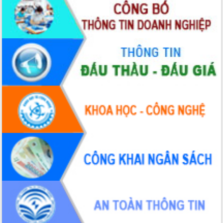
Xây dựng nông thôn mới: Nâng cao đời
sống người dân từ những mô hình thiết
thực
Quyết liệt tháo gỡ vướng mắc, đẩy
nhanh tiến độ các dự án trọng điểm
trong Khu kinh tế Nam Phú Yên
Hòn Yến phát triển du lịch gắn với bảo
tồn biển
Lấy ý kiến điều chỉnh Quy hoạch tỉnh
Đắk Lắk thời kỳ 2021-2030, tầm nhìn
đến năm 2050
Phát động chiến dịch 30 ngày đêm
giải phóng mặt bằng Tuyến đường bộ
ven biển
Đắk Lắk nỗ lực thúc đẩy tăng trưởng
kinh tế từ 10% trở lên trong Quý
II/2026
Đắk Lắk ký kết thỏa thuận hợp tác về
chuyển đổi số giai đoạn 2026 – 2030
với Tập đoàn Bưu chính Viễn thông
Việt Nam