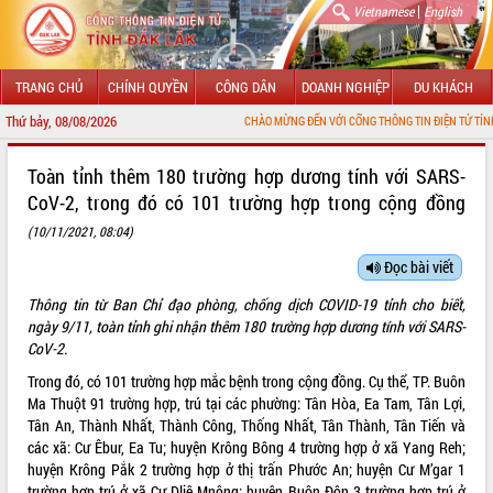
|
Vietnamese
English
TRANG CHỦ
CHÍNH QUYỀN
CÔNG DÂN
DOANH NGHIỆP
DU KHÁCH
Thứ bảy, 08/08/2026
CHÀO MỪNG ĐẾN VỚI CỔNG THÔNG TIN ĐIỆN TỬ TỈNH ĐẮK LẮK
GIỚI THIỆU
Toàn tỉnh thêm 180 trường hợp dương tính với SARS-
CoV-2, trong đó có 101 trường hợp trong cộng đồng
LÃNH ĐẠO UBND TỈNH
(10/11/2021, 08:04)
TIN TỨC SỰ KIỆN
Đọc bài viết
SỞ, BAN, NGÀNH
Thông tin từ Ban Chỉ đạo phòng, chống dịch COVID-19 tỉnh cho biết,
ngày 9/11, toàn tỉnh ghi nhận thêm 180 trường hợp dương tính với SARS-
UBND CÁC XÃ, PHƯỜNG
CoV-2.
Trong đó, có 101 trường hợp mắc bệnh trong cộng đồng. Cụ thể, TP. Buôn
THÔNG TIN CHỈ ĐẠO ĐIỀU HÀNH
Ma Thuột 91 trường hợp, trú tại các phường: Tân Hòa, Ea Tam, Tân Lợi,
Tân An, Thành Nhất, Thành Công, Thống Nhất, Tân Thành, Tân Tiến và
HỆ THỐNG VĂN BẢN
các xã: Cư Êbur, Ea Tu; huyện Krông Bông 4 trường hợp ở xã Yang Reh;
huyện Krông Pắk 2 trường hợp ở thị trấn Phước An; huyện Cư M’gar 1
VĂN BẢN HĐND TỈNH
trường hợp trú ở xã Cư Dliê Mnông; huyện Buôn Đôn 3 trường hợp trú ở