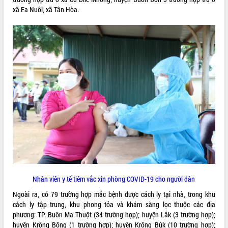
xã Ea Nuôl, xã Tân Hòa.
ĐIỂM TIN VĂN BẢN
QUY HOẠCH - KẾ HOẠCH
Nhân viên y tế tiêm vắc xin phòng COVID-19 cho người dân
Ngoài ra, có 79 trường hợp mắc bệnh được cách ly tại nhà, trong khu
cách ly tập trung, khu phong tỏa và khám sàng lọc thuộc các địa
phương: TP. Buôn Ma Thuột (34 trường hợp); huyện Lắk (3 trường hợp);
huyện Krông Bông (1 trường hợp); huyện Krông Búk (10 trường hợp);