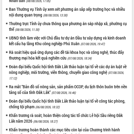
Nhân dân
(08/08/2026, 17:05)
Tất cả:
66089398
Ban Thường vụ Tỉnh ủy xem xét phương án sắp xếp trường học và nhiều
nội dung quan trọng
(08/08/2026, 13:30)
Thường trực Tỉnh ủy chưa thông qua phương án sáp nhập xã, phường cụ
thể
(08/08/2026, 11:30)
UBND tỉnh làm việc với Chủ đầu tư dự án Đầu tư xây dựng và kinh doanh
kết cấu hạ tầng Khu công nghiệp Phú Xuân
(07/08/2026, 19:47)
Rà soát hiệu quả ứng dụng các đề tài khoa học và công nghệ, thúc đẩy
thương mại hóa kết quả nghiên cứu
(07/08/2026, 18:34)
Đoàn đại biểu Quốc hội tỉnh Đắk Lắk thảo luận tại tổ về các dự án luật về
nông nghiệp, môi trường, viễn thông, chuyển giao công nghệ
(07/08/2026,
17:12)
Ra mắt “Bản đồ số nông sản, sản phẩm OCOP, du lịch thôn buôn trên nền
tảng số của tỉnh Đắk Lắk”
(07/08/2026, 16:46)
Đoàn đại biểu Quốc hội tỉnh Đắk Lắk thảo luận tại tổ về công tác phòng,
chống tội phạm
(06/08/2026, 18:32)
Khẩn trương rà soát, hoàn thiện công tác tổ chức Lễ hội Sầu riêng Đắk
Lắk năm 2026
(06/08/2026, 18:27)
Khẩn trương hoàn thành các mục tiêu còn lại của Chương trình hành