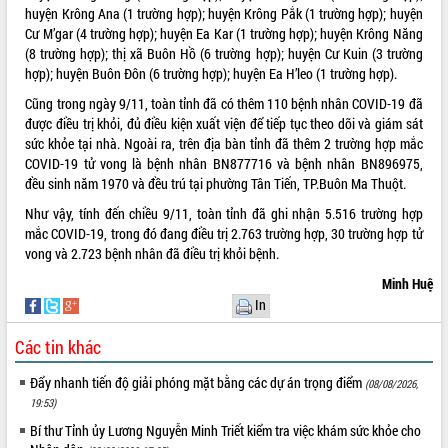
huyện Krông Ana (1 trường hợp); huyện Krông Pắk (1 trường hợp); huyện
VIDEO
Cư M’gar (4 trường hợp); huyện Ea Kar (1 trường hợp); huyện Krông Năng
(8 trường hợp); thị xã Buôn Hồ (6 trường hợp); huyện Cư Kuin (3 trường
Không có file video nào để phát.
hợp); huyện Buôn Đôn (6 trường hợp); huyện Ea H’leo (1 trường hợp).
Cũng trong ngày 9/11, toàn tỉnh đã có thêm 110 bệnh nhân COVID-19 đã
ALBUM ẢNH
được điều trị khỏi, đủ điều kiện xuất viện để tiếp tục theo dõi và giám sát
sức khỏe tại nhà. Ngoài ra, trên địa bàn tỉnh đã thêm 2 trường hợp mắc
COVID-19 tử vong là bệnh nhân BN877716 và bệnh nhân BN896975,
đều sinh năm 1970 và đều trú tại phường Tân Tiến, TP.Buôn Ma Thuột.
Như vậy, tính đến chiều 9/11, toàn tỉnh đã ghi nhận 5.516 trường hợp
mắc COVID-19, trong đó đang điều trị 2.763 trường hợp, 30 trường hợp tử
vong và 2.723 bệnh nhân đã điều trị khỏi bệnh.
Minh Huệ
In
LIÊN KẾT WEB
Các tin khác
Đẩy nhanh tiến độ giải phóng mặt bằng các dự án trọng điểm
(08/08/2026,
THỐNG KÊ TRUY CẬP
19:53)
Bí thư Tỉnh ủy Lương Nguyễn Minh Triết kiểm tra việc khám sức khỏe cho
Hôm nay:
3730