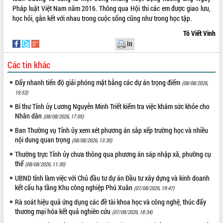
Pháp luật Việt Nam năm 2016. Thông qua Hội thi các em được giao lưu,
VIDEO
học hỏi, gắn kết với nhau trong cuộc sống cũng như trong học tập.
Tô Viết Vinh
In
Các tin khác
Đẩy nhanh tiến độ giải phóng mặt bằng các dự án trọng điểm
(08/08/2026,
19:53)
Bí thư Tỉnh ủy Lương Nguyễn Minh Triết kiểm tra việc khám sức khỏe cho
Trailer Lễ hội Sầu riêng Đắk Lắk năm
Nhân dân
(08/08/2026, 17:05)
2026
Ban Thường vụ Tỉnh ủy xem xét phương án sắp xếp trường học và nhiều
Khám bệnh, cấp phát thuốc miễn phí
nội dung quan trọng
(08/08/2026, 13:30)
và tặng quà người dân xã Cư Pui
Thường trực Tỉnh ủy chưa thông qua phương án sáp nhập xã, phường cụ
Hội nghị UBND tỉnh Đắk Lắk thường kỳ
thể
(08/08/2026, 11:30)
tháng 7/2026
UBND tỉnh làm việc với Chủ đầu tư dự án Đầu tư xây dựng và kinh doanh
Lễ truy tặng danh hiệu “Bà Mẹ Việt
kết cấu hạ tầng Khu công nghiệp Phú Xuân
ALBUM ẢNH
(07/08/2026, 19:47)
Nam Anh hùng” và trao Huân chương
Lao động
Rà soát hiệu quả ứng dụng các đề tài khoa học và công nghệ, thúc đẩy
thương mại hóa kết quả nghiên cứu
UBND tỉnh Đắk Lắk triển khai nhiệm
(07/08/2026, 18:34)
vụ 6 tháng cuối năm 2026