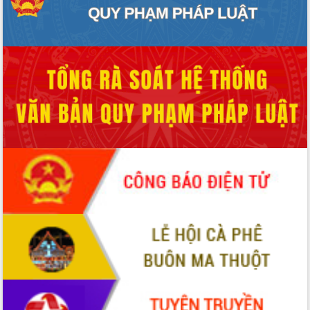
sầu riêng tại Đắk Lắk
Trình diễn nghệ thuật chế biến các
món ăn từ sầu riêng
Đắk Lắk công bố Quy hoạch và xúc
tiến đầu tư tỉnh
Ngành cá ngừ Đắk Lắk chủ động thích
ứng để giữ vững thị trường xuất khẩu
Diễn đàn Kinh tế tư nhân Việt Nam đột
phá cơ chế - Hợp tác công tư
Đề án 06 tạo bước ngoặt đột phá trong
cải cách hành chính tỉnh Đắk Lắk
Kết nối tour, đẩy mạnh chuyển đổi số
để phát triển du lịch Đắk Lắk
Khởi động Dự án Đầu tư xây dựng hạ
tầng kỹ thuật Cụm công nghiệp Tân
Tiến
Gặp mặt các cơ quan báo chí nhân Kỷ
niệm 101 năm Ngày Báo chí Cách
mạng Việt Nam
Đắk Lắk sơ kết 4 năm triển khai thực