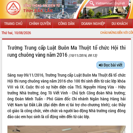
|
Vietnamese
English
TRANG CHỦ
CHÍNH QUYỀN
CÔNG DÂN
DOANH NGHIỆP
DU KHÁCH
Thứ hai, 10/08/2026
CHÀO MỪNG ĐẾN VỚI CỔNG THÔNG TIN Đ
GIỚI THIỆU
Trường Trung cấp Luật Buôn Ma Thuột tổ chức Hội thi
rung chuông vàng năm 2016
(10/11/2016, 09:13)
LÃNH ĐẠO UBND TỈNH
Đọc bài viết
TIN TỨC SỰ KIỆN
Sáng nay 09/11/2016, Trường Trung cấp Luật Buôn Ma Thuột đã tổ chức
SỞ, BAN, NGÀNH
Hội thi rung chuông vàng năm 2016 cho 100 thí sinh đến từ các lớp khóa
VIII và IX. Cuộc thi có sự hiện diện của ThS. Nguyễn Hùng Vừa - Hiệu
UBND CÁC XÃ, PHƯỜNG
trưởng Nhà trường; ông Tô Viết Vinh - Chủ tịch Công đoàn Nhà trường;
ông Đoàn Minh Tuấn - Phó Giám đốc Chi nhánh Ngân hàng Hàng hải
Việt Nam tại Đắk Lắk (đại diện đơn vị tài trợ cho chương trình); các thầy
THÔNG TIN CHỈ ĐẠO ĐIỀU HÀNH
cô giáo là công chức, viên chức và người lao động Nhà trường cùng đông
đảo các em học sinh là cổ động viên đến từ các lớp.
HỆ THỐNG VĂN BẢN
VĂN BẢN HĐND TỈNH