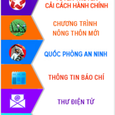
hiện Đề án 06 của Chính phủ
Họp báo thông tin về Hội nghị Công bố
Quy hoạch và Xúc tiến đầu tư tỉnh Đắk
Lắk
Khơi thông điểm nghẽn, đẩy nhanh
giải ngân vốn khắc phục thiên tai
HĐND tỉnh thông qua điều chỉnh Quy
hoạch tỉnh thời kỳ 2021-2030
Hội thảo góp ý hồ sơ điều chỉnh quy
hoạch tỉnh Đắk Lắk thời kỳ 2021-2030,
tầm nhìn đến năm 2050
Nâng cao hiệu quả hoạt động của các
doanh nghiệp nhà nước
Hội nghị triển khai kết nối mạng
truyền số liệu chuyên dùng phục vụ cơ
quan Đảng, Nhà nước
Lễ phát động chuỗi hoạt động chung
tay làm sạch môi trường
Xã Ea Kar bước chuyển mình trong
công tác cải cách hành chính mô hình
mới