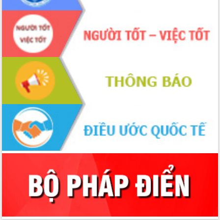
Định vị cà phê Việt Nam như một “di
sản sống” trong dòng chảy toàn cầu
Xây dựng nông thôn mới: Nâng cao đời
sống người dân từ những mô hình thiết
thực
Quyết liệt tháo gỡ vướng mắc, đẩy
nhanh tiến độ các dự án trọng điểm
trong Khu kinh tế Nam Phú Yên
Hòn Yến phát triển du lịch gắn với bảo
tồn biển
Lấy ý kiến điều chỉnh Quy hoạch tỉnh
Đắk Lắk thời kỳ 2021-2030, tầm nhìn
đến năm 2050
Phát động chiến dịch 30 ngày đêm
giải phóng mặt bằng Tuyến đường bộ
ven biển
Đắk Lắk nỗ lực thúc đẩy tăng trưởng
kinh tế từ 10% trở lên trong Quý
II/2026
Đắk Lắk ký kết thỏa thuận hợp tác về
chuyển đổi số giai đoạn 2026 – 2030