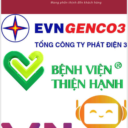
Tập huấn nâng cao năng lực triển khai
chuyển đổi số cho cán bộ, công chức
cấp xã
Đắk Lắk phát động hưởng ứng Ngày
Quyền của người tiêu dùng Việt Nam
2026
Đẩy mạnh cải cách hành chính, quyết
tâm đạt được mục tiêu tăng trưởng
hai con số trong năm 2026
Tổ chức trang trọng Lễ hội Đền thờ
Lương Văn Chánh năm 2026
Phó Bí thư Tỉnh ủy Đắk Lắk Đỗ Hữu
Huy giữ chức Bí thư Đảng ủy Ủy Ban
Nhân dân tỉnh
Bệnh án điện tử thúc đẩy chuyển đổi
số y tế tại Đắk Lắk
Chuyển đổi số thư viện: Mở rộng
không gian tri thức trong thời đại số
Đánh giá, rút kinh nghiệm công tác tổ
chức diễn tập trước ngày bầu cử