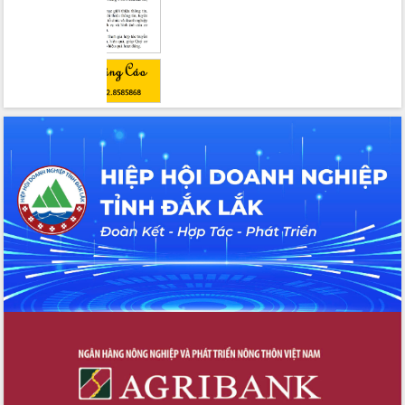
Hồ Thị Nguyên Thảo làm việc tại Trung
tâm Phục vụ hành chính công xã Ea
Phê
Xây dựng nền hành chính số đồng
hành cùng nông dân dân, doanh nghiệp
Giai đoạn 2026-2030, Đắk Lắk phấn
đấu có 77% xã đạt chuẩn nông thôn
mới
Chuyển đổi số 'mở đường' cho nông
nghiệp Đắk Lắk tăng trưởng bứt phá
Triển khai đồng bộ đo đạc, lập hồ sơ
địa chính, hoàn thiện cơ sở dữ liệu đất
đai
Ứng dụng sinh trắc học - Bước tiến
trong hành trình chuyển đổi số tại Đắk
Lắk
Đắk Lắk nâng cao hiệu quả công tác
Đảng từ Sổ tay đảng viên điện tử
Đắk Lắk đẩy mạnh nuôi biển công
nghệ, hướng tới phát triển thủy sản
bền vững