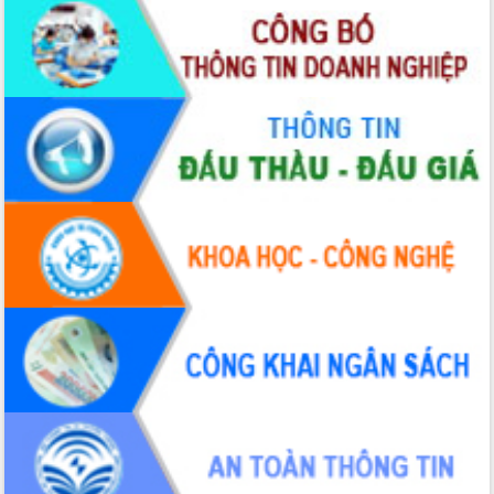
UBND tỉnh họp báo định kỳ tháng 4
năm 2026
Hội thảo khoa học “Giải pháp thúc đẩy
phát triển nền kinh tế xanh tại tỉnh
Đắk Lắk”
Tăng cường giám sát, đôn đốc thực
hiện nhiệm vụ quản lý tài sản công
hàng tuần
Tháo gỡ những vướng mắc, đẩy mạnh
công tác cải cách thủ tục hành chính
tại Trung tâm Phục vụ hành chính
công tỉnh
Đắk Lắk: Tôn vinh 46 giải pháp tại Hội
thi Sáng tạo Kỹ thuật 2024 - 2025
Đắk Lắk rà soát, điều chỉnh Đề án 190
về phát triển nuôi trồng thủy sản
Phó Chủ tịch UBND tỉnh Đắk Lắk
Trương Công Thái kiểm tra thực địa
Dự án cao tốc Khánh Hòa - Buôn Ma
Thuột