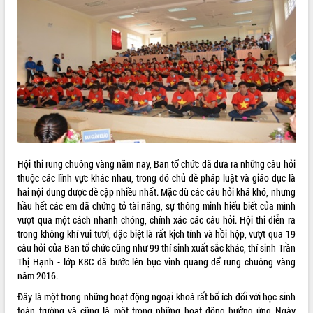
ĐIỂM TIN VĂN BẢN
QUY HOẠCH - KẾ HOẠCH
Hội thi rung chuông vàng năm nay, Ban tổ chức đã đưa ra những câu hỏi
thuộc các lĩnh vực khác nhau, trong đó chủ đề pháp luật và giáo dục là
hai nội dung được đề cập nhiều nhất. Mặc dù các câu hỏi khá khó, nhưng
hầu hết các em đã chứng tỏ tài năng, sự thông minh hiểu biết của mình
vượt qua một cách nhanh chóng, chính xác các câu hỏi. Hội thi diễn ra
trong không khí vui tươi, đặc biệt là rất kịch tính và hồi hộp, vượt qua 19
câu hỏi của Ban tổ chức cũng như 99 thí sinh xuất sắc khác, thí sinh Trần
Thị Hạnh - lớp K8C đã bước lên bục vinh quang để rung chuông vàng
năm 2016.
Đây là một trong những hoạt động ngoại khoá rất bổ ích đối với học sinh
toàn trường và cũng là một trong những hoạt động hưởng ứng Ngày