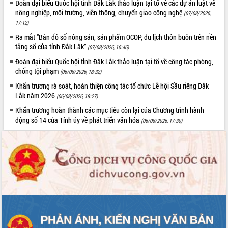
Đoàn đại biểu Quốc hội tỉnh Đắk Lắk thảo luận tại tổ về các dự án luật về
Kỳ họp thứ Hai, Hội đồng nhân dân
nông nghiệp, môi trường, viễn thông, chuyển giao công nghệ
(07/08/2026,
tỉnh khóa XI quyết nghị nhiều nội dung
17:12)
quan trọng
Ra mắt “Bản đồ số nông sản, sản phẩm OCOP, du lịch thôn buôn trên nền
Bí thư Tỉnh ủy Lương Nguyễn Minh
tảng số của tỉnh Đắk Lắk”
(07/08/2026, 16:46)
Triết thăm, tặng quà người có công với
Đoàn đại biểu Quốc hội tỉnh Đắk Lắk thảo luận tại tổ về công tác phòng,
cách mạng
LIÊN KẾT WEB
chống tội phạm
(06/08/2026, 18:32)
Rà soát, hoàn thiện hệ thống thiết chế
Khẩn trương rà soát, hoàn thiện công tác tổ chức Lễ hội Sầu riêng Đắk
văn hóa, thể thao đáp ứng yêu cầu
Lắk năm 2026
(06/08/2026, 18:27)
phát triển mới
Khẩn trương hoàn thành các mục tiêu còn lại của Chương trình hành
Thường trực HĐND tỉnh Đắk Lắk gặp
THỐNG KÊ TRUY CẬP
động số 14 của Tỉnh ủy về phát triển văn hóa
mặt Đoàn chuyên gia y tế TP. Hồ Chí
(06/08/2026, 17:30)
Minh
Hôm nay:
13507
Lễ truy điệu và an táng hài cốt liệt sĩ
Tất cả:
66126621
tại Nghĩa trang Liệt sĩ xã Sơn Hòa
Bàn giải pháp tháo gỡ khó khăn trong
xuất khẩu sầu riêng và triển khai quy
định EUDR
Thứ trưởng Bộ Nông nghiệp và Môi
trường Nguyễn Hoàng Hiệp khảo sát
vùng trồng và doanh nghiệp đóng gói