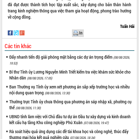
Hội thảo góp ý hồ sơ điều chỉnh quy
đã đạt được thành tích học tập xuất sắc, xây dựng cho bản thân hành
hoạch tỉnh Đắk Lắk thời kỳ 2021-2030,
trang kinh nghiệm thông qua việc tham gia hoạt động, phong trào hướng
tầm nhìn đến năm 2050
về cộng đồng.
Nâng cao hiệu quả hoạt động của các
Tuấn Hải
doanh nghiệp nhà nước
In
Hội nghị triển khai kết nối mạng
truyền số liệu chuyên dùng phục vụ cơ
Các tin khác
quan Đảng, Nhà nước
Lễ phát động chuỗi hoạt động chung
Đẩy nhanh tiến độ giải phóng mặt bằng các dự án trọng điểm
(08/08/2026,
tay làm sạch môi trường
19:53)
Xã Ea Kar bước chuyển mình trong
Bí thư Tỉnh ủy Lương Nguyễn Minh Triết kiểm tra việc khám sức khỏe cho
công tác cải cách hành chính mô hình
Nhân dân
(08/08/2026, 17:05)
mới
Ban Thường vụ Tỉnh ủy xem xét phương án sắp xếp trường học và nhiều
UBND tỉnh họp báo định kỳ tháng 4
nội dung quan trọng
(08/08/2026, 13:30)
năm 2026
Thường trực Tỉnh ủy chưa thông qua phương án sáp nhập xã, phường cụ
Hội thảo khoa học “Giải pháp thúc đẩy
thể
(08/08/2026, 11:30)
phát triển nền kinh tế xanh tại tỉnh
UBND tỉnh làm việc với Chủ đầu tư dự án Đầu tư xây dựng và kinh doanh
Đắk Lắk”
kết cấu hạ tầng Khu công nghiệp Phú Xuân
(07/08/2026, 19:47)
Tăng cường giám sát, đôn đốc thực
hiện nhiệm vụ quản lý tài sản công
Rà soát hiệu quả ứng dụng các đề tài khoa học và công nghệ, thúc đẩy
hàng tuần
thương mại hóa kết quả nghiên cứu
(07/08/2026, 18:34)