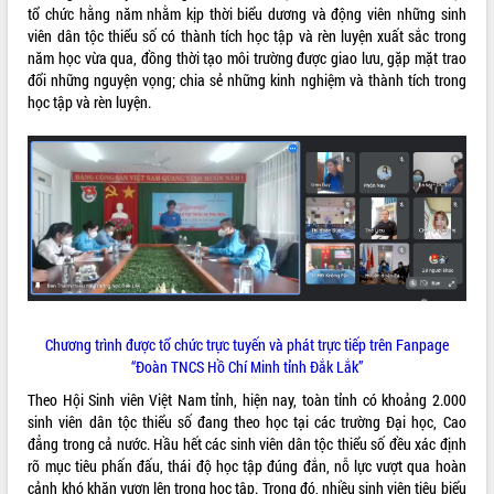
phá cơ chế - Hợp tác công tư
tổ chức hằng năm nhằm kịp thời biểu dương và động viên những sinh
viên dân tộc thiểu số có thành tích học tập và rèn luyện xuất sắc trong
Đề án 06 tạo bước ngoặt đột phá trong
năm học vừa qua, đồng thời tạo môi trường được giao lưu, gặp mặt trao
cải cách hành chính tỉnh Đắk Lắk
đổi những nguyện vọng; chia sẻ những kinh nghiệm và thành tích trong
Kết nối tour, đẩy mạnh chuyển đổi số
học tập và rèn luyện.
để phát triển du lịch Đắk Lắk
Khởi động Dự án Đầu tư xây dựng hạ
tầng kỹ thuật Cụm công nghiệp Tân
Tiến
Gặp mặt các cơ quan báo chí nhân Kỷ
niệm 101 năm Ngày Báo chí Cách
mạng Việt Nam
Đắk Lắk sơ kết 4 năm triển khai thực
hiện Đề án 06 của Chính phủ
Họp báo thông tin về Hội nghị Công bố
Chương trình được tổ chức trực tuyến và phát trực tiếp trên Fanpage
Quy hoạch và Xúc tiến đầu tư tỉnh Đắk
“Đoàn TNCS Hồ Chí Minh tỉnh Đắk Lắk”
Lắk
Theo Hội Sinh viên Việt Nam tỉnh, hiện nay, toàn tỉnh có khoảng 2.000
Khơi thông điểm nghẽn, đẩy nhanh
sinh viên dân tộc thiểu số đang theo học tại các trường Đại học, Cao
giải ngân vốn khắc phục thiên tai
đẳng trong cả nước. Hầu hết các sinh viên dân tộc thiểu số đều xác định
HĐND tỉnh thông qua điều chỉnh Quy
rõ mục tiêu phấn đấu, thái độ học tập đúng đắn, nỗ lực vượt qua hoàn
hoạch tỉnh thời kỳ 2021-2030
cảnh khó khăn vươn lên trong học tập. Trong đó, nhiều sinh viên tiêu biểu