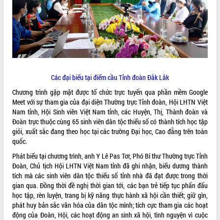
ĐIỂM TIN VĂN BẢN
QUY HOẠCH - KẾ HOẠCH
Các đại biểu tại điểm cầu Tỉnh đoàn Đắk Lắk
Chương trình gặp mặt được tổ chức trực tuyến qua phần mềm Google
Meet với sự tham gia của đại diện Thường trực Tỉnh đoàn, Hội LHTN Việt
Nam tỉnh, Hội Sinh viên Việt Nam tỉnh, các Huyện, Thị, Thành đoàn và
Đoàn trực thuộc cùng 65 sinh viên dân tộc thiểu số có thành tích học tập
giỏi, xuất sắc đang theo học tại các trường Đại học, Cao đẳng trên toàn
quốc.
Phát biểu tại chương trình, anh Y Lê Pas Tơr, Phó Bí thư Thường trực Tỉnh
Đoàn, Chủ tịch Hội LHTN Việt Nam tỉnh đã ghi nhận, biểu dương thành
tích mà các sinh viên dân tộc thiểu số tỉnh nhà đã đạt được trong thời
gian qua. Đồng thời đề nghị thời gian tới, các bạn trẻ tiếp tục phấn đấu
học tập, rèn luyện, trang bị kỹ năng thực hành xã hội cần thiết; giữ gìn,
phát huy bản sắc văn hóa của dân tộc mình; tích cực tham gia các hoạt
động của Đoàn, Hội, các hoạt động an sinh xã hội, tình nguyện vì cuộc