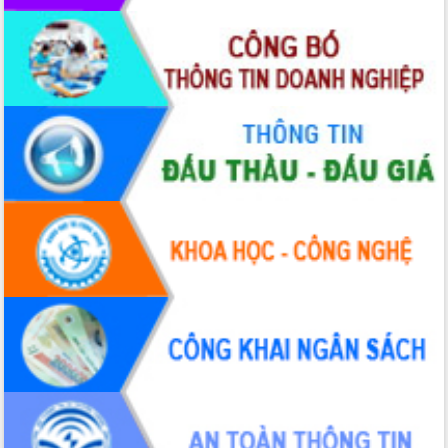
Chuyển đổi số 'mở đường' cho nông
nghiệp Đắk Lắk tăng trưởng bứt phá
Triển khai đồng bộ đo đạc, lập hồ sơ
địa chính, hoàn thiện cơ sở dữ liệu đất
đai
Ứng dụng sinh trắc học - Bước tiến
trong hành trình chuyển đổi số tại Đắk
Lắk
Đắk Lắk nâng cao hiệu quả công tác
Đảng từ Sổ tay đảng viên điện tử
Đắk Lắk đẩy mạnh nuôi biển công
nghệ, hướng tới phát triển thủy sản
bền vững
Tập huấn nâng cao năng lực triển khai
chuyển đổi số cho cán bộ, công chức
cấp xã
Đắk Lắk phát động hưởng ứng Ngày
Quyền của người tiêu dùng Việt Nam
2026
Đẩy mạnh cải cách hành chính, quyết
tâm đạt được mục tiêu tăng trưởng