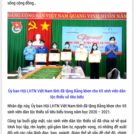
sống cộng đồng…
VIDEO
Loading the player...
Khám bệnh, cấp phát thuốc miễn phí
và tặng quà người dân xã Cư Pui
Hội nghị UBND tỉnh Đắk Lắk thường kỳ
tháng 7/2026
Lễ truy tặng danh hiệu “Bà Mẹ Việt
Nam Anh hùng” và trao Huân chương
Lao động
ALBUM ẢNH
UBND tỉnh Đắk Lắk triển khai nhiệm
vụ 6 tháng cuối năm 2026
Kỳ họp thứ Hai, Hội đồng nhân dân
Ủy ban Hội LHTN Việt Nam tỉnh đã tặng Bằng khen cho 65 sinh viên dân
tỉnh khóa XI quyết nghị nhiều nội dung
tộc thiểu số tiêu biểu
quan trọng
Nhân dịp này, Ủy ban Hội LHTN Việt Nam tỉnh đã tặng Bằng khen cho 65
Bí thư Tỉnh ủy Lương Nguyễn Minh
sinh viên dân tộc thiểu số tiêu biểu trong năm học 2020 – 2021.
Triết thăm, tặng quà người có công với
cách mạng
Cũng tại buổi gặp mặt, các sinh viên dân tộc thiểu số đã chia sẻ về quá
trình học tập, rèn luyện; gửi gắm tâm tư, nguyện vọng, có những đề xuất
Rà soát, hoàn thiện hệ thống thiết chế
đối với các cấp lãnh đạo, ban, ngành, đoàn thể về vấn đề chế độ, chính
văn hóa, thể thao đáp ứng yêu cầu
LIÊN KẾT WEB