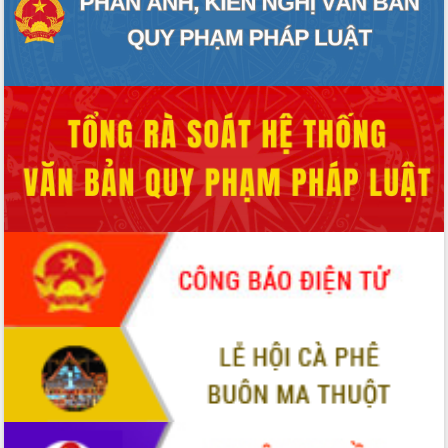
Hòn Yến phát triển du lịch gắn với bảo
tồn biển
Lấy ý kiến điều chỉnh Quy hoạch tỉnh
Đắk Lắk thời kỳ 2021-2030, tầm nhìn
đến năm 2050
Phát động chiến dịch 30 ngày đêm
giải phóng mặt bằng Tuyến đường bộ
ven biển
Đắk Lắk nỗ lực thúc đẩy tăng trưởng
kinh tế từ 10% trở lên trong Quý
II/2026
Đắk Lắk ký kết thỏa thuận hợp tác về
chuyển đổi số giai đoạn 2026 – 2030
với Tập đoàn Bưu chính Viễn thông
Việt Nam
Thứ trưởng Bộ Y tế làm việc với tỉnh
Đắk Lắk về phát triển nhân lực y tế
cho trạm y tế cấp xã
Du lịch Đắk Lắk nâng tầm trải nghiệm
du khách thông qua Hệ thống cơ sở dữ
liệu và Bản đồ số