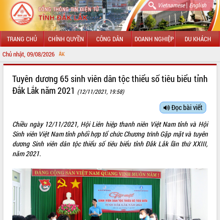
|
Vietnamese
English
TRANG CHỦ
CHÍNH QUYỀN
CÔNG DÂN
DOANH NGHIỆP
DU KHÁCH
Chủ nhật, 09/08/2026
CHÀO MỪNG ĐẾN VỚ
GIỚI THIỆU
Tuyên dương 65 sinh viên dân tộc thiểu số tiêu biểu tỉnh
Đắk Lắk năm 2021
(12/11/2021, 19:58)
LÃNH ĐẠO UBND TỈNH
Đọc bài viết
TIN TỨC SỰ KIỆN
Chiều ngày 12/11/2021, Hội Liên hiệp thanh niên Việt Nam tỉnh và Hội
SỞ, BAN, NGÀNH
Sinh viên Việt Nam tỉnh phối hợp tổ chức Chương trình Gặp mặt và tuyên
dương Sinh viên dân tộc thiểu số tiêu biểu tỉnh Đắk Lắk lần thứ XXIII,
UBND CÁC XÃ, PHƯỜNG
năm 2021.
THÔNG TIN CHỈ ĐẠO ĐIỀU HÀNH
HỆ THỐNG VĂN BẢN
VĂN BẢN HĐND TỈNH