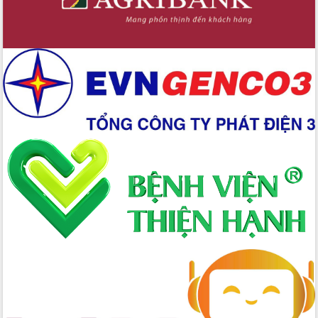
Hội nghị Ban Chấp hành Đảng bộ tỉnh
Đắk Lắk lần thứ 2 (mở rộng)
Tập trung giải phóng mặt bằng, đẩy
nhanh tiến độ Tuyến đường bộ ven
biển
Gỡ khó, khởi công xây dựng, sửa chữa
toàn bộ nhà ở cho hộ dân đúng tiến độ
đề ra
UBND tỉnh Đắk Lắk tổng kết công tác
quốc phòng, quân sự địa phương năm
2025
Tập trung triển khai quyết liệt, đồng bộ
các giải pháp nhằm thực hiện hiệu quả
các nhiệm vụ đề ra năm 2025
Phát huy vai trò của người có uy tín
trong phòng chống tảo hôn và hôn
nhân cận huyết thống
Nông sản Tây Nguyên thu hút doanh
nghiệp nước ngoài
Đắk Lắk định vị thương hiệu du lịch
“Biển – Rừng – Cà phê” trong không