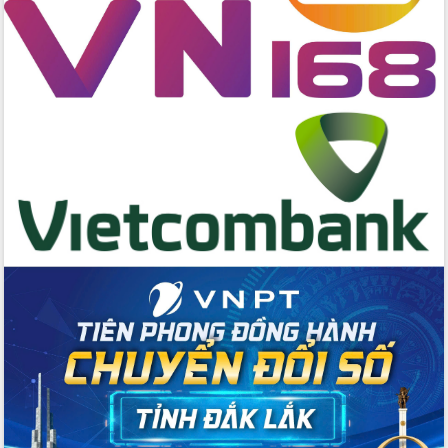
gian phát triển mới
Hội nghị chia sẻ kinh nghiệm, chuyển
giao kỹ thuật y tế, định hướng phát
triển chuyên sâu đến 2030
Chuyển đổi số mở ra không gian phát
triển trong lĩnh vực văn hóa, du lịch
Công bố quyết định của Ban Thường
vụ Tỉnh ủy về công tác cán bộ.
Thủ tướng Phạm Minh Chính: Khẩn
trương tái thiết cuộc sống người dân
sau thiên tai
Tập trung nâng cao chất lượng, tổ
chức sản xuất sầu riêng theo hướng
bền vững
Đẩy nhanh công tác khắc phục, ổn
định đời sống Nhân dân sau bão số 13
Bí thư Tỉnh ủy Lương Nguyễn Minh
Triết dự Ngày hội đại đoàn kết tại
Buôn Đăk Tuôr, xã Cư Pui
Khởi công xây dựng Trường Phổ thông