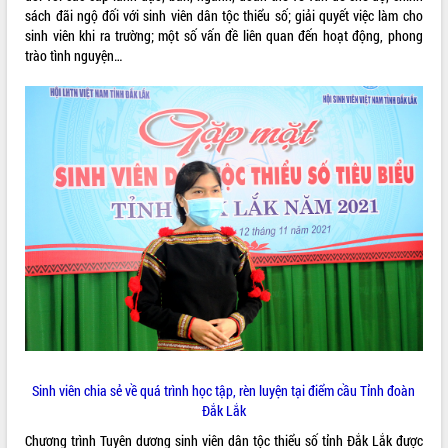
sách đãi ngộ đối với sinh viên dân tộc thiểu số; giải quyết việc làm cho
phát triển mới
sinh viên khi ra trường; một số vấn đề liên quan đến hoạt động, phong
Thường trực HĐND tỉnh Đắk Lắk gặp
trào tình nguyện…
mặt Đoàn chuyên gia y tế TP. Hồ Chí
Minh
THỐNG KÊ TRUY CẬP
Lễ truy điệu và an táng hài cốt liệt sĩ
tại Nghĩa trang Liệt sĩ xã Sơn Hòa
Hôm nay:
14395
Bàn giải pháp tháo gỡ khó khăn trong
Tất cả:
66100063
xuất khẩu sầu riêng và triển khai quy
định EUDR
Thứ trưởng Bộ Nông nghiệp và Môi
trường Nguyễn Hoàng Hiệp khảo sát
vùng trồng và doanh nghiệp đóng gói
sầu riêng tại Đắk Lắk
Trình diễn nghệ thuật chế biến các
món ăn từ sầu riêng
Đắk Lắk công bố Quy hoạch và xúc
tiến đầu tư tỉnh
Sinh viên chia sẻ về quá trình học tập, rèn luyện tại điểm cầu Tỉnh đoàn
Ngành cá ngừ Đắk Lắk chủ động thích
Đắk Lắk
ứng để giữ vững thị trường xuất khẩu
Diễn đàn Kinh tế tư nhân Việt Nam đột
Chương trình Tuyên dương sinh viên dân tộc thiểu số tỉnh Đắk Lắk được