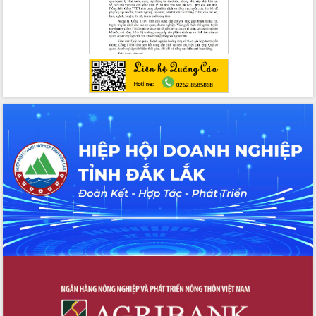
chúc mừng các bệnh viện nhân Ngày
Thầy thuốc Việt Nam
Rộn ràng lễ hội truyền thống Sông
nước Đà Nông lần thứ I năm 2026
Kỳ họp Chuyên đề lần thứ Năm, HĐND
tỉnh Đắk Lắk thông qua các nghị quyết
quan trọng
Thống nhất danh sách giới thiệu ứng
cử đại biểu Quốc hội khoá XVI và đại
biểu HĐND tỉnh Đắk Lắk, nhiệm kỳ
2026-2031
Phát động hai phong trào thi đua quan
trọng trong kỷ nguyên mới
Hội nghị lần thứ tư Ban Chỉ đạo công
tác bầu cử tỉnh Đắk Lắk
Hội nghị Báo cáo viên Trung ương
tháng 01/2026
Phó Thủ tướng Hồ Quốc Dũng đánh giá
cao kết quả Chiến dịch Quang Trung
tại Đắk Lắk