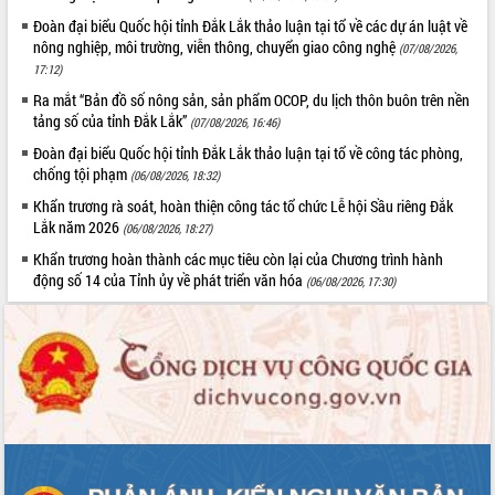
Tháo gỡ những vướng mắc, đẩy mạnh
Đoàn đại biểu Quốc hội tỉnh Đắk Lắk thảo luận tại tổ về các dự án luật về
công tác cải cách thủ tục hành chính
nông nghiệp, môi trường, viễn thông, chuyển giao công nghệ
(07/08/2026,
tại Trung tâm Phục vụ hành chính
17:12)
công tỉnh
Ra mắt “Bản đồ số nông sản, sản phẩm OCOP, du lịch thôn buôn trên nền
Đắk Lắk: Tôn vinh 46 giải pháp tại Hội
tảng số của tỉnh Đắk Lắk”
(07/08/2026, 16:46)
thi Sáng tạo Kỹ thuật 2024 - 2025
Đoàn đại biểu Quốc hội tỉnh Đắk Lắk thảo luận tại tổ về công tác phòng,
Đắk Lắk rà soát, điều chỉnh Đề án 190
chống tội phạm
(06/08/2026, 18:32)
về phát triển nuôi trồng thủy sản
Khẩn trương rà soát, hoàn thiện công tác tổ chức Lễ hội Sầu riêng Đắk
Phó Chủ tịch UBND tỉnh Đắk Lắk
Lắk năm 2026
(06/08/2026, 18:27)
Trương Công Thái kiểm tra thực địa
Dự án cao tốc Khánh Hòa - Buôn Ma
Khẩn trương hoàn thành các mục tiêu còn lại của Chương trình hành
động số 14 của Tỉnh ủy về phát triển văn hóa
Thuột
(06/08/2026, 17:30)
Định vị cà phê Việt Nam như một “di
sản sống” trong dòng chảy toàn cầu
Xây dựng nông thôn mới: Nâng cao đời
sống người dân từ những mô hình thiết
thực
Quyết liệt tháo gỡ vướng mắc, đẩy
nhanh tiến độ các dự án trọng điểm
trong Khu kinh tế Nam Phú Yên