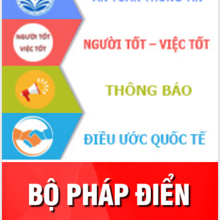
hai con số trong năm 2026
Tổ chức trang trọng Lễ hội Đền thờ
Lương Văn Chánh năm 2026
Phó Bí thư Tỉnh ủy Đắk Lắk Đỗ Hữu
Huy giữ chức Bí thư Đảng ủy Ủy Ban
Nhân dân tỉnh
Bệnh án điện tử thúc đẩy chuyển đổi
số y tế tại Đắk Lắk
Chuyển đổi số thư viện: Mở rộng
không gian tri thức trong thời đại số
Đánh giá, rút kinh nghiệm công tác tổ
chức diễn tập trước ngày bầu cử
Chương trình “Gặp gỡ hữu nghị –
Friendship Meeting New Year 2026”
Bầu cử Quốc hội và HĐND: Cử tri Đắk
Lắk gửi gắm niềm tin, kỳ vọng vào lá
phiếu
Đắk Lắk sẵn sàng các điều kiện cho
Ngày hội bầu cử đại biểu Quốc hội
khóa XVI và HĐND các cấp nhiệm kỳ