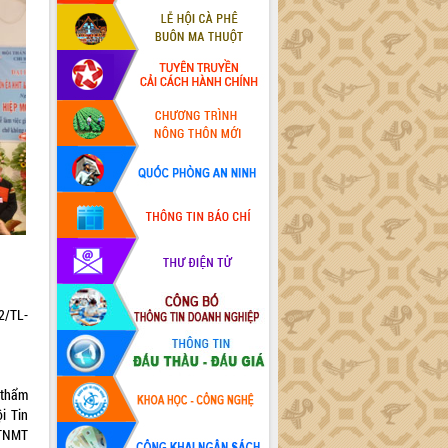
2/TL-
 thẩm
i Tin
STNMT