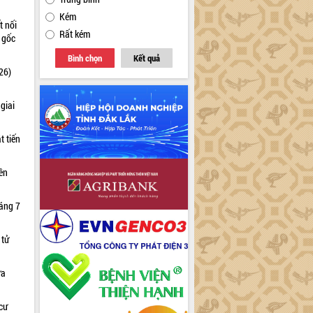
Kém
t nối
Rất kém
n gốc
Bình chọn
Kết quả
26)
giai
t tiến
iên
háng 7
 tử
ữa
cư