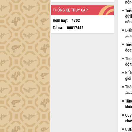
nôn
THỐNG KÊ TRUY CẬP
Triể
dữ l
Hôm nay:
4702
nông
Tất cả:
66017442
Điể
(04/0
Triể
đoạ
Thôn
độ t
Kế h
giới
Thôn
(31/0
Tăng
khô
Quy
chá
UBN