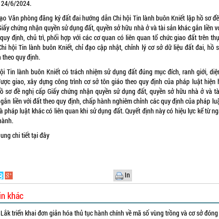
 24/6/2024.
đạo Văn phòng đăng ký đất đai hướng dẫn Chi hội Tin lành buôn Kniết lập hồ sơ đề
Giấy chứng nhận quyền sử dụng đất, quyền sở hữu nhà ở và tài sản khác gắn liền vớ
quy định, chủ trì, phối hợp với các cơ quan có liên quan tổ chức giao đất trên th
hi hội Tin lành buôn Kniết, chỉ đạo cập nhật, chỉnh lý cơ sở dữ liệu đất đai, hồ 
 theo quy định.
hội Tin lành buôn Kniết có trách nhiệm sử dụng đất đúng mục đích, ranh giới, diện
được giao, xây dựng công trình cơ sở tôn giáo theo quy định của pháp luật hiện 
hồ sơ đề nghị cấp Giấy chứng nhận quyền sử dụng đất, quyền sở hữu nhà ở và tà
 gắn liền với đất theo quy định, chấp hành nghiêm chỉnh các quy định của pháp luậ
à pháp luật khác có liên quan khi sử dụng đất. Quyết định này có hiệu lực kể từ n
hành.
ung chi tiết
tại đây
In
in khác
Lắk triển khai đơn giản hóa thủ tục hành chính về mã số vùng trồng và cơ sở đóng