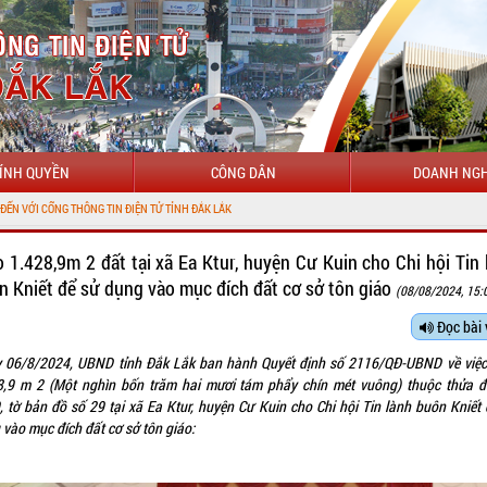
ÍNH QUYỀN
CÔNG DÂN
DOANH NGH
ÔNG TIN ĐIỆN TỬ TỈNH ĐẮK LẮK
o 1.428,9m 2 đất tại xã Ea Ktur, huyện Cư Kuin cho Chi hội Tin 
n Kniết để sử dụng vào mục đích đất cơ sở tôn giáo
(08/08/2024, 15:
Đọc bài 
 06/8/2024, UBND tỉnh Đắk Lắk ban hành Quyết định số 2116/QĐ-UBND về việc
8,9 m 2 (Một nghìn bốn trăm hai mươi tám phẩy chín mét vuông) thuộc thửa đ
, tờ bản đồ số 29 tại xã Ea Ktur, huyện Cư Kuin cho Chi hội Tin lành buôn Kniết 
 vào mục đích đất cơ sở tôn giáo: