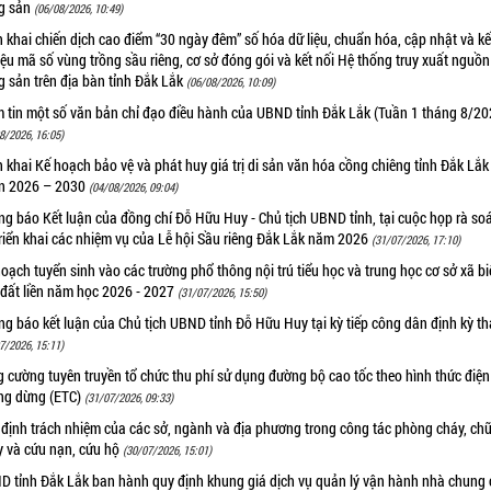
g sản
(06/08/2026, 10:49)
n khai chiến dịch cao điểm “30 ngày đêm” số hóa dữ liệu, chuẩn hóa, cập nhật và kế
iệu mã số vùng trồng sầu riêng, cơ sở đóng gói và kết nối Hệ thống truy xuất nguồ
 sản trên địa bàn tỉnh Đắk Lắk
(06/08/2026, 10:09)
m tin một số văn bản chỉ đạo điều hành của UBND tỉnh Đắk Lắk (Tuần 1 tháng 8/20
8/2026, 16:05)
n khai Kế hoạch bảo vệ và phát huy giá trị di sản văn hóa cồng chiêng tỉnh Đắk Lắk 
n 2026 – 2030
(04/08/2026, 09:04)
g báo Kết luận của đồng chí Đỗ Hữu Huy - Chủ tịch UBND tỉnh, tại cuộc họp rà soá
riển khai các nhiệm vụ của Lễ hội Sầu riêng Đắk Lắk năm 2026
(31/07/2026, 17:10)
oạch tuyển sinh vào các trường phổ thông nội trú tiểu học và trung học cơ sở xã b
 đất liền năm học 2026 - 2027
(31/07/2026, 15:50)
g báo kết luận của Chủ tịch UBND tỉnh Đỗ Hữu Huy tại kỳ tiếp công dân định kỳ t
7/2026, 15:11)
 cường tuyên truyền tổ chức thu phí sử dụng đường bộ cao tốc theo hình thức điện
ng dừng (ETC)
(31/07/2026, 09:33)
 định trách nhiệm của các sở, ngành và địa phương trong công tác phòng cháy, ch
y và cứu nạn, cứu hộ
(30/07/2026, 15:01)
D tỉnh Đắk Lắk ban hành quy định khung giá dịch vụ quản lý vận hành nhà chung 