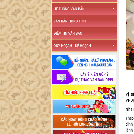
HỆ THỐNG VĂN BẢN
VĂN BẢN HĐND TỈNH
ĐIỂM TIN VĂN BẢN
QUY HOẠCH - KẾ HOẠCH
Vị t
VPĐK
Nhà n
Theo
định
lành