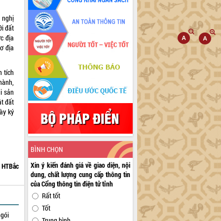
 nghị
i đất
ực địa
sơ địa
 tích
hành,
i sản
t đất
gày ký
BÌNH CHỌN
Xin ý kiến đánh giá về giao diện, nội
HTBắc
dung, chất lượng cung cấp thông tin
của Cổng thông tin điện tử tỉnh
Rất tốt
Tốt
 gói
Trung bình