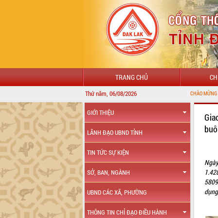
TRANG CHỦ
CH
Thứ năm, 06/08/2026
CHÀO MỪNG ĐẾN VỚI CỔNG TH
GIỚI THIỆU
Gia
buô
LÃNH ĐẠO UBND TỈNH
TIN TỨC SỰ KIỆN
Ngày
1.42
SỞ, BAN, NGÀNH
5809
dụng
UBND CÁC XÃ, PHƯỜNG
THÔNG TIN CHỈ ĐẠO ĐIỀU HÀNH