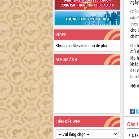
ngày
Chỉ 
cấp 
theo 
cho C
VIDEO
chính
Không có file video nào để phát.
Chi 
đất 
lập 
ALBUM ẢNH
khác
đai v
ban 
Nội d
LIÊN KẾT WEB
Các t
Đắk 