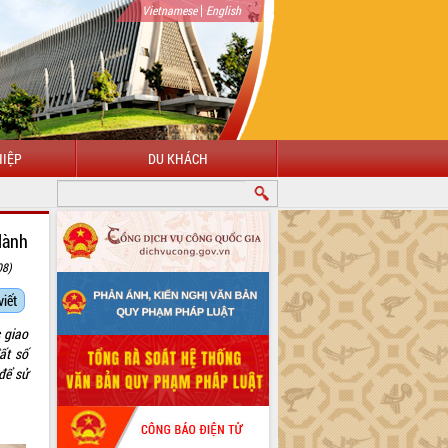
|
Vietnamese
English
IỆP
DU KHÁCH
lành
08)
viết
 giao
ất số
để sử