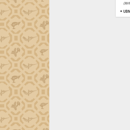
(30/0
UBN