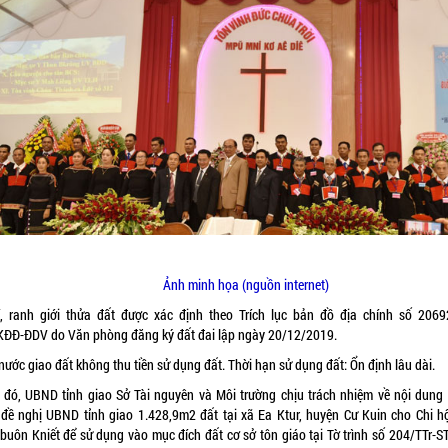
Ảnh minh họa (nguồn internet)
rí, ranh giới thửa đất được xác định theo Trích lục bản đồ địa chính số 2069
ĐĐ-ĐDV do Văn phòng đăng ký đất đai lập ngày 20/12/2019.
ước giao đất không thu tiền sử dụng đất. Thời hạn sử dụng đất: Ổn định lâu dài.
 đó, UBND tỉnh giao Sở Tài nguyên và Môi trường chịu trách nhiệm về nội dung
 đề nghị UBND tỉnh giao 1.428,9m2 đất tại xã Ea Ktur, huyện Cư Kuin cho Chi hộ
 buôn Kniết để sử dụng vào mục đích đất cơ sở tôn giáo tại Tờ trình số 204/TTr-