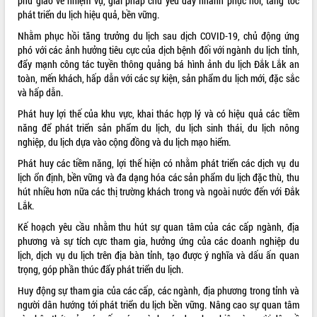
phủ giao về nhiệm vụ, giải pháp chủ yếu đẩy nhanh phục hồi, tăng tốc
phát triển du lịch hiệu quả, bền vững.
VIDEO
Nhằm phục hồi tăng trưởng du lịch sau dịch COVID-19, chủ động ứng
Không có file video nào để phát.
phó với các ảnh hưởng tiêu cực của dịch bệnh đối với ngành du lịch tỉnh,
đẩy mạnh công tác tuyền thông quảng bá hình ảnh du lịch Đắk Lắk an
ALBUM ẢNH
toàn, mến khách, hấp dẫn với các sự kiện, sản phẩm du lịch mới, đặc sắc
và hấp dẫn.
Phát huy lợi thế của khu vực, khai thác hợp lý và có hiệu quả các tiềm
năng để phát triển sản phẩm du lịch, du lịch sinh thái, du lịch nông
nghiệp, du lịch dựa vào cộng đồng và du lịch mạo hiểm.
Phát huy các tiềm năng, lợi thế hiện có nhằm phát triển các dịch vụ du
lịch ổn định, bền vững và đa dạng hóa các sản phẩm du lịch đặc thù, thu
hút nhiều hơn nữa các thị trường khách trong và ngoài nước đến với Đắk
Lắk.
LIÊN KẾT WEB
Kế hoạch yêu cầu nhằm thu hút sự quan tâm của các cấp ngành, địa
phương và sự tích cực tham gia, hưởng ứng của các doanh nghiệp du
lịch, dịch vụ du lịch trên địa bàn tỉnh, tạo được ý nghĩa và dấu ấn quan
trọng, góp phần thúc đẩy phát triển du lịch.
THỐNG KÊ TRUY CẬP
Huy động sự tham gia của các cấp, các ngành, địa phương trong tỉnh và
người dân hướng tới phát triển du lịch bền vững. Nâng cao sự quan tâm
Hôm nay:
3114