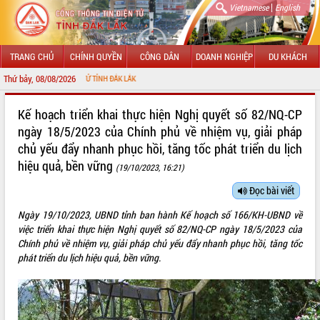
|
Vietnamese
English
TRANG CHỦ
CHÍNH QUYỀN
CÔNG DÂN
DOANH NGHIỆP
DU KHÁCH
Thứ bảy, 08/08/2026
TIN ĐIỆN TỬ TỈNH ĐẮK LẮK
GIỚI THIỆU
Kế hoạch triển khai thực hiện Nghị quyết số 82/NQ-CP
ngày 18/5/2023 của Chính phủ về nhiệm vụ, giải pháp
LÃNH ĐẠO UBND TỈNH
chủ yếu đẩy nhanh phục hồi, tăng tốc phát triển du lịch
hiệu quả, bền vững
TIN TỨC SỰ KIỆN
(19/10/2023, 16:21)
Đọc bài viết
SỞ, BAN, NGÀNH
Ngày 19/10/2023, UBND tỉnh ban hành Kế hoạch số 166/KH-UBND về
UBND CÁC XÃ, PHƯỜNG
việc triển khai thực hiện Nghị quyết số 82/NQ-CP ngày 18/5/2023 của
Chính phủ về nhiệm vụ, giải pháp chủ yếu đẩy nhanh phục hồi, tăng tốc
THÔNG TIN CHỈ ĐẠO ĐIỀU HÀNH
phát triển du lịch hiệu quả, bền vững.
HỆ THỐNG VĂN BẢN
VĂN BẢN HĐND TỈNH