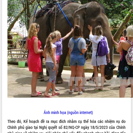
ĐIỂM TIN VĂN BẢN
QUY HOẠCH - KẾ HOẠCH
Ảnh minh họa (nguồn internet)
Theo đó, Kế hoạch đề ra mục đích nhằm cụ thể hóa các nhiệm vụ do
Chính phủ giao tại Nghị quyết số 82/NQ-CP ngày 18/5/2023 của Chính