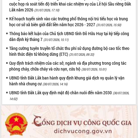
cuộc họp rà soát tiến độ triển khai các nhiệm vụ của Lễ hội Sầu riêng Đắk
Lắk năm 2026
(31/07/2026, 17:10)
Kế hoạch tuyển sinh vào các trường phổ thông nội trú tiểu học và trung
học cơ sở xã biên giới đất liền năm học 2026 - 2027
(31/07/2026, 15:50)
Thông báo kết luận của Chủ tịch UBND tỉnh Đỗ Hữu Huy tại kỳ tiếp công
dân định kỳ tháng 7
(31/07/2026, 15:11)
Tăng cường tuyên truyền tổ chức thu phí sử dụng đường bộ cao tốc theo
hình thức điện tử không dừng (ETC)
(31/07/2026, 09:33)
Quy định trách nhiệm của các sở, ngành và địa phương trong công tác
phòng cháy, chữa cháy và cứu nạn, cứu hộ
(30/07/2026, 15:01)
UBND tỉnh Đắk Lắk ban hành quy định khung giá dịch vụ quản lý vận
hành nhà chung cư
(30/07/2026, 14:16)
UBND tỉnh Đắk Lắk quy định mật độ chăn nuôi đến năm 2030
(30/07/2026,
14:02)