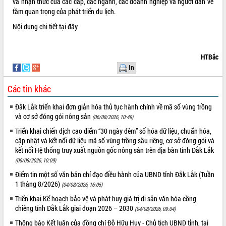
và nhận thức của các cấp, các ngành, các doanh nghiệp và người dân về
Tất cả:
66088782
tầm quan trọng của phát triển du lịch.
Nội dung chi tiết
tại đây
HTBắc
In
Các tin khác
Đắk Lắk triển khai đơn giản hóa thủ tục hành chính về mã số vùng trồng
và cơ sở đóng gói nông sản
(06/08/2026, 10:49)
Triển khai chiến dịch cao điểm “30 ngày đêm” số hóa dữ liệu, chuẩn hóa,
cập nhật và kết nối dữ liệu mã số vùng trồng sầu riêng, cơ sở đóng gói và
kết nối Hệ thống truy xuất nguồn gốc nông sản trên địa bàn tỉnh Đắk Lắk
(06/08/2026, 10:09)
Điểm tin một số văn bản chỉ đạo điều hành của UBND tỉnh Đắk Lắk (Tuần
1 tháng 8/2026)
(04/08/2026, 16:05)
Triển khai Kế hoạch bảo vệ và phát huy giá trị di sản văn hóa cồng
chiêng tỉnh Đắk Lắk giai đoạn 2026 – 2030
(04/08/2026, 09:04)
Thông báo Kết luận của đồng chí Đỗ Hữu Huy - Chủ tịch UBND tỉnh, tại