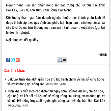
Tất cả:
66021735
Ngành hàng: Các sản phẩm nông sản đặc trưng, chủ lực của các tỉnh:
Đắk Lắk, Gia Lai, Kon Tum, Lâm Đồng, Đắk Nông.
Đối tượng tham gia: Các doanh nghiệp thuộc mọi thành phần kinh tế
được thành lập theo quy định của pháp luật hiện hành, các hợp tác xã và
các tổ chức xúc tiến thương mại, sản xuất, kinh doanh, xuất khẩu (gọi tắt
là doanh nghiệp).
Nội dung chi tiết
tại đây
HTBắc
In
Các tin khác
Đắk Lắk triển khai đơn giản hóa thủ tục hành chính về mã số vùng trồng
và cơ sở đóng gói nông sản
(06/08/2026, 10:49)
Triển khai chiến dịch cao điểm “30 ngày đêm” số hóa dữ liệu, chuẩn hóa,
cập nhật và kết nối dữ liệu mã số vùng trồng sầu riêng, cơ sở đóng gói và
kết nối Hệ thống truy xuất nguồn gốc nông sản trên địa bàn tỉnh Đắk Lắk
(06/08/2026, 10:09)