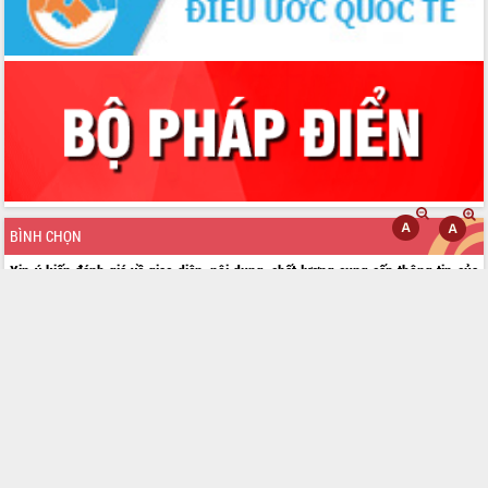
BÌNH CHỌN
Xin ý kiến đánh giá về giao diện, nội dung, chất lượng cung cấp thông tin của
Cổng thông tin điện tử tỉnh
Rất tốt
Tốt
Trung bình
Kém
Rất kém
Bình chọn
Kết quả