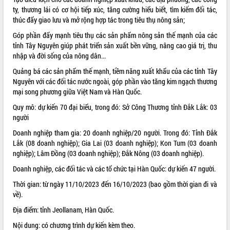
ty, thương lái có cơ hội tiếp xúc, tăng cường hiểu biết, tìm kiếm đối tác,
VIDEO
thúc đẩy giao lưu và mở rộng hợp tác trong tiêu thụ nông sản;
Không có file video nào để phát.
Góp phần đẩy mạnh tiêu thụ các sản phẩm nông sản thế mạnh của các
tỉnh Tây Nguyên giúp phát triển sản xuất bền vững, nâng cao giá trị, thu
ALBUM ẢNH
nhập và đời sống của nông dân...
Quảng bá các sản phẩm thế mạnh, tiềm năng xuất khẩu của các tỉnh Tây
Nguyên với các đối tác nước ngoài, góp phần vào tăng kim ngạch thương
mại song phương giữa Việt Nam và Hàn Quốc.
Quy mô: dự kiến 70 đại biểu, trong đó: Sở Công Thương tỉnh Đắk Lắk: 03
người
Doanh nghiệp tham gia: 20 doanh nghiệp/20 người. Trong đó: Tỉnh Đắk
Lắk (08 doanh nghiệp); Gia Lai (03 doanh nghiệp); Kon Tum (03 doanh
nghiệp); Lâm Đồng (03 doanh nghiệp); Đắk Nông (03 doanh nghiệp).
LIÊN KẾT WEB
Doanh nghiệp, các đối tác và các tổ chức tại Hàn Quốc: dự kiến 47 người.
Thời gian: từ ngày 11/10/2023 đến 16/10/2023 (bao gồm thời gian đi và
về).
THỐNG KÊ TRUY CẬP
Địa điểm: tỉnh Jeollanam, Hàn Quốc.
Hôm nay:
8995
Nội dung: có chương trình dự kiến kèm theo.