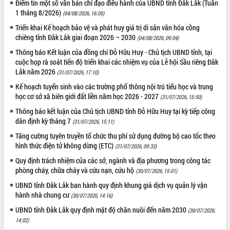
Điểm tin một số văn bản chỉ đạo điều hành của UBND tỉnh Đắk Lắk (Tuần
1 tháng 8/2026)
(04/08/2026, 16:05)
Triển khai Kế hoạch bảo vệ và phát huy giá trị di sản văn hóa cồng
chiêng tỉnh Đắk Lắk giai đoạn 2026 – 2030
(04/08/2026, 09:04)
Thông báo Kết luận của đồng chí Đỗ Hữu Huy - Chủ tịch UBND tỉnh, tại
cuộc họp rà soát tiến độ triển khai các nhiệm vụ của Lễ hội Sầu riêng Đắk
Lắk năm 2026
(31/07/2026, 17:10)
Kế hoạch tuyển sinh vào các trường phổ thông nội trú tiểu học và trung
học cơ sở xã biên giới đất liền năm học 2026 - 2027
(31/07/2026, 15:50)
Thông báo kết luận của Chủ tịch UBND tỉnh Đỗ Hữu Huy tại kỳ tiếp công
dân định kỳ tháng 7
(31/07/2026, 15:11)
Tăng cường tuyên truyền tổ chức thu phí sử dụng đường bộ cao tốc theo
hình thức điện tử không dừng (ETC)
(31/07/2026, 09:33)
Quy định trách nhiệm của các sở, ngành và địa phương trong công tác
phòng cháy, chữa cháy và cứu nạn, cứu hộ
(30/07/2026, 15:01)
UBND tỉnh Đắk Lắk ban hành quy định khung giá dịch vụ quản lý vận
hành nhà chung cư
(30/07/2026, 14:16)
UBND tỉnh Đắk Lắk quy định mật độ chăn nuôi đến năm 2030
(30/07/2026,
14:02)