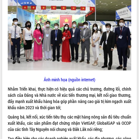
ĐIỂM TIN VĂN BẢN
QUY HOẠCH - KẾ HOẠCH
Ảnh minh họa (nguồn internet)
Nhằm Triển khai, thực hiện có hiệu quả các chủ trương, đường lối, chính
sách của Đảng và Nhà nước về xúc tiến thương mại, kết nối giao thương,
đẩy mạnh xuất khẩu hàng hóa góp phần nâng cao giá trị kim ngạch xuất
khẩu năm 2023 và thời gian tới;
Quảng bá, kết nối, xúc tiến tiêu thụ các mặt hàng nông sản đủ tiêu chuẩn
xuất khẩu, các sản phẩm đạt chứng nhận VietGAP, GlobalGAP và OCOP
của các tỉnh Tây Nguyên nói chung và Đắk Lắk nói riêng;
Tạo điều kiện cho các doanh nghiệp xuất khẩu, các địa phương, các công