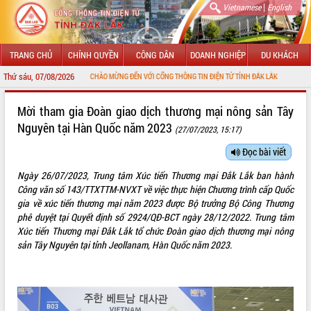
|
Vietnamese
English
TRANG CHỦ
CHÍNH QUYỀN
CÔNG DÂN
DOANH NGHIỆP
DU KHÁCH
Thứ sáu, 07/08/2026
CHÀO MỪNG ĐẾN VỚI CỔNG THÔNG TIN ĐIỆN TỬ TỈNH ĐẮK LẮK
GIỚI THIỆU
Mời tham gia Đoàn giao dịch thương mại nông sản Tây
Nguyên tại Hàn Quốc năm 2023
(27/07/2023, 15:17)
LÃNH ĐẠO UBND TỈNH
Đọc bài viết
TIN TỨC SỰ KIỆN
Ngày 26/07/2023, Trung tâm Xúc tiến Thương mại Đắk Lắk ban hành
SỞ, BAN, NGÀNH
Công văn số 143/TTXTTM-NVXT về việc thực hiện Chương trình cấp Quốc
gia về xúc tiến thương mại năm 2023 được Bộ trưởng Bộ Công Thương
UBND CÁC XÃ, PHƯỜNG
phê duyệt tại Quyết định số 2924/QĐ-BCT ngày 28/12/2022. Trung tâm
Xúc tiến Thương mại Đắk Lắk tổ chức Đoàn giao dịch thương mại nông
sản Tây Nguyên tại tỉnh Jeollanam, Hàn Quốc năm 2023.
THÔNG TIN CHỈ ĐẠO ĐIỀU HÀNH
HỆ THỐNG VĂN BẢN
VĂN BẢN HĐND TỈNH