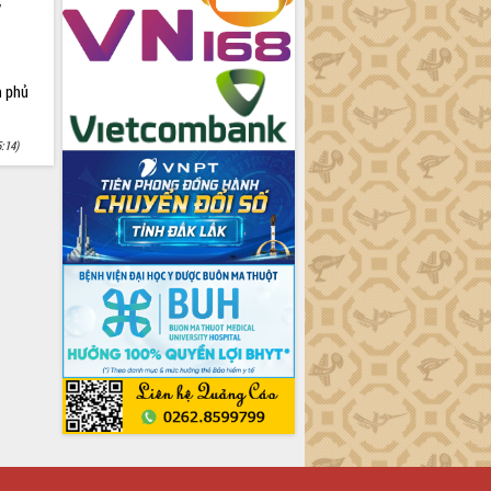
y
h phủ
5:14)