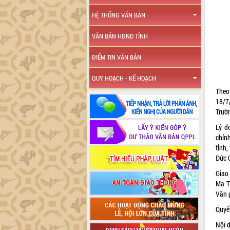
HỆ THỐNG VĂN BẢN
VĂN BẢN HĐND TỈNH
ĐIỂM TIN VĂN BẢN
QUY HOẠCH - KẾ HOẠCH
Theo
18/7
Trườ
Lý d
chỉn
tỉnh
Đức 
Giao
Ma T
Văn p
Quyết
Nội d