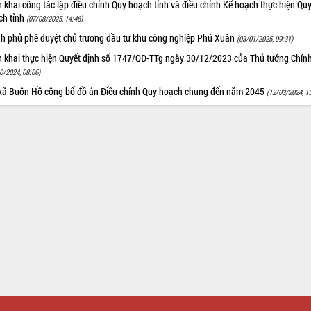
n khai công tác lập điều chỉnh Quy hoạch tỉnh và điều chỉnh Kế hoạch thực hiện Qu
ch tỉnh
(07/08/2025, 14:46)
nh phủ phê duyệt chủ trương đầu tư khu công nghiệp Phú Xuân
(03/01/2025, 09:31)
ển khai thực hiện Quyết định số 1747/QĐ-TTg ngày 30/12/2023 của Thủ tướng Chín
0/2024, 08:06)
 xã Buôn Hồ công bố đồ án Điều chỉnh Quy hoạch chung đến năm 2045
(12/03/2024, 1