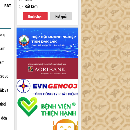
BBT
Rất kém
Bình chọn
Kết quả
026,
 năm
tầm
m 2050
Lắk và
thời
n đến