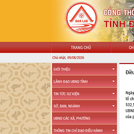
TRANG CHỦ
CH
Chủ nhật, 09/08/2026
GIỚI THIỆU
Điề
LÃNH ĐẠO UBND TỈNH
Ngày
TIN TỨC SỰ KIỆN
tổ c
532,
SỞ, BAN, NGÀNH
UBND
của 
UBND CÁC XÃ, PHƯỜNG
THÔNG TIN CHỈ ĐẠO ĐIỀU HÀNH