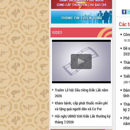
Các t
VIDEO
Côn
16:33
Đề 
20
Thà
nhì
Triể
(08/1
Trailer Lễ hội Sầu riêng Đắk Lắk năm
Đánh
tỉn
2026
Khám bệnh, cấp phát thuốc miễn phí
Thàn
và tặng quà người dân xã Cư Pui
kỳ 
Hội nghị UBND tỉnh Đắk Lắk thường kỳ
Phê
tháng 7/2026
năm
Lễ truy tặng danh hiệu “Bà Mẹ Việt