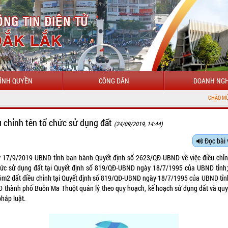
ÍNH QUYỀN
CÔNG DÂN
DOANH NGH
CHÀO MỪNG ĐẾN VỚI
u chỉnh tên tổ chức sử dụng đất
(24/09/2019, 14:44)
Đọc bài 
 17/9/2019 UBND tỉnh ban hành Quyết định số 2623/QĐ-UBND về việc điều chỉn
hức sử dụng đất tại Quyết định số 819/QĐ-UBND ngày 18/7/1995 của UBND tỉnh;
5m2 đất điều chỉnh tại Quyết định số 819/QĐ-UBND ngày 18/7/1995 của UBND tỉn
 thành phố Buôn Ma Thuột quản lý theo quy hoạch, kế hoạch sử dụng đất và quy
pháp luật.