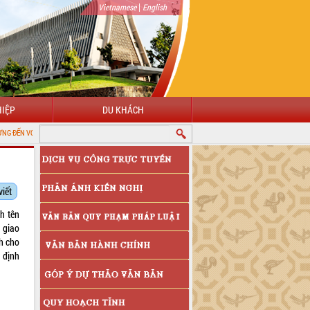
|
Vietnamese
English
IỆP
DU KHÁCH
 CỔNG THÔNG TIN ĐIỆN TỬ TỈNH ĐẮK LẮK
viết
h tên
 giao
h cho
 định