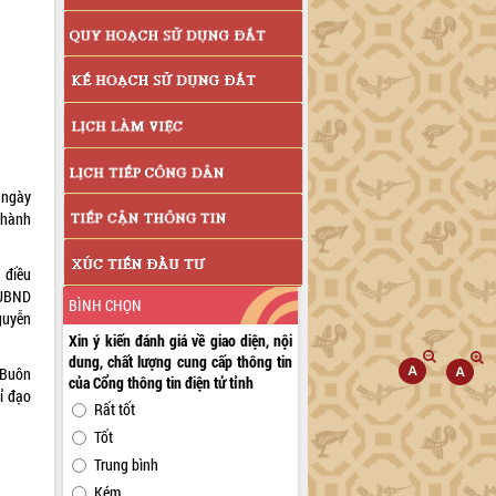
 ngày
thành
 điều
 UBND
BÌNH CHỌN
guyễn
Xin ý kiến đánh giá về giao diện, nội
dung, chất lượng cung cấp thông tin
 Buôn
của Cổng thông tin điện tử tỉnh
ỉ đạo
Rất tốt
Tốt
Trung bình
Kém