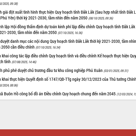
0/2025, 09:38)
 giá đột xuất tình hình thực hiện Quy hoạch tỉnh Đắk Lắk (Sau hợp nhất tỉnh Đắk 
h Phú Yên) thời kỳ 2021-2030, tầm nhìn đến năm 2050
(08/10/2025, 09:36)
h lập Hội đồng thẩm định dự toán kinh phí lập điều chỉnh Quy hoạch tỉnh Đắk Lắk 
2021-2030, tầm nhìn đến năm 2050
(07/10/2025, 16:36)
 duyệt danh mục các nội dung Quy hoạch tỉnh Đắk Lắk thời kỳ 2021-2030, tầm nhì
 2050 cần điều chỉnh
(07/10/2025, 16:34)
n khai công tác lập điều chỉnh Quy hoạch tỉnh và điều chỉnh Kế hoạch thực hiện Qu
ch tỉnh
(07/08/2025, 14:46)
nh phủ phê duyệt chủ trương đầu tư khu công nghiệp Phú Xuân
(03/01/2025, 09:31)
ển khai thực hiện Quyết định số 1747/QĐ-TTg ngày 30/12/2023 của Thủ tướng Chín
0/2024, 08:06)
 xã Buôn Hồ công bố đồ án Điều chỉnh Quy hoạch chung đến năm 2045
(12/03/2024, 1