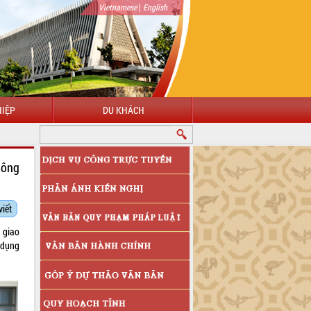
|
Vietnamese
English
IỆP
DU KHÁCH
Công
viết
 giao
 dụng