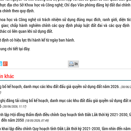
 thực địa cho Sở Khoa học và Công nghệ; Chỉ đạo Văn phòng đăng ký đất đai chỉnh 
a chính theo quy định.
hoa học và Công nghệ có trách nhiệm sử dụng đúng mục đích, ranh giới, diện tíc
 giao; chấp hành nghiêm chỉnh các quy định pháp luật đất đai và các quy định
khác có liên quan khi sử dụng đất.
 định có hiệu lực thi hành kể từ ngày ban hành.
ung chi tiết
tại đây.
In
in khác
g bố kế hoạch, danh mục các khu đất đấu giá quyền sử dụng đất năm 2026.
(30/06/2
)
nghị đăng tải công bố kế hoạch, danh mục các khu đất đấu giá quyền sử dụng đất
26
(30/06/2026, 11:17)
nh lập Hội đồng thẩm định điều chỉnh Quy hoạch tỉnh Đắk Lắk thời kỳ 2021-2030, 
n đến năm 2050
(18/05/2026, 07:49)
n khai lập điều chỉnh Quy hoạch tỉnh Đắk Lắk thời kỳ 2021-2030, tầm nhìn đến nă