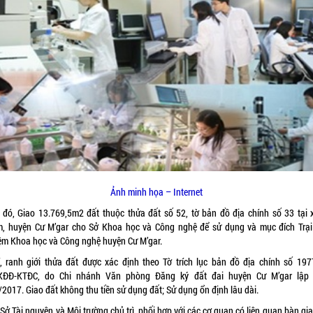
Ảnh minh họa – Internet
 đó, Giao 13.769,5m2 đất thuộc thửa đất số 52, tờ bản đồ địa chính số 33 tại 
, huyện Cư M’gar cho Sở Khoa học và Công nghệ để sử dụng và mục đích Trại
ệm Khoa học và Công nghệ huyện Cư M’gar.
rí, ranh giới thửa đất được xác định theo Tờ trích lục bản đồ địa chính số 197
ĐĐ-KTĐC, do Chi nhánh Văn phòng Đăng ký đất đai huyện Cư M’gar lập
2017. Giao đất không thu tiền sử dụng đất; Sử dụng ổn định lâu dài.
Sở Tài nguyên và Môi trường chủ trì, phối hợp với các cơ quan có liên quan bàn gi