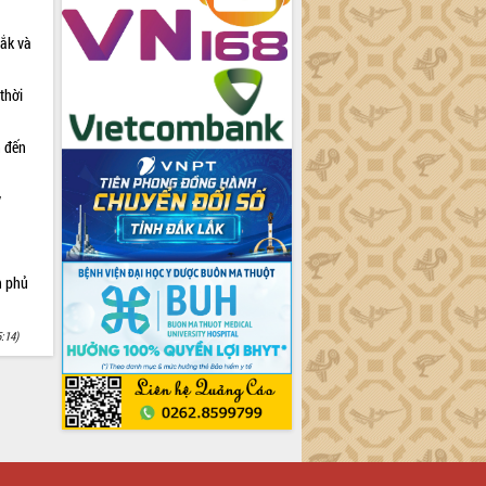
Lắk và
thời
n đến
y
h phủ
5:14)