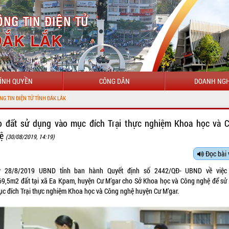
ÍNH QUYỀN
CÔNG DÂN
DOANH NGH
TỬ TỈNH ĐẮK LẮK
o đất sử dụng vào mục đích Trại thực nghiệm Khoa học và 
hệ
(30/08/2019, 14:19)
Đọc bài 
 28/8/2019 UBND tỉnh ban hành Quyết định số 2442/QĐ- UBND về việc
69,5m2 đất tại xã Ea Kpam, huyện Cư M’gar cho Sở Khoa học và Công nghệ để sử
ục đích Trại thực nghiệm Khoa học và Công nghệ huyện Cư M’gar.