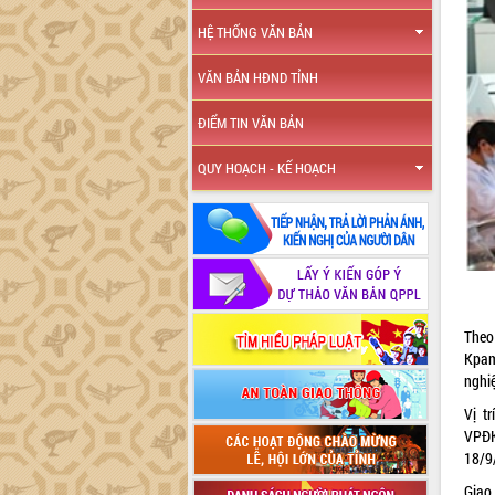
HỆ THỐNG VĂN BẢN
VĂN BẢN HĐND TỈNH
ĐIỂM TIN VĂN BẢN
QUY HOẠCH - KẾ HOẠCH
Theo
Kpam
nghi
Vị t
VPĐK
18/9/
Giao 