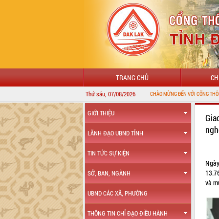
TRANG CHỦ
CH
Thứ sáu, 07/08/2026
CHÀO MỪNG ĐẾN VỚI CỔNG THÔNG TIN ĐIỆN 
GIỚI THIỆU
Gia
ng
LÃNH ĐẠO UBND TỈNH
TIN TỨC SỰ KIỆN
Ngày
13.7
SỞ, BAN, NGÀNH
và m
UBND CÁC XÃ, PHƯỜNG
THÔNG TIN CHỈ ĐẠO ĐIỀU HÀNH