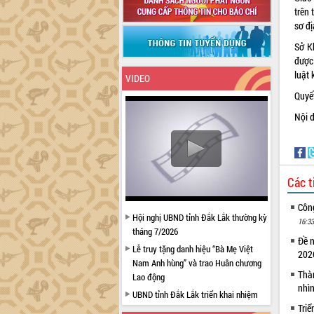
trên
sơ đị
Sở K
được
luật 
VIDEO
Quyết
Nội d
Các t
Côn
Hội nghị UBND tỉnh Đắk Lắk thường kỳ
16:33
tháng 7/2026
Đề 
Lễ truy tặng danh hiệu “Bà Mẹ Việt
20
Nam Anh hùng” và trao Huân chương
Thà
Lao động
nhì
UBND tỉnh Đắk Lắk triển khai nhiệm
Triể
vụ 6 tháng cuối năm 2026