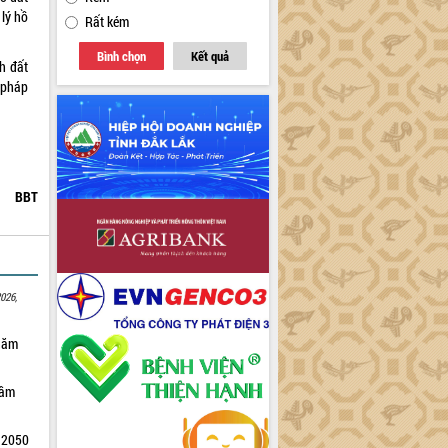
lý hồ
Rất kém
Bình chọn
Kết quả
h đất
 pháp
BBT
026,
 năm
tầm
m 2050