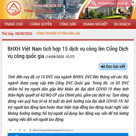
|
Vietnamese
English
TRANG CHỦ
CHÍNH QUYỀN
CÔNG DÂN
DOANH NGHIỆP
DU KHÁCH
Thứ bảy, 08/08/2026
ẾN VỚI CỔNG THÔNG TIN ĐIỆN TỬ TỈNH ĐẮK LẮK
GIỚI THIỆU
BHXH Việt Nam tích hợp 15 dịch vụ công lên Cổng Dịch
vụ công quốc gia
(14/09/2020, 15:37)
LÃNH ĐẠO UBND TỈNH
Đọc bài viết
TIN TỨC SỰ KIỆN
Tính đến nay đã có 15 DVC của ngành BHXH, DVC liên thông với các Bộ,
SỞ, BAN, NGÀNH
ngành được cung cấp trên Cổng DVC Quốc gia. Trong đó, có 03 DVC
nhằm hỗ trợ người dân gặp khó khăn do đại dịch COVID-19 theo tinh
UBND CÁC XÃ, PHƯỜNG
thần Nghị quyết số 42/NQ-CP của Chính phủ, gồm các dịch vụ: Tạm dừng
đóng vào quỹ hưu trí và tử tuất do ảnh hưởng của đại dịch COVID-19; hỗ
trợ người lao động tạm hoãn thực hiện hợp đồng lao động hoặc nghỉ việc
THÔNG TIN CHỈ ĐẠO ĐIỀU HÀNH
không hưởng lương; hỗ trợ người sử dụng lao động vay vốn để trả lương
ngừng việc đối với người lao động.
HỆ THỐNG VĂN BẢN
VĂN BẢN HĐND TỈNH