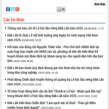
Tất cả:
66090554
Kim Bảo
In
Các tin khác
Thông cáo báo chí về Lễ hội Sầu riêng Đắk Lắk năm 2026
(05/08/2026, 11:17)
Đắk Lắk tổ chức Lễ mít tinh hưởng ứng Ngày An ninh mạng Việt Nam
năm 2026
(03/08/2026, 10:22)
Kết luận của đồng chí Nguyễn Thiên Văn - Phó Chủ tịch UBND tỉnh tại
cuộc họp trực tuyến với UBND các xã, phường về tiến độ triển khai Kế
hoạch khám sức khỏe định kỳ, khám sàng lọc cho người dân trên địa bàn
tỉnh
(30/07/2026, 08:26)
Đắk Lắk ban hành Quy định khung giá cho thuê nhà lưu trú công nhân
trong khu công nghiệp
(29/07/2026, 16:15)
Phát động Chiến dịch truyền thông số quảng bá Lễ hội Sầu riêng Đắk Lắk
năm 2026
(23/07/2026, 16:02)
Tổ chức hoạt động kích cầu du lịch “Check-in Lễ hội - Nhận quà liền tay”
trong khuôn khổ Lễ hội Sầu riêng Đắk Lắk năm 2026
(22/07/2026, 15:53)
Đắk Lắk triển khai Chiến dịch “Làm sạch mã số thuế - Tháo gỡ điểm
nghẽn trong kinh doanh”
(22/07/2026, 14:27)