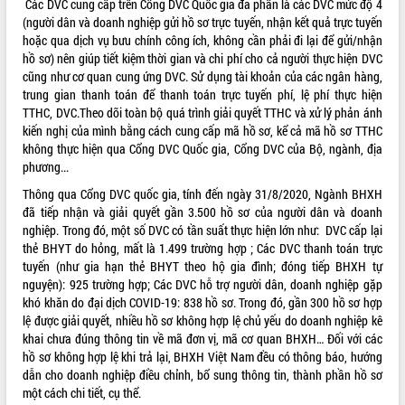
Các DVC cung cấp trên Cổng DVC Quốc gia đa phần là các DVC mức độ 4
(người dân và doanh nghiệp gửi hồ sơ trực tuyến, nhận kết quả trực tuyến
VIDEO
hoặc qua dịch vụ bưu chính công ích, không cần phải đi lại để gửi/nhận
Không có file video nào để phát.
hồ sơ) nên giúp tiết kiệm thời gian và chi phí cho cả người thực hiện DVC
cũng như cơ quan cung ứng DVC. Sử dụng tài khoản của các ngân hàng,
trung gian thanh toán để thanh toán trực tuyến phí, lệ phí thực hiện
ALBUM ẢNH
TTHC, DVC.Theo dõi toàn bộ quá trình giải quyết TTHC và xử lý phản ánh
kiến nghị của mình bằng cách cung cấp mã hồ sơ, kể cả mã hồ sơ TTHC
không thực hiện qua Cổng DVC Quốc gia, Cổng DVC của Bộ, ngành, địa
phương...
Thông qua Cổng DVC quốc gia, tính đến ngày 31/8/2020, Ngành BHXH
đã tiếp nhận và giải quyết gần 3.500 hồ sơ của người dân và doanh
nghiệp. Trong đó, một số DVC có tần suất thực hiện lớn như: DVC cấp lại
thẻ BHYT do hỏng, mất là 1.499 trường hợp ; Các DVC thanh toán trực
tuyến (như gia hạn thẻ BHYT theo hộ gia đình; đóng tiếp BHXH tự
LIÊN KẾT WEB
nguyện): 925 trường hợp; Các DVC hỗ trợ người dân, doanh nghiệp gặp
khó khăn do đại dịch COVID-19: 838 hồ sơ. Trong đó, gần 300 hồ sơ hợp
lệ được giải quyết, nhiều hồ sơ không hợp lệ chủ yếu do doanh nghiệp kê
khai chưa đúng thông tin về mã đơn vị, mã cơ quan BHXH… Đối với các
hồ sơ không hợp lệ khi trả lại, BHXH Việt Nam đều có thông báo, hướng
THỐNG KÊ TRUY CẬP
dẫn cho doanh nghiệp điều chỉnh, bổ sung thông tin, thành phần hồ sơ
một cách chi tiết, cụ thể.
Hôm nay:
4886