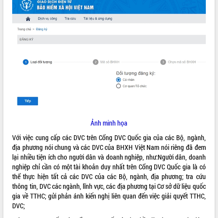
ĐIỂM TIN VĂN BẢN
QUY HOẠCH - KẾ HOẠCH
Ảnh minh họa
Với việc cung cấp các DVC trên Cổng DVC Quốc gia của các Bộ, ngành,
địa phương nói chung và các DVC của BHXH Việt Nam nói riêng đã đem
lại nhiều tiện ích cho người dân và doanh nghiệp, như:Người dân, doanh
nghiệp chỉ cần có một tài khoản duy nhất trên Cổng DVC Quốc gia là có
thể thực hiện tất cả các DVC của các Bộ, ngành, địa phương; tra cứu
thông tin, DVC các ngành, lĩnh vực, các địa phương tại Cơ sở dữ liệu quốc
gia về TTHC; gửi phản ánh kiến nghị liên quan đến việc giải quyết TTHC,
DVC;