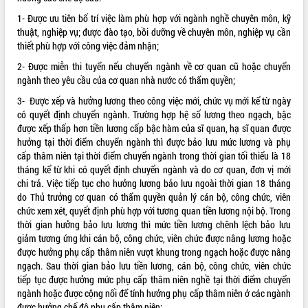
Tất cả:
66097064
1- Được ưu tiên bố trí việc làm phù hợp với ngành nghề chuyên môn, kỹ
thuật, nghiệp vụ; được đào tạo, bồi dưỡng về chuyên môn, nghiệp vụ cần
thiết phù hợp với công việc đảm nhận;
2- Được miễn thi tuyển nếu chuyển ngành về cơ quan cũ hoặc chuyển
ngành theo yêu cầu của cơ quan nhà nước có thẩm quyền;
3- Được xếp và hưởng lương theo công việc mới, chức vụ mới kể từ ngày
có quyết định chuyển ngành. Trường hợp hệ số lương theo ngạch, bậc
được xếp thấp hơn tiền lương cấp bậc hàm của sĩ quan, hạ sĩ quan được
hưởng tại thời điểm chuyển ngành thì được bảo lưu mức lương và phụ
cấp thâm niên tại thời điểm chuyển ngành trong thời gian tối thiểu là 18
tháng kể từ khi có quyết định chuyển ngành và do cơ quan, đơn vị mới
chi trả. Việc tiếp tục cho hưởng lương bảo lưu ngoài thời gian 18 tháng
do Thủ trưởng cơ quan có thẩm quyền quản lý cán bộ, công chức, viên
chức xem xét, quyết định phù hợp với tương quan tiền lương nội bộ. Trong
thời gian hưởng bảo lưu lương thì mức tiền lương chênh lệch bảo lưu
giảm tương ứng khi cán bộ, công chức, viên chức được nâng lương hoặc
được hưởng phụ cấp thâm niên vượt khung trong ngạch hoặc được nâng
ngạch. Sau thời gian bảo lưu tiền lương, cán bộ, công chức, viên chức
tiếp tục được hưởng mức phụ cấp thâm niên nghề tại thời điểm chuyển
ngành hoặc được cộng nối để tính hưởng phụ cấp thâm niên ở các ngành
được hưởng chế độ phụ cấp thâm niên;