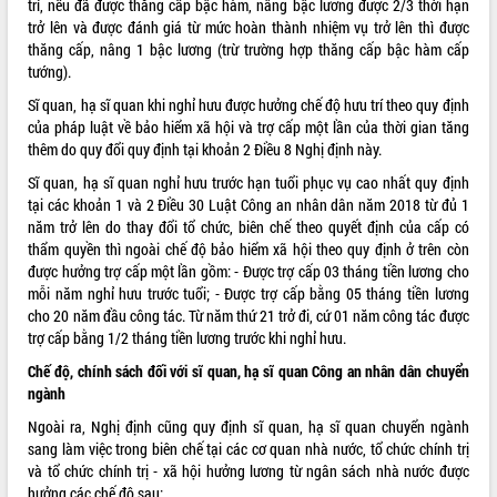
trí, nếu đã được thăng cấp bậc hàm, nâng bậc lương được 2/3 thời hạn
trở lên và được đánh giá từ mức hoàn thành nhiệm vụ trở lên thì được
VIDEO
thăng cấp, nâng 1 bậc lương (trừ trường hợp thăng cấp bậc hàm cấp
Không có file video nào để phát.
tướng).
Sĩ quan, hạ sĩ quan khi nghỉ hưu được hưởng chế độ hưu trí theo quy định
ALBUM ẢNH
của pháp luật về bảo hiểm xã hội và trợ cấp một lần của thời gian tăng
thêm do quy đổi quy định tại khoản 2 Điều 8 Nghị định này.
Sĩ quan, hạ sĩ quan nghỉ hưu trước hạn tuổi phục vụ cao nhất quy định
tại các khoản 1 và 2 Điều 30 Luật Công an nhân dân năm 2018 từ đủ 1
năm trở lên do thay đổi tổ chức, biên chế theo quyết định của cấp có
thẩm quyền thì ngoài chế độ bảo hiểm xã hội theo quy định ở trên còn
được hưởng trợ cấp một lần gồm: - Được trợ cấp 03 tháng tiền lương cho
mỗi năm nghỉ hưu trước tuổi; - Được trợ cấp bằng 05 tháng tiền lương
cho 20 năm đầu công tác. Từ năm thứ 21 trở đi, cứ 01 năm công tác được
trợ cấp bằng 1/2 tháng tiền lương trước khi nghỉ hưu.
LIÊN KẾT WEB
Chế độ, chính sách đối với sĩ quan, hạ sĩ quan Công an nhân dân chuyển
ngành
Ngoài ra, Nghị định cũng quy định sĩ quan, hạ sĩ quan chuyển ngành
THỐNG KÊ TRUY CẬP
sang làm việc trong biên chế tại các cơ quan nhà nước, tổ chức chính trị
và tổ chức chính trị - xã hội hưởng lương từ ngân sách nhà nước được
Hôm nay:
11396
hưởng các chế độ sau: