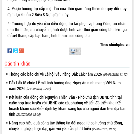
4- Được hưởng trợ cấp một lần của thời gian tăng thêm do quy đổi quy
định tại khoản 2 Điều 8 Nghị định này;
5- Trường hợp do yêu cầu điều động trở lại phục vụ trong Công an nhân
dân thì thời gian chuyển ngành được tính vào thời gian công tác liên tục
để xét thăng cấp bậc hàm, tính thâm niên công tác.
Theo chinhphu.vn
In
Các tin khác
Thông cáo báo chí về Lễ hội Sầu riêng Đắk Lắk năm 2026
(05/08/2026, 11:17)
Đắk Lắk tổ chức Lễ mít tinh hưởng ứng Ngày An ninh mạng Việt Nam
năm 2026
(03/08/2026, 10:22)
Kết luận của đồng chí Nguyễn Thiên Văn - Phó Chủ tịch UBND tỉnh tại
cuộc họp trực tuyến với UBND các xã, phường về tiến độ triển khai Kế
hoạch khám sức khỏe định kỳ, khám sàng lọc cho người dân trên địa bàn
tỉnh
(30/07/2026, 08:26)
Nâng cao hiệu quả công tác thông tin đối ngoại theo hướng chủ động,
chuyên nghiệp, hiện đại, gắn với yêu cầu phát triển
(29/07/2026, 18:12)