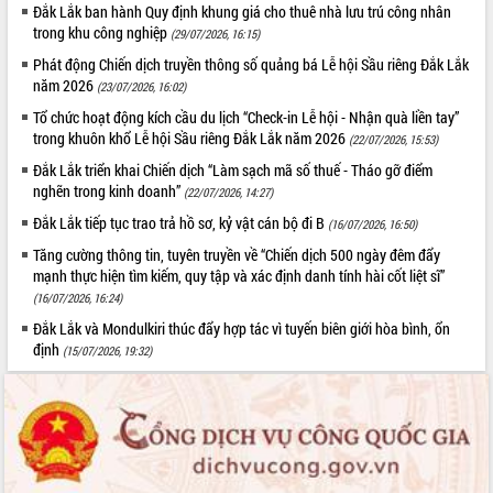
Đắk Lắk ban hành Quy định khung giá cho thuê nhà lưu trú công nhân
trong khu công nghiệp
(29/07/2026, 16:15)
Phát động Chiến dịch truyền thông số quảng bá Lễ hội Sầu riêng Đắk Lắk
năm 2026
(23/07/2026, 16:02)
Tổ chức hoạt động kích cầu du lịch “Check-in Lễ hội - Nhận quà liền tay”
trong khuôn khổ Lễ hội Sầu riêng Đắk Lắk năm 2026
(22/07/2026, 15:53)
Đắk Lắk triển khai Chiến dịch “Làm sạch mã số thuế - Tháo gỡ điểm
nghẽn trong kinh doanh”
(22/07/2026, 14:27)
Đắk Lắk tiếp tục trao trả hồ sơ, kỷ vật cán bộ đi B
(16/07/2026, 16:50)
Tăng cường thông tin, tuyên truyền về “Chiến dịch 500 ngày đêm đẩy
mạnh thực hiện tìm kiếm, quy tập và xác định danh tính hài cốt liệt sĩ”
(16/07/2026, 16:24)
Đắk Lắk và Mondulkiri thúc đẩy hợp tác vì tuyến biên giới hòa bình, ổn
định
(15/07/2026, 19:32)