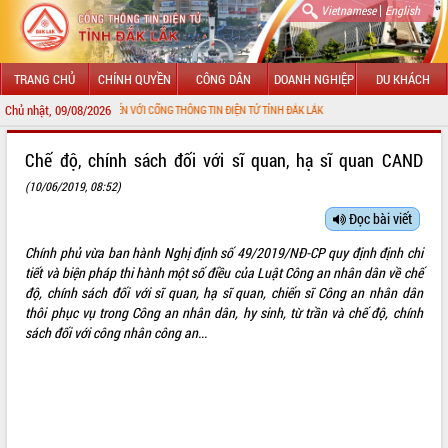
|
Vietnamese
English
TRANG CHỦ
CHÍNH QUYỀN
CÔNG DÂN
DOANH NGHIỆP
DU KHÁCH
Chủ nhật, 09/08/2026
ÀO MỪNG ĐẾN VỚI CỔNG THÔNG TIN ĐIỆN TỬ TỈNH ĐẮK LẮK
GIỚI THIỆU
Chế độ, chính sách đối với sĩ quan, hạ sĩ quan CAND
(10/06/2019, 08:52)
LÃNH ĐẠO UBND TỈNH
Đọc bài viết
TIN TỨC SỰ KIỆN
Chính phủ vừa ban hành Nghị định số 49/2019/NĐ-CP quy định định chi
SỞ, BAN, NGÀNH
tiết và biện pháp thi hành một số điều của Luật Công an nhân dân về chế
độ, chính sách đối với sĩ quan, hạ sĩ quan, chiến sĩ Công an nhân dân
UBND CÁC XÃ, PHƯỜNG
thôi phục vụ trong Công an nhân dân, hy sinh, từ trần và chế độ, chính
sách đối với công nhân công an...
THÔNG TIN CHỈ ĐẠO ĐIỀU HÀNH
HỆ THỐNG VĂN BẢN
VĂN BẢN HĐND TỈNH