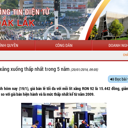
ÍNH QUYỀN
CÔNG DÂN
DOANH NGH
CHÀO MỪNG ĐẾN V
 xăng xuống thấp nhất trong 5 năm
(20/01/2016, 09:05)
Đọc bài 
5h hôm nay (19/1), giá bán lẻ tối đa với mỗi lít xăng RON 92 là 15.442 đồng, giả
so với giá bán hiện hành và là mức thấp nhất kể từ năm 2009.