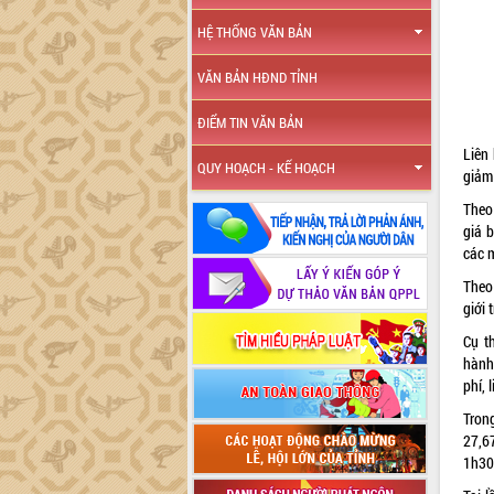
HỆ THỐNG VĂN BẢN
VĂN BẢN HĐND TỈNH
ĐIỂM TIN VĂN BẢN
Liên
QUY HOẠCH - KẾ HOẠCH
giảm
Theo
giá 
các 
Theo
giới 
Cụ t
hành 
phí, 
Tron
27,6
1h30