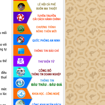
u mối
o với
ng tự
u thế
 điều
i thuế
g mức
o lúc