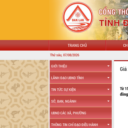
TRANG CHỦ
CH
Thứ sáu, 07/08/2026
GIỚI THIỆU
Giá
LÃNH ĐẠO UBND TỈNH
Từ 1
TIN TỨC SỰ KIỆN
đồng 
SỞ, BAN, NGÀNH
UBND CÁC XÃ, PHƯỜNG
THÔNG TIN CHỈ ĐẠO ĐIỀU HÀNH