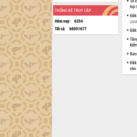
Tổ c
hội
THỐNG KÊ TRUY CẬP
Đắk 
Hôm nay:
6354
(22/0
Tất cả:
66051677
Đắk 
Tăng
kiếm
Ban 
Đắk 
vào