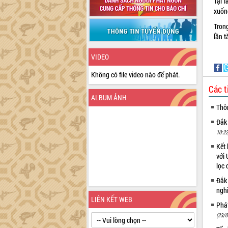
Tại 
xuốn
Tron
lần t
VIDEO
Không có file video nào để phát.
Các t
ALBUM ẢNH
Thô
Đắk
10:22
Kết 
với 
lọc 
Đắk
ngh
LIÊN KẾT WEB
Phá
(23/0