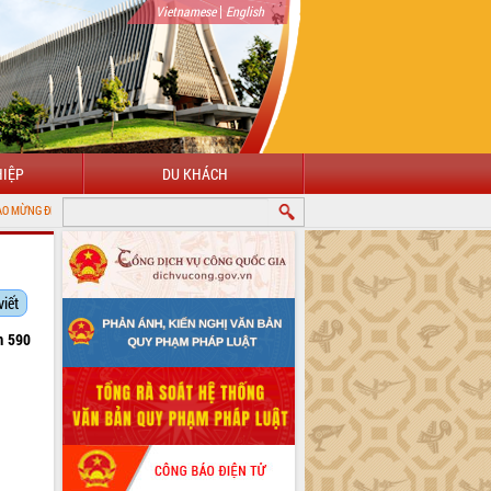
|
Vietnamese
English
IỆP
DU KHÁCH
ỚI CỔNG THÔNG TIN ĐIỆN TỬ TỈNH ĐẮK LẮK
viết
m 590