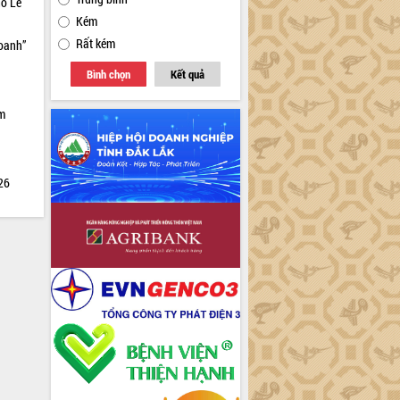
hổ Lễ
Kém
Rất kém
doanh”
Bình chọn
Kết quả
ìm
026