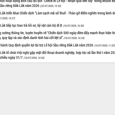
hức hoạt động kích cầu du lịch “Check-in Lễ hội - Nhận quà liền tay” trong khuôn k
 Sầu riêng Đắk Lắk năm 2026
(22/07/2026, 15:53)
Lắk triển khai Chiến dịch “Làm sạch mã số thuế - Tháo gỡ điểm nghẽn trong kinh 
7/2026, 14:27)
Lắk tiếp tục trao trả hồ sơ, kỷ vật cán bộ đi B
(16/07/2026, 16:50)
 cường thông tin, tuyên truyền về “Chiến dịch 500 ngày đêm đẩy mạnh thực hiện t
, quy tập và xác định danh tính hài cốt liệt sĩ”
(16/07/2026, 16:24)
hành Quy định quyền lợi tài trợ Lễ hội Sầu riêng Đắk Lắk năm 2026
(15/07/2026, 11:02)
Lắk tổ chức Hội nghị gặp mặt đối thoại doanh nghiệp, hợp tác xã lần thứ I năm 2
 chiều ngày 31/7
(10/07/2026, 14:54)