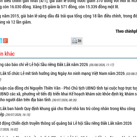
lần điều chỉnh gần nhất (4/1), giá bán lẻ trong nước giảm 370 đồng với mỗi lít RO
g còn 16.030 đồng. Xăng E5 giảm là 571 đồng, còn 15.​339 đồng một lít.
g năm 2015, giá bán lẻ xăng dầu đã trải qua tổng cộng 18 lần điều chỉnh, trong đó
ăng và 12 lần giảm.
Theo chinhp
In
in khác
ng cáo báo chí về Lễ hội Sầu riêng Đắk Lắk năm 2026
(05/08/2026, 11:17)
 Lắk tổ chức Lễ mít tinh hưởng ứng Ngày An ninh mạng Việt Nam năm 2026
(03/08/2
)
luận của đồng chí Nguyễn Thiên Văn - Phó Chủ tịch UBND tỉnh tại cuộc họp trực tu
UBND các xã, phường về tiến độ triển khai Kế hoạch khám sức khỏe định kỳ, khám 
cho người dân trên địa bàn tỉnh
(30/07/2026, 08:26)
 Lắk ban hành Quy định khung giá cho thuê nhà lưu trú công nhân trong khu công
iệp
(29/07/2026, 16:15)
t động Chiến dịch truyền thông số quảng bá Lễ hội Sầu riêng Đắk Lắk năm 2026
7/2026, 16:02)