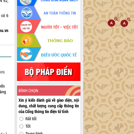
N 92,
 có 6
hu.vn
026,
yến
BÌNH CHỌN
sàng
Xin ý kiến đánh giá về giao diện, nội
dung, chất lượng cung cấp thông tin
của Cổng thông tin điện tử tỉnh
Rất tốt
Tốt
Trung bình