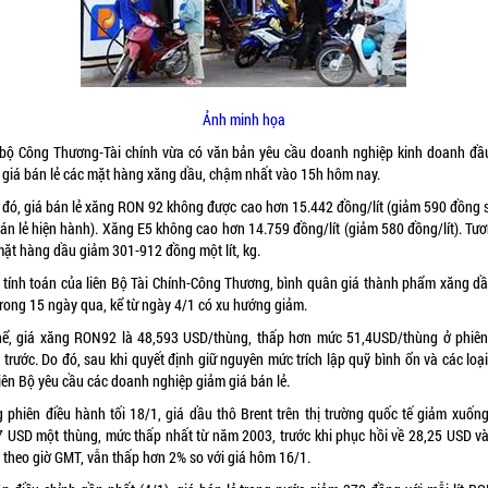
Ảnh minh họa
 bộ Công Thương-Tài chính vừa có văn bản yêu cầu doanh nghiệp kinh doanh đầ
 giá bán lẻ các mặt hàng xăng dầu, chậm nhất vào 15h hôm nay.
 đó, giá bán lẻ xăng RON 92 không được cao hơn 15.442 đồng/lít (giảm 590 đồng s
bán lẻ hiện hành). Xăng E5 không cao hơn 14.759 đồng/lít (giảm 580 đồng/lít). Tươ
mặt hàng dầu giảm 301-912 đồng một lít, kg.
 tính toán của liên Bộ Tài Chính-Công Thương, bình quân giá thành phẩm xăng dầ
trong 15 ngày qua, kể từ ngày 4/1 có xu hướng giảm.
hể, giá xăng RON92 là 48,593 USD/thùng, thấp hơn mức 51,4USD/thùng ở phiên
trước. Do đó, sau khi quyết định giữ nguyên mức trích lập quỹ bình ổn và các loạ
liên Bộ yêu cầu các doanh nghiệp giảm giá bán lẻ.
g phiên điều hành tối 18/1, giá dầu thô Brent trên thị trường quốc tế giảm xuốn
7 USD một thùng, mức thấp nhất từ năm 2003, trước khi phục hồi về 28,25 USD và
 theo giờ GMT, vẫn thấp hơn 2% so với giá hôm 16/1.