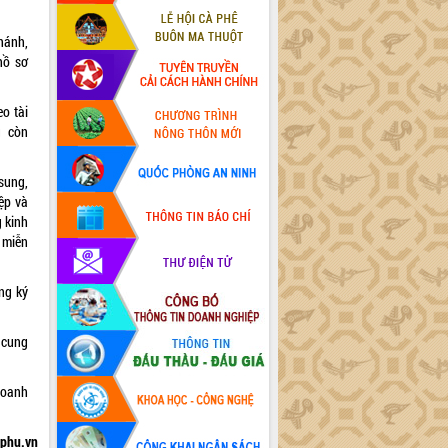
hánh,
hồ sơ
o tài
g còn
sung,
iệp và
 kinh
 miễn
ng ký
 cung
doanh
hphu.vn