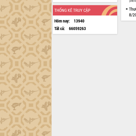
(04/0
Thườ
THỐNG KÊ TRUY CẬP
8/2
Hôm nay:
13940
Tất cả:
66059263