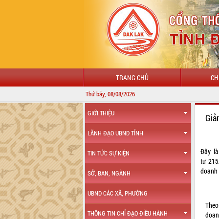
TRANG CHỦ
CH
Thứ bảy, 08/08/2026
CHÀO MỪN
GIỚI THIỆU
Giả
LÃNH ĐẠO UBND TỈNH
Đây là
TIN TỨC SỰ KIỆN
tư
215
doanh 
SỞ, BAN, NGÀNH
UBND CÁC XÃ, PHƯỜNG
Theo
THÔNG TIN CHỈ ĐẠO ĐIỀU HÀNH
doan