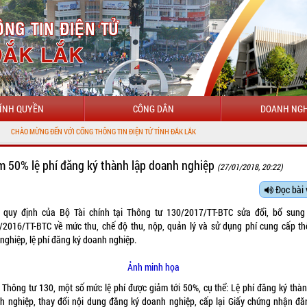
ÍNH QUYỀN
CÔNG DÂN
DOANH NGH
G ĐẾN VỚI CỔNG THÔNG TIN ĐIỆN TỬ TỈNH ĐẮK LẮK
m 50% lệ phí đăng ký thành lập doanh nghiệp
(27/01/2018, 20:22)
Đọc bài 
 quy định của Bộ Tài chính tại Thông tư
130/2017/TT-BTC
sửa đổi, bổ sung
/2016/TT-BTC
về mức thu, chế độ thu, nộp, quản lý và sử dụng phí cung cấp th
nghiệp, lệ phí đăng ký doanh nghiệp.
Ảnh minh họa
 Thông tư 130, một số mức lệ phí được giảm tới 50%, cụ thể: Lệ phí đăng ký thàn
h nghiệp, thay đổi nội dung đăng ký doanh nghiệp, cấp lại Giấy chứng nhận đă