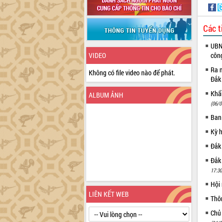
Các t
UBND
VIDEO
côn
Ra m
Không có file video nào để phát.
Đắk
Khẩn
ALBUM ẢNH
(06/0
Ban
Kỳ 
Đắk
Đắk
17:30
Hội
LIÊN KẾT WEB
Thô
Chủ