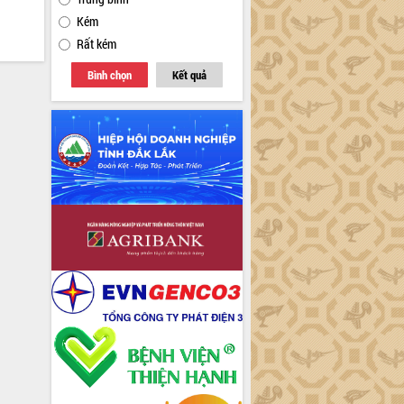
Kém
Rất kém
Bình chọn
Kết quả