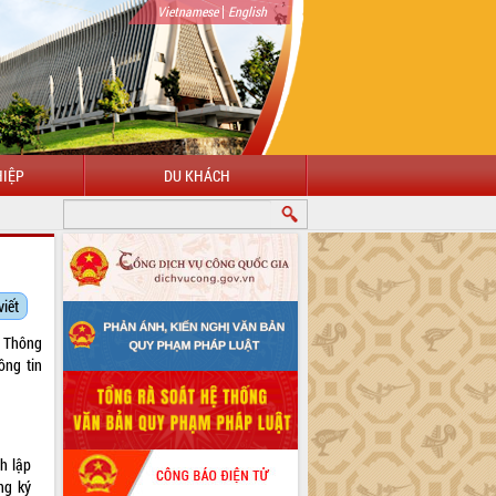
|
Vietnamese
English
IỆP
DU KHÁCH
viết
 Thông
ông tin
h lập
ng ký