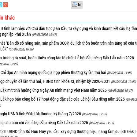
In
in khác
 tỉnh làm việc với Chủ đầu tư dự án Đầu tư xây dựng và kinh doanh kết cấu hạ tầ
g nghiệp Phú Xuân
(07/08/2026, 19:47)
ắt “Bản đồ số nông sản, sản phẩm OCOP, du lịch thôn buôn trên nền tảng số của t
 Lắk”
(07/08/2026, 16:46)
 trương rà soát, hoàn thiện công tác tổ chức Lễ hội Sầu riêng Đắk Lắk năm 2026
8/2026, 18:27)
 Chỉ đạo An ninh mạng quốc gia họp phiên thường kỳ lần thứ hai
(06/08/2026, 14:06)
họp chuyên đề lần thứ hai, HĐND tỉnh khóa XI, nhiệm kỳ 2026-2031
(06/08/2026, 12:02)
 Lắk mít tinh hưởng ứng Ngày An ninh mạng Việt Nam năm 2026
(06/08/2026, 10:47)
 Lắk họp báo công bố 17 hoạt động đặc sắc của Lễ hội Sầu riêng năm 2026
(05/08/2
)
 nghị UBND tỉnh Đắk Lắk thường kỳ tháng 7/2026
(05/08/2026, 17:18)
ng cáo báo chí về Lễ hội Sầu riêng Đắk Lắk năm 2026
(05/08/2026, 11:17)
 tịch UBND tỉnh Đỗ Hữu Huy yêu cầu xây dựng thương hiệu, nâng tầm du lịch Đắk 