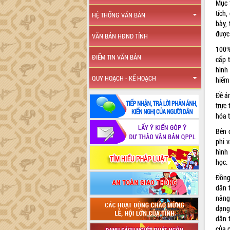
Mục 
tích,
HỆ THỐNG VĂN BẢN
bày,
được
VĂN BẢN HĐND TỈNH
100%
ĐIỂM TIN VĂN BẢN
cấp t
hình 
QUY HOẠCH - KẾ HOẠCH
hiếm
Đề á
trực 
hóa t
Bên c
phi v
hình
học.
Đồng
dân t
nâng
dạng
dân t
của c