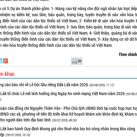
n có 5 Dự án thành phần gồm: 1- Nâng cao kỹ năng cho đội ngũ nhân lực trực tiếp
 nhiệm vụ kiểm kê, sưu tầm, bảo quản, trưng bày, tuyên truyền di sản văn hóa t
g điển hình của các dân tộc thiểu số Việt Nam; 2- Kiểm kê di sản văn hóa truyền 
hình của các dân tộc thiểu số Việt Nam; 3- Sưu tầm, bảo quản, trưng bày di sản v
n thống điển hình của các dân tộc thiểu số Việt Nam; 4- Giới thiệu, quảng bá di s
truyền thống điển hình của các dân tộc thiểu số Việt Nam; 5- Xây dựng cơ sở dữ li
n văn hóa truyền thống điển hình của các dân tộc thiểu số Việt Nam.
Theo chin
In
in khác
ng cáo báo chí về Lễ hội Sầu riêng Đắk Lắk năm 2026
(05/08/2026, 11:17)
 Lắk tổ chức Lễ mít tinh hưởng ứng Ngày An ninh mạng Việt Nam năm 2026
(03/08/2
)
luận của đồng chí Nguyễn Thiên Văn - Phó Chủ tịch UBND tỉnh tại cuộc họp trực tu
UBND các xã, phường về tiến độ triển khai Kế hoạch khám sức khỏe định kỳ, khám 
cho người dân trên địa bàn tỉnh
(30/07/2026, 08:26)
 Lắk ban hành Quy định khung giá cho thuê nhà lưu trú công nhân trong khu công
iệp
(29/07/2026, 16:15)