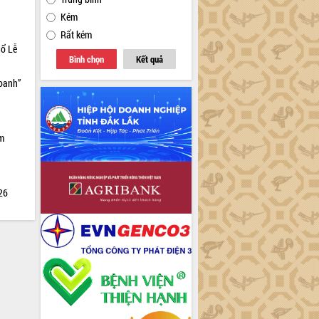
Kém
Rất kém
hổ Lễ
Bình chọn
Kết quả
doanh”
ìm
026