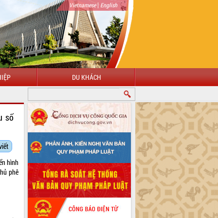
|
Vietnamese
English
IỆP
DU KHÁCH
u số
viết
ển hình
phủ
phê