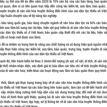
tiêu cụ thể của Đề án đến năm 2020 là 70% cán bộ của các bảo tàng, ban quản 
 cơ quan, đơn vị có liên quan trực tiếp đến công tác kiểm kê, sưu tầm, bảo quản,
 tuyên truyền di sản văn hóa truyền thống điển hình của các dân tộc thiểu số Việ
 tập huấn chuyên sâu về kỹ năng tác nghiệp.
 bảo tàng quốc gia, bảo tàng chuyên ngành về văn hóa dân tộc và 50% các bảo
ỉnh sưu tầm bổ sung các tài liệu, hiện vật quý hiếm là di sản văn hóa truyền thốn
các dân tộc thiểu số ở Việt Nam; bảo quản cấp thiết đối với các tài liệu, hiện v
 (đã có hoặc mới được sưu tầm).
n đề ra nhiệm vụ trọng tâm là nâng cao chất lượng và sử dụng hiệu quả nguồn nhâ
tiếp thực hiện công tác kiểm kê, sưu tầm, bảo quản, trưng bày, tuyên truyền di s
ruyền thống điển hình của các dân tộc thiểu số Việt Nam.
ạnh đó, tiến hành kiểm kê theo 3 nhóm đối tượng (di vật, cổ vật; di tích; di sản v
ật thể) nhằm nhận diện, xác định giá trị bảo đảm các tiêu chí về tính truyền thống
 của di sản văn hóa; triển khai các hoạt động sưu tầm và bảo quản theo quy trình
 thời, đánh giá thực trạng trưng bày về di sản văn hóa truyền thống điển hình củ
ộc thiểu số Việt Nam tại các bảo tàng trên toàn quốc, làm căn cứ để tiến hành chỉ
 cấp nhằm tăng cường tính hấp dẫn của nội dung trưng bày; đổi mới về nội dun
 hóa về hình thức giới thiệu, quảng bá di sản văn hóa truyền thống điển hình củ
ộc thiểu số Việt Nam; tập hợp, xử lý thông tin về di sản văn hóa truyền thống điể
ác dân tộc thiểu số Việt Nam.