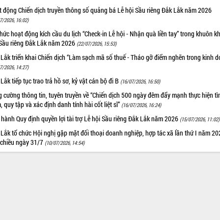
t động Chiến dịch truyền thông số quảng bá Lễ hội Sầu riêng Đắk Lắk năm 2026
7/2026, 16:02)
hức hoạt động kích cầu du lịch “Check-in Lễ hội - Nhận quà liền tay” trong khuôn k
 Sầu riêng Đắk Lắk năm 2026
(22/07/2026, 15:53)
Lắk triển khai Chiến dịch “Làm sạch mã số thuế - Tháo gỡ điểm nghẽn trong kinh 
7/2026, 14:27)
Lắk tiếp tục trao trả hồ sơ, kỷ vật cán bộ đi B
(16/07/2026, 16:50)
 cường thông tin, tuyên truyền về “Chiến dịch 500 ngày đêm đẩy mạnh thực hiện t
, quy tập và xác định danh tính hài cốt liệt sĩ”
(16/07/2026, 16:24)
hành Quy định quyền lợi tài trợ Lễ hội Sầu riêng Đắk Lắk năm 2026
(15/07/2026, 11:02)
Lắk tổ chức Hội nghị gặp mặt đối thoại doanh nghiệp, hợp tác xã lần thứ I năm 2
 chiều ngày 31/7
(10/07/2026, 14:54)