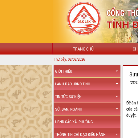
TRANG CHỦ
CH
Thứ bảy, 08/08/2026
GIỚI THIỆU
Sưu
(23/1
LÃNH ĐẠO UBND TỈNH
TIN TỨC SỰ KIỆN
Đề án 
của cá
SỞ, BAN, NGÀNH
duyệt
.
UBND CÁC XÃ, PHƯỜNG
THÔNG TIN CHỈ ĐẠO ĐIỀU HÀNH