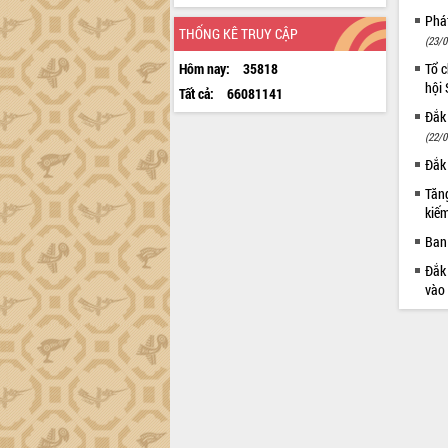
Phá
THỐNG KÊ TRUY CẬP
(23/0
Hôm nay:
35818
Tổ c
hội
Tất cả:
66081141
Đắk 
(22/0
Đắk 
Tăng
kiếm
Ban 
Đắk 
vào