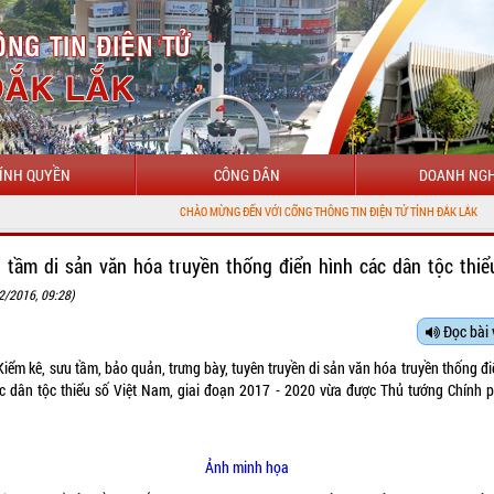
ÍNH QUYỀN
CÔNG DÂN
DOANH NGH
CHÀO MỪNG ĐẾN VỚI CỔNG THÔNG TIN ĐIỆN TỬ TỈNH ĐẮK LẮK
 tầm di sản văn hóa truyền thống điển hình các dân tộc thiể
2/2016, 09:28)
Đọc bài 
Kiểm kê, sưu tầm, bảo quản, trưng bày, tuyên truyền di sản văn hóa truyền thống đi
c dân tộc thiểu số Việt Nam, giai đoạn 2017 - 2020 vừa được Thủ tướng Chính 
Ảnh minh họa