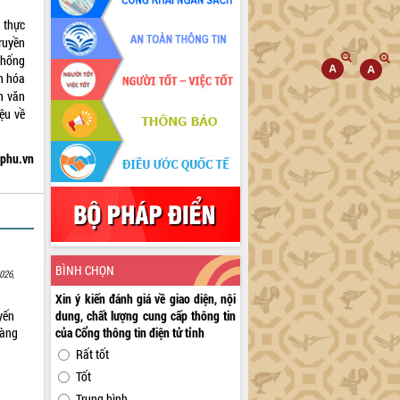
 thực
ruyền
thống
ăn hóa
ản văn
ệu về
hphu.vn
BÌNH CHỌN
026,
Xin ý kiến đánh giá về giao diện, nội
yến
dung, chất lượng cung cấp thông tin
sàng
của Cổng thông tin điện tử tỉnh
Rất tốt
Tốt
Trung bình