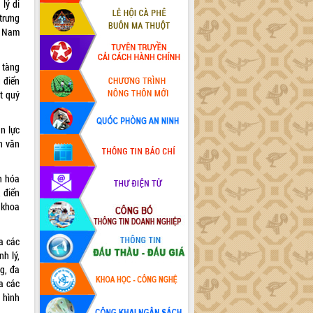
lý di
 trưng
t Nam
 tàng
g điển
ật quý
n lực
ản văn
ăn hóa
, điển
 khoa
a các
nh lý,
g, đa
a các
n hình