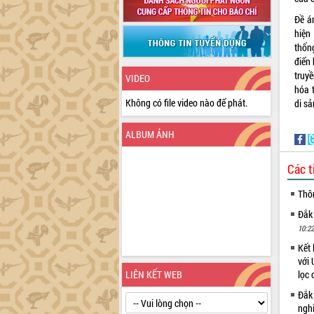
Đề á
hiện
thốn
điển 
truyề
VIDEO
hóa 
Không có file video nào để phát.
di sả
ALBUM ẢNH
Các t
Thô
Đắk
10:22
Kết 
với 
LIÊN KẾT WEB
lọc 
Đắk
ngh