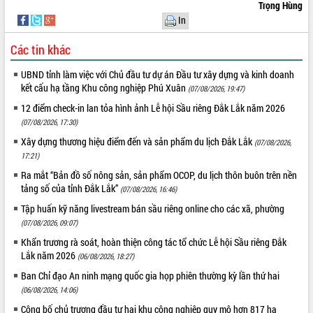
Trọng Hùng
In
Các tin khác
UBND tỉnh làm việc với Chủ đầu tư dự án Đầu tư xây dựng và kinh doanh
kết cấu hạ tầng Khu công nghiệp Phú Xuân
(07/08/2026, 19:47)
12 điểm check-in lan tỏa hình ảnh Lễ hội Sầu riêng Đắk Lắk năm 2026
(07/08/2026, 17:30)
Xây dựng thương hiệu điểm đến và sản phẩm du lịch Đắk Lắk
(07/08/2026,
17:21)
Ra mắt “Bản đồ số nông sản, sản phẩm OCOP, du lịch thôn buôn trên nền
tảng số của tỉnh Đắk Lắk”
(07/08/2026, 16:46)
Tập huấn kỹ năng livestream bán sầu riêng online cho các xã, phường
(07/08/2026, 09:07)
Khẩn trương rà soát, hoàn thiện công tác tổ chức Lễ hội Sầu riêng Đắk
Lắk năm 2026
(06/08/2026, 18:27)
Ban Chỉ đạo An ninh mạng quốc gia họp phiên thường kỳ lần thứ hai
(06/08/2026, 14:06)
Công bố chủ trương đầu tư hai khu công nghiệp quy mô hơn 817 ha