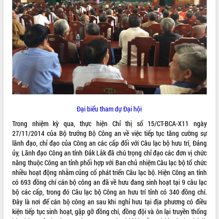
ĐIỂM TIN VĂN BẢN
QUY HOẠCH - KẾ HOẠCH
Đại biểu tham dự Đại hội
Trong nhiệm kỳ qua, thực hiện Chỉ thị số 15/CT-BCA-X11 ngày
27/11/2014 của Bộ trưởng Bộ Công an về việc tiếp tục tăng cường sự
lãnh đạo, chỉ đạo của Công an các cấp đối với Câu lạc bộ hưu trí, Đảng
ủy, Lãnh đạo Công an tỉnh Đắk Lắk đã chú trọng chỉ đạo các đơn vị chức
năng thuộc Công an tỉnh phối hợp với Ban chủ nhiệm Câu lạc bộ tổ chức
nhiều hoạt động nhằm củng cố phát triển Câu lạc bộ. Hiện Công an tỉnh
có 693 đồng chí cán bộ công an đã về hưu đang sinh hoạt tại 9 câu lạc
bộ các cấp, trong đó Câu lạc bộ Công an hưu trí tỉnh có 340 đồng chí.
Đây là nơi để cán bộ công an sau khi nghỉ hưu tại địa phương có điều
kiện tiếp tục sinh hoạt, gặp gỡ đồng chí, đồng đội và ôn lại truyền thống