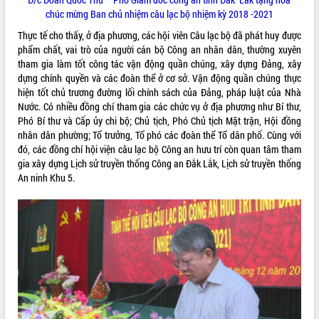
Tất cả:
66065981
chúc mừng Ban chủ nhiệm câu lạc bộ nhiệm kỳ 2018 -2021
Thực tế cho thấy, ở địa phương, các hội viên Câu lạc bộ đã phát huy được
phẩm chất, vai trò của người cán bộ Công an nhân dân, thường xuyên
tham gia làm tốt công tác vận động quần chúng, xây dựng Đảng, xây
dựng chính quyền và các đoàn thể ở cơ sở. Vận động quần chúng thực
hiện tốt chủ trương đường lối chính sách của Đảng, pháp luật của Nhà
Nước. Có nhiều đồng chí tham gia các chức vụ ở địa phương như Bí thư,
Phó Bí thư và Cấp ủy chi bộ; Chủ tịch, Phó Chủ tịch Mặt trận, Hội đồng
nhân dân phường; Tổ trưởng, Tổ phó các đoàn thể Tổ dân phố. Cùng với
đó, các đồng chí hội viện câu lạc bộ Công an hưu trí còn quan tâm tham
gia xây dựng Lịch sử truyền thống Công an Đắk Lắk, Lịch sử truyền thống
An ninh Khu 5.