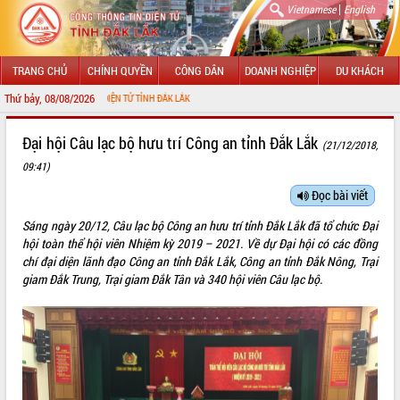
|
Vietnamese
English
TRANG CHỦ
CHÍNH QUYỀN
CÔNG DÂN
DOANH NGHIỆP
DU KHÁCH
Thứ bảy, 08/08/2026
NG TIN ĐIỆN TỬ TỈNH ĐẮK LẮK
GIỚI THIỆU
Đại hội Câu lạc bộ hưu trí Công an tỉnh Đắk Lắk
(21/12/2018,
09:41)
LÃNH ĐẠO UBND TỈNH
Đọc bài viết
TIN TỨC SỰ KIỆN
Sáng ngày 20/12, Câu lạc bộ Công an hưu trí tỉnh Đắk Lắk đã tổ chức Đại
SỞ, BAN, NGÀNH
hội toàn thể hội viên Nhiệm kỳ 2019 – 2021. Về dự Đại hội có các đồng
chí đại diện lãnh đạo Công an tỉnh Đắk Lắk, Công an tỉnh Đắk Nông, Trại
UBND CÁC XÃ, PHƯỜNG
giam Đắk Trung, Trại giam Đắk Tân và 340 hội viên Câu lạc bộ.
THÔNG TIN CHỈ ĐẠO ĐIỀU HÀNH
HỆ THỐNG VĂN BẢN
VĂN BẢN HĐND TỈNH