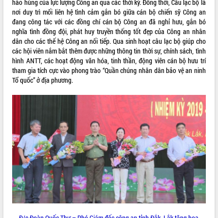
hào hùng của lực lượng Công an qua các thời kỳ. Đồng thời, Câu lạc bộ là
nơi duy trì mối liên hệ tình cảm gắn bó giữa cán bộ chiến sỹ Công an
VIDEO
đang công tác với các đồng chí cán bộ Công an đã nghỉ hưu, gắn bó
Không có file video nào để phát.
nghĩa tình đồng đội, phát huy truyền thống tốt đẹp của Công an nhân
dân cho các thế hệ Công an nối tiếp. Qua sinh hoạt câu lạc bộ giúp cho
các hội viên nắm bắt thêm được những thông tin thời sự, chính sách, tình
ALBUM ẢNH
hình ANTT, các hoạt động văn hóa, tinh thần, động viên cán bộ hưu trí
tham gia tích cực vào phong trào “Quần chúng nhân dân bảo vệ an ninh
Tổ quốc” ở địa phương.
LIÊN KẾT WEB
THỐNG KÊ TRUY CẬP
Hôm nay:
20658
Đ/c Đoàn Quốc Thư – Phó Giám đốc công an tỉnh Đắk Lắk tặng hoa