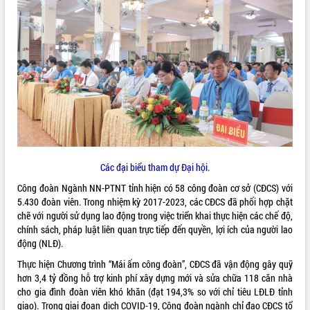
ĐIỂM TIN VĂN BẢN
QUY HOẠCH - KẾ HOẠCH
Các đại biểu tham dự Đại hội.
Công đoàn Ngành NN-PTNT tỉnh hiện có 58 công đoàn cơ sở (CĐCS) với
5.430 đoàn viên. Trong nhiệm kỳ 2017-2023, các CĐCS đã phối hợp chặt
chẽ với người sử dụng lao động trong việc triển khai thực hiện các chế độ,
chính sách, pháp luật liên quan trực tiếp đến quyền, lợi ích của người lao
động (NLĐ).
Thực hiện Chương trình “Mái ấm công đoàn”, CĐCS đã vận động gây quỹ
hơn 3,4 tỷ đồng hỗ trợ kinh phí xây dựng mới và sửa chữa 118 căn nhà
cho gia đình đoàn viên khó khăn (đạt 194,3% so với chỉ tiêu LĐLĐ tỉnh
giao). Trong giai đoạn dịch COVID-19, Công đoàn ngành chỉ đạo CĐCS tổ