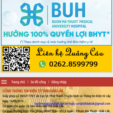
Toggle
Trang chủ
Sơ đồ cổng
Đăng nhập
navigation
CỔNG THÔNG TIN ĐIỆN TỬ TỈNH ĐẮK LẮK
Giấy phép số 99/GP-TTĐT do Cục QL Phát thanh Truyền hình và Thông tin Điện tử cấp
ngày 14/05/2010
banbientap@daklak.gov.vn hoặc congttdtdaklak@gmail.com
Cơ quan chủ quản: Ủy ban nhân dân tỉnh Đắk Lắk
Cơ quan thường trực: Văn phòng UBND tỉnh - 09 Lê Duẩn - P.Buôn Ma Thuột - Đắk Lắk.