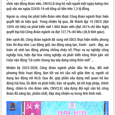
chức vận động đoàn viên, CNVCLĐ ủng hộ mỗi người một ngày lương cho
VIDEO
quỹ vắc xin ngừa COVID-19 với tổng số tiền trên 1,3 tỷ đồng.
Không có file video nào để phát.
Ngoài ra, công tác phát triển đoàn viên được Công đoàn ngành thực hiện
quyết liệt và hiệu quả. Trong nhiệm kỳ qua, đã thành lập 10 CĐCS (đạt
100% chỉ tiêu) và phát triển mới 1.884 đoàn viên (đạt 261% chỉ tiêu Nghị
ALBUM ẢNH
quyết Đại hội Công đoàn ngành và đạt 127,7% chỉ tiêu LĐLĐ tỉnh giao).
Bên cạnh đó, Công đoàn ngành đã cùng với CĐCS thực hiện nhiều phong
trào thi đua như: Lao động giỏi, lao động sáng tạo; Xanh - sạch - đẹp, an
toàn vệ sinh lao động, phòng chống cháy nổ; Phục vụ sự nghiệp công
nghiệp hóa, hiện đại hóa nông nghiệp và phát triển nông thôn gắn với
Cuộc vận động “Cả nước chung tay xây dựng nông thôn mới” …
Nhiệm kỳ 2023-2028, Công đoàn ngành phấn đấu thi đua, đổi mới
phương thức hoạt động, làm tốt vai trò cầu nối giữa đơn vị, người sử
dụng lao động với NLĐ. Qua đó, góp phần xây dựng mối quan hệ lao
LIÊN KẾT WEB
động hài hòa, ổn định và phát triển; bảo vệ quyền, lợi ích hợp pháp, chính
đáng, chăm lo cho đoàn viên, CNVCLĐ; xây dựng đội ngũ cán bộ công
đoàn đủ năng lực, phẩm chất, đáp ứng nhiệm vụ trong tình hình mới..
THỐNG KÊ TRUY CẬP
Hôm nay:
12534