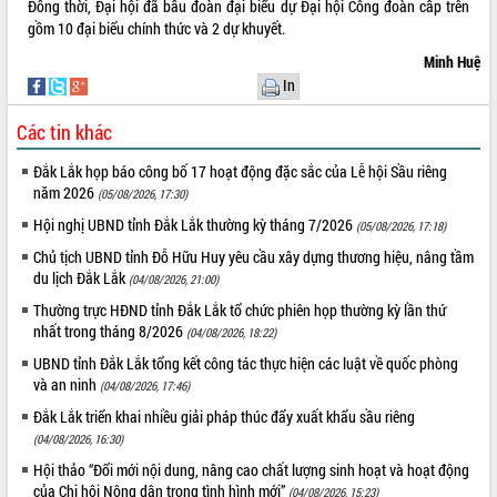
Đồng thời, Đại hội đã bầu đoàn đại biểu dự Đại hội Công đoàn cấp trên
gồm 10 đại biểu chính thức và 2 dự khuyết.
Minh Huệ
In
Các tin khác
Đắk Lắk họp báo công bố 17 hoạt động đặc sắc của Lễ hội Sầu riêng
năm 2026
(05/08/2026, 17:30)
Hội nghị UBND tỉnh Đắk Lắk thường kỳ tháng 7/2026
(05/08/2026, 17:18)
Chủ tịch UBND tỉnh Đỗ Hữu Huy yêu cầu xây dựng thương hiệu, nâng tầm
du lịch Đắk Lắk
(04/08/2026, 21:00)
Thường trực HĐND tỉnh Đắk Lắk tổ chức phiên họp thường kỳ lần thứ
nhất trong tháng 8/2026
(04/08/2026, 18:22)
UBND tỉnh Đắk Lắk tổng kết công tác thực hiện các luật về quốc phòng
và an ninh
(04/08/2026, 17:46)
Đắk Lắk triển khai nhiều giải pháp thúc đẩy xuất khẩu sầu riêng
(04/08/2026, 16:30)
Hội thảo “Đổi mới nội dung, nâng cao chất lượng sinh hoạt và hoạt động
của Chi hội Nông dân trong tình hình mới”
(04/08/2026, 15:23)