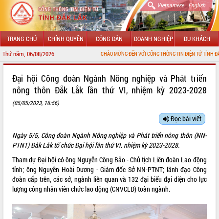
|
Vietnamese
English
TRANG CHỦ
CHÍNH QUYỀN
CÔNG DÂN
DOANH NGHIỆP
DU KHÁCH
Thứ năm, 06/08/2026
CHÀO MỪNG ĐẾN VỚI CỔNG THÔNG TIN ĐIỆN TỬ TỈNH ĐẮK LẮK
GIỚI THIỆU
Đại hội Công đoàn Ngành Nông nghiệp và Phát triển
nông thôn Đắk Lắk lần thứ VI, nhiệm kỳ 2023-2028
LÃNH ĐẠO UBND TỈNH
(05/05/2023, 16:56)
TIN TỨC SỰ KIỆN
Đọc bài viết
SỞ, BAN, NGÀNH
Ngày 5/5, Công đoàn Ngành Nông nghiệp và Phát triển nông thôn (NN-
PTNT) Đắk Lắk tổ chức Đại hội lần thứ VI, nhiệm kỳ 2023-2028.
UBND CÁC XÃ, PHƯỜNG
Tham dự Đại hội có ông Nguyễn Công Bảo - Chủ tịch Liên đoàn Lao động
tỉnh; ông Nguyễn Hoài Dương - Giám đốc Sở NN-PTNT; lãnh đạo Công
THÔNG TIN CHỈ ĐẠO ĐIỀU HÀNH
đoàn cấp trên, các sở, ngành liên quan và 132 đại biểu đại diện cho lực
lượng công nhân viên chức lao động (CNVCLĐ) toàn ngành.
HỆ THỐNG VĂN BẢN
VĂN BẢN HĐND TỈNH