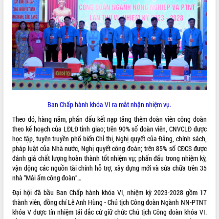
Tất cả:
65988676
Ban Chấp hành khóa VI ra mắt nhận nhiệm vụ.
Theo đó, hàng năm, phấn đấu kết nạp tăng thêm đoàn viên công đoàn
theo kế hoạch của LĐLĐ tỉnh giao; trên 90% số đoàn viên, CNVCLĐ được
học tập, tuyên truyền phổ biến Chỉ thị, Nghị quyết của Đảng, chính sách,
pháp luật của Nhà nước, Nghị quyết công đoàn; trên 85% số CĐCS được
đánh giá chất lượng hoàn thành tốt nhiệm vụ; phấn đấu trong nhiệm kỳ,
vận động các nguồn tài chính hỗ trợ, xây dựng mới và sửa chữa trên 35
nhà “Mái ấm công đoàn”…
Đại hội đã bầu Ban Chấp hành khóa VI, nhiệm kỳ 2023-2028 gồm 17
thành viên, đồng chí Lê Anh Hùng - Chủ tịch Công đoàn Ngành NN-PTNT
khóa V được tín nhiệm tái đắc cử giữ chức Chủ tịch Công đoàn khóa VI.