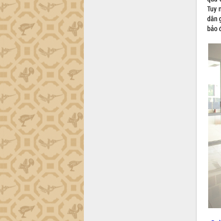
Tuy 
dân g
bảo 