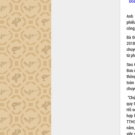
Đoà
Anh 
phiếu
công.
Bà Đ
2018,
chuyể
từ ph
Sau 
Bưu đ
thôn
toàn
chuyể
“Chú
quy 
Hồ s
hợp l
TTHC 
năm,
việc