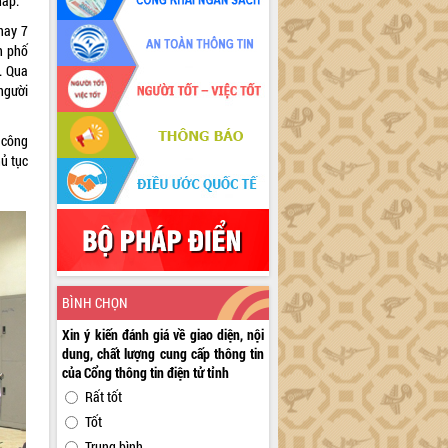
háp.
nay 7
h phố
. Qua
 người
 công
ủ tục
BÌNH CHỌN
Xin ý kiến đánh giá về giao diện, nội
dung, chất lượng cung cấp thông tin
của Cổng thông tin điện tử tỉnh
Rất tốt
Tốt
Trung bình