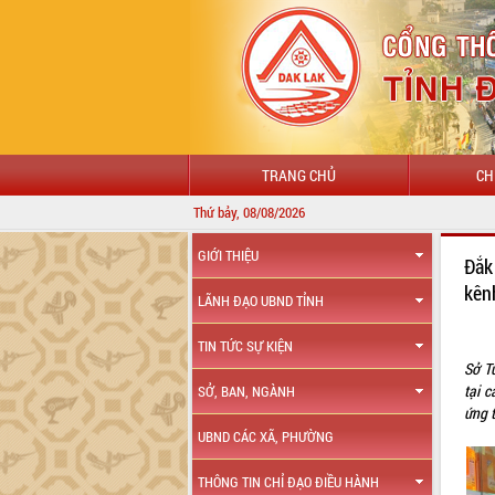
TRANG CHỦ
CH
Thứ bảy, 08/08/2026
GIỚI THIỆU
Đắk
kên
LÃNH ĐẠO UBND TỈNH
TIN TỨC SỰ KIỆN
Sở Tư
tại c
SỞ, BAN, NGÀNH
ứng 
UBND CÁC XÃ, PHƯỜNG
THÔNG TIN CHỈ ĐẠO ĐIỀU HÀNH