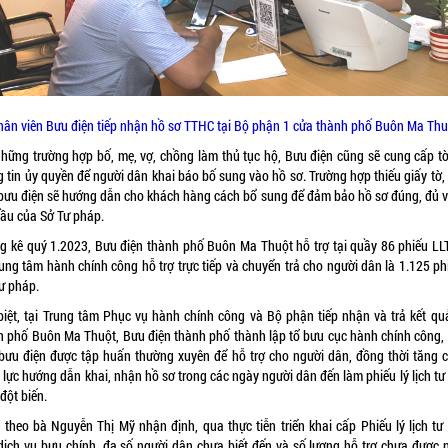
hân viên Bưu điện tiếp nhận hồ sơ TTHC tại Bộ phận 1 cửa thành phố Buôn Ma Thu
những trường hợp bố, mẹ, vợ, chồng làm thủ tục hộ, Bưu điện cũng sẽ cung cấp tờ
g tin ủy quyền để người dân khai báo bố sung vào hồ sơ. Trường hợp thiếu giấy tờ,
 bưu điện sẽ hướng dẫn cho khách hàng cách bổ sung để đảm bảo hồ sơ đúng, đủ v
cầu của Sở Tư pháp.
g kê quý 1.2023, Bưu điện thành phố Buôn Ma Thuột hỗ trợ tại quầy 86 phiếu LL
rung tâm hành chính công hỗ trợ trực tiếp và chuyển trả cho người dân là 1.125 ph
tư pháp.
biệt, tại Trung tâm Phục vụ hành chính công và Bộ phận tiếp nhận và trả kết qu
h phố Buôn Ma Thuột, Bưu điện thành phố thành lập tổ bưu cục hành chính công,
 bưu điện được tập huấn thường xuyên để hỗ trợ cho người dân, đồng thời tăng 
 lực hướng dẫn khai, nhận hồ sơ trong các ngày người dân đến làm phiếu lý lịch tư
đột biến.
 theo bà Nguyễn Thị Mỹ nhận định, qua thực tiễn triển khai cấp Phiếu lý lịch tư
dịch vụ bưu chính, đa số người dân chưa biết đến và số lượng hỗ trợ chưa được n