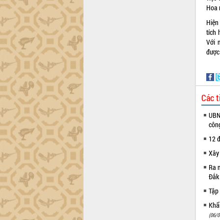
Hoa 
Hiện
tích 
Với 
được
Các t
UBND
côn
12 đ
Xây
Ra m
Đắk
Tập 
Khẩn
(06/0