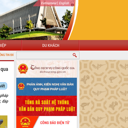
|
Vietnamese
English
IỆP
DU KHÁCH
ỈNH ĐẮK LẮK
 qua
viết
ư pháp
ơ, đáp