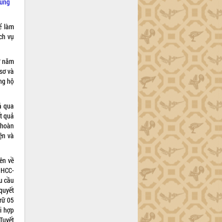
rung
ể làm
ịch vụ
ừ năm
 sơ và
ủng hộ
ả qua
ết quả
 hoàn
ện và
ên về
 HCC-
u cầu
 quyết
trữ 05
i hợp
Tuyết