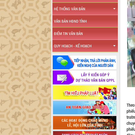
HỆ THỐNG VĂN BẢN
VĂN BẢN HĐND TỈNH
ĐIỂM TIN VĂN BẢN
QUY HOẠCH - KẾ HOẠCH
Theo
phiế
trườ
chuy
phiế