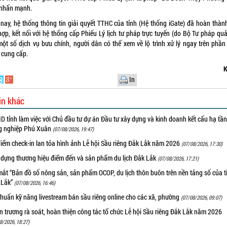
nhấn mạnh.
 nay, hệ thống thông tin giải quyết TTHC của tỉnh (Hệ thống iGate) đã hoàn thành
hợp, kết nối với hệ thống cấp Phiếu Lý lịch tư pháp trực tuyến (do Bộ Tư pháp quả
một số dịch vụ bưu chính, người dân có thể xem về lộ trình xử lý ngay trên phầ
 cung cấp.
K
In
in khác
 tỉnh làm việc với Chủ đầu tư dự án Đầu tư xây dựng và kinh doanh kết cấu hạ tầ
g nghiệp Phú Xuân
(07/08/2026, 19:47)
iểm check-in lan tỏa hình ảnh Lễ hội Sầu riêng Đắk Lắk năm 2026
(07/08/2026, 17:30)
 dựng thương hiệu điểm đến và sản phẩm du lịch Đắk Lắk
(07/08/2026, 17:21)
ắt “Bản đồ số nông sản, sản phẩm OCOP, du lịch thôn buôn trên nền tảng số của t
 Lắk”
(07/08/2026, 16:46)
huấn kỹ năng livestream bán sầu riêng online cho các xã, phường
(07/08/2026, 09:07)
 trương rà soát, hoàn thiện công tác tổ chức Lễ hội Sầu riêng Đắk Lắk năm 2026
8/2026, 18:27)