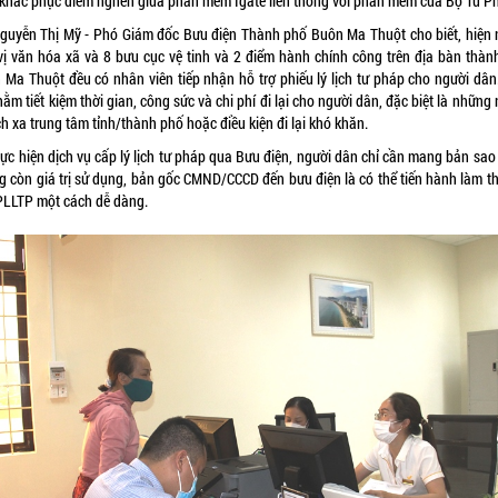
 khắc phục điểm nghẽn giữa phần mềm Igate liên thông với phần mềm của Bộ Tư P
guyễn Thị Mỹ - Phó Giám đốc Bưu điện Thành phố Buôn Ma Thuột cho biết, hiện 
vị văn hóa xã và 8 bưu cục vệ tinh và 2 điểm hành chính công trên địa bàn thàn
 Ma Thuột đều có nhân viên tiếp nhận hỗ trợ phiếu lý lịch tư pháp cho người dân
ằm tiết kiệm thời gian, công sức và chi phí đi lại cho người dân, đặc biệt là những
h xa trung tâm tỉnh/thành phố hoặc điều kiện đi lại khó khăn.
hực hiện dịch vụ cấp lý lịch tư pháp qua Bưu điện, người dân chỉ cần mang bản sao
g còn giá trị sử dụng, bản gốc CMND/CCCD đến bưu điện là có thể tiến hành làm th
PLLTP một cách dễ dàng.