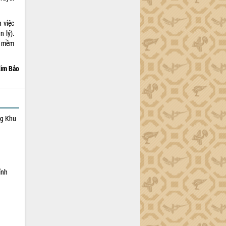
 việc
n lý).
n mềm
im Bảo
ng Khu
ỉnh