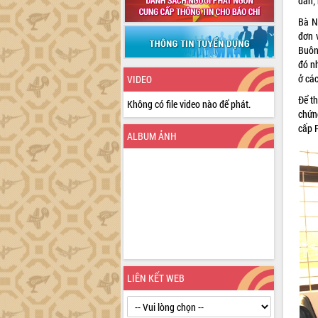
dân;
Bà N
đơn 
Buôn
đó nh
ở các
VIDEO
Để t
Không có file video nào để phát.
chứn
cấp 
ALBUM ẢNH
LIÊN KẾT WEB