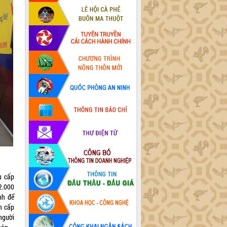
u cấp
2.000
nh để
n cấp
người