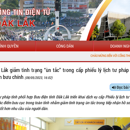
ÍNH QUYỀN
CÔNG DÂN
DOANH NGH
CHÀO MỪNG ĐẾN VỚI CỔNG THÔNG TIN ĐIỆN TỬ T
 Lắk giảm tình trạng “ùn tắc” trong cấp phiếu lý lịch tư pháp
h bưu chính
(08/05/2023, 16:02)
Đọc bài 
 pháp tỉnh phối hợp Bưu điện tỉnh Đắk Lắk triển khai dịch vụ cấp Phiếu lý lịch t
ác điểm bưu cục trong toàn tỉnh nhằm giảm tình trạng ùn tắc trong tiếp nhận hồ s
tốt hơn nhu cầu của người dân.