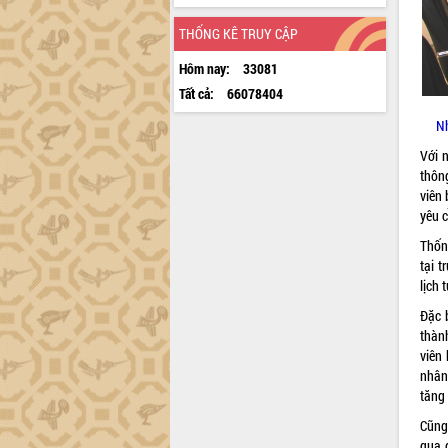
THỐNG KÊ TRUY CẬP
Hôm nay:
33081
Tất cả:
66078404
N
Với 
thôn
viên
yêu 
Thốn
tại t
lịch 
Đặc 
thàn
viên
nhân
tăng 
Cũng
qua 