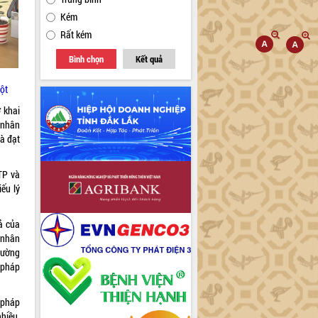
Kém
Rất kém
Bình chọn
Kết quả
ột
 khai
 nhân
à đạt
TP và
iếu lý
ả của
 nhân
cường
 pháp
 pháp
hiều.