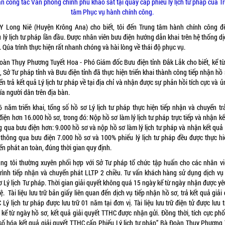
n công tác Văn phòng chính phủ khảo sát tại quầy cấp phiếu lý lịch tư pháp của T
tâm Phục vụ hành chính công.
Y Long Niê (Huyện Krông Ana) cho biết, tôi đến Trung tâm hành chính công đ
 lý lịch tư pháp lần đầu. Được nhân viên bưu điện hướng dẫn khai trên hệ thống d
 Qúa trình thực hiện rất nhanh chóng và hài lòng về thái độ phục vụ.
oàn Thụy Phương Tuyết Hoa - Phó Giám đốc Bưu điện tỉnh Đắk Lắk cho biết, kể t
 Sở Tư pháp tỉnh và Bưu điện tỉnh đã thực hiện triển khai thành công tiếp nhận hồ
n trả kết quả Lý lịch tư pháp về tại địa chỉ và nhận được sự phản hồi tích cực và 
ía người dân trên địa bàn.
6 năm triển khai, tổng số hồ sơ Lý lịch tư pháp thực hiện tiếp nhận và chuyển tr
iện hơn 16.000 hồ sơ, trong đó: Nộp hồ sơ làm lý lịch tư pháp trực tiếp và nhận k
g qua bưu điện hơn: 9.000 hồ sơ và nộp hồ sơ làm lý lịch tư pháp và nhận kết quả
 thông qua bưu điện 7.000 hồ sơ và 100% phiếu lý lịch tư pháp đều được thực hi
n phát an toàn, đúng thời gian quy định.
ng tôi thường xuyên phối hợp với Sở Tư pháp tổ chức tập huấn cho các nhân vi
trình tiếp nhận và chuyển phát LLTP 2 chiều. Tư vấn khách hàng sử dụng dịch vụ
ơ Lý lịch Tư pháp. Thời gian giải quyết không quá 15 ngày kể từ ngày nhận được yê
ệ. Tài liệu lưu trữ bản giấy liên quan đến dịch vụ tiếp nhận hồ sơ, trả kết quả giải
Lý lịch tư pháp được lưu trữ 01 năm tại đơn vị. Tài liệu lưu trữ điện tử được lưu 
 kể từ ngày hồ sơ, kết quả giải quyết TTHC được nhận gửi. Đồng thời, tích cực phố
 số hóa kết quả giải quyết TTHC cấp Phiếu Lý lịch tư pháp” Bà Đoàn Thụy Phương 