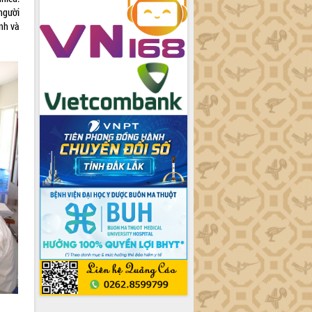
người
ính và