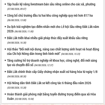
Tập huấn kỹ năng livestream bán sầu riêng online cho các xã, phường
(07/08/2026, 09:07)
Công bố chủ trương đầu tư hai khu công nghiệp quy mô hơn 817 ha
(06/08/2026, 13:00)
Du lịch trải nghiệm tạo điểm nhấn mới cho Lễ hội Sầu riêng Đắk Lắk năm
2026
(06/08/2026, 11:00)
Đắk Lắk triển khai nhiều giải pháp thúc đẩy xuất khẩu sầu riêng
(04/08/2026, 16:30)
Hội thảo “Đổi mới nội dung, nâng cao chất lượng sinh hoạt và hoạt động
của Chi hội Nông dân trong tình hình mới”
(04/08/2026, 15:23)
Tăng cường hỗ trợ doanh nghiệp về khoa học, công nghệ, đổi mới sáng
tạo và chuyển đổi số
(04/08/2026, 12:37)
Đắk Lắk chính thức cấp Giấy chứng nhận xuất xứ hàng hóa từ ngày 1/8
(04/08/2026, 08:30)
Hội Nông dân tỉnh Đắk Lắk sơ kết công tác 6 tháng đầu năm 2026
(03/08/2026, 15:28)
Hoàn thành giải phóng mặt bằng tuyến đường trọng điểm qua xã Hòa
Xuân
(03/08/2026, 15:04)