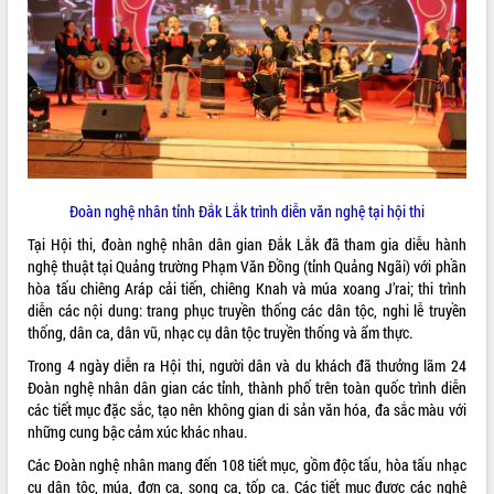
VIDEO
Không có file video nào để phát.
ALBUM ẢNH
Đoàn nghệ nhân tỉnh Đắk Lắk trình diễn văn nghệ tại hội thi
Tại Hội thi, đoàn nghệ nhân dân gian Đắk Lắk đã tham gia diễu hành
nghệ thuật tại Quảng trường Phạm Văn Đồng (tỉnh Quảng Ngãi) với phần
hòa tấu chiêng Aráp cải tiến, chiêng Knah và múa xoang J’rai; thi trình
diễn các nội dung: trang phục truyền thống các dân tộc, nghi lễ truyền
thống, dân ca, dân vũ, nhạc cụ dân tộc truyền thống và ẩm thực.
LIÊN KẾT WEB
Trong 4 ngày diễn ra Hội thi, người dân và du khách đã thưởng lãm 24
Đoàn nghệ nhân dân gian các tỉnh, thành phố trên toàn quốc trình diễn
các tiết mục đặc sắc, tạo nên không gian di sản văn hóa, đa sắc màu với
những cung bậc cảm xúc khác nhau.
THỐNG KÊ TRUY CẬP
Các Đoàn nghệ nhân mang đến 108 tiết mục, gồm độc tấu, hòa tấu nhạc
Hôm nay:
7502
cụ dân tộc, múa, đơn ca, song ca, tốp ca. Các tiết mục được các nghệ