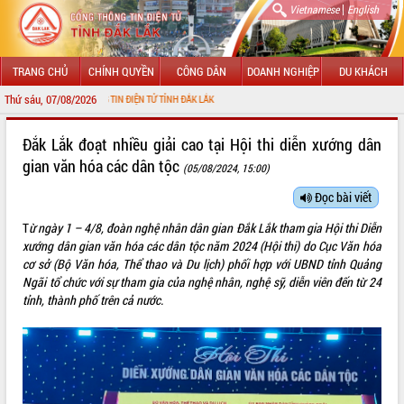
|
Vietnamese
English
TRANG CHỦ
CHÍNH QUYỀN
CÔNG DÂN
DOANH NGHIỆP
DU KHÁCH
Thứ sáu, 07/08/2026
G THÔNG TIN ĐIỆN TỬ TỈNH ĐẮK LẮK
GIỚI THIỆU
Đắk Lắk đoạt nhiều giải cao tại Hội thi diễn xướng dân
gian văn hóa các dân tộc
(05/08/2024, 15:00)
LÃNH ĐẠO UBND TỈNH
Đọc bài viết
TIN TỨC SỰ KIỆN
T
ừ ngày 1 – 4/8, đoàn nghệ nhân dân gian Đắk Lắk tham gia Hội thi Diễn
SỞ, BAN, NGÀNH
xướng dân gian văn hóa các dân tộc năm 2024 (Hội thi) do Cục Văn hóa
cơ sở (Bộ Văn hóa, Thể thao và Du lịch) phối hợp với UBND tỉnh Quảng
UBND CÁC XÃ, PHƯỜNG
Ngãi tổ chức với sự tham gia của nghệ nhân, nghệ sỹ, diễn viên đến từ 24
tỉnh, thành phố trên cả nước.
THÔNG TIN CHỈ ĐẠO ĐIỀU HÀNH
HỆ THỐNG VĂN BẢN
VĂN BẢN HĐND TỈNH