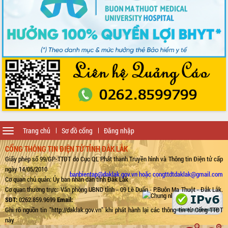
Toggle
Trang chủ
Sơ đồ cổng
Đăng nhập
navigation
CỔNG THÔNG TIN ĐIỆN TỬ TỈNH ĐẮK LẮK
Giấy phép số 99/GP-TTĐT do Cục QL Phát thanh Truyền hình và Thông tin Điện tử cấp
ngày 14/05/2010
banbientap@daklak.gov.vn hoặc congttdtdaklak@gmail.com
Cơ quan chủ quản: Ủy ban nhân dân tỉnh Đắk Lắk
Cơ quan thường trực: Văn phòng UBND tỉnh - 09 Lê Duẩn - P.Buôn Ma Thuột - Đắk Lắk.
SĐT:
0262.859.9699
Email:
Ghi rõ nguồn tin "http://daklak.gov.vn" khi phát hành lại các thông tin từ Cổng TTĐT
này