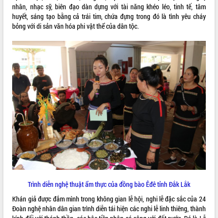
nhân, nhạc sỹ, biên đạo dàn dựng với tài năng khéo léo, tinh tế, tâm
Tất cả:
66052825
huyết, sáng tạo bằng cả trái tim, chứa đựng trong đó là tình yêu cháy
bỏng với di sản văn hóa phi vật thể của dân tộc.
Trình diễn nghệ thuật ẩm thực của đồng bào Êđê tỉnh Đắk Lắk
Khán giả được đắm mình trong không gian lễ hội, nghi lễ đặc sắc của 24
Đoàn nghệ nhân dân gian trình diễn tái hiện các nghi lễ linh thiêng, thành