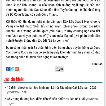
kính đối với thánh thần, các bậc tiền nhân có công với đất nước. Đó là Lễ
khao lề thế lính Hoàng Sa của Đoàn tỉnh Quảng Ngãi; nghi lễ cấp sắc
nhóm ngành dân tộc Dao Cóoc Mùn tỉnh Tuyên Quang; Lễ Chánh tế ông
bà Đỗ Công Tường của tỉnh Đồng Tháp...
Kết thúc Hội thi, đoàn nghệ nhân dân gian Đắk Lắk đoạt 1 Huy chương
Vàng cho tiết mục: “Diễn tấu ching kram (chiêng tre): Drông tuê (đón
khách), Múa xoang Mnăm kpier (mời rượu); 2 Huy chương Bạc cho tiết
mục “Juh adei, yan puôt mdiê” (Ru em, mùa lúa suốt) và phần trình diễn
nghi lễ truyền thống dân tộc Êđê "Lễ ăn cơm mới".
Đoàn cũng nhận giải Ba phần trình diễn trang phục truyền thống và được
Cục trưởng Cục Văn hóa cơ sở tặng Giấy khen đã trình bày mâm cỗ đặc
sắc trong phần thi trình diễn nghệ thuật ẩm thực.
Kim Bảo
In
Các tin khác
12 điểm check-in lan tỏa hình ảnh Lễ hội Sầu riêng Đắk Lắk năm 2026
(07/08/2026, 17:30)
Xây dựng thương hiệu điểm đến và sản phẩm du lịch Đắk Lắk
(07/08/2026,
17:21)