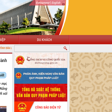
|
Vietnamese
English
IỆP
DU KHÁCH
Hành
viết
 mại,
 Nẵng
t nối