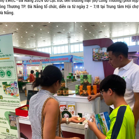
chợ EWEC - Đà Nẵng 2024 do Cục Xúc tiến thương mại (Bộ Công Thương) phối hợp 
ông Thương TP. Đà Nẵng tổ chức, diễn ra từ ngày 2 – 7/8 tại Trung tâm Hội chợ 
Đà Nẵng.