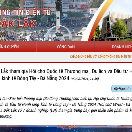
ÍNH QUYỀN
CÔNG DÂN
DOANH NGH
CHÀO MỪNG ĐẾN VỚI CỔNG THÔNG TIN ĐIỆN TỬ TỈNH ĐẮK LẮK
 Lắk tham gia Hội chợ Quốc tế Thương mại, Du lịch và Đầu tư 
g kinh tế Đông Tây - Đà Nẵng 2024
(03/08/2024, 14:30)
Đọc bài 
g tâm Xúc tiến thương mại (Sở Công Thương) cho biết, tại Hội chợ Quốc tế Thương
ịch và Đầu tư Hành lang kinh tế Đông Tây - Đà Nẵng 2024 (Hội chợ EWEC - Đà
), Đắk Lắk có 7 doanh nghiệp (DN) tham gia trưng bày, giới thiệu sản phẩm và kế
 thương.