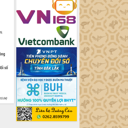
6,
Nông
ổi số
15:04)