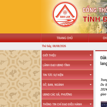
TRANG CHỦ
CH
Thứ bảy, 08/08/2026
GIỚI THIỆU
Đắk
lan
LÃNH ĐẠO UBND TỈNH
TIN TỨC SỰ KIỆN
Trun
Du l
SỞ, BAN, NGÀNH
2024
giao
UBND CÁC XÃ, PHƯỜNG
THÔNG TIN CHỈ ĐẠO ĐIỀU HÀNH