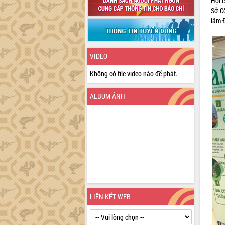
Hội 
Sở C
lãm 
VIDEO
Không có file video nào để phát.
ALBUM ẢNH
LIÊN KẾT WEB