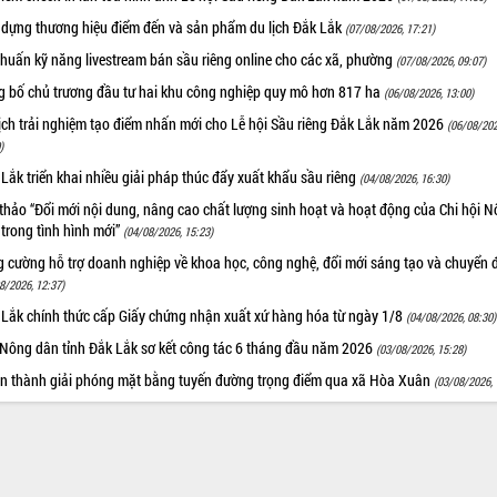
 dựng thương hiệu điểm đến và sản phẩm du lịch Đắk Lắk
(07/08/2026, 17:21)
huấn kỹ năng livestream bán sầu riêng online cho các xã, phường
(07/08/2026, 09:07)
g bố chủ trương đầu tư hai khu công nghiệp quy mô hơn 817 ha
(06/08/2026, 13:00)
ịch trải nghiệm tạo điểm nhấn mới cho Lễ hội Sầu riêng Đắk Lắk năm 2026
(06/08/202
)
Lắk triển khai nhiều giải pháp thúc đẩy xuất khẩu sầu riêng
(04/08/2026, 16:30)
thảo “Đổi mới nội dung, nâng cao chất lượng sinh hoạt và hoạt động của Chi hội 
trong tình hình mới”
(04/08/2026, 15:23)
 cường hỗ trợ doanh nghiệp về khoa học, công nghệ, đổi mới sáng tạo và chuyển đ
8/2026, 12:37)
 Lắk chính thức cấp Giấy chứng nhận xuất xứ hàng hóa từ ngày 1/8
(04/08/2026, 08:30)
 Nông dân tỉnh Đắk Lắk sơ kết công tác 6 tháng đầu năm 2026
(03/08/2026, 15:28)
n thành giải phóng mặt bằng tuyến đường trọng điểm qua xã Hòa Xuân
(03/08/2026, 