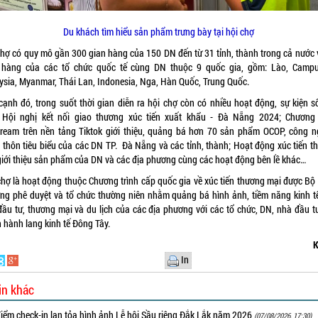
Du khách tìm hiểu sản phẩm trưng bày tại hội chợ
chợ có quy mô gần 300 gian hàng của 150 DN đến từ 31 tỉnh, thành trong cả nước 
 hàng của các tổ chức quốc tế cùng DN thuộc 9 quốc gia, gồm: Lào, Campu
ysia, Myanmar, Thái Lan, Indonesia, Nga, Hàn Quốc, Trung Quốc.
cạnh đó, trong suốt thời gian diễn ra hội chợ còn có nhiều hoạt động, sự kiện sô
 Hội nghị kết nối giao thương xúc tiến xuất khẩu - Đà Nẵng 2024; Chương 
stream trên nền tảng Tiktok giới thiệu, quảng bá hơn 70 sản phẩm OCOP, công n
 thôn tiêu biểu của các DN TP. Đà Nẵng và các tỉnh, thành; Hoạt động xúc tiến t
giới thiệu sản phẩm của DN và các địa phương cùng các hoạt động bên lề khác…
chợ là hoạt động thuộc Chương trình cấp quốc gia về xúc tiến thương mại được Bộ
ng phê duyệt và tổ chức thường niên nhằm quảng bá hình ảnh, tiềm năng kinh tế
 đầu tư, thương mại và du lịch của các địa phương với các tổ chức, DN, nhà đầu tư
n hành lang kinh tế Đông Tây.
K
In
in khác
iểm check-in lan tỏa hình ảnh Lễ hội Sầu riêng Đắk Lắk năm 2026
(07/08/2026, 17:30)