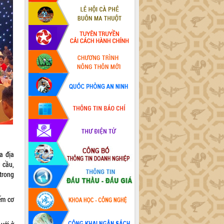
a địa
g cầu,
trong
ếm cơ