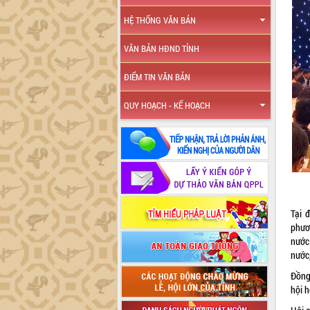
HỆ THỐNG VĂN BẢN
VĂN BẢN HĐND TỈNH
ĐIỂM TIN VĂN BẢN
QUY HOẠCH - KẾ HOẠCH
Tại 
phươn
nước
nước,
Đồng
hội h