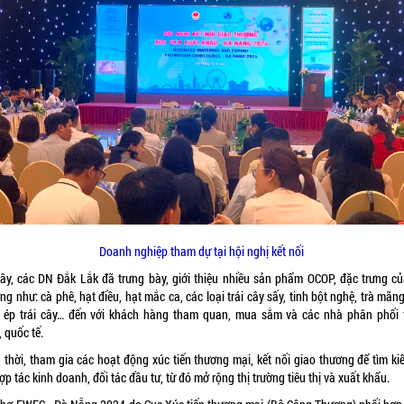
Doanh nghiệp tham dự tại hội nghị kết nối
đây, các DN Đắk Lắk đã trưng bày, giới thiệu nhiều sản phẩm OCOP, đặc trưng củ
g như: cà phê, hạt điều, hạt mắc ca, các loại trái cây sấy, tinh bột nghệ, trà mãn
 ép trái cây… đến với khách hàng tham quan, mua sắm và các nhà phân phối 
 quốc tế.
 thời, tham gia các hoạt động xúc tiến thương mại, kết nối giao thương để tìm ki
ợp tác kinh doanh, đối tác đầu tư, từ đó mở rộng thị trường tiêu thị và xuất khẩu.