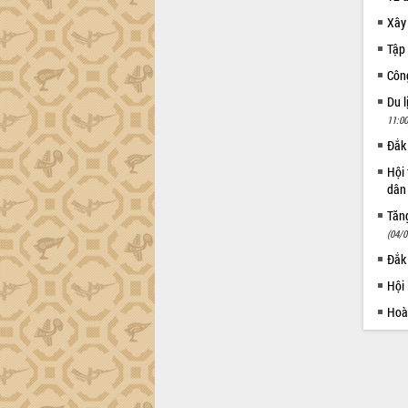
Xây
Tập 
Côn
Du l
11:00
Đắk 
Hội 
dân 
Tăng
(04/0
Đắk
Hội
Hoà