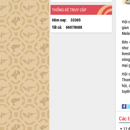
THỐNG KÊ TRUY CẬP
Hôm nay:
33365
Hội 
Tất cả:
66078688
gian
Mala
Bên 
như:
live
nông
mại 
Hội 
Thươ
hội,
tuyế
Các t
12 đ