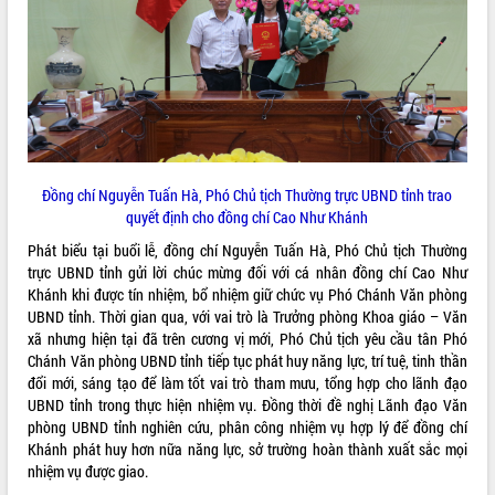
VIDEO
Không có file video nào để phát.
ALBUM ẢNH
Đồng chí Nguyễn Tuấn Hà, Phó Chủ tịch Thường trực UBND tỉnh trao
quyết định cho đồng chí Cao Như Khánh
Phát biểu tại buổi lễ, đồng chí Nguyễn Tuấn Hà, Phó Chủ tịch Thường
trực UBND tỉnh gửi lời chúc mừng đối với cá nhân đồng chí Cao Như
Khánh khi được tín nhiệm, bổ nhiệm giữ chức vụ Phó Chánh Văn phòng
UBND tỉnh. Thời gian qua, với vai trò là Trưởng phòng Khoa giáo – Văn
xã nhưng hiện tại đã trên cương vị mới, Phó Chủ tịch yêu cầu tân Phó
LIÊN KẾT WEB
Chánh Văn phòng UBND tỉnh tiếp tục phát huy năng lực, trí tuệ, tinh thần
đổi mới, sáng tạo để làm tốt vai trò tham mưu, tổng hợp cho lãnh đạo
UBND tỉnh trong thực hiện nhiệm vụ. Đồng thời đề nghị Lãnh đạo Văn
phòng UBND tỉnh nghiên cứu, phân công nhiệm vụ hợp lý để đồng chí
THỐNG KÊ TRUY CẬP
Khánh phát huy hơn nữa năng lực, sở trường hoàn thành xuất sắc mọi
nhiệm vụ được giao.
Hôm nay:
10461