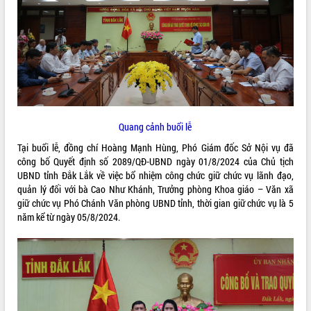
ĐIỂM TIN VĂN BẢN
QUY HOẠCH - KẾ HOẠCH
Quang cảnh buổi lễ
Tại buổi lễ, đồng chí Hoàng Mạnh Hùng, Phó Giám đốc Sở Nội vụ đã
công bố Quyết định số 2089/QĐ-UBND ngày 01/8/2024 của Chủ tịch
UBND tỉnh Đắk Lắk về việc bổ nhiệm công chức giữ chức vụ lãnh đạo,
quản lý đối với bà Cao Như Khánh, Trưởng phòng Khoa giáo – Văn xã
giữ chức vụ Phó Chánh Văn phòng UBND tỉnh, thời gian giữ chức vụ là 5
năm kể từ ngày 05/8/2024.