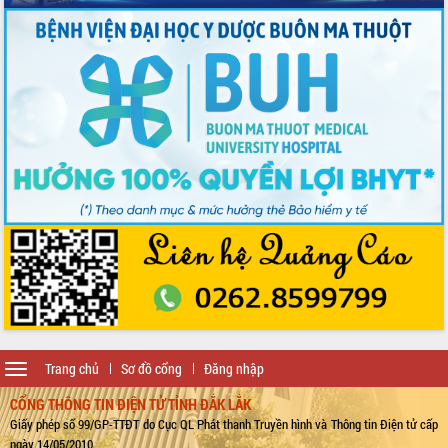
Toggle
Trang chủ
Sơ đồ cổng
Đăng nhập
navigation
CỔNG THÔNG TIN ĐIỆN TỬ TỈNH ĐẮK LẮK
Giấy phép số 99/GP-TTĐT do Cục QL Phát thanh Truyền hình và Thông tin Điện tử cấp
ngày 14/05/2010