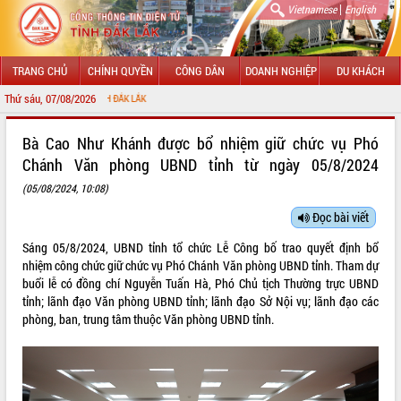
|
Vietnamese
English
TRANG CHỦ
CHÍNH QUYỀN
CÔNG DÂN
DOANH NGHIỆP
DU KHÁCH
Thứ sáu, 07/08/2026
CHÀO MỪNG
GIỚI THIỆU
Bà Cao Như Khánh được bổ nhiệm giữ chức vụ Phó
Chánh Văn phòng UBND tỉnh từ ngày 05/8/2024
LÃNH ĐẠO UBND TỈNH
(05/08/2024, 10:08)
TIN TỨC SỰ KIỆN
Đọc bài viết
SỞ, BAN, NGÀNH
Sáng 05/8/2024, UBND tỉnh tổ chức Lễ Công bố trao quyết định bổ
nhiệm công chức giữ chức vụ Phó Chánh Văn phòng UBND tỉnh. Tham dự
UBND CÁC XÃ, PHƯỜNG
buổi lễ có đồng chí Nguyễn Tuấn Hà, Phó Chủ tịch Thường trực UBND
tỉnh; lãnh đạo Văn phòng UBND tỉnh; lãnh đạo Sở Nội vụ; lãnh đạo các
THÔNG TIN CHỈ ĐẠO ĐIỀU HÀNH
phòng, ban, trung tâm thuộc Văn phòng UBND tỉnh.
HỆ THỐNG VĂN BẢN
VĂN BẢN HĐND TỈNH