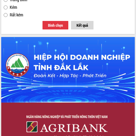
Kém
Rất kém
Bình chọn
Kết quả