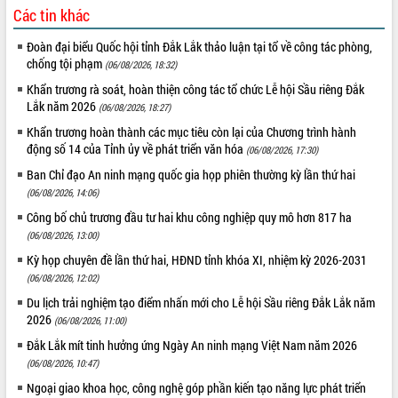
Các tin khác
Đoàn đại biểu Quốc hội tỉnh Đắk Lắk thảo luận tại tổ về công tác phòng,
chống tội phạm
(06/08/2026, 18:32)
Khẩn trương rà soát, hoàn thiện công tác tổ chức Lễ hội Sầu riêng Đắk
Lắk năm 2026
(06/08/2026, 18:27)
Khẩn trương hoàn thành các mục tiêu còn lại của Chương trình hành
động số 14 của Tỉnh ủy về phát triển văn hóa
(06/08/2026, 17:30)
Ban Chỉ đạo An ninh mạng quốc gia họp phiên thường kỳ lần thứ hai
(06/08/2026, 14:06)
Công bố chủ trương đầu tư hai khu công nghiệp quy mô hơn 817 ha
(06/08/2026, 13:00)
Kỳ họp chuyên đề lần thứ hai, HĐND tỉnh khóa XI, nhiệm kỳ 2026-2031
(06/08/2026, 12:02)
Du lịch trải nghiệm tạo điểm nhấn mới cho Lễ hội Sầu riêng Đắk Lắk năm
2026
(06/08/2026, 11:00)
Đắk Lắk mít tinh hưởng ứng Ngày An ninh mạng Việt Nam năm 2026
(06/08/2026, 10:47)
Ngoại giao khoa học, công nghệ góp phần kiến tạo năng lực phát triển