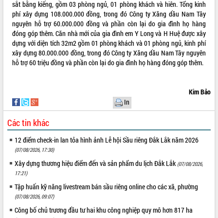
sắt bằng kiếng, gồm 03 phòng ngủ, 01 phòng khách và hiên. Tổng kinh
Tất cả:
66074481
phí xây dựng 108.000.000 đồng, trong đó Công ty Xăng dầu Nam Tây
nguyên hỗ trợ 60.000.000 đồng và phần còn lại do gia đình họ hàng
đóng góp thêm. Căn nhà mới của gia đình em Y Long và H Huệ được xây
dựng với diện tích 32m2 gồm 01 phòng khách và 01 phòng ngủ, kinh phí
xây dựng 80.000.000 đồng, trong đó Công ty Xăng dầu Nam Tây nguyên
hỗ trợ 60 triệu đồng và phần còn lại do gia đình họ hàng đóng góp thêm.
Kim Bảo
In
Các tin khác
12 điểm check-in lan tỏa hình ảnh Lễ hội Sầu riêng Đắk Lắk năm 2026
(07/08/2026, 17:30)
Xây dựng thương hiệu điểm đến và sản phẩm du lịch Đắk Lắk
(07/08/2026,
17:21)
Tập huấn kỹ năng livestream bán sầu riêng online cho các xã, phường
(07/08/2026, 09:07)
Công bố chủ trương đầu tư hai khu công nghiệp quy mô hơn 817 ha