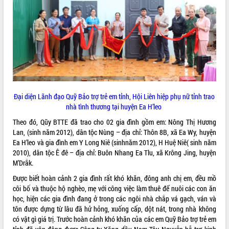
ĐIỂM TIN VĂN BẢN
QUY HOẠCH - KẾ HOẠCH
Đại diện Lãnh đạo Quỹ Bảo trợ trẻ em tỉnh, Hội Liên hiệp phụ nữ tỉnh trao
nhà tình thương tại huyện Ea H’leo
Theo đó, Qũy BTTE đã trao cho 02 gia đình gồm em: Nông Thị Hương
Lan, (sinh năm 2012), dân tộc Nùng – địa chỉ: Thôn 8B, xã Ea Wy, huyện
Ea H’leo và gia đình em Y Long Niê (sinhnăm 2012), H Huệ Niê( sinh năm
2010), dân tộc Ê đê – địa chỉ: Buôn Nhang Ea Tlu, xã Krông Jing, huyện
M’Drắk.
Được biết hoàn cảnh 2 gia đình rất khó khăn, đông anh chị em, đều mồ
côi bố và thuộc hộ nghèo, mẹ với công việc làm thuê để nuôi các con ăn
học, hiện các gia đình đang ở trong các ngôi nhà chắp vá gạch, ván và
tôn được dựng từ lâu đã hử hỏng, xuống cấp, dột nát, trong nhà không
có vật gì giá trị. Trước hoàn cảnh khó khăn của các em Quỹ Bảo trợ trẻ em