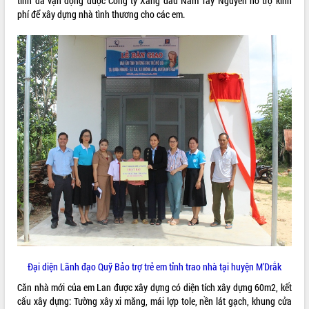
tỉnh đã vận động được Công ty Xăng dầu Nam Tây Nguyễn hỗ trợ kinh
phí để xây dựng nhà tình thương cho các em.
VIDEO
Không có file video nào để phát.
ALBUM ẢNH
LIÊN KẾT WEB
Đại diện Lãnh đạo Quỹ Bảo trợ trẻ em tỉnh trao nhà tại huyện M’Drắk
THỐNG KÊ TRUY CẬP
Căn nhà mới của em Lan được xây dựng có diện tích xây dựng 60m2, kết
cấu xây dựng: Tường xây xi măng, mái lợp tole, nền lát gạch, khung cửa
Hôm nay:
29158