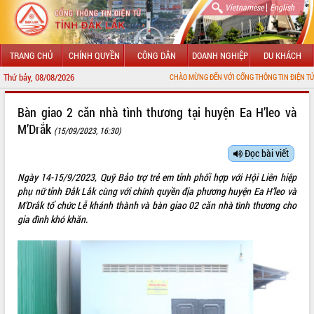
|
Vietnamese
English
TRANG CHỦ
CHÍNH QUYỀN
CÔNG DÂN
DOANH NGHIỆP
DU KHÁCH
Thứ bảy, 08/08/2026
CHÀO MỪNG ĐẾN VỚI CỔNG THÔNG TIN ĐIỆN TỬ TỈNH ĐẮK LẮK
GIỚI THIỆU
Bàn giao 2 căn nhà tình thương tại huyện Ea H’leo và
M’Drắk
(15/09/2023, 16:30)
LÃNH ĐẠO UBND TỈNH
Đọc bài viết
TIN TỨC SỰ KIỆN
Ngày 14-15/9/2023, Quỹ Bảo trợ trẻ em tỉnh phối hợp với Hội Liên hiệp
SỞ, BAN, NGÀNH
phụ nữ tỉnh Đắk Lắk cùng với chính quyền địa phương huyện Ea H’leo và
M’Drắk tổ chức Lễ khánh thành và bàn giao 02 căn nhà tình thương cho
UBND CÁC XÃ, PHƯỜNG
gia đình khó khăn.
THÔNG TIN CHỈ ĐẠO ĐIỀU HÀNH
HỆ THỐNG VĂN BẢN
VĂN BẢN HĐND TỈNH