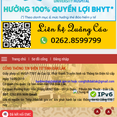
Toggle
Trang chủ
Sơ đồ cổng
Đăng nhập
navigation
CỔNG THÔNG TIN ĐIỆN TỬ TỈNH ĐẮK LẮK
Giấy phép số 99/GP-TTĐT do Cục QL Phát thanh Truyền hình và Thông tin Điện tử cấp
ngày 14/05/2010
banbientap@daklak.gov.vn hoặc congttdtdaklak@gmail.com
Cơ quan chủ quản: Ủy ban nhân dân tỉnh Đắk Lắk
Cơ quan thường trực: Văn phòng UBND tỉnh - 09 Lê Duẩn - P.Buôn Ma Thuột - Đắk Lắk.
SĐT:
0262.859.9699
Email:
Ghi rõ nguồn tin "http://daklak.gov.vn" khi phát hành lại các thông tin từ Cổng TTĐT
này
Đã kết nối EMC