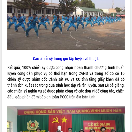
VIDEO
Không có file video nào để phát.
ALBUM ẢNH
Các chiến sỹ trong giờ tập luyện võ thuật.
Kết quả, 100% chiến sỹ được công nhận hoàn thành chương trình huấn
luyện công dân phục vụ có thời hạn trong CAND và trong số đó có 10
chiến sỹ được Giám đốc Cảnh sát PC và CC tỉnh tặng giấy khen đã có
thành tích xuất sắc trong quá trình học tập và rèn luyện. Sau Lễ bế giảng,
LIÊN KẾT WEB
các chiến sỹ nghĩa vụ sẽ được phân công về các đơn vị để công tác, chiến
đấu, góp phần đảm bảo an toàn PCCC trên địa bàn tỉnh.
THỐNG KÊ TRUY CẬP
Hôm nay:
32769