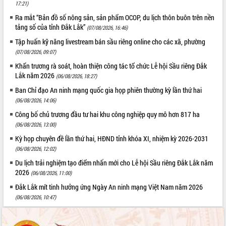
17:21)
Ra mắt “Bản đồ số nông sản, sản phẩm OCOP, du lịch thôn buôn trên nền
tảng số của tỉnh Đắk Lắk”
(07/08/2026, 16:46)
Tập huấn kỹ năng livestream bán sầu riêng online cho các xã, phường
(07/08/2026, 09:07)
Khẩn trương rà soát, hoàn thiện công tác tổ chức Lễ hội Sầu riêng Đắk
Lắk năm 2026
(06/08/2026, 18:27)
Ban Chỉ đạo An ninh mạng quốc gia họp phiên thường kỳ lần thứ hai
(06/08/2026, 14:06)
Công bố chủ trương đầu tư hai khu công nghiệp quy mô hơn 817 ha
(06/08/2026, 13:00)
Kỳ họp chuyên đề lần thứ hai, HĐND tỉnh khóa XI, nhiệm kỳ 2026-2031
(06/08/2026, 12:02)
Du lịch trải nghiệm tạo điểm nhấn mới cho Lễ hội Sầu riêng Đắk Lắk năm
2026
(06/08/2026, 11:00)
Đắk Lắk mít tinh hưởng ứng Ngày An ninh mạng Việt Nam năm 2026
(06/08/2026, 10:47)