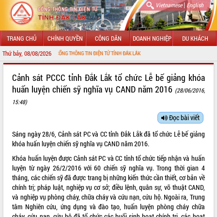
|
Vietnamese
English
TRANG CHỦ
CHÍNH QUYỀN
CÔNG DÂN
DOANH NGHIỆP
DU KHÁCH
Thứ bảy, 08/08/2026
ĐẾN VỚI CỔNG THÔNG TIN ĐIỆN TỬ TỈNH ĐẮK LẮK
GIỚI THIỆU
Cảnh sát PCCC tỉnh Đắk Lắk tổ chức Lễ bế giảng khóa
huấn luyện chiến sỹ nghĩa vụ CAND năm 2016
(28/06/2016,
LÃNH ĐẠO UBND TỈNH
15:48)
TIN TỨC SỰ KIỆN
Đọc bài viết
SỞ, BAN, NGÀNH
Sáng ngày 28/6, Cảnh sát PC và CC tỉnh Đắk Lắk đã tổ chức Lễ bế giảng
khóa huấn luyện chiến sỹ nghĩa vụ CAND năm 2016.
UBND CÁC XÃ, PHƯỜNG
Khóa huấn luyện được Cảnh sát PC và CC tỉnh tổ chức tiếp nhận và huấn
luyện từ ngày 26/2/2016 với 60 chiến sỹ nghĩa vụ. Trong thời gian 4
THÔNG TIN CHỈ ĐẠO ĐIỀU HÀNH
tháng, các chiến sỹ đã được trang bị những kiến thức cần thiết, cơ bản về
chính trị; pháp luật, nghiệp vụ cơ sở; điều lệnh, quân sự, võ thuật CAND,
HỆ THỐNG VĂN BẢN
và nghiệp vụ phòng cháy, chữa cháy và cứu nạn, cứu hộ. Ngoài ra, Trung
tâm Nghiên cứu, ứng dụng và đào tạo, huấn luyện phòng cháy chữa
VĂN BẢN HĐND TỈNH
cháy, cứu nạn, cứu hộ đã tổ chức các buổi sinh hoạt chính trị, các hoạt