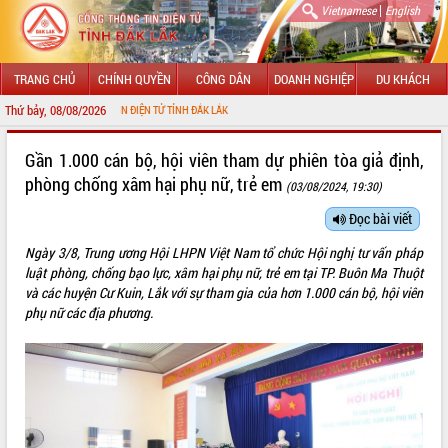
|
Vietnamese
English
TRANG CHỦ
CHÍNH QUYỀN
CÔNG DÂN
DOANH NGHIỆP
DU KHÁCH
Thứ bảy, 08/08/2026
 THÔNG TIN ĐIỆN TỬ TỈNH ĐẮK LẮK
GIỚI THIỆU
Gần 1.000 cán bộ, hội viên tham dự phiên tòa giả định,
phòng chống xâm hại phụ nữ, trẻ em
(03/08/2024, 19:30)
LÃNH ĐẠO UBND TỈNH
Đọc bài viết
TIN TỨC SỰ KIỆN
Ngày 3/8, Trung ương Hội LHPN Việt Nam tổ chức Hội nghị tư vấn pháp
SỞ, BAN, NGÀNH
luật phòng, chống bạo lực, xâm hại phụ nữ, trẻ em tại TP. Buôn Ma Thuột
và các huyện Cư Kuin, Lắk với sự tham gia của hơn 1.000 cán bộ, hội viên
UBND CÁC XÃ, PHƯỜNG
phụ nữ các địa phương.
THÔNG TIN CHỈ ĐẠO ĐIỀU HÀNH
HỆ THỐNG VĂN BẢN
VĂN BẢN HĐND TỈNH