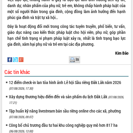
Tất cả:
66088988
danh dự, nhân phẩm của phụ nữ, trẻ em, không chấp hành pháp luật của
một số người thân trong gia đình, cộng đồng làm ảnh hưởng đến hạnh
phúc gia đình và trật tự xã hội…
Đây là hoạt động đổi mới trong công tác tuyên truyền, phố biến, tư vấn,
giáo dục nâng cao kiến thức pháp luật cho hội viên, phụ nữ, góp phần
hạn chế tình trạng vi phạm pháp luật xảy ra, nhất là tình trạng bạo lực
gia đình, xâm hại phụ nữ và trẻ em tại các địa phương.
Kim Bảo
In
Các tin khác
12 điểm check-in lan tỏa hình ảnh Lễ hội Sầu riêng Đắk Lắk năm 2026
(07/08/2026, 17:30)
Xây dựng thương hiệu điểm đến và sản phẩm du lịch Đắk Lắk
(07/08/2026,
17:21)
Tập huấn kỹ năng livestream bán sầu riêng online cho các xã, phường
(07/08/2026, 09:07)
Công bố chủ trương đầu tư hai khu công nghiệp quy mô hơn 817 ha
(06/08/2026, 13:00)