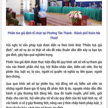
ĐIỂM TIN VĂN BẢN
QUY HOẠCH - KẾ HOẠCH
Phiên tòa giả định tổ chức tại Phường Tân Thành - thành phố Buôn Ma
Thuột
Hội nghị tư vấn pháp luật được diễn ra theo hình thức “Phiên toà giả
định”, xét xử vụ án có thật về vấn đề mâu thuẫn dẫn đến xảy ra bạo lực
gia đình, gây hậu quả nghiêm trọng.
Phiên tòa giả định được thực hiện đầy đủ quy trình xét xử với sự tham gia
của các thành phần chủ tọa, hội thẩm nhân dân, kiểm sát viên, thư ký
phiên tòa, luật sư, bị cáo, người có quyền và nghĩa vụ liên quan, người
làm chứng.
Qua quá trình xét xử tại phiên tòa, hội đồng xét xử, kiểm sát viên và
những người tham gia tố tụng đã phân tích lý do, nguyên nhân dẫn đến
hành vi gây thương tích đáng tiếc. Qua đó tuyên truyền, phổ biến, giới
thiệu cho cán bộ, hội viên phụ nữ về các quy định của Bộ luật hình sự, về
các hành vi cố ý gây thương tích; nâng cao ý thức chấp hành pháp luật, ý
thức về văn hóa, cách ứng xử trong gia đình.