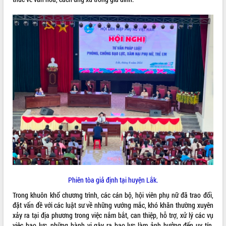
VIDEO
Không có file video nào để phát.
ALBUM ẢNH
LIÊN KẾT WEB
Phiên tòa giả định tại huyện Lắk.
Trong khuôn khổ chương trình, các cán bộ, hội viên phụ nữ đã trao đổi,
THỐNG KÊ TRUY CẬP
đặt vấn đề với các luật sư về những vướng mắc, khó khăn thường xuyên
xảy ra tại địa phương trong việc nắm bắt, can thiệp, hỗ trợ, xử lý các vụ
Hôm nay:
3320
việc bạo lực, những hành vi gây ra bạo lực làm ảnh hưởng đến uy tín,