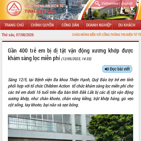
|
Vietnamese
English
TRANG CHỦ
CHÍNH QUYỀN
CÔNG DÂN
DOANH NGHIỆP
DU KHÁCH
Thứ sáu, 07/08/2026
CHÀO MỪNG ĐẾN VỚI CỔNG THÔNG TIN ĐIỆN TỬ TỈNH ĐẮK LẮK
GIỚI THIỆU
Gần 400 trẻ em bị dị tật vận động xương khớp được
khám sàng lọc miễn phí
(12/05/2023, 14:33)
LÃNH ĐẠO UBND TỈNH
Đọc bài viết
TIN TỨC SỰ KIỆN
Sáng 12/5, tại Bệnh viện Đa khoa Thiện Hạnh, Quỹ Bảo trợ trẻ em tỉnh
SỞ, BAN, NGÀNH
phối hợp với tổ chức Children Action tổ chức khám sàng lọc miễn phí cho
các trẻ em dưới 16 tuổi trên địa bàn tỉnh Đắk Lắk bị các dị tật vận động
UBND CÁC XÃ, PHƯỜNG
xương khớp, như: chân khoèo, chân vòng kiềng, trật khớp háng, gù vẹo
cột sống, tay khoèo, bại não và sẹo bỏng.
THÔNG TIN CHỈ ĐẠO ĐIỀU HÀNH
HỆ THỐNG VĂN BẢN
VĂN BẢN HĐND TỈNH