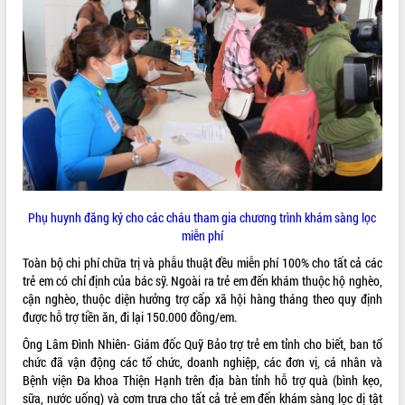
VIDEO
Không có file video nào để phát.
ALBUM ẢNH
Phụ huynh đăng ký cho các cháu tham gia chương trình khám sàng lọc
miễn phí
Toàn bộ chi phí chữa trị và phẫu thuật đều miễn phí 100% cho tất cả các
LIÊN KẾT WEB
trẻ em có chỉ định của bác sỹ. Ngoài ra trẻ em đến khám thuộc hộ nghèo,
cận nghèo, thuộc diện hưởng trợ cấp xã hội hàng tháng theo quy định
được hỗ trợ tiền ăn, đi lại 150.000 đồng/em.
Ông Lâm Đình Nhiên- Giám đốc Quỹ Bảo trợ trẻ em tỉnh cho biết, ban tổ
chức đã vận động các tổ chức, doanh nghiệp, các đơn vị, cá nhân và
THỐNG KÊ TRUY CẬP
Bệnh viện Đa khoa Thiện Hạnh trên địa bàn tỉnh hỗ trợ quà (bình kẹo,
Hôm nay:
6043
sữa, nước uống) và cơm trưa cho tất cả trẻ em đến khám sàng lọc dị tật