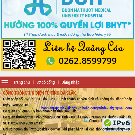
Toggle
Trang chủ
Sơ đồ cổng
Đăng nhập
navigation
CỔNG THÔNG TIN ĐIỆN TỬ TỈNH ĐẮK LẮK
Giấy phép số 99/GP-TTĐT do Cục QL Phát thanh Truyền hình và Thông tin Điện tử cấp
ngày 14/05/2010
banbientap@daklak.gov.vn hoặc congttdtdaklak@gmail.com
Cơ quan chủ quản: Ủy ban nhân dân tỉnh Đắk Lắk
Cơ quan thường trực: Văn phòng UBND tỉnh - 09 Lê Duẩn - P.Buôn Ma Thuột - Đắk Lắk.
SĐT:
0262.859.9699
Email:
Ghi rõ nguồn tin "http://daklak.gov.vn" khi phát hành lại các thông tin từ Cổng TTĐT