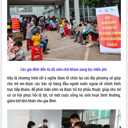
ĐIỂM TIN VĂN BẢN
QUY HOẠCH - KẾ HOẠCH
Các gia đình đến từ rất sớm chờ khám sàng lọc miễn phí.
Đây là chương trình rất ý nghĩa được tổ chức tại các địa phương sẽ giúp
cho trẻ em được các bác sỹ hàng đầu người nước ngoài về chỉnh hình
trực tiếp khám, để phát hiện sớm và được hỗ trợ phẫu thuật, giúp cho trẻ
có cơ hội phục hồi dị tật, có một cuộc sống và sinh hoạt bình thường,
giảm bớt khó khăn cho gia đình.