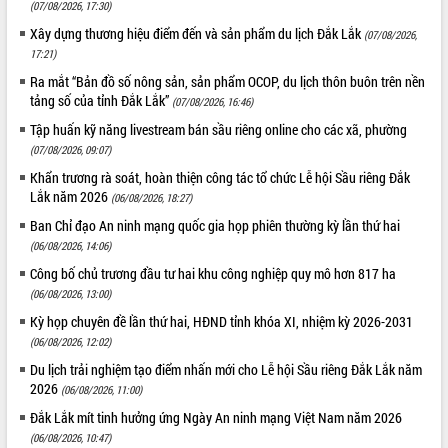
(07/08/2026, 17:30)
Xây dựng thương hiệu điểm đến và sản phẩm du lịch Đắk Lắk
(07/08/2026,
17:21)
Ra mắt “Bản đồ số nông sản, sản phẩm OCOP, du lịch thôn buôn trên nền
tảng số của tỉnh Đắk Lắk”
(07/08/2026, 16:46)
Tập huấn kỹ năng livestream bán sầu riêng online cho các xã, phường
(07/08/2026, 09:07)
Khẩn trương rà soát, hoàn thiện công tác tổ chức Lễ hội Sầu riêng Đắk
Lắk năm 2026
(06/08/2026, 18:27)
Ban Chỉ đạo An ninh mạng quốc gia họp phiên thường kỳ lần thứ hai
(06/08/2026, 14:06)
Công bố chủ trương đầu tư hai khu công nghiệp quy mô hơn 817 ha
(06/08/2026, 13:00)
Kỳ họp chuyên đề lần thứ hai, HĐND tỉnh khóa XI, nhiệm kỳ 2026-2031
(06/08/2026, 12:02)
Du lịch trải nghiệm tạo điểm nhấn mới cho Lễ hội Sầu riêng Đắk Lắk năm
2026
(06/08/2026, 11:00)
Đắk Lắk mít tinh hưởng ứng Ngày An ninh mạng Việt Nam năm 2026
(06/08/2026, 10:47)