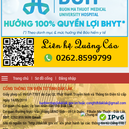
Toggle
Trang chủ
Sơ đồ cổng
Đăng nhập
navigation
CỔNG THÔNG TIN ĐIỆN TỬ TỈNH ĐẮK LẮK
Giấy phép số 99/GP-TTĐT do Cục QL Phát thanh Truyền hình và Thông tin Điện tử cấp
ngày 14/05/2010
banbientap@daklak.gov.vn hoặc congttdtdaklak@gmail.com
Cơ quan chủ quản: Ủy ban nhân dân tỉnh Đắk Lắk
Cơ quan thường trực: Văn phòng UBND tỉnh - 09 Lê Duẩn - P.Buôn Ma Thuột - Đắk Lắk.
SĐT:
0262.859.9699
Email:
Ghi rõ nguồn tin "http://daklak.gov.vn" khi phát hành lại các thông tin từ Cổng TTĐT
này