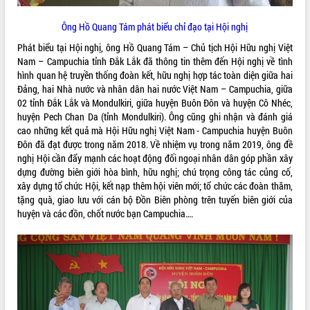
Tất cả:
66083390
Ông Hồ Quang Tám phát biểu chỉ đạo tại Hội nghị
Phát biểu tại Hội nghị, ông Hồ Quang Tám – Chủ tịch Hội Hữu nghị Việt
Nam – Campuchia tỉnh Đắk Lắk đã thông tin thêm đến Hội nghị về tình
hình quan hệ truyền thống đoàn kết, hữu nghị hợp tác toàn diện giữa hai
Đảng, hai Nhà nước và nhân dân hai nước Việt Nam – Campuchia, giữa
02 tỉnh Đắk Lắk và Mondulkiri, giữa huyện Buôn Đôn và huyện Cô Nhéc,
huyện Pech Chan Da (tỉnh Mondulkiri). Ông cũng ghi nhận và đánh giá
cao những kết quả mà Hội Hữu nghị Việt Nam - Campuchia huyện Buôn
Đôn đã đạt được trong năm 2018. Về nhiệm vụ trong năm 2019, ông đề
nghị Hội cần đẩy mạnh các hoạt động đối ngoại nhân dân góp phần xây
dựng đường biên giới hòa bình, hữu nghị; chú trọng công tác củng cố,
xây dựng tổ chức Hội, kết nạp thêm hội viên mới; tổ chức các đoàn thăm,
tặng quà, giao lưu với cán bộ Đồn Biên phòng trên tuyến biên giới của
huyện và các đồn, chốt nước bạn Campuchia….