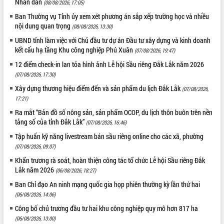
Nhân dân
(08/08/2026, 17:05)
Ban Thường vụ Tỉnh ủy xem xét phương án sắp xếp trường học và nhiều
nội dung quan trọng
(08/08/2026, 13:30)
UBND tỉnh làm việc với Chủ đầu tư dự án Đầu tư xây dựng và kinh doanh
kết cấu hạ tầng Khu công nghiệp Phú Xuân
(07/08/2026, 19:47)
12 điểm check-in lan tỏa hình ảnh Lễ hội Sầu riêng Đắk Lắk năm 2026
(07/08/2026, 17:30)
Xây dựng thương hiệu điểm đến và sản phẩm du lịch Đắk Lắk
(07/08/2026,
17:21)
Ra mắt “Bản đồ số nông sản, sản phẩm OCOP, du lịch thôn buôn trên nền
tảng số của tỉnh Đắk Lắk”
(07/08/2026, 16:46)
Tập huấn kỹ năng livestream bán sầu riêng online cho các xã, phường
(07/08/2026, 09:07)
Khẩn trương rà soát, hoàn thiện công tác tổ chức Lễ hội Sầu riêng Đắk
Lắk năm 2026
(06/08/2026, 18:27)
Ban Chỉ đạo An ninh mạng quốc gia họp phiên thường kỳ lần thứ hai
(06/08/2026, 14:06)
Công bố chủ trương đầu tư hai khu công nghiệp quy mô hơn 817 ha
(06/08/2026, 13:00)