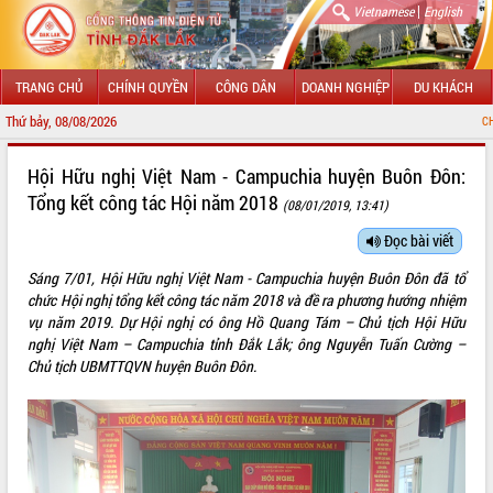
|
Vietnamese
English
TRANG CHỦ
CHÍNH QUYỀN
CÔNG DÂN
DOANH NGHIỆP
DU KHÁCH
Thứ bảy, 08/08/2026
CHÀO MỪNG ĐẾN VỚI
GIỚI THIỆU
Hội Hữu nghị Việt Nam - Campuchia huyện Buôn Đôn:
Tổng kết công tác Hội năm 2018
(08/01/2019, 13:41)
LÃNH ĐẠO UBND TỈNH
Đọc bài viết
TIN TỨC SỰ KIỆN
Sáng 7/01, Hội Hữu nghị Việt Nam - Campuchia huyện Buôn Đôn đã tổ
SỞ, BAN, NGÀNH
chức Hội nghị tổng kết công tác năm 2018 và đề ra phương hướng nhiệm
vụ năm 2019. Dự Hội nghị có ông Hồ Quang Tám – Chủ tịch Hội Hữu
UBND CÁC XÃ, PHƯỜNG
nghị Việt Nam – Campuchia tỉnh Đắk Lắk; ông Nguyễn Tuấn Cường –
Chủ tịch UBMTTQVN huyện Buôn Đôn.
THÔNG TIN CHỈ ĐẠO ĐIỀU HÀNH
HỆ THỐNG VĂN BẢN
VĂN BẢN HĐND TỈNH