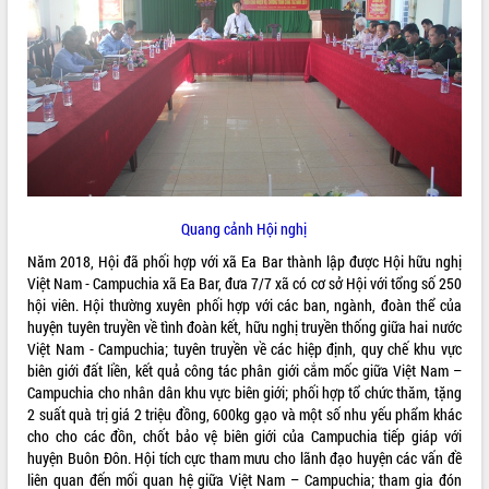
ĐIỂM TIN VĂN BẢN
QUY HOẠCH - KẾ HOẠCH
Quang cảnh Hội nghị
Năm 2018, Hội đã phối hợp với xã Ea Bar thành lập được Hội hữu nghị
Việt Nam - Campuchia xã Ea Bar, đưa 7/7 xã có cơ sở Hội với tổng số 250
hội viên. Hội thường xuyên phối hợp với các ban, ngành, đoàn thể của
huyện tuyên truyền về tình đoàn kết, hữu nghị truyền thống giữa hai nước
Việt Nam - Campuchia; tuyên truyền về các hiệp định, quy chế khu vực
biên giới đất liền, kết quả công tác phân giới cắm mốc giữa Việt Nam –
Campuchia cho nhân dân khu vực biên giới; phối hợp tổ chức thăm, tặng
2 suất quà trị giá 2 triệu đồng, 600kg gạo và một số nhu yếu phẩm khác
cho cho các đồn, chốt bảo vệ biên giới của Campuchia tiếp giáp với
huyện Buôn Đôn. Hội tích cực tham mưu cho lãnh đạo huyện các vấn đề
liên quan đến mối quan hệ giữa Việt Nam – Campuchia; tham gia đón