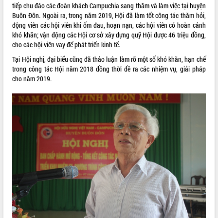
tiếp chu đáo các đoàn khách Campuchia sang thăm và làm việc tại huyện
VIDEO
Buôn Đôn. Ngoài ra, trong năm 2019, Hội đã làm tốt công tác thăm hỏi,
động viên các hội viên khi ốm đau, hoạn nạn, các hội viên có hoàn cảnh
Không có file video nào để phát.
khó khăn; vận động các Hội cơ sở xây dựng quỹ Hội được 46 triệu đồng,
cho các hội viên vay để phát triển kinh tế.
ALBUM ẢNH
Tại Hội nghị, đại biểu cũng đã thảo luận làm rõ một số khó khăn, hạn chế
trong công tác Hội năm 2018 đồng thời đề ra các nhiệm vụ, giải pháp
cho năm 2019.
LIÊN KẾT WEB
THỐNG KÊ TRUY CẬP
Hôm nay:
38067