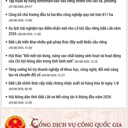
Tập huấn kỹ năng livestream bán sầu riêng online cho các xã, phường
(07/08/2026, 09:07)
Công bố chủ trương đầu tư hai khu công nghiệp quy mô hơn 817 ha
(06/08/2026, 13:00)
Du lịch trải nghiệm tạo điểm nhấn mới cho Lễ hội Sầu riêng Đắk Lắk năm
2026
(06/08/2026, 11:00)
Đắk Lắk triển khai nhiều giải pháp thúc đẩy xuất khẩu sầu riêng
(04/08/2026, 16:30)
Hội thảo “Đổi mới nội dung, nâng cao chất lượng sinh hoạt và hoạt động
của Chi hội Nông dân trong tình hình mới”
(04/08/2026, 15:23)
Tăng cường hỗ trợ doanh nghiệp về khoa học, công nghệ, đổi mới sáng
tạo và chuyển đổi số
(04/08/2026, 12:37)
Đắk Lắk chính thức cấp Giấy chứng nhận xuất xứ hàng hóa từ ngày 1/8
(04/08/2026, 08:30)
Hội Nông dân tỉnh Đắk Lắk sơ kết công tác 6 tháng đầu năm 2026
(03/08/2026, 15:28)