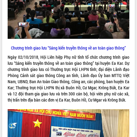
ĐIỂM TIN VĂN BẢN
QUY HOẠCH - KẾ HOẠCH
Chương trình giao lưu “Sáng kiến truyền thông về an toàn giao thông”
Ngày 02/10/2018, Hội Liên hiệp Phụ nữ tỉnh tổ chức chương trình giao
lưu “Sáng kiến truyền thông về an toàn giao thông” tại huyện Ea Kar. Dự
chương trình giao lưu có Thường trực Hội LHPN tỉnh; đại diện Lãnh đạo
Phòng Cảnh sát giao thông Công an tỉnh, Lãnh đạo Ủy ban MTTQ Việt
Nam, UBND, Ban An toàn Giao thông, Công an, các phòng, ban huyện Ea
Kar; Thường trực Hội LHPN thị xã Buôn Hồ, Cư Mgar, Krông Búk, Ea Kar
và 12 đội tham gia giao lưu và trên 300 cán bộ, hội viên phụ nữ các xã,
thị trấn trên địa bàn các đơn vị Ea Kar, Buôn Hồ, Cư Mgar và Krông Búk.