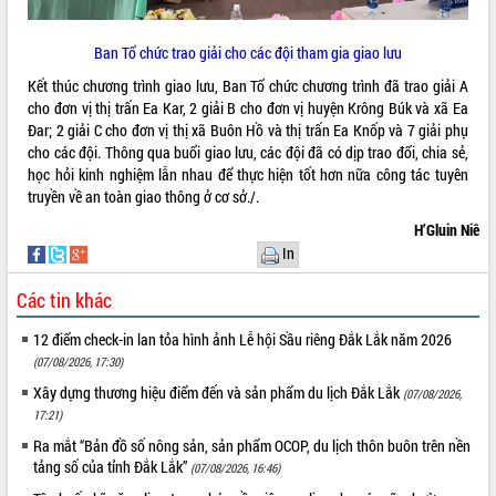
Ban Tổ chức trao giải cho các đội tham gia giao lưu
Kết thúc chương trình giao lưu, Ban Tổ chức chương trình đã trao giải A
cho đơn vị thị trấn Ea Kar, 2 giải B cho đơn vị huyện Krông Búk và xã Ea
Đar; 2 giải C cho đơn vị thị xã Buôn Hồ và thị trấn Ea Knốp và 7 giải phụ
cho các đội. Thông qua buổi giao lưu, các đội đã có dịp trao đổi, chia sẻ,
học hỏi kinh nghiệm lẫn nhau để thực hiện tốt hơn nữa công tác tuyên
truyền về an toàn giao thông ở cơ sở./.
H’Gluin Niê
In
Các tin khác
12 điểm check-in lan tỏa hình ảnh Lễ hội Sầu riêng Đắk Lắk năm 2026
(07/08/2026, 17:30)
Xây dựng thương hiệu điểm đến và sản phẩm du lịch Đắk Lắk
(07/08/2026,
17:21)
Ra mắt “Bản đồ số nông sản, sản phẩm OCOP, du lịch thôn buôn trên nền
tảng số của tỉnh Đắk Lắk”
(07/08/2026, 16:46)