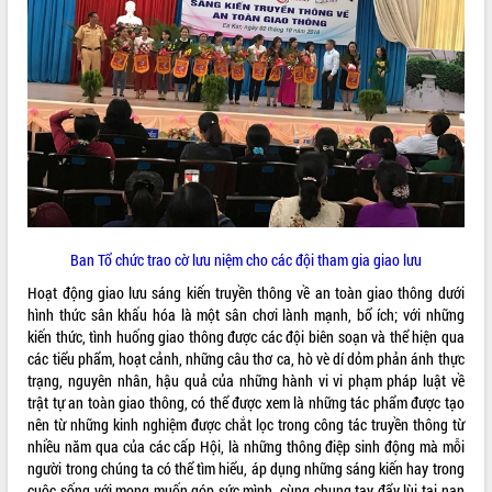
VIDEO
Không có file video nào để phát.
ALBUM ẢNH
Ban Tổ chức trao cờ lưu niệm cho các đội tham gia giao lưu
Hoạt động giao lưu sáng kiến truyền thông về an toàn giao thông dưới
hình thức sân khấu hóa là một sân chơi lành mạnh, bổ ích; với những
kiến thức, tình huống giao thông được các đội biên soạn và thể hiện qua
LIÊN KẾT WEB
các tiểu phẩm, hoạt cảnh, những câu thơ ca, hò vè dí dỏm phản ánh thực
trạng, nguyên nhân, hậu quả của những hành vi vi phạm pháp luật về
trật tự an toàn giao thông, có thể được xem là những tác phẩm được tạo
nên từ những kinh nghiệm được chắt lọc trong công tác truyền thông từ
THỐNG KÊ TRUY CẬP
nhiều năm qua của các cấp Hội, là những thông điệp sinh động mà mỗi
người trong chúng ta có thể tìm hiểu, áp dụng những sáng kiến hay trong
Hôm nay:
10566
cuộc sống với mong muốn góp sức mình, cùng chung tay đẩy lùi tai nạn