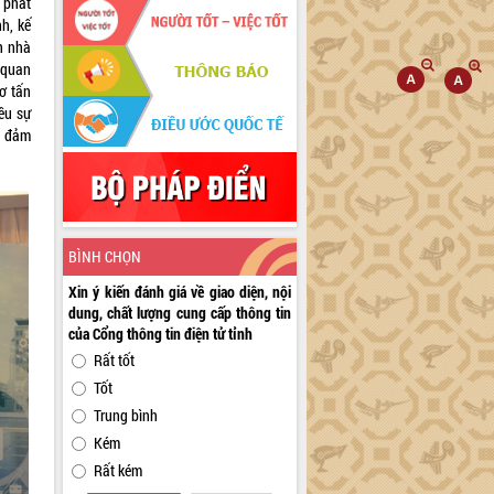
 phát
nh, kế
n nhà
 quan
cơ tấn
ều sự
n đảm
BÌNH CHỌN
Xin ý kiến đánh giá về giao diện, nội
dung, chất lượng cung cấp thông tin
của Cổng thông tin điện tử tỉnh
Rất tốt
Tốt
Trung bình
Kém
Rất kém