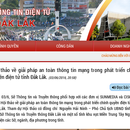
ÍNH QUYỀN
CÔNG DÂN
DOANH NGH
CHÀO MỪNG ĐẾN VỚI CỔNG THÔNG TIN Đ
 thảo về giải pháp an toàn thông tin mạng trong phát triển c
ền điện tử tỉnh Đắk Lắk.
(03/06/2016, 20:58)
Đọc bài 
 03/6, Sở Thông tin và Truyền thông phối hợp với các đơn vị SUNMEDIA và CIS
Hội thảo về giải pháp an toàn thông tin mạng trong phát triển chính quyền điện t
Lắk. Tham dự Hội thảo có đồng chí Nguyễn Hải Ninh – Phó Chủ tịch UBND tỉnh
 Sở Thông tin và Truyền thông Đắk Lắk và một số tỉnh khu vực Miền Trung Tây Ng
diện các Sở, ngành, địa phương trong tỉnh.