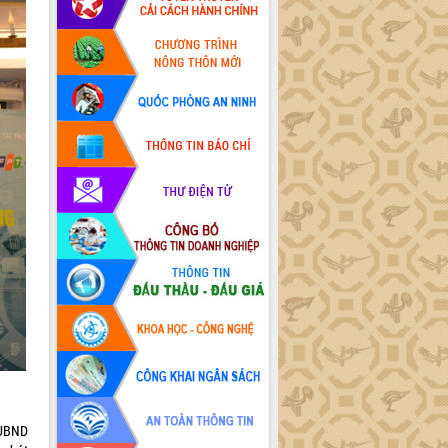
.
 UBND