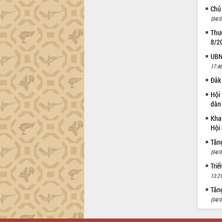
Chủ
(04/0
Thườ
8/2
UBND
17:46
Đắk 
Hội 
dân 
Khai
Hội 
Tăn
(04/0
Triể
13:21
Tăng
(04/0