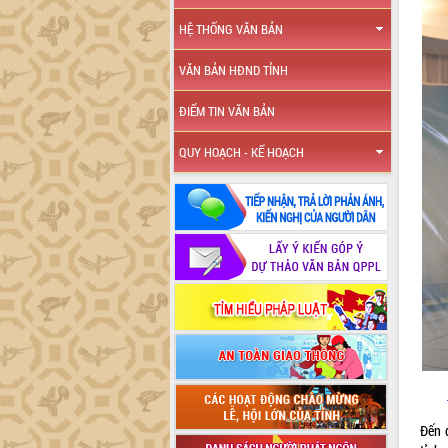
HỆ THỐNG VĂN BẢN
VĂN BẢN HĐND TỈNH
ĐIỂM TIN VĂN BẢN
QUY HOẠCH - KẾ HOẠCH
Đến 