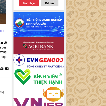
Bình chọn
Kết quả
các
in về
n của
trong
 hoạt
uấn Hải
026,