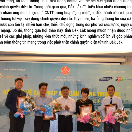
 cho rằng, an toàn thông tin là một trong những vấn đề hết sức quan trọng trong
 chính quyền điện tử. Trong thời gian qua, Đắk Lắk đã triển khai nhiều chương trì
h nhằm ứng dung hiệu quả CNTT trong hoạt động chỉ đạo, điều hành của cơ qua
 hướng tới việc xây dựng chính quyền điện tử. Tuy nhiên, hạ tầng thông tin của cơ
ước còn tồn tại nhiều hạn chế, thiếu chủ động trong đối phó với các sự cố, nguy 
 mạng. Do đó, thông qua hội thảo này, tỉnh Đắk Lắk mong muốn nhận được nhi
 sẻ về các giải pháp, những kiến thức mới, những kinh nghiệm bổ ích về góp phầ
n toàn thông tin mạng trong việc phát triển chính quyền điện tử tỉnh Đắk Lắk.