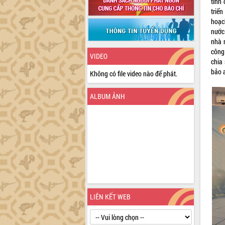
tỉnh
triển
hoạc
nước
nhà n
công
VIDEO
chia
bảo a
Không có file video nào để phát.
ALBUM ẢNH
LIÊN KẾT WEB