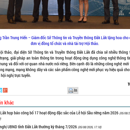
g Trần Trung Hiển – Giám đốc Sở Thông tin và Truyền thông Đắk Lắk tặng hoa cho 
đơn vị đồng tổ chức và nhà tài trợ Hội thảo.
Hội thảo, đại diện Sở Thông tin và Truyền thông Đắk Lắk đã chia sẻ nhiều thông t
 trạng, giải pháp an toàn thông tin trong hoạt động ứng dụng công nghệ thông ti
chung và đối với cơ quan nhà nước nói riêng. Bên cạnh đó là những công nghệ mới 
ầng mạng, mạng không dây và các sản phẩm công nghệ mới phục vụ hiệu quả cho
hội nghị trực tuyến.
T
In
in khác
 Lắk họp báo công bố 17 hoạt động đặc sắc của Lễ hội Sầu riêng năm 2026
(05/08/2
)
 nghị UBND tỉnh Đắk Lắk thường kỳ tháng 7/2026
(05/08/2026, 17:18)