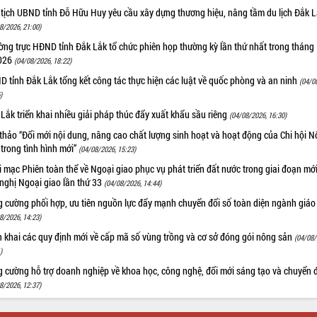
 tịch UBND tỉnh Đỗ Hữu Huy yêu cầu xây dựng thương hiệu, nâng tầm du lịch Đắk 
8/2026, 21:00)
ng trực HĐND tỉnh Đắk Lắk tổ chức phiên họp thường kỳ lần thứ nhất trong tháng
026
(04/08/2026, 18:22)
 tỉnh Đắk Lắk tổng kết công tác thực hiện các luật về quốc phòng và an ninh
(04/0
)
Lắk triển khai nhiều giải pháp thúc đẩy xuất khẩu sầu riêng
(04/08/2026, 16:30)
thảo “Đổi mới nội dung, nâng cao chất lượng sinh hoạt và hoạt động của Chi hội 
trong tình hình mới”
(04/08/2026, 15:23)
 mạc Phiên toàn thể về Ngoại giao phục vụ phát triển đất nước trong giai đoạn mới
nghị Ngoại giao lần thứ 33
(04/08/2026, 14:44)
g cường phối hợp, ưu tiên nguồn lực đẩy mạnh chuyển đổi số toàn diện ngành giáo
8/2026, 14:23)
n khai các quy định mới về cấp mã số vùng trồng và cơ sở đóng gói nông sản
(04/08/
)
 cường hỗ trợ doanh nghiệp về khoa học, công nghệ, đổi mới sáng tạo và chuyển đ
8/2026, 12:37)