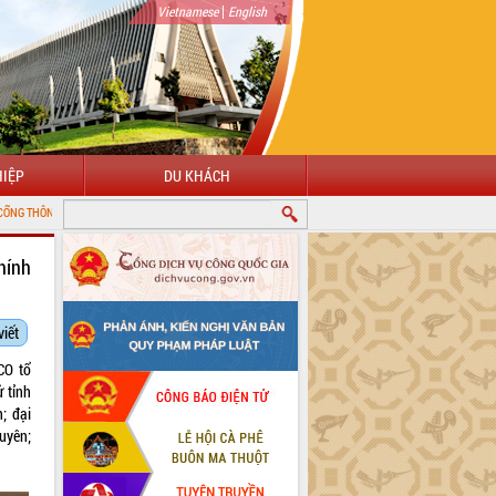
|
Vietnamese
English
IỆP
DU KHÁCH
IỆN TỬ TỈNH ĐẮK LẮK
hính
viết
CO tổ
ử tỉnh
; đại
uyên;