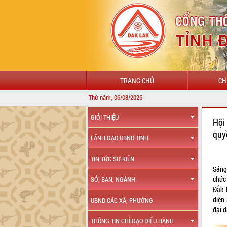
TRANG CHỦ
CH
Thứ năm, 06/08/2026
GIỚI THIỆU
Hội
quy
LÃNH ĐẠO UBND TỈNH
TIN TỨC SỰ KIỆN
Sáng
chức 
SỞ, BAN, NGÀNH
Đắk 
diện
UBND CÁC XÃ, PHƯỜNG
đại 
THÔNG TIN CHỈ ĐẠO ĐIỀU HÀNH