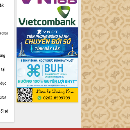
Lắk
8/2026,
Nông
 tại
 dục
2026,
ổi số