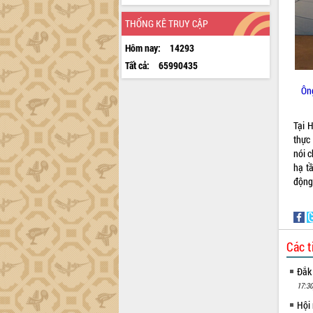
THỐNG KÊ TRUY CẬP
Hôm nay:
14293
Tất cả:
65990435
Ôn
Tại 
thực
nói 
hạ t
động 
Các t
Đắk
17:30
Hội