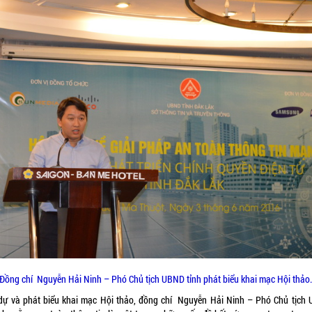
Đồng chí Nguyễn Hải Ninh – Phó Chủ tịch UBND tỉnh phát biểu khai mạc Hội thảo
dự và phát biểu khai mạc Hội thảo, đồng chí Nguyễn Hải Ninh – Phó Chủ tịch