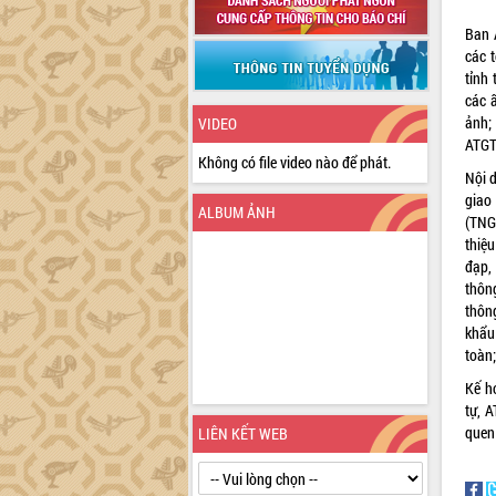
Ban 
các t
tỉnh
các 
ảnh;
VIDEO
ATGT
Không có file video nào để phát.
Nội 
giao
ALBUM ẢNH
(TNG
thiệu
đạp,
thôn
thôn
khẩu
toàn;
Kế h
tự, 
quen
LIÊN KẾT WEB