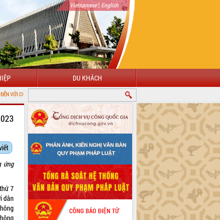
|
Vietnamese
English
IỆP
DU KHÁCH
HÔNG TIN ĐIỆN TỬ TỈNH ĐẮK LẮK
2023
viết
g ứng
thứ 7
i dân
thông
thông