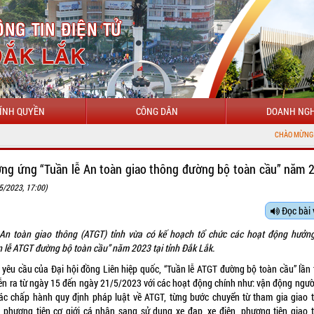
ÍNH QUYỀN
CÔNG DÂN
DOANH NGH
CHÀO MỪNG ĐẾN VỚI CỔNG T
ng ứng “Tuần lễ An toàn giao thông đường bộ toàn cầu” năm 
5/2023, 17:00)
Đọc bài 
An toàn giao thông (ATGT) tỉnh vừa có kế hoạch tổ chức các hoạt động hưởn
n lễ ATGT đường bộ toàn cầu” năm 2023 tại tỉnh Đắk Lắk.
 yêu cầu của Đại hội đồng Liên hiệp quốc, “Tuần lễ ATGT đường bộ toàn cầu” lần 
iễn ra từ ngày 15 đến ngày 21/5/2023 với các hoạt động chính như: vận động ngườ
iác chấp hành quy định pháp luật về ATGT, từng bước chuyển từ tham gia giao 
 phương tiện cơ giới cá nhân sang sử dụng xe đạp, xe điện, phương tiện giao 