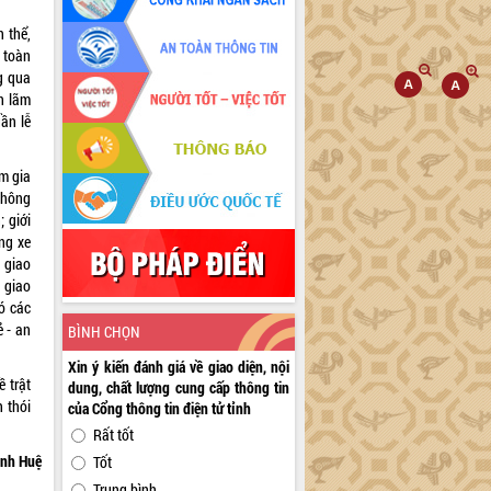
 thể,
g toàn
g qua
n lãm
ần lễ
m gia
thông
 giới
ang xe
 giao
 giao
ó các
 - an
BÌNH CHỌN
Xin ý kiến đánh giá về giao diện, nội
 trật
dung, chất lượng cung cấp thông tin
 thói
của Cổng thông tin điện tử tỉnh
Rất tốt
nh Huệ
Tốt
Trung bình