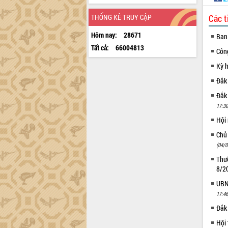
THỐNG KÊ TRUY CẬP
Các t
Hôm nay:
28671
Ban
Tất cả:
66004813
Côn
Kỳ 
Đắk
Đắk
17:30
Hội
Chủ
(04/0
Thườ
8/2
UBND
17:46
Đắk 
Hội 