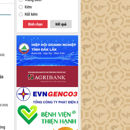
Kém
Rất kém
Bình chọn
Kết quả
026,
Lắk
8/2026,
Nông