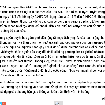
bộ.
ATGT tỉnh giao Ban ATGT các huyện, thị xã, thành phố, các sở, ban, ngành, đoàn
ổ chức chính trị xã hội là thành viên của Ban ATGT tỉnh tổ chức tuyên truyền tron
 từ ngày 11/5 đến hết ngày 28/5/2023, trọng tâm là từ 15/5 đến 21/5/2023, thôn
ấn phẩm truyền thông; xây dựng các cụm cổ động như pano, áp phích, tờ rơi, triể
 tổ chức các buổi tọa đàm, đối thoại, diễn đàn, buổi nói chuyện về chủ đề của tu
 đường bộ toàn cầu.
dung tuyên truyền bao gồm: phổ biến rộng rãi mục đích, ý nghĩa của hành động tha
 thông an toàn và thân thiện môi trường; cảnh báo các hậu quả của tai nạn giao 
T), các nguy cơ, nguyên nhân gây TNGT do sử dụng phương tiện cơ giới cá nhân;
 và khuyến khích người dân thay đổi từ đi lại bằng phương tiện cơ giới cá nhân s
 phương tiện vận tải công công và đi bộ nhằm giảm thiểu nguy cơ tai nạn, ùn tắc
g và ô nhiễm môi trường. Thông điệp, khẩu hiệu tuyên truyền chính “Tham gia
g xanh - sạch - an toàn” - Đường phố giành cho cuộc sống”. Bên cạnh đó, còn c
 hiệu tuyên truyền: “Đường phố dành cho cuộc sống”; “Đạp xe - mạnh khoẻ - vui vẻ
 “Đi xe điện – thân thiện môi trường”…
oạch nhằm nâng cao nhận thức của người dân trong việc chấp hành pháp luật về
ATGT đường bộ nói chung và nhận thức về lợi ích của việc lựa chọn và hình thành
 sử dụng các phương tiện giao thông an toàn thân thiện với môi trường.
Mi
In