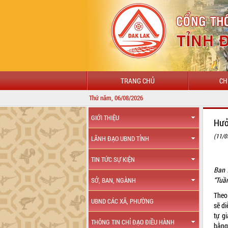
TRANG CHỦ
CH
Thứ năm, 06/08/2026
GIỚI THIỆU
Hưở
(11/0
LÃNH ĐẠO UBND TỈNH
TIN TỨC SỰ KIỆN
Ban 
“Tuầ
SỞ, BAN, NGÀNH
Theo
UBND CÁC XÃ, PHƯỜNG
sẽ d
tự g
THÔNG TIN CHỈ ĐẠO ĐIỀU HÀNH
bằng