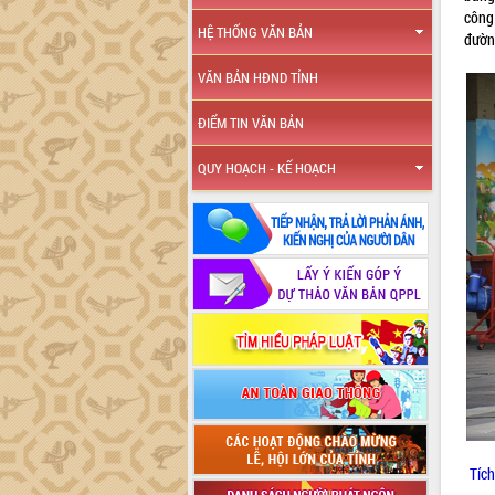
công
HỆ THỐNG VĂN BẢN
đường
VĂN BẢN HĐND TỈNH
ĐIỂM TIN VĂN BẢN
QUY HOẠCH - KẾ HOẠCH
Tích