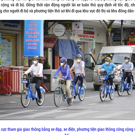
 cộng và đi bộ. Đồng thời vận động người lái xe tuân thủ quy định về tốc độ, n
 cho người đi bộ và phương tiện thô sơ khi đi qua khu vực đô thị và khu đông dân 
 cực tham gia giao thông bằng xe đạp, xe điện, phương tiện giao thông công cộng 