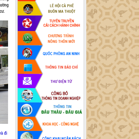
hường
cư.
và đi