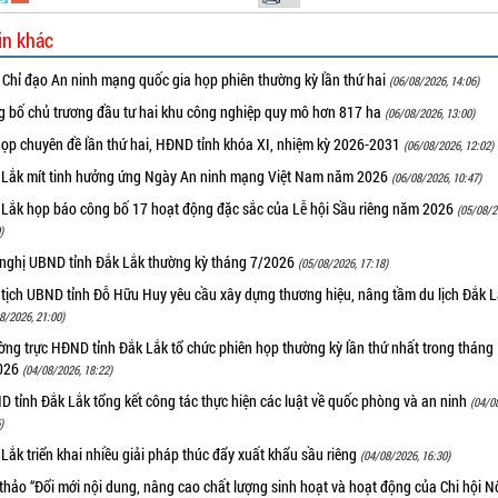
in khác
 Chỉ đạo An ninh mạng quốc gia họp phiên thường kỳ lần thứ hai
(06/08/2026, 14:06)
g bố chủ trương đầu tư hai khu công nghiệp quy mô hơn 817 ha
(06/08/2026, 13:00)
họp chuyên đề lần thứ hai, HĐND tỉnh khóa XI, nhiệm kỳ 2026-2031
(06/08/2026, 12:02)
 Lắk mít tinh hưởng ứng Ngày An ninh mạng Việt Nam năm 2026
(06/08/2026, 10:47)
 Lắk họp báo công bố 17 hoạt động đặc sắc của Lễ hội Sầu riêng năm 2026
(05/08/2
)
 nghị UBND tỉnh Đắk Lắk thường kỳ tháng 7/2026
(05/08/2026, 17:18)
 tịch UBND tỉnh Đỗ Hữu Huy yêu cầu xây dựng thương hiệu, nâng tầm du lịch Đắk 
8/2026, 21:00)
ng trực HĐND tỉnh Đắk Lắk tổ chức phiên họp thường kỳ lần thứ nhất trong tháng
026
(04/08/2026, 18:22)
 tỉnh Đắk Lắk tổng kết công tác thực hiện các luật về quốc phòng và an ninh
(04/0
)
Lắk triển khai nhiều giải pháp thúc đẩy xuất khẩu sầu riêng
(04/08/2026, 16:30)
thảo “Đổi mới nội dung, nâng cao chất lượng sinh hoạt và hoạt động của Chi hội 