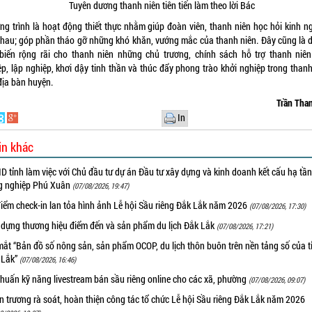
Tuyên dương thanh niên tiên tiến làm theo lời Bác
ng trình là hoạt động thiết thực nhằm giúp đoàn viên, thanh niên học hỏi kinh n
nhau; góp phần tháo gỡ những khó khăn, vướng mắc của thanh niên. Đây cũng là d
biến rộng rãi cho thanh niên những chủ trương, chính sách hỗ trợ thanh niên
ệp, lập nghiệp, khơi dậy tinh thần và thúc đẩy phong trào khởi nghiệp trong thanh
địa bàn huyện.
Trần Tha
In
in khác
 tỉnh làm việc với Chủ đầu tư dự án Đầu tư xây dựng và kinh doanh kết cấu hạ tầ
g nghiệp Phú Xuân
(07/08/2026, 19:47)
iểm check-in lan tỏa hình ảnh Lễ hội Sầu riêng Đắk Lắk năm 2026
(07/08/2026, 17:30)
 dựng thương hiệu điểm đến và sản phẩm du lịch Đắk Lắk
(07/08/2026, 17:21)
ắt “Bản đồ số nông sản, sản phẩm OCOP, du lịch thôn buôn trên nền tảng số của t
 Lắk”
(07/08/2026, 16:46)
huấn kỹ năng livestream bán sầu riêng online cho các xã, phường
(07/08/2026, 09:07)
 trương rà soát, hoàn thiện công tác tổ chức Lễ hội Sầu riêng Đắk Lắk năm 2026