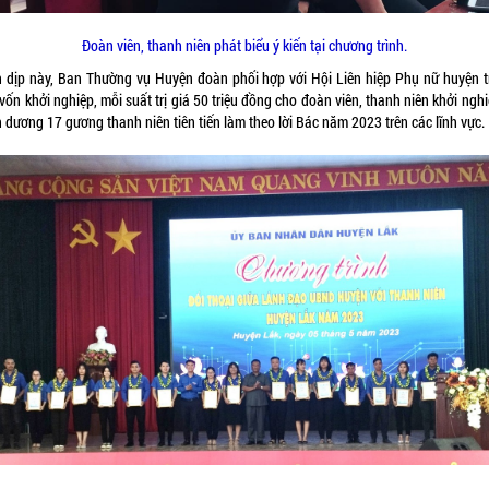
Đoàn viên, thanh niên phát biểu ý kiến tại chương trình.
 dịp này, Ban Thường vụ Huyện đoàn phối hợp với Hội Liên hiệp Phụ nữ huyện t
vốn khởi nghiệp, mỗi suất trị giá 50 triệu đồng cho đoàn viên, thanh niên khởi ngh
 dương 17 gương thanh niên tiên tiến làm theo lời Bác năm 2023 trên các lĩnh vực.