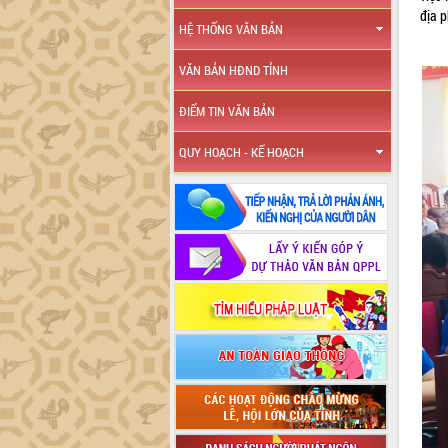
địa 
HỆ THỐNG VĂN BẢN
VĂN BẢN HĐND TỈNH
ĐIỂM TIN VĂN BẢN
QUY HOẠCH - KẾ HOẠCH