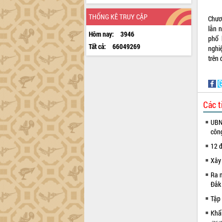
THỐNG KÊ TRUY CẬP
Chươ
lẫn 
Hôm nay:
3946
phổ 
Tất cả:
66049269
nghi
trên 
Các t
UBND
côn
12 đ
Xây
Ra m
Đắk
Tập 
Khẩn