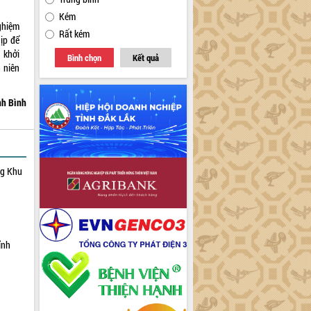
Kém
ghiệm
Rất kém
ịp để
 khởi
Bình chọn
Kết quả
 niên
nh Bình
ng Khu
ỉnh