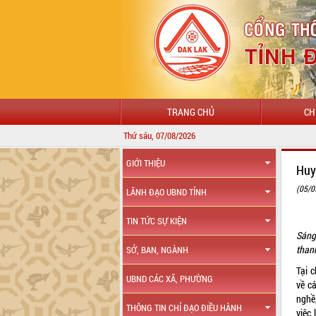
TRANG CHỦ
CH
Thứ sáu, 07/08/2026
GIỚI THIỆU
Huy
(05/0
LÃNH ĐẠO UBND TỈNH
TIN TỨC SỰ KIỆN
Sáng
than
SỞ, BAN, NGÀNH
Tại c
UBND CÁC XÃ, PHƯỜNG
về c
nghề,
THÔNG TIN CHỈ ĐẠO ĐIỀU HÀNH
việc 