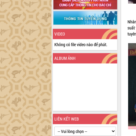
Nhân
suất 
VIDEO
tuyên
Không có file video nào để phát.
ALBUM ẢNH
LIÊN KẾT WEB