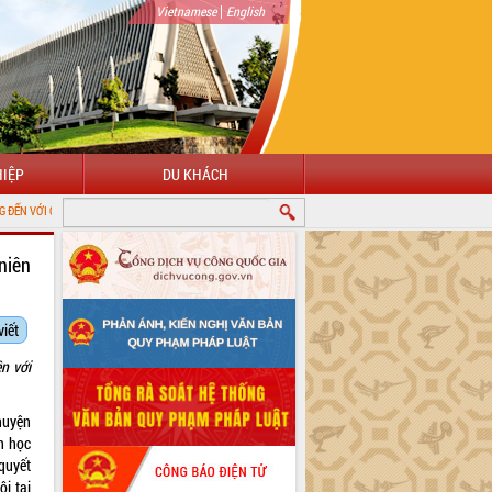
|
Vietnamese
English
IỆP
DU KHÁCH
HÔNG TIN ĐIỆN TỬ TỈNH ĐẮK LẮK
niên
viết
n với
 huyện
n học
 quyết
ội tại