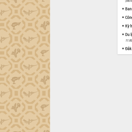
(06/0
Ban
Côn
Kỳ 
Du l
11:00
Đắk