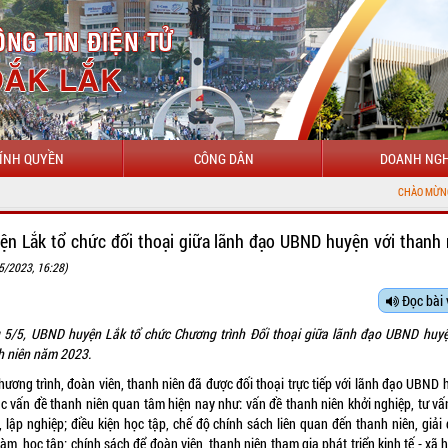
ÍNH QUYỀN
CÔNG DÂN
DOANH NGH
CHÀO MỪNG ĐẾN VỚI CỔNG T
ện Lắk tổ chức đối thoại giữa lãnh đạo UBND huyện với thanh 
5/2023, 16:28)
Đọc bài 
 5/5, UBND huyện Lắk tổ chức Chương trình Đối thoại giữa lãnh đạo UBND huyệ
h niên năm 2023.
hương trình, đoàn viên, thanh niên đã được đối thoại trực tiếp với lãnh đạo UBND
ác vấn đề thanh niên quan tâm hiện nay như: vấn đề thanh niên khởi nghiệp, tư vấ
 lập nghiệp; điều kiện học tập, chế độ chính sách liên quan đến thanh niên, giải
làm, học tập; chính sách để đoàn viên, thanh niên tham gia phát triển kinh tế - xã h