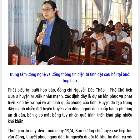
Trung tâm Công nghệ và Cổng thông tin điện tử tỉnh
đặt câu hỏi tại buổi
họp báo
Phát biểu tại buổi họp báo, đồng chí Nguyễn Đức Thảo – Phó Chủ tịch
UBND huyện M’Drắk nhấn mạnh, xác định đây là dự án lớn phục vụ phát
triển kinh tế- xã hội và an ninh quốc phòng của tỉnh. Huyện đã tập trung
đẩy mạnh nhiều đợt tuyên truyền vận động người dân chấp hành phương
án di dân, bàn giao mặt bằng tuy nhiên quá trình triển khai gặp nhiều
khó khăn.
Thời gian từ nay đến trước ngày 19/4, Ban cưỡng chế huyện sẽ tiếp tục
vận động, thuyết phục người dân tự nguyện di dời tới khu tái định cư với