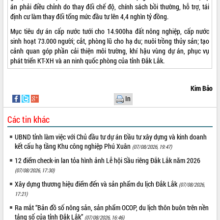
án phải điều chỉnh do thay đổi chế độ, chính sách bồi thường, hỗ trợ, tái
định cư làm thay đổi tổng mức đầu tư lên 4,4 nghìn tỷ đồng.
Mục tiêu dự án cấp nước tưới cho 14.900ha đất nông nghiệp, cấp nước
sinh hoạt 73.000 người; cắt, phòng lũ cho hạ du; nuôi trồng thủy sản; tạo
cảnh quan góp phần cải thiện môi trường, khí hậu vùng dự án, phục vụ
phát triển KT-XH và an ninh quốc phòng của tỉnh Đắk Lắk.
Kim Bảo
In
Các tin khác
UBND tỉnh làm việc với Chủ đầu tư dự án Đầu tư xây dựng và kinh doanh
kết cấu hạ tầng Khu công nghiệp Phú Xuân
(07/08/2026, 19:47)
12 điểm check-in lan tỏa hình ảnh Lễ hội Sầu riêng Đắk Lắk năm 2026
(07/08/2026, 17:30)
Xây dựng thương hiệu điểm đến và sản phẩm du lịch Đắk Lắk
(07/08/2026,
17:21)
Ra mắt “Bản đồ số nông sản, sản phẩm OCOP, du lịch thôn buôn trên nền
tảng số của tỉnh Đắk Lắk”
(07/08/2026, 16:46)