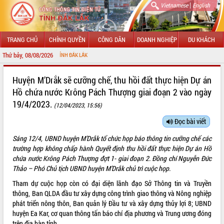
|
Vietnamese
English
TRANG CHỦ
CHÍNH QUYỀN
CÔNG DÂN
DOANH NGHIỆP
DU KHÁCH
Thứ bảy, 08/08/2026
CHÀO MỪ
GIỚI THIỆU
Huyện M’Drắk sẽ cưỡng chế, thu hồi đất thực hiện Dự án
Hồ chứa nước Krông Pách Thượng giai đoạn 2 vào ngày
LÃNH ĐẠO UBND TỈNH
19/4/2023.
(12/04/2023, 15:56)
TIN TỨC SỰ KIỆN
Đọc bài viết
SỞ, BAN, NGÀNH
Sáng 12/4, UBND huyện M’Drắk tổ chức họp báo thông tin cưỡng chế các
trường hợp không chấp hành Quyết định thu hồi đất thực hiện Dự án Hồ
UBND CÁC XÃ, PHƯỜNG
chứa nước Krông Pách Thượng đợt 1- giai đoạn 2. Đồng chí Nguyễn Đức
Thảo – Phó Chủ tịch UBND huyện M’Drắk chủ trì cuộc họp.
THÔNG TIN CHỈ ĐẠO ĐIỀU HÀNH
Tham dự cuộc họp còn có đại diện lãnh đạo Sở Thông tin và Truyền
thông, Ban QLDA đầu tư xây dựng công trình giao thông và Nông nghiệp
HỆ THỐNG VĂN BẢN
phát triển nông thôn, Ban quản lý Đầu tư và xây dựng thủy lợi 8; UBND
huyện Ea Kar, cơ quan thông tấn báo chí địa phương và Trung ương đóng
VĂN BẢN HĐND TỈNH
trên địa bàn tỉnh.