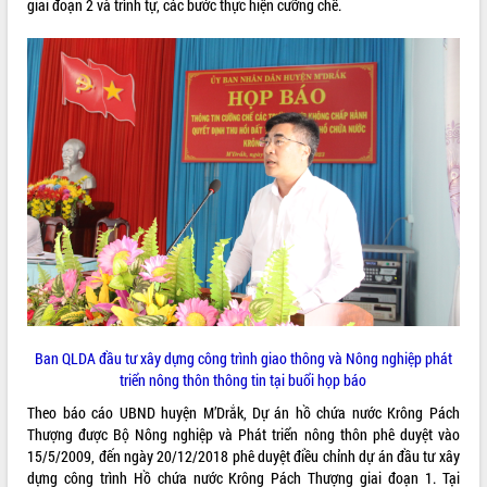
giai đoạn 2 và trình tự, các bước thực hiện cưỡng chế.
VIDEO
Không có file video nào để phát.
ALBUM ẢNH
LIÊN KẾT WEB
Ban QLDA đầu tư xây dựng công trình giao thông và Nông nghiệp phát
triển nông thôn thông tin tại buổi họp báo
Theo báo cáo UBND huyện M’Drắk, Dự án hồ chứa nước Krông Pách
Thượng được Bộ Nông nghiệp và Phát triển nông thôn phê duyệt vào
THỐNG KÊ TRUY CẬP
15/5/2009, đến ngày 20/12/2018 phê duyệt điều chỉnh dự án đầu tư xây
Hôm nay:
16111
dựng công trình Hồ chứa nước Krông Pách Thượng giai đoạn 1. Tại