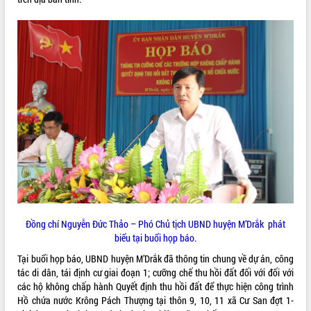
ĐIỂM TIN VĂN BẢN
QUY HOẠCH - KẾ HOẠCH
Đồng chí Nguyễn Đức Thảo – Phó Chủ tịch UBND huyện M’Drắk phát
biểu tại buổi họp báo.
Tại buổi họp báo, UBND huyện M’Drắk đã thông tin chung về dự án, công
tác di dân, tái định cư giai đoạn 1; cưỡng chế thu hồi đất đối với đối với
các hộ không chấp hành Quyết định thu hồi đất để thực hiện công trình
Hồ chứa nước Krông Pách Thượng tại thôn 9, 10, 11 xã Cư San đợt 1-