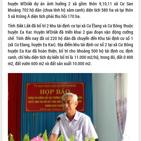
huyện M’Drắk dự án ảnh hưởng 2 xã gồm: thôn 9,10,11 xã Cư San
Tất cả:
66061434
khoảng 702 hộ dân (chưa tính hộ xâm canh) diện tích 580 ha và tại thôn
5 xã Krông Á diện tích phải thu hồi 170 ha.
Tỉnh Đắk Lắk đã bố trí 2 khu tái định cư tại xã Cư Êlang và Cư Bông thuộc
huyện Ea Kar. Huyện M’Drắk đã triển khai 2 giai đoạn vận động cưỡng
chế. Tính đến nay đã có 220 hộ dân đã chuyển đến Khu tái định cư số 1
(xã Cư Elang, huyện Ea Kar). Địa điểm khu tái định cư số 2 tại xã Cư Bông
huyện Ea Kar đã hoàn thiện, bố trí cho khoảng 500 hộ tái định cư, định
canh, chỉ tiêu diện tích dự kiến bố trí là 11.000 m2/hộ, trong đó, đất ở 400
m2, đất vườn 600 m2 và đất sản xuất 10.000 m2.