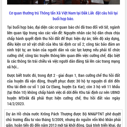
Cơ quan thường trú Thông tấn Xã Việt Nam tại Đắk Lắk đặt câu hỏi tại
buổi họp báo.
Tại buổi họp báo, đại diện các cơ quan báo chí đã trao đổi với Sở, ngành
liên quan tập trung vào các vấn đề: Nguyên nhân các hộ dân chưa chịu
chấp hành quyết định thu hồi đất để thực hiện dự án; tiến độ xây dựng,
điều kiện cơ sở vật chất của khu tái định cư số 2; công tác bảo đảm an
ninh trật tự, an toàn của người dân và các lực lượng nếu phải tổ chức
cưỡng chế; công tác truyền thông liên quan đến việc cưỡng chế, đặc biệt
là các thông tin trái chiều và việc người dân đăng tải lên các trang mạng
xã hội…
Được biết trước đó, trong đợt 2 - giai đoạn 1, Ban cưỡng chế thu hồi đất
của huyện đã vận động, thuyết phục được 30 hộ tự nguyện di dời đến
Khu tái đinh cư số 1 (xã Cư Elang, huyện Ea Kar); còn 3 hộ với 11 khẩu
(tại thôn 10) không chấp hành việc di dời đến Khu tái định cư nên UBND
huyện M’Drắk đã phải thực hiện cưỡng chế, thu hồi đất vào ngày
14/2/2023.
Dự án Hồ chứa nước Krông Pách Thượng được Bộ NN&PTNT phê duyệt
chủ trương đầu tư vào tháng 5/2009, nhưng do nguồn vốn khó khăn phải
giãn, hoãn tiến độ đến năm 2013 mới tái khởi động. Quá trình triển khai, dự