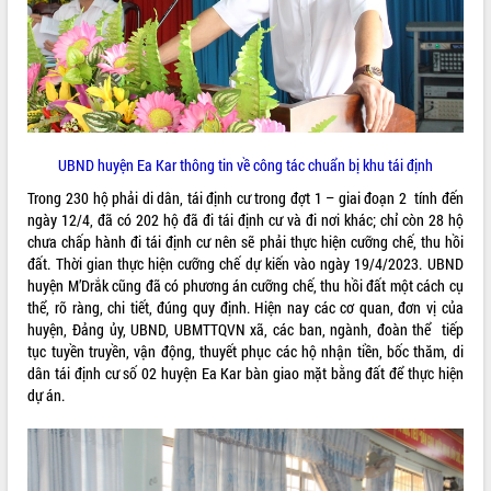
UBND huyện Ea Kar thông tin về công tác chuẩn bị khu tái định
Trong 230 hộ phải di dân, tái định cư trong đợt 1 – giai đoạn 2 tính đến
ngày 12/4, đã có 202 hộ đã đi tái định cư và đi nơi khác; chỉ còn 28 hộ
chưa chấp hành đi tái định cư nên sẽ phải thực hiện cưỡng chế, thu hồi
đất. Thời gian thực hiện cưỡng chế dự kiến vào ngày 19/4/2023. UBND
huyện M’Drắk cũng đã có phương án cưỡng chế, thu hồi đất một cách cụ
thể, rõ ràng, chi tiết, đúng quy định. Hiện nay các cơ quan, đơn vị của
huyện, Đảng ủy, UBND, UBMTTQVN xã, các ban, ngành, đoàn thể tiếp
tục tuyền truyền, vận động, thuyết phục các hộ nhận tiền, bốc thăm, di
dân tái định cư số 02 huyện Ea Kar bàn giao mặt bằng đất để thực hiện
dự án.