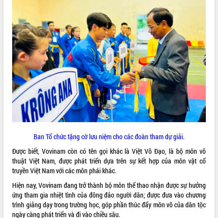
VIDEO
Không có file video nào để phát.
ALBUM ẢNH
Ban Tổ chức tặng cờ lưu niệm cho các đoàn tham dự giải.
LIÊN KẾT WEB
Được biết, Vovinam còn có tên gọi khác là Việt Võ Đạo, là bộ môn võ
thuật Việt Nam, được phát triển dựa trên sự kết hợp của môn vật cổ
truyền Việt Nam với các môn phái khác.
Hiện nay, Vovinam đang trở thành bộ môn thể thao nhận được sự hưởng
ứng tham gia nhiệt tình của đông đảo người dân; được đưa vào chương
THỐNG KÊ TRUY CẬP
trình giảng dạy trong trường học, góp phần thúc đẩy môn võ của dân tộc
Hôm nay:
21166
ngày càng phát triển và đi vào chiều sâu.