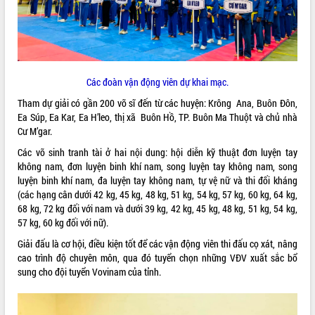
ĐIỂM TIN VĂN BẢN
QUY HOẠCH - KẾ HOẠCH
Các đoàn vận động viên dự khai mạc.
Tham dự giải có gần 200 võ sĩ đến từ các huyện: Krông Ana, Buôn Đôn,
Ea Súp, Ea Kar, Ea H’leo, thị xã Buôn Hồ, TP. Buôn Ma Thuột và chủ nhà
Cư M’gar.
Các võ sinh tranh tài ở hai nội dung: hội diễn kỹ thuật đơn luyện tay
không nam, đơn luyện binh khí nam, song luyện tay không nam, song
luyện binh khí nam, đa luyện tay không nam, tự vệ nữ và thi đối kháng
(các hạng cân dưới 42 kg, 45 kg, 48 kg, 51 kg, 54 kg, 57 kg, 60 kg, 64 kg,
68 kg, 72 kg đối với nam và dưới 39 kg, 42 kg, 45 kg, 48 kg, 51 kg, 54 kg,
57 kg, 60 kg đối với nữ).
Giải đấu là cơ hội, điều kiện tốt để các vận động viên thi đấu cọ xát, nâng
cao trình độ chuyên môn, qua đó tuyển chọn những VĐV xuất sắc bổ
sung cho đội tuyển Vovinam của tỉnh.