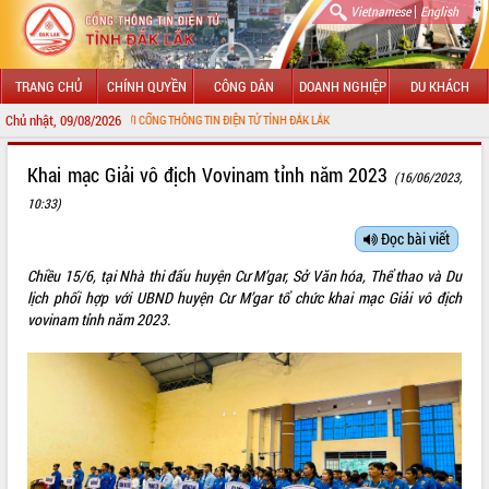
|
Vietnamese
English
TRANG CHỦ
CHÍNH QUYỀN
CÔNG DÂN
DOANH NGHIỆP
DU KHÁCH
Chủ nhật, 09/08/2026
NG ĐẾN VỚI CỔNG THÔNG TIN ĐIỆN TỬ TỈNH ĐẮK LẮK
GIỚI THIỆU
Khai mạc Giải vô địch Vovinam tỉnh năm 2023
(16/06/2023,
10:33)
LÃNH ĐẠO UBND TỈNH
Đọc bài viết
TIN TỨC SỰ KIỆN
Chiều 15/6, tại Nhà thi đấu huyện Cư M’gar, Sở Văn hóa, Thể thao và Du
SỞ, BAN, NGÀNH
lịch phối hợp với UBND huyện Cư M’gar tổ chức khai mạc Giải vô địch
vovinam tỉnh năm 2023.
UBND CÁC XÃ, PHƯỜNG
THÔNG TIN CHỈ ĐẠO ĐIỀU HÀNH
HỆ THỐNG VĂN BẢN
VĂN BẢN HĐND TỈNH