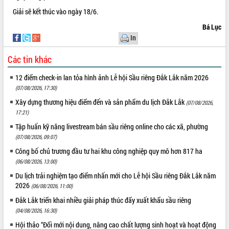
Tất cả:
66106834
Giải sẽ kết thúc vào ngày 18/6.
Bá Lục
In
Các tin khác
12 điểm check-in lan tỏa hình ảnh Lễ hội Sầu riêng Đắk Lắk năm 2026
(07/08/2026, 17:30)
Xây dựng thương hiệu điểm đến và sản phẩm du lịch Đắk Lắk
(07/08/2026,
17:21)
Tập huấn kỹ năng livestream bán sầu riêng online cho các xã, phường
(07/08/2026, 09:07)
Công bố chủ trương đầu tư hai khu công nghiệp quy mô hơn 817 ha
(06/08/2026, 13:00)
Du lịch trải nghiệm tạo điểm nhấn mới cho Lễ hội Sầu riêng Đắk Lắk năm
2026
(06/08/2026, 11:00)
Đắk Lắk triển khai nhiều giải pháp thúc đẩy xuất khẩu sầu riêng
(04/08/2026, 16:30)
Hội thảo “Đổi mới nội dung, nâng cao chất lượng sinh hoạt và hoạt động