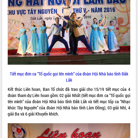
VIDEO
Không có file video nào để phát.
ALBUM ẢNH
Tiết mục đơn ca “Tổ quốc gọi tên mình” của đoàn Hội Nhà báo tỉnh Đắk
Lắk
Kết thúc Liên hoan, Ban Tổ chức đã trao giải cho 15/19 tiết mục của 4
LIÊN KẾT WEB
đoàn tham dự Liên hoan gồm: 02 giải Nhất (tiết mục đơn ca “Tổ quốc gọi
tên mình” của đoàn Hội Nhà báo tỉnh Đắk Lắk và tiết mục tốp ca “Nhạc
khúc Tây Nguyên” của đoàn Hội Nhà báo tỉnh Lâm Đồng), 03 giải Nhì, 4
giải Ba và 6 giải Khuyến khích.
THỐNG KÊ TRUY CẬP
Hôm nay:
3879