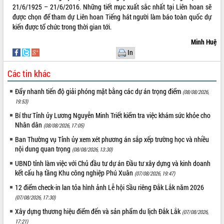
21/6/1925 – 21/6/2016. Những tiết mục xuất sắc nhất tại Liên hoan sẽ
được chọn để tham dự Liên hoan Tiếng hát người làm báo toàn quốc dự
kiến được tổ chức trong thời gian tới.
Minh Huệ
In
Các tin khác
Đẩy nhanh tiến độ giải phóng mặt bằng các dự án trọng điểm
(08/08/2026,
19:53)
Bí thư Tỉnh ủy Lương Nguyễn Minh Triết kiểm tra việc khám sức khỏe cho
Nhân dân
(08/08/2026, 17:05)
Ban Thường vụ Tỉnh ủy xem xét phương án sắp xếp trường học và nhiều
nội dung quan trọng
(08/08/2026, 13:30)
UBND tỉnh làm việc với Chủ đầu tư dự án Đầu tư xây dựng và kinh doanh
kết cấu hạ tầng Khu công nghiệp Phú Xuân
(07/08/2026, 19:47)
12 điểm check-in lan tỏa hình ảnh Lễ hội Sầu riêng Đắk Lắk năm 2026
(07/08/2026, 17:30)
Xây dựng thương hiệu điểm đến và sản phẩm du lịch Đắk Lắk
(07/08/2026,
17:21)