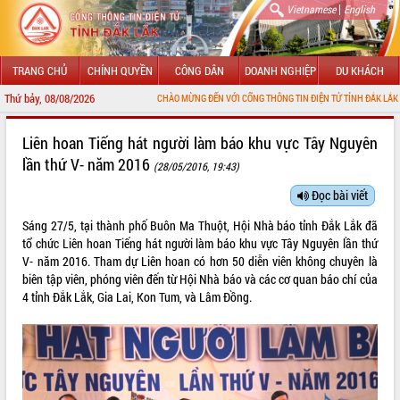
|
Vietnamese
English
TRANG CHỦ
CHÍNH QUYỀN
CÔNG DÂN
DOANH NGHIỆP
DU KHÁCH
Thứ bảy, 08/08/2026
CHÀO MỪNG ĐẾN VỚI CỔNG THÔNG TIN ĐIỆN TỬ TỈNH ĐẮK LẮK
GIỚI THIỆU
Liên hoan Tiếng hát người làm báo khu vực Tây Nguyên
lần thứ V- năm 2016
(28/05/2016, 19:43)
LÃNH ĐẠO UBND TỈNH
Đọc bài viết
TIN TỨC SỰ KIỆN
Sáng 27/5, tại thành phố Buôn Ma Thuột, Hội Nhà báo tỉnh Đắk Lắk đã
SỞ, BAN, NGÀNH
tổ chức Liên hoan Tiếng hát người làm báo khu vực Tây Nguyên lần thứ
V- năm 2016. Tham dự Liên hoan có hơn 50 diễn viên không chuyên là
UBND CÁC XÃ, PHƯỜNG
biên tập viên, phóng viên đến từ Hội Nhà báo và các cơ quan báo chí của
4 tỉnh Đắk Lắk, Gia Lai, Kon Tum, và Lâm Đồng.
THÔNG TIN CHỈ ĐẠO ĐIỀU HÀNH
HỆ THỐNG VĂN BẢN
VĂN BẢN HĐND TỈNH