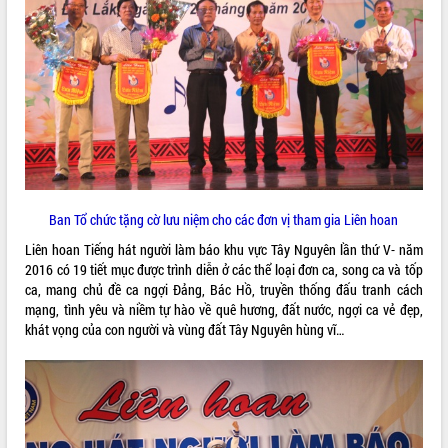
ĐIỂM TIN VĂN BẢN
QUY HOẠCH - KẾ HOẠCH
Ban Tổ chức tặng cờ lưu niệm cho các đơn vị tham gia Liên hoan
Liên hoan Tiếng hát người làm báo khu vực Tây Nguyên lần thứ V- năm
2016 có 19 tiết mục được trình diễn ở các thể loại đơn ca, song ca và tốp
ca, mang chủ đề ca ngợi Đảng, Bác Hồ, truyền thống đấu tranh cách
mạng, tình yêu và niềm tự hào về quê hương, đất nước, ngợi ca vẻ đẹp,
khát vọng của con người và vùng đất Tây Nguyên hùng vĩ…