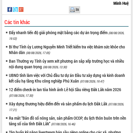
Minh Huệ
In
Các tin khác
Đẩy nhanh tiến độ giải phóng mặt bằng các dự án trọng điểm
(08/08/2026,
19:53)
Bí thư Tỉnh ủy Lương Nguyễn Minh Triết kiểm tra việc khám sức khỏe cho
Nhân dân
(08/08/2026, 17:05)
Ban Thường vụ Tỉnh ủy xem xét phương án sắp xếp trường học và nhiều
nội dung quan trọng
(08/08/2026, 13:30)
UBND tỉnh làm việc với Chủ đầu tư dự án Đầu tư xây dựng và kinh doanh
kết cấu hạ tầng Khu công nghiệp Phú Xuân
(07/08/2026, 19:47)
12 điểm check-in lan tỏa hình ảnh Lễ hội Sầu riêng Đắk Lắk năm 2026
(07/08/2026, 17:30)
Xây dựng thương hiệu điểm đến và sản phẩm du lịch Đắk Lắk
(07/08/2026,
17:21)
Ra mắt “Bản đồ số nông sản, sản phẩm OCOP, du lịch thôn buôn trên nền
tảng số của tỉnh Đắk Lắk”
(07/08/2026, 16:46)
Tập huấn kỹ năng livestream bán sầu riêng online cho các xã, phường