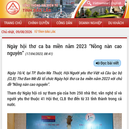
|
Vietnamese
English
TRANG CHỦ
CHÍNH QUYỀN
CÔNG DÂN
DOANH NGHIỆP
DU KHÁCH
Chủ nhật, 09/08/2026
CH
GIỚI THIỆU
Ngày hội thơ ca ba miền năm 2023 “Nồng nàn cao
nguyên”
(17/04/2023, 08:41)
LÃNH ĐẠO UBND TỈNH
Đọc bài viết
TIN TỨC SỰ KIỆN
Ngày 16/4, tại TP. Buôn Ma Thuột, Hội Người yêu thơ Việt và Câu lạc bộ
SỞ, BAN, NGÀNH
(CLB) Thơ Ban Mê đã tổ chức Ngày hội thơ ca ba miền năm 2023 với chủ
đề “Nồng nàn cao nguyên”.
UBND CÁC XÃ, PHƯỜNG
Tham dự Ngày hội có sự tham gia của hơn 250 nhà thơ, văn nghệ sĩ và
người yêu thơ thuộc 41 Hội thơ, CLB thơ đến từ 33 tỉnh thành trong cả
THÔNG TIN CHỈ ĐẠO ĐIỀU HÀNH
nước.
HỆ THỐNG VĂN BẢN
VĂN BẢN HĐND TỈNH