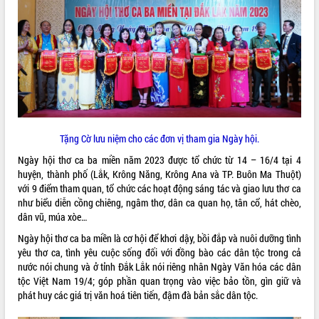
ĐIỂM TIN VĂN BẢN
QUY HOẠCH - KẾ HOẠCH
Tặng Cờ lưu niệm cho các đơn vị tham gia Ngày hội.
Ngày hội thơ ca ba miền năm 2023 được tổ chức từ 14 – 16/4 tại 4
huyện, thành phố (Lắk, Krông Năng, Krông Ana và TP. Buôn Ma Thuột)
với 9 điểm tham quan, tổ chức các hoạt động sáng tác và giao lưu thơ ca
như biểu diễn cồng chiêng, ngâm thơ, dân ca quan họ, tân cổ, hát chèo,
dân vũ, múa xòe…
Ngày hội thơ ca ba miền là cơ hội để khơi dậy, bồi đắp và nuôi dưỡng tình
yêu thơ ca, tình yêu cuộc sống đối với đồng bào các dân tộc trong cả
nước nói chung và ở tỉnh Đắk Lắk nói riêng nhân Ngày Văn hóa các dân
tộc Việt Nam 19/4; góp phần quan trọng vào việc bảo tồn, gìn giữ và
phát huy các giá trị văn hoá tiên tiến, đậm đà bản sắc dân tộc.