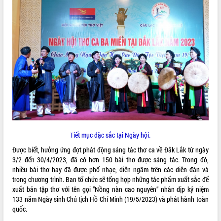
VIDEO
Không có file video nào để phát.
ALBUM ẢNH
Tiết mục đặc sắc tại Ngày hội.
Được biết, hưởng ứng đợt phát động sáng tác thơ ca về Đắk Lắk từ ngày
LIÊN KẾT WEB
3/2 đến 30/4/2023, đã có hơn 150 bài thơ được sáng tác. Trong đó,
nhiều bài thơ hay đã được phổ nhạc, diễn ngâm trên các diễn đàn và
trong chương trình. Ban tổ chức sẽ tổng hợp những tác phẩm xuất sắc để
xuất bản tập thơ với tên gọi “Nồng nàn cao nguyên” nhân dịp kỷ niệm
THỐNG KÊ TRUY CẬP
133 năm Ngày sinh Chủ tịch Hồ Chí Minh (19/5/2023) và phát hành toàn
quốc.
Hôm nay:
19427