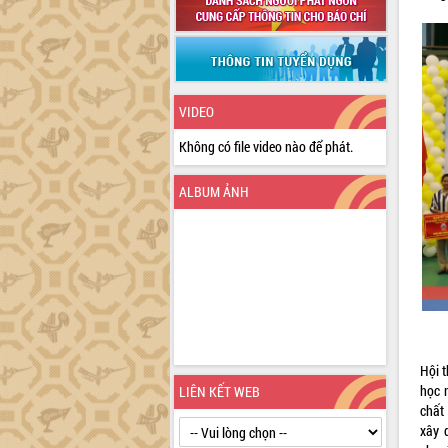
VIDEO
Không có file video nào để phát.
ALBUM ẢNH
Hội t
học 
LIÊN KẾT WEB
chất
xây 