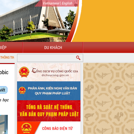
|
Vietnamese
English
IỆP
DU KHÁCH
 TỈNH ĐẮK LẮK
obic
viết
p học