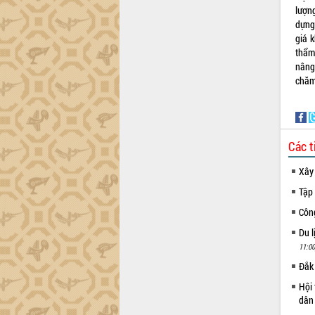
lượn
dựng
giá 
thẩm
nâng
chăm 
Các t
Xây
Tập 
Côn
Du l
11:00
Đắk 
Hội 
dân 