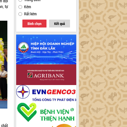
rí đội
ạn, tự
Kém
Rất kém
Bình chọn
Kết quả
 chất