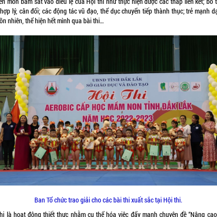
n môn bám sát vào điều lệ của Hội thi như thực hiện được các tháp liên kết; bố t
hợp lý, cân đối; các động tác vũ đạo, thể dục chuyển tiếp thành thục; trẻ mạnh d
hồn nhiên, thể hiện hết mình qua bài thi…
Ban Tổ chức trao giải cho các bài thi xuất sắc tại Hội thi.
thi là hoạt động thiết thực nhằm cụ thể hóa việc đẩy mạnh chuyên đề “Nâng cao