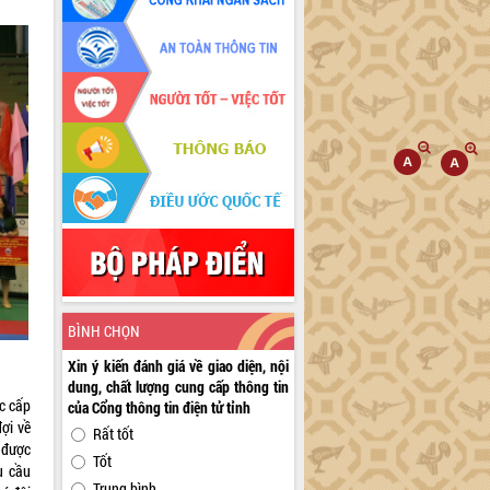
BÌNH CHỌN
Xin ý kiến đánh giá về giao diện, nội
dung, chất lượng cung cấp thông tin
ic cấp
của Cổng thông tin điện tử tỉnh
ợi về
Rất tốt
 được
Tốt
u cầu
Trung bình