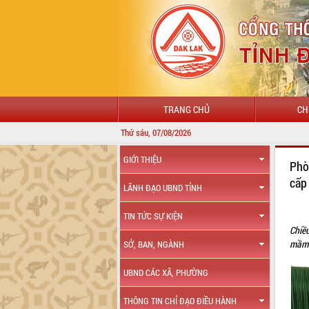
TRANG CHỦ
CH
Thứ sáu, 07/08/2026
GIỚI THIỆU
Phò
cấp
LÃNH ĐẠO UBND TỈNH
TIN TỨC SỰ KIỆN
Chiề
mầm 
SỞ, BAN, NGÀNH
UBND CÁC XÃ, PHƯỜNG
THÔNG TIN CHỈ ĐẠO ĐIỀU HÀNH