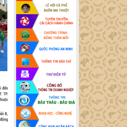
ổi đến
: TP.
thuộc
iải B,
g động