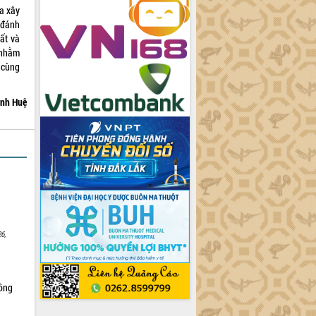
a xây
 đánh
ất và
 nhằm
 cùng
nh Huệ
6,
Nông