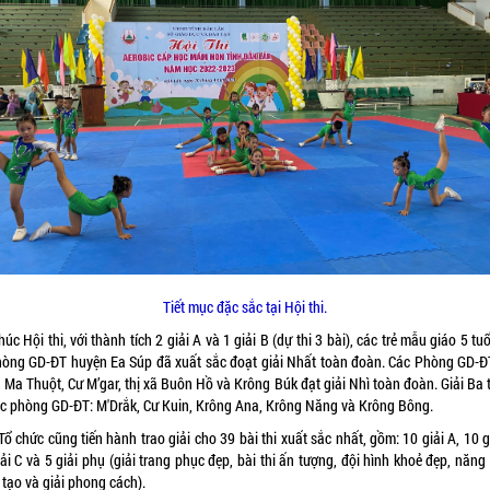
Tiết mục đặc sắc tại Hội thi.
húc Hội thi, với thành tích 2 giải A và 1 giải B (dự thi 3 bài), các trẻ mẫu giáo 5 tu
hòng GD-ĐT huyện Ea Súp đã xuất sắc đoạt giải Nhất toàn đoàn. Các Phòng GD-ĐT
 Ma Thuột, Cư M’gar, thị xã Buôn Hồ và Krông Búk đạt giải Nhì toàn đoàn. Giải Ba 
ác phòng GD-ĐT: M'Drắk, Cư Kuin, Krông Ana, Krông Năng và Krông Bông.
ổ chức cũng tiến hành trao giải cho 39 bài thi xuất sắc nhất, gồm: 10 giải A, 10 g
ải C và 5 giải phụ (giải trang phục đẹp, bài thi ấn tượng, đội hình khoẻ đẹp, năn
tạo và giải phong cách).