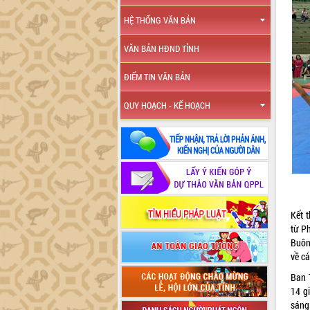
HỆ THỐNG VĂN BẢN
VĂN BẢN HĐND TỈNH
ĐIỂM TIN VĂN BẢN
QUY HOẠCH - KẾ HOẠCH
Kết t
từ P
Buôn
về c
Ban T
14 gi
sáng 