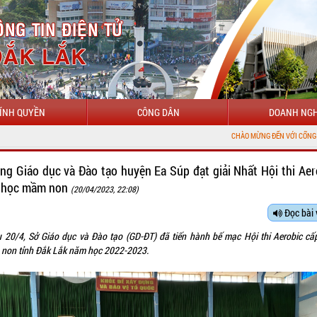
ÍNH QUYỀN
CÔNG DÂN
DOANH NGH
CHÀO MỪNG ĐẾN VỚI CỔNG THÔNG TIN ĐIỆN TỬ
ng Giáo dục và Đào tạo huyện Ea Súp đạt giải Nhất Hội thi Aer
 học mầm non
(20/04/2023, 22:08)
Đọc bài 
u 20/4, Sở Giáo dục và Đào tạo (GD-ĐT) đã tiến hành bế mạc Hội thi Aerobic cấ
non tỉnh Đắk Lắk năm học 2022-2023.