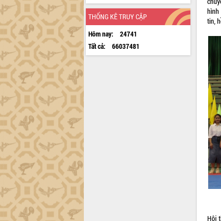
chuyê
hình 
THỐNG KÊ TRUY CẬP
tin, 
Hôm nay:
24741
Tất cả:
66037481
Hội 