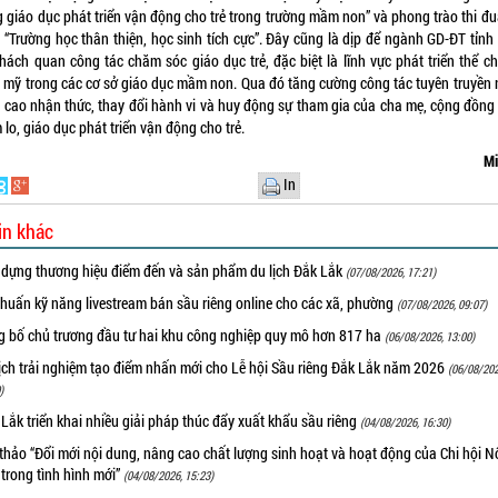
g giáo dục phát triển vận động cho trẻ trong trường mầm non” và phong trào thi đu
 “Trường học thân thiện, học sinh tích cực”. Đây cũng là dịp để ngành GD-ĐT tỉnh
khách quan công tác chăm sóc giáo dục trẻ, đặc biệt là lĩnh vực phát triển thể ch
 mỹ trong các cơ sở giáo dục mầm non. Qua đó tăng cường công tác tuyên truyền
 cao nhận thức, thay đổi hành vi và huy động sự tham gia của cha mẹ, cộng đồng
lo, giáo dục phát triển vận động cho trẻ.
Mi
In
in khác
 dựng thương hiệu điểm đến và sản phẩm du lịch Đắk Lắk
(07/08/2026, 17:21)
huấn kỹ năng livestream bán sầu riêng online cho các xã, phường
(07/08/2026, 09:07)
g bố chủ trương đầu tư hai khu công nghiệp quy mô hơn 817 ha
(06/08/2026, 13:00)
ịch trải nghiệm tạo điểm nhấn mới cho Lễ hội Sầu riêng Đắk Lắk năm 2026
(06/08/202
)
Lắk triển khai nhiều giải pháp thúc đẩy xuất khẩu sầu riêng
(04/08/2026, 16:30)
thảo “Đổi mới nội dung, nâng cao chất lượng sinh hoạt và hoạt động của Chi hội 
trong tình hình mới”
(04/08/2026, 15:23)