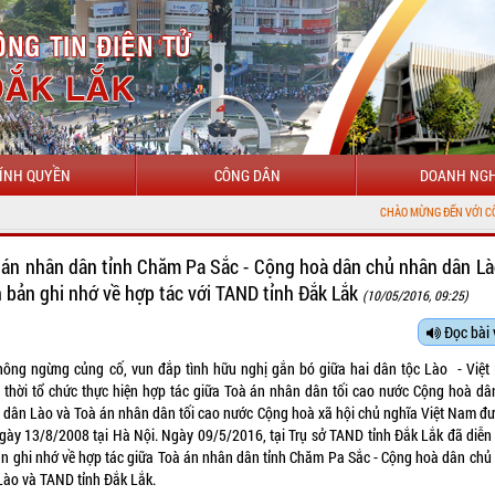
ÍNH QUYỀN
CÔNG DÂN
DOANH NGH
CHÀO MỪNG ĐẾN VỚI CỔNG THÔNG TIN Đ
 án nhân dân tỉnh Chăm Pa Sắc - Cộng hoà dân chủ nhân dân Là
n bản ghi nhớ về hợp tác với TAND tỉnh Đắk Lắk
(10/05/2016, 09:25)
Đọc bài 
hông ngừng củng cố, vun đắp tình hữu nghị gắn bó giữa hai dân tộc Lào - Việt
 thời tổ chức thực hiện hợp tác giữa Toà án nhân dân tối cao nước Cộng hoà dâ
 dân Lào và Toà án nhân dân tối cao nước Cộng hoà xã hội chủ nghĩa Việt Nam đư
ngày 13/8/2008 tại Hà Nội. Ngày 09/5/2016, tại Trụ sở TAND tỉnh Đắk Lắk đã diễn 
ản ghi nhớ về hợp tác giữa Toà án nhân dân tỉnh Chăm Pa Sắc - Cộng hoà dân chủ
Lào và TAND tỉnh Đắk Lắk.