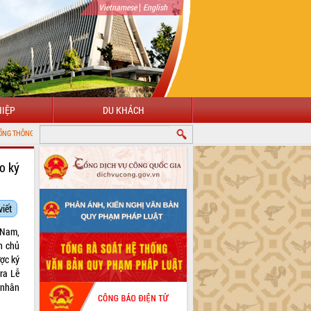
|
Vietnamese
English
IỆP
DU KHÁCH
IỆN TỬ TỈNH ĐẮK LẮK
o ký
viết
 Nam,
n chủ
ợc ký
ra Lễ
 nhân