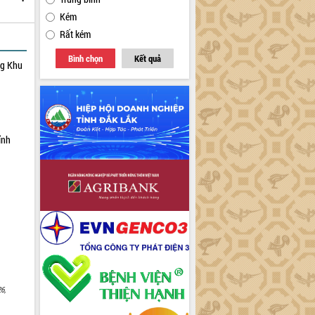
Kém
Rất kém
Bình chọn
Kết quả
ng Khu
ỉnh
6,