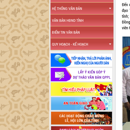
Đến 
HỆ THỐNG VĂN BẢN
đạo 
tỉnh
VĂN BẢN HĐND TỈNH
Đồng
viên
ĐIỂM TIN VĂN BẢN
QUY HOẠCH - KẾ HOẠCH