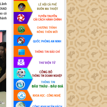
 Lãnh
 TAND
ào có
thành