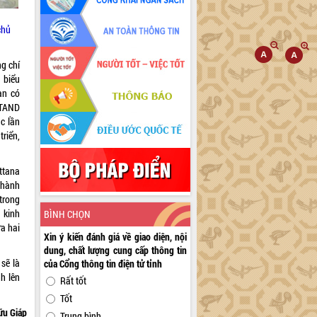
chủ
g chí
 biểu
àn có
 TAND
c lần
riển,
ttana
thành
trong
 kinh
BÌNH CHỌN
a hai
Xin ý kiến đánh giá về giao diện, nội
dung, chất lượng cung cấp thông tin
 sẽ là
của Cổng thông tin điện tử tỉnh
h lên
Rất tốt
Tốt
ữu Giáp
Trung bình