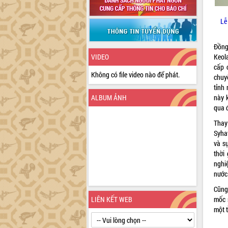
Lễ
Đồng
Keol
VIDEO
cấp 
Không có file video nào để phát.
chuy
tỉnh
này 
ALBUM ẢNH
qua đ
Thay
Syha
và s
thời
nghi
nước
Cũng 
mốc 
LIÊN KẾT WEB
mộ