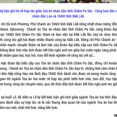
 ký bản ghi hớ về hợp tác giữa Toà án nhân dân tỉnh Chăm Pa Sắc - Cộng hoà dân 
nhân dân Lào và TAND tỉnh Đắk Lắk.
 chí Đỗ Anh Phương, Phó Chánh án TAND tỉnh Đắk Lắk nồng nhiệt chào mừng đồn
attana Syhavong - Chánh án Tòa án nhân dân tỉnh Chăm Pa Sắc cùng Đoàn đại
cao TAND tỉnh Chăm Pa Sắc thăm và làm việc tại Đắk Lắk lần này và chúc Đo
ến công tác gặt hái được nhiều thành công tại Đắk Lắk. Đồng chí Phó Chánh án
 nhấn mạnh: chuyến thăm và làm việc của Đoàn đại biểu cấp cao tỉnh Chăm Pa Sắ
khẳng định hơn nữa tình đoàn kết hữu nghị anh em giữa hai nước ngày càng phát t
ó nhằm giao lưu, học hỏi, trao đổi kinh nghiệm về công tác xét xử...
 mặt đoàn đại biểu cấp cao Tòa án nhân dân tỉnh Chăm Pa Sắc, đồng chí Keola
vong - Chánh án Tòa án nhân dân tỉnh Chăm Pa Sắc bày tỏ những tình cảm chân 
ự đón tiếp nồng hậu mà lãnh đạo TAND tỉnh dành cho đoàn và mong muốn rằng 
 gian tới ngành Tòa án hai nước sẽ hợp tác phát triển hơn nữa, trao đổi, học tập
ệm trong công tác chuyên môn, qua đó thúc đẩy tình đoàn kết hữu nghị anh em giữ
.
tại buổi Lễ, đã diễn ra Lễ ký kết biên bản ghi nhớ giữa ngành Tòa án hai tỉnh đây
son đánh dấu sự hợp tác và là nấc thang đưa quan hệ của ngành Tòa án hai tỉn
t tầm cao mới, chặt chẽ hơn, vững bền hơn.
H