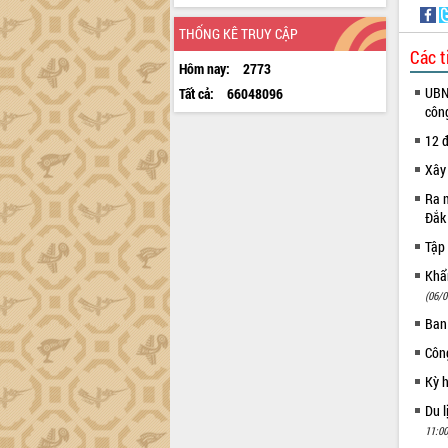
THỐNG KÊ TRUY CẬP
Các t
Hôm nay:
2773
UBND
Tất cả:
66048096
côn
12 đ
Xây
Ra m
Đắk
Tập 
Khẩn
(06/0
Ban
Côn
Kỳ 
Du l
11:00