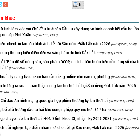
In
in khác
 tỉnh làm việc với Chủ đầu tư dự án Đầu tư xây dựng và kinh doanh kết cấu hạ tầ
g nghiệp Phú Xuân
(07/08/2026, 19:47)
iểm check-in lan tỏa hình ảnh Lễ hội Sầu riêng Đắk Lắk năm 2026
(07/08/2026, 17:30)
 dựng thương hiệu điểm đến và sản phẩm du lịch Đắk Lắk
(07/08/2026, 17:21)
ắt “Bản đồ số nông sản, sản phẩm OCOP, du lịch thôn buôn trên nền tảng số của t
 Lắk”
(07/08/2026, 16:46)
huấn kỹ năng livestream bán sầu riêng online cho các xã, phường
(07/08/2026, 09:07)
 trương rà soát, hoàn thiện công tác tổ chức Lễ hội Sầu riêng Đắk Lắk năm 2026
8/2026, 18:27)
 Chỉ đạo An ninh mạng quốc gia họp phiên thường kỳ lần thứ hai
(06/08/2026, 14:06)
g bố chủ trương đầu tư hai khu công nghiệp quy mô hơn 817 ha
(06/08/2026, 13:00)
họp chuyên đề lần thứ hai, HĐND tỉnh khóa XI, nhiệm kỳ 2026-2031
(06/08/2026, 12:02)
ịch trải nghiệm tạo điểm nhấn mới cho Lễ hội Sầu riêng Đắk Lắk năm 2026
(06/08/202
)