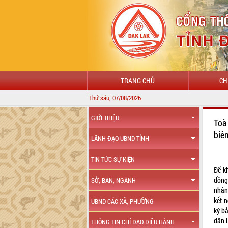
TRANG CHỦ
CH
Thứ sáu, 07/08/2026
GIỚI THIỆU
Toà
biê
LÃNH ĐẠO UBND TỈNH
TIN TỨC SỰ KIỆN
Để k
đồng
SỞ, BAN, NGÀNH
nhân
kết 
UBND CÁC XÃ, PHƯỜNG
ký b
dân 
THÔNG TIN CHỈ ĐẠO ĐIỀU HÀNH