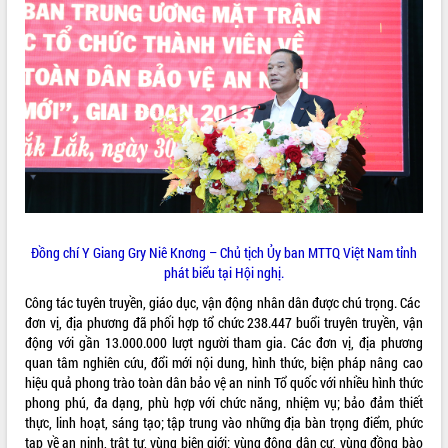
Tất cả:
66017476
Đồng chí Y Giang Gry Niê Knơng – Chủ tịch Ủy ban MTTQ Việt Nam tỉnh
phát biểu tại Hội nghị.
Công tác tuyên truyền, giáo dục, vận động nhân dân được chú trọng. Các
đơn vị, địa phương đã phối hợp tổ chức 238.447 buổi truyên truyền, vận
động với gần 13.000.000 lượt người tham gia. Các đơn vị, địa phương
quan tâm nghiên cứu, đổi mới nội dung, hình thức, biện pháp nâng cao
hiệu quả phong trào toàn dân bảo vệ an ninh Tổ quốc với nhiều hình thức
phong phú, đa dạng, phù hợp với chức năng, nhiệm vụ; bảo đảm thiết
thực, linh hoạt, sáng tạo; tập trung vào những địa bàn trọng điểm, phức
tạp về an ninh, trật tự, vùng biên giới; vùng đông dân cư, vùng đồng bào