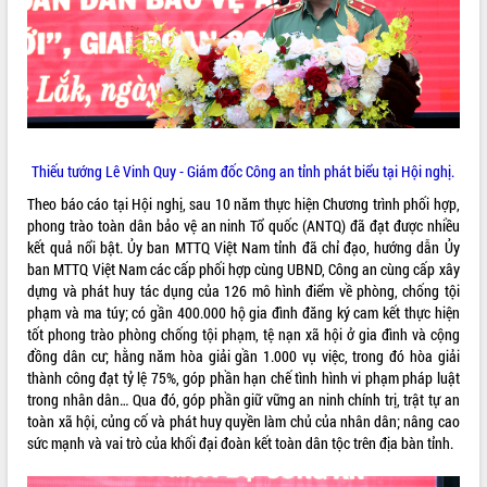
VIDEO
Không có file video nào để phát.
ALBUM ẢNH
Thiếu tướng Lê Vinh Quy - Giám đốc Công an tỉnh phát biểu tại Hội nghị.
Theo báo cáo tại Hội nghị, sau 10 năm thực hiện Chương trình phối hợp,
phong trào toàn dân bảo vệ an ninh Tổ quốc (ANTQ) đã đạt được nhiều
kết quả nổi bật. Ủy ban MTTQ Việt Nam tỉnh đã chỉ đạo, hướng dẫn Ủy
ban MTTQ Việt Nam các cấp phối hợp cùng UBND, Công an cùng cấp xây
dựng và phát huy tác dụng của 126 mô hình điểm về phòng, chống tội
phạm và ma túy; có gần 400.000 hộ gia đình đăng ký cam kết thực hiện
tốt phong trào phòng chống tội phạm, tệ nạn xã hội ở gia đình và cộng
LIÊN KẾT WEB
đồng dân cư; hằng năm hòa giải gần 1.000 vụ việc, trong đó hòa giải
thành công đạt tỷ lệ 75%, góp phần hạn chế tình hình vi phạm pháp luật
trong nhân dân… Qua đó, góp phần giữ vững an ninh chính trị, trật tự an
toàn xã hội, củng cố và phát huy quyền làm chủ của nhân dân; nâng cao
THỐNG KÊ TRUY CẬP
sức mạnh và vai trò của khối đại đoàn kết toàn dân tộc trên địa bàn tỉnh.
Hôm nay:
4736