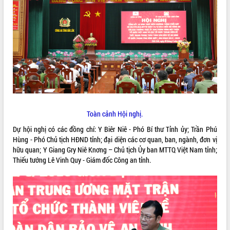
ĐIỂM TIN VĂN BẢN
QUY HOẠCH - KẾ HOẠCH
Toàn cảnh Hội nghị.
Dự hội nghị có các đồng chí: Y Biêr Niê - Phó Bí thư Tỉnh ủy; Trần Phú
Hùng - Phó Chủ tịch HĐND tỉnh; đại diện các cơ quan, ban, ngành, đơn vị
hữu quan; Y Giang Gry Niê Knơng – Chủ tịch Ủy ban MTTQ Việt Nam tỉnh;
Thiếu tướng Lê Vinh Quy - Giám đốc Công an tỉnh.