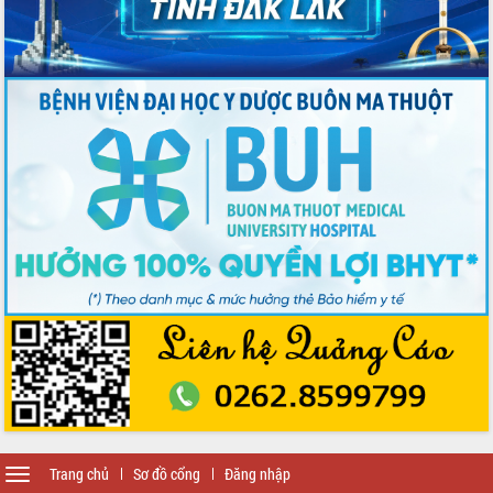
Toggle
Trang chủ
Sơ đồ cổng
Đăng nhập