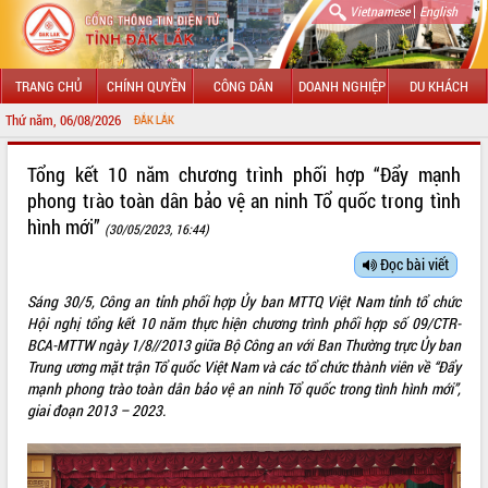
|
Vietnamese
English
TRANG CHỦ
CHÍNH QUYỀN
CÔNG DÂN
DOANH NGHIỆP
DU KHÁCH
Thứ năm, 06/08/2026
CHÀO MỪNG ĐẾ
GIỚI THIỆU
Tổng kết 10 năm chương trình phối hợp “Đẩy mạnh
phong trào toàn dân bảo vệ an ninh Tổ quốc trong tình
LÃNH ĐẠO UBND TỈNH
hình mới”
(30/05/2023, 16:44)
TIN TỨC SỰ KIỆN
Đọc bài viết
SỞ, BAN, NGÀNH
Sáng 30/5, Công an tỉnh phối hợp Ủy ban MTTQ Việt Nam tỉnh tổ chức
Hội nghị tổng kết 10 năm thực hiện chương trình phối hợp số 09/CTR-
UBND CÁC XÃ, PHƯỜNG
BCA-MTTW ngày 1/8//2013 giữa Bộ Công an với Ban Thường trực Ủy ban
Trung ương mặt trận Tổ quốc Việt Nam và các tổ chức thành viên về “Đẩy
THÔNG TIN CHỈ ĐẠO ĐIỀU HÀNH
mạnh phong trào toàn dân bảo vệ an ninh Tổ quốc trong tình hình mới”,
giai đoạn 2013 – 2023.
HỆ THỐNG VĂN BẢN
VĂN BẢN HĐND TỈNH