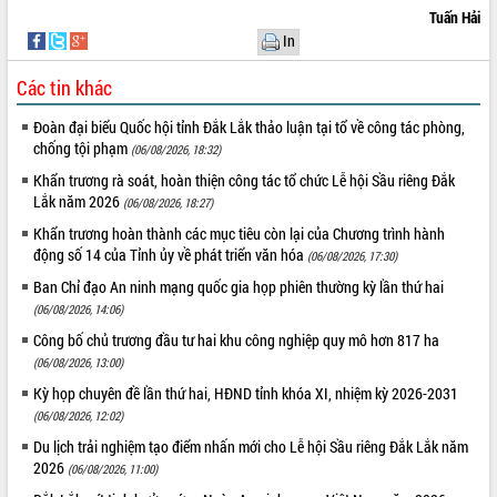
Tuấn Hải
In
Các tin khác
Đoàn đại biểu Quốc hội tỉnh Đắk Lắk thảo luận tại tổ về công tác phòng,
chống tội phạm
(06/08/2026, 18:32)
Khẩn trương rà soát, hoàn thiện công tác tổ chức Lễ hội Sầu riêng Đắk
Lắk năm 2026
(06/08/2026, 18:27)
Khẩn trương hoàn thành các mục tiêu còn lại của Chương trình hành
động số 14 của Tỉnh ủy về phát triển văn hóa
(06/08/2026, 17:30)
Ban Chỉ đạo An ninh mạng quốc gia họp phiên thường kỳ lần thứ hai
(06/08/2026, 14:06)
Công bố chủ trương đầu tư hai khu công nghiệp quy mô hơn 817 ha
(06/08/2026, 13:00)
Kỳ họp chuyên đề lần thứ hai, HĐND tỉnh khóa XI, nhiệm kỳ 2026-2031
(06/08/2026, 12:02)
Du lịch trải nghiệm tạo điểm nhấn mới cho Lễ hội Sầu riêng Đắk Lắk năm
2026
(06/08/2026, 11:00)