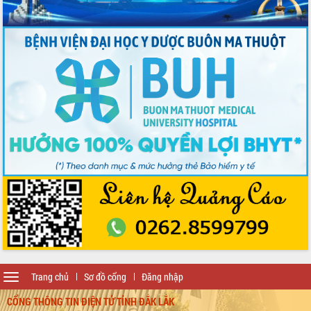
Toggle
Trang chủ
Sơ đồ cổng
Đăng nhập
navigation
CỔNG THÔNG TIN ĐIỆN TỬ TỈNH ĐẮK LẮK