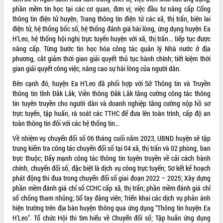
phần mềm tin học tại các cơ quan, đơn vị; việc đầu tư nâng cấp Cổng
thông tin điện tử huyện, Trang thông tin điện tử các xã, thị trấn, biên lai
điện tử, hệ thống bốc số, hệ thống đánh giá hài lòng, ứng dụng huyện Ea
H’Leo, hệ thống hội nghị trực tuyến huyện với xã, thị trấn... tiếp tục được
nâng cấp. Từng bước tin học hóa công tác quản lý Nhà nước ở địa
phương, cắt giảm thời gian giải quyết thủ tục hành chính; tiết kiệm thời
gian giải quyết công việc, nâng cao sự hài lòng của người dân.
Bên cạnh đó, huyện Ea H’Leo đã phối hợp với Sở Thông tin và Truyền
thông tin tỉnh Đắk Lắk, Viễn thông Đắk Lắk tăng cường công tác thông
tin tuyên truyền cho người dân và doanh nghiệp tăng cường nộp hồ sơ
trực tuyến, tập huấn, rà soát các TTHC để đưa lên toàn trình, cấp độ an
toàn thông tin đối với các hệ thống tin…
Về nhiệm vụ chuyển đổi số 06 tháng cuối năm 2023, UBND huyện sẽ tập
trung kiểm tra công tác chuyển đổi số tại 04 xã, thị trấn và 02 phòng, ban
trực thuộc; Đẩy mạnh công tác thông tin tuyên truyền về cải cách hành
chính, chuyển đổi số, đặc biệt là dịch vụ công trực tuyến; Sơ kết kế hoạch
phát động thi đua trong chuyển đổi số giai đoạn 2022 – 2025; Xây dựng
phần mềm đánh giá chỉ số CCHC cấp xã, thị trấn; phần mềm đánh giá chỉ
số chống tham nhũng; Sổ tay đảng viên; Triển khai các dịch vụ phản ánh
hiện trường trên địa bàn huyện thông qua ứng dụng “Thông tin huyện Ea
H’Leo”. Tổ chức Hội thi tìm hiểu về Chuyển đổi số; Tập huấn ứng dụng