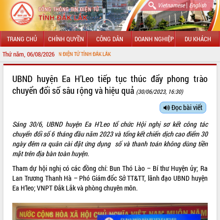
|
Vietnamese
English
TRANG CHỦ
CHÍNH QUYỀN
CÔNG DÂN
DOANH NGHIỆP
DU KHÁCH
Thứ năm, 06/08/2026
HÔNG TIN ĐIỆN TỬ TỈNH ĐẮK LẮK
GIỚI THIỆU
UBND huyện Ea H’Leo tiếp tục thúc đẩy phong trào
chuyển đổi số sâu rộng và hiệu quả
(30/06/2023, 16:30)
LÃNH ĐẠO UBND TỈNH
Đọc bài viết
TIN TỨC SỰ KIỆN
Sáng 30/6, UBND huyện Ea H’Leo tổ chức Hội nghị sơ kết công tác
SỞ, BAN, NGÀNH
chuyển đổi số 6 tháng đầu năm 2023 và tổng kết chiến dịch cao điểm 30
ngày đêm ra quân cài đặt ứng dụng số và thanh toán không dùng tiền
UBND CÁC XÃ, PHƯỜNG
mặt trên địa bàn toàn huyện.
Tham dự hội nghị có các đồng chí: Bun Thó Lào – Bí thư Huyện ủy; Ra
THÔNG TIN CHỈ ĐẠO ĐIỀU HÀNH
Lan Trương Thanh Hà – Phó Giám đốc Sở TT&TT, lãnh đạo UBND huyện
Ea H’leo; VNPT Đắk Lắk và phòng chuyên môn.
HỆ THỐNG VĂN BẢN
VĂN BẢN HĐND TỈNH