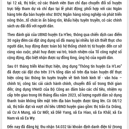
tại 12 xã, thị trấn; cử các thành viên Ban chỉ đạo chuyển đổi số huyện
VIDEO
trực tiếp tham dự và chỉ đạo tại lễ phát động; phối hợp với các Ngân
hàng trên địa bàn huyện như: BIDV, Ngân hàng nông nghiệp và phát triển
Không có file video nào để phát.
nông thôn…tổ chức in ấn băng rôn, khẩu hiệu tuyên truyền, có các chính
sách ưu đãi đối với người dân.
ALBUM ẢNH
Theo đánh giá của UBND huyện Ea H’leo, thông qua chiến dịch cao điểm
30 ngày đêm cài đặt ứng dụng số đã mang lại nhiều lợi ích thiết thực cho
người dân, huy động được toàn bộ hệ thống chính trị từ huyện đến cơ sở
cùng vào cuộc, phát huy được vai trò, trách nhiệm của Tổ công nghệ số
cộng động, đặc biệt nhận được sự đồng lòng, ủng hộ của người dân.
Sau 01 tháng triển khai thực hiện, ứng dụng “Thông tin huyện Ea H’Leo”
đã được cài đặt cho trên 31% tổng dân số trên địa toàn huyện để thực
hiện công tác thông tin tuyên truyền về tình hình kinh tế - văn hóa –
chính trị, công tác cải cách hành chính, chuyển đổi số trong thời gian
LIÊN KẾT WEB
đến; ứng dụng VNeID của Bộ Công an đảm bảo các chỉ tiêu, nhiệm vụ
cấp trên giao trong 06 tháng đầu năm 2023, số lượng người dân sử dụng
thanh toán không tiền mặt trên địa bàn huyện được tăng lên. Có 08/12
xã, thị trấn đạt và vượt chỉ tiêu UBND huyện giao gồm: thị trấn Ea Drăng,
xã Cư A Mung, xã Cư Mốt, xã Dliê Yang, xã Ea Hiao, xã Ea Khăl, xã Ea
THỐNG KÊ TRUY CẬP
Nam và xã Ea Wy.
Hôm nay:
14853
Đến nay đã đăng ký, thu nhận 54.032 tài khoản định danh điện tử (trong