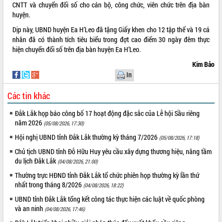
CNTT và chuyển đổi số cho cán bộ, công chức, viên chức trên địa bàn
huyện.
Dịp này, UBND huyện Ea H’Leo đã tặng Giấy khen cho 12 tập thể và 19 cá
nhân đã có thành tích tiêu biểu trong đợt cao điểm 30 ngày đêm thực
hiện chuyển đổi số trên địa bàn huyện Ea H’Leo.
Kim Bảo
In
Các tin khác
Đắk Lắk họp báo công bố 17 hoạt động đặc sắc của Lễ hội Sầu riêng
năm 2026
(05/08/2026, 17:30)
Hội nghị UBND tỉnh Đắk Lắk thường kỳ tháng 7/2026
(05/08/2026, 17:18)
Chủ tịch UBND tỉnh Đỗ Hữu Huy yêu cầu xây dựng thương hiệu, nâng tầm
du lịch Đắk Lắk
(04/08/2026, 21:00)
Thường trực HĐND tỉnh Đắk Lắk tổ chức phiên họp thường kỳ lần thứ
nhất trong tháng 8/2026
(04/08/2026, 18:22)
UBND tỉnh Đắk Lắk tổng kết công tác thực hiện các luật về quốc phòng
và an ninh
(04/08/2026, 17:46)