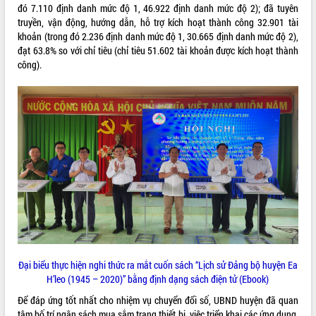
đó 7.110 định danh mức độ 1, 46.922 định danh mức độ 2); đã tuyên
Tất cả:
65990995
truyền, vận động, hướng dẫn, hỗ trợ kích hoạt thành công 32.901 tài
khoản (trong đó 2.236 định danh mức độ 1, 30.665 định danh mức độ 2),
đạt 63.8% so với chỉ tiêu (chỉ tiêu 51.602 tài khoản được kích hoạt thành
công).
Đại biểu thực hiện nghi thức ra mắt cuốn sách “Lịch sử Đảng bộ huyện Ea
H’leo (1945 – 2020)” bằng định dạng sách điện tử (Ebook)
Để đáp ứng tốt nhất cho nhiệm vụ chuyển đổi số, UBND huyện đã quan
tâm bố trí ngân sách mua sắm trang thiết bị, việc triển khai các ứng dụng,