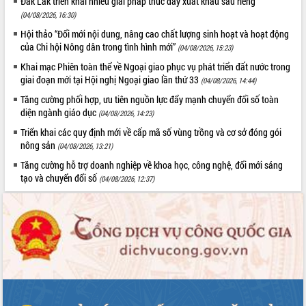
Đắk Lắk triển khai nhiều giải pháp thúc đẩy xuất khẩu sầu riêng
(04/08/2026, 16:30)
Hội thảo “Đổi mới nội dung, nâng cao chất lượng sinh hoạt và hoạt động
của Chi hội Nông dân trong tình hình mới”
(04/08/2026, 15:23)
Khai mạc Phiên toàn thể về Ngoại giao phục vụ phát triển đất nước trong
giai đoạn mới tại Hội nghị Ngoại giao lần thứ 33
(04/08/2026, 14:44)
Tăng cường phối hợp, ưu tiên nguồn lực đẩy mạnh chuyển đổi số toàn
diện ngành giáo dục
(04/08/2026, 14:23)
Triển khai các quy định mới về cấp mã số vùng trồng và cơ sở đóng gói
nông sản
(04/08/2026, 13:21)
Tăng cường hỗ trợ doanh nghiệp về khoa học, công nghệ, đổi mới sáng
tạo và chuyển đổi số
(04/08/2026, 12:37)